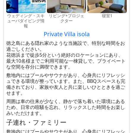
ウェディング・スキ
リビング+プロジェ
寝室1
ューバダイビング情
クター
報
Private Villa isola
徳之島にある隠れ家のような当施設で、特別な時間をお
過ごしください。
花徳浜まで徒歩5分という絶好のロケーションにあり、
最大10名様までご利用可能な一棟貸しで、プライベート
な空間を存分に満喫できます。
敷地内にはプールやサウナがあり、心身共にリフレッシ
ュできる環境が整っています。また、BBQスペースも完
備されており、家族や友人と共に楽しいひとときを過ご
せます。
周囲は車の往来が少なく、静かで落ち着いた環境にある
ため、日常の喧騒を忘れ、リラックスした時間をお楽し
みいただけます。
子連れ・ファミリー
敷地内にはプールやサウナがあり、心身共にリフレッシ