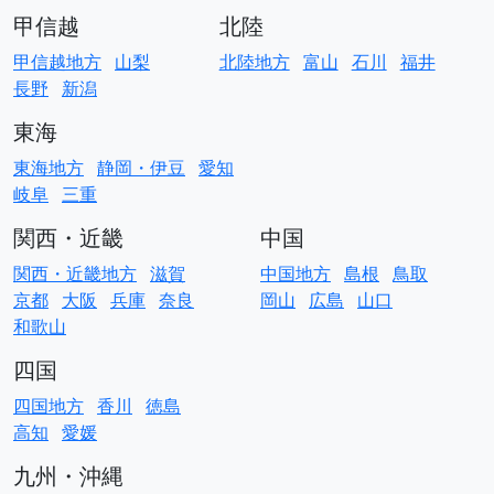
甲信越
北陸
甲信越地方
山梨
北陸地方
富山
石川
福井
長野
新潟
東海
東海地方
静岡・伊豆
愛知
岐阜
三重
関西・近畿
中国
関西・近畿地方
滋賀
中国地方
島根
鳥取
京都
大阪
兵庫
奈良
岡山
広島
山口
和歌山
四国
四国地方
香川
徳島
高知
愛媛
九州・沖縄