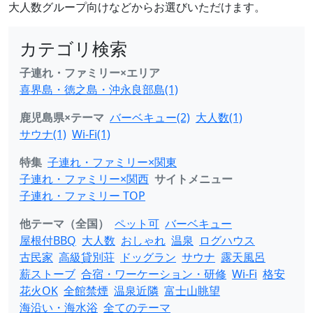
大人数グループ向けなどからお選びいただけます。
カテゴリ検索
子連れ・ファミリー×エリア
喜界島・徳之島・沖永良部島(1)
鹿児島県×テーマ
バーベキュー(2)
大人数(1)
サウナ(1)
Wi-Fi(1)
特集
子連れ・ファミリー×関東
子連れ・ファミリー×関西
サイトメニュー
子連れ・ファミリー TOP
他テーマ（全国）
ペット可
バーベキュー
屋根付BBQ
大人数
おしゃれ
温泉
ログハウス
古民家
高級貸別荘
ドッグラン
サウナ
露天風呂
薪ストーブ
合宿・ワーケーション・研修
Wi-Fi
格安
花火OK
全館禁煙
温泉近隣
富士山眺望
海沿い・海水浴
全てのテーマ