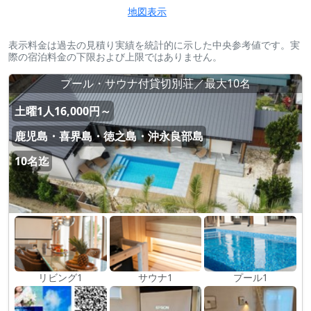
地図表示
表示料金は過去の見積り実績を統計的に示した中央参考値です。実
際の宿泊料金の下限および上限ではありません。
プール・サウナ付貸切別荘／最大10名
土曜1人16,000円～
鹿児島・喜界島・徳之島・沖永良部島
10名迄
リビング1
サウナ1
プール1