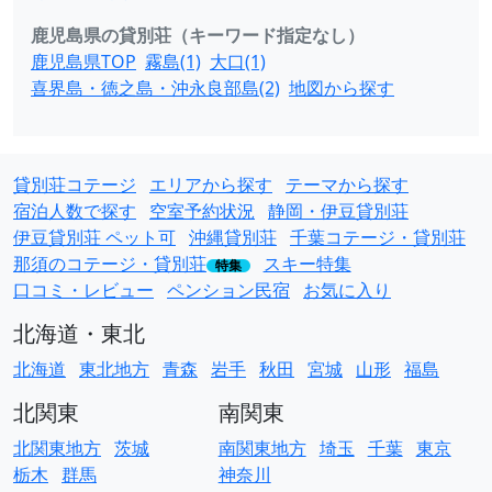
鹿児島県の貸別荘（キーワード指定なし）
鹿児島県TOP
霧島(1)
大口(1)
喜界島・徳之島・沖永良部島(2)
地図から探す
貸別荘コテージ
エリアから探す
テーマから探す
宿泊人数で探す
空室予約状況
静岡・伊豆貸別荘
伊豆貸別荘 ペット可
沖縄貸別荘
千葉コテージ・貸別荘
那須のコテージ・貸別荘
スキー特集
特集
口コミ・レビュー
ペンション民宿
お気に入り
北海道・東北
北海道
東北地方
青森
岩手
秋田
宮城
山形
福島
北関東
南関東
北関東地方
茨城
南関東地方
埼玉
千葉
東京
栃木
群馬
神奈川