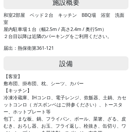
施設概要
和室2部屋 ベッド２台 キッチン BBQ場 浴室 洗面
室
屋内駐車場１台（幅2.5m / 高さ2.4m / 奥行5m）
２台目以降は近隣のパーキングをご利用ください。
届出：熱保衛第361-121
設備
【客室】
敷布団、掛布団、枕、シーツ、カバー
【キッチン】
冷凍冷蔵庫、IHコンロ、電子レンジ、炊飯器、土鍋、カセ
ットコンロ（ ガスボンベはご持参ください）、トースタ
ー、ホットプレート等
包丁、まな板、鍋、フライパン、ボール、菜箸、ざる、皮
むき、おろし器、お玉、フライ返し、栓抜き、缶切り、ワ