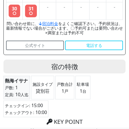
-
-
-
-
-
30
31
○
○
問い合わせ前に、
宿泊料金
をよくご確認下さい。予約状況は、
最新情報でない場合がございます。〇予約可または要問い合わせ
×満室または予約不可
公式サイト
電話する
宿の特徴
熱海イサナ
施設タイプ
戸数合計
駐車場
1
戸数:
貸別荘
1
1
戸
台
10
定員:
人迄
15:00
チェックイン:
10:00
チェックアウト:
KEY POINT