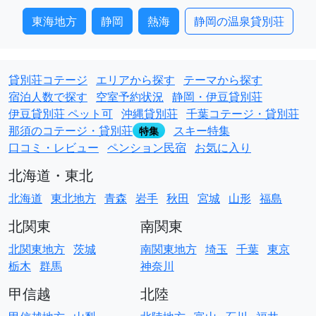
東海地方
静岡
熱海
静岡の温泉貸別荘
貸別荘コテージ
エリアから探す
テーマから探す
宿泊人数で探す
空室予約状況
静岡・伊豆貸別荘
伊豆貸別荘 ペット可
沖縄貸別荘
千葉コテージ・貸別荘
那須のコテージ・貸別荘
スキー特集
特集
口コミ・レビュー
ペンション民宿
お気に入り
北海道・東北
北海道
東北地方
青森
岩手
秋田
宮城
山形
福島
北関東
南関東
北関東地方
茨城
南関東地方
埼玉
千葉
東京
栃木
群馬
神奈川
甲信越
北陸