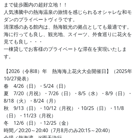
まで徒歩圏内の超好立地！！
人気沸騰中の熱海温泉の旅情を感じられるオシャレな和モ
ダンのプライベートヴィラです。
清潔感のある館内は、熱海観光の拠点としても最適です。
海に行っても良し、観光地、スイーツ、外食巡りに花火を
見ても良し・・・
一棟貸しでお客様のプライベートな滞在を実現いたしま
す。
【2026（令和8）年 熱海海上花火大会開催日】（2025年
10/27発表）
春 4/26（日）・5/24（日）
夏 7/20（月祝）・7/26（日）・8/5（水）・8/9（日）・
8/18（火）・8/24（月）
秋 9/13（日）・10/12（月祝）・10/25（日）・11/8
（日）・11/23（月祝）
冬 12/6（日）・12/25（金）
時間／20:20～20:40（7月8月のみ20:15～20:40）
会場／熱海湾 ※雨天決行