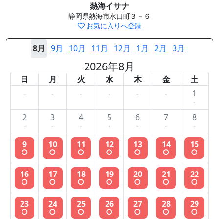
熱海イサナ
静岡県熱海市水口町３－６
お気に入りへ登録
8月
9月
10月
11月
12月
1月
2月
3月
2026年8月
日
月
火
水
木
金
土
-
-
-
-
-
-
1
-
2
3
4
5
6
7
8
-
-
-
-
-
-
-
9
10
11
12
13
14
15
○
○
○
○
○
○
○
16
17
18
19
20
21
22
○
○
○
○
○
○
○
23
24
25
26
27
28
29
○
○
○
○
○
○
○