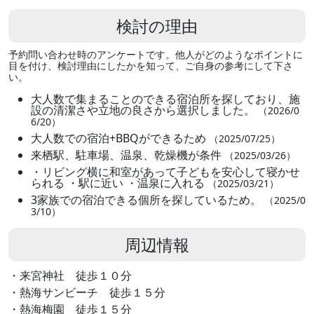
検討の理由
予約問い合わせ時のアンケートです。他人がどのようなポイントに
目を付け、検討理由にしたかを知って、ご自身の参考にして下さ
い。
大人数で集まることのできる宿泊所を探しており、施
設の清潔さや立地の良さから選択しました。
（2026/0
6/20）
大人数での宿泊+BBQができるため
（2025/07/25）
来栖駅、駐車場、温泉、乾燥機が条件
（2025/03/26）
・リビング横に和室があって子どもを安心して寝かせ
られる ・駅に近い ・温泉に入れる
（2025/03/21）
3家族での宿泊できる個所を探しているため。
（2025/0
3/10）
周辺情報
・来宮神社 徒歩１０分
・熱海サンビーチ 徒歩１５分
・熱海梅園 徒歩１５分