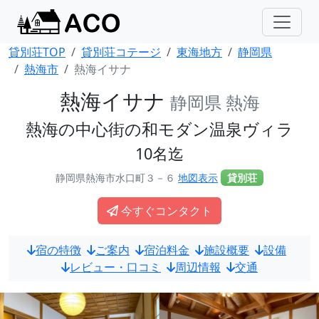
貸別荘TOP
貸別荘コテージ
東海地方
静岡県
熱海市
熱海イサナ
熱海イサナ
静岡県 熱海
熱海の中心街の和モダン温泉ヴィラ
10名迄
静岡県熱海市水口町３－６
地図表示
貸別荘
今すぐコンタクト
宿の特徴
ご案内
宿泊料金
施設概要
設備
レビュー・口コミ
周辺情報
交通