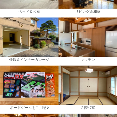
ベッド＆和室
リビング＆和室
外観＆インナーガレージ
キッチン
ボードゲームをご用意♪
２階和室