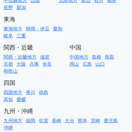
甲信越地方
山梨
北陸地方
富山
石川
福井
長野
新潟
東海
東海地方
静岡・伊豆
愛知
岐阜
三重
関西・近畿
中国
関西・近畿地方
滋賀
中国地方
島根
鳥取
京都
大阪
兵庫
奈良
岡山
広島
山口
和歌山
四国
四国地方
香川
徳島
高知
愛媛
九州・沖縄
九州地方
福岡
佐賀
長崎
大分
熊本
宮崎
鹿児島
沖縄