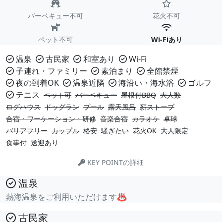
バーベキュー不可
花火不可
ペット不可
Wi-Fiあり
温泉
古民家
和室あり
Wi-Fi
子連れ・ファミリー
素泊まり
全館禁煙
夜の到着OK
温泉近隣
海沿い・海水浴
ゴルフ
テニス
ペット可
バーベキュー
屋根付BBQ
大人数
ログハウス
ドッグラン
プール
露天風呂
薪ストーブ
合宿・ワーケーション・研修
音楽合宿
カラオケ
卓球
バリアフリー
カップル
格安
騒ぎたい
花火OK
大人限定
食事付
送迎あり
KEY POINTの詳細
温泉
熱海温泉をご利用いただけます♨
古民家