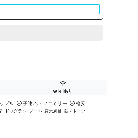
Wi-Fiあり
ップル
子連れ・ファミリー
格安
家
ドッグラン
プール
露天風呂
薪ストーブ