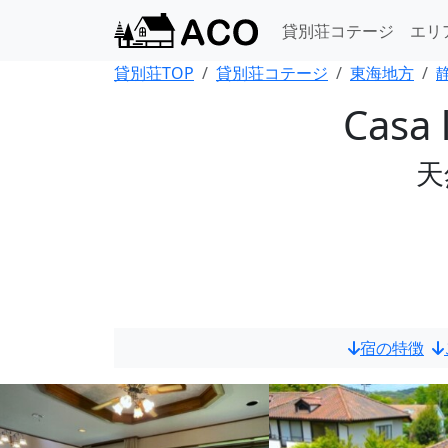
貸別荘コテージ
エリ
貸別荘TOP
貸別荘コテージ
東海地方
Cas
天
宿の特徴