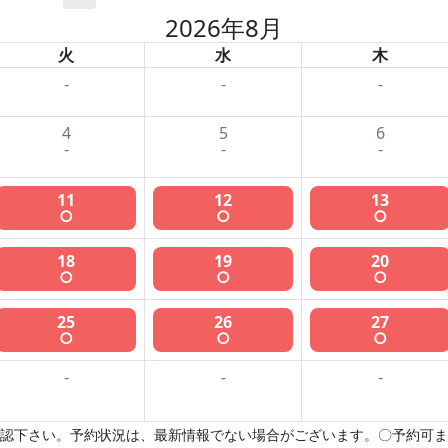
2026年8月
火
水
木
-
-
-
4
5
6
-
-
-
11
12
13
○
○
○
18
19
20
○
○
○
25
26
27
○
○
○
-
-
-
認下さい。予約状況は、最新情報でない場合がございます。〇予約可ま