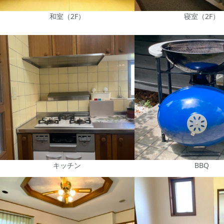
和室（2F）
寝室（2F）
キッチン
BBQ