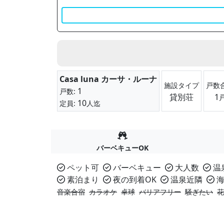
Casa luna カーサ・ルーナ
施設タイプ
戸数
1
戸数:
貸別荘
1
10
定員:
人迄
バーベキューOK
ペット可
バーベキュー
大人数
温
素泊まり
夜の到着OK
温泉近隣
海
音楽合宿
カラオケ
卓球
バリアフリー
騒ぎたい
花