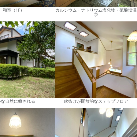
和室（1F）
カルシウム・ナトリウム塩化物・硫酸塩温
泉
かな自然に癒される
吹抜けが開放的なステップフロア