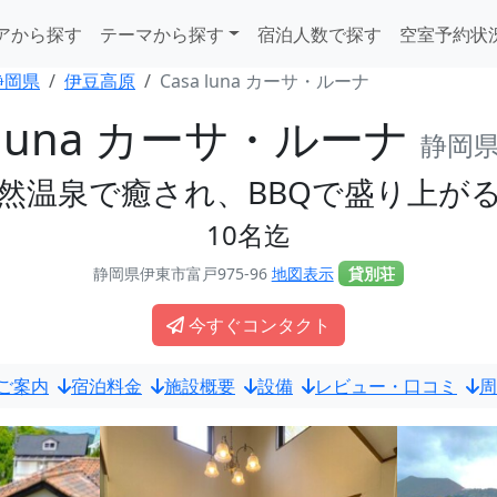
アから探す
テーマから探す
宿泊人数で探す
空室予約状
静岡県
伊豆高原
Casa luna カーサ・ルーナ
a luna カーサ・ルーナ
静岡県
然温泉で癒され、BBQで盛り上が
10名迄
静岡県伊東市富戸975-96
地図表示
貸別荘
今すぐコンタクト
ご案内
宿泊料金
施設概要
設備
レビュー・口コミ
周