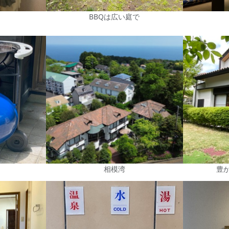
BBQは広い庭で
相模湾
豊