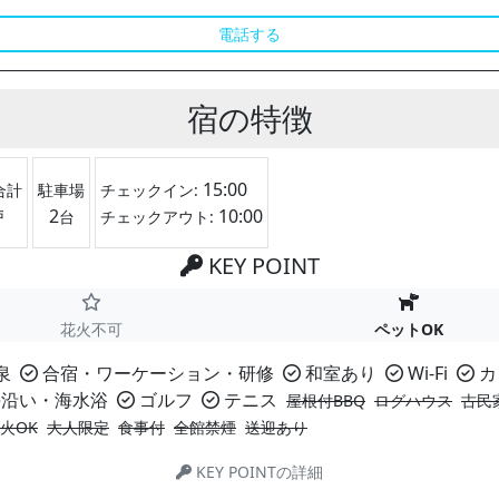
電話する
宿の特徴
15:00
合計
駐車場
チェックイン:
2
10:00
戸
台
チェックアウト:
KEY POINT
花火不可
ペットOK
泉
合宿・ワーケーション・研修
和室あり
Wi-Fi
カ
沿い・海水浴
ゴルフ
テニス
屋根付BBQ
ログハウス
古民
火OK
大人限定
食事付
全館禁煙
送迎あり
KEY POINTの詳細