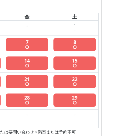
金
土
-
1
-
7
8
○
○
14
15
○
○
21
22
○
○
28
29
○
○
-
-
たは要問い合わせ ×満室または予約不可