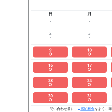
日
月
-
-
2
3
-
-
9
10
○
○
16
17
○
○
23
24
○
○
30
31
○
○
問い合わせ前に、
宿泊料金
をよくご確