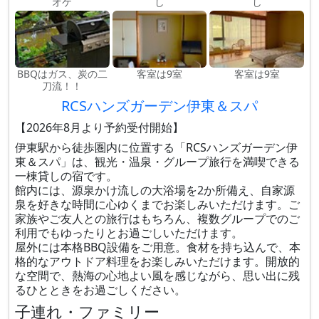
オケ
し
し
BBQはガス、炭の二
客室は9室
客室は9室
刀流！！
RCSハンズガーデン伊東＆スパ
【2026年8月より予約受付開始】
伊東駅から徒歩圏内に位置する「RCSハンズガーデン伊
東＆スパ」は、観光・温泉・グループ旅行を満喫できる
一棟貸しの宿です。
館内には、源泉かけ流しの大浴場を2か所備え、自家源
泉を好きな時間に心ゆくまでお楽しみいただけます。ご
家族やご友人との旅行はもちろん、複数グループでのご
利用でもゆったりとお過ごしいただけます。
屋外には本格BBQ設備をご用意。食材を持ち込んで、本
格的なアウトドア料理をお楽しみいただけます。開放的
な空間で、熱海の心地よい風を感じながら、思い出に残
るひとときをお過ごしください。
子連れ・ファミリー