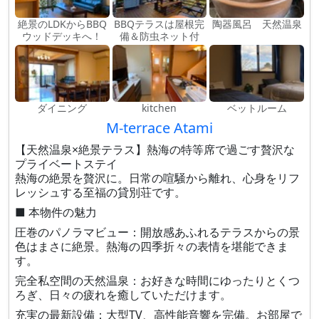
絶景のLDKからBBQ
BBQテラスは屋根完
陶器風呂 天然温泉
ウッドデッキへ！
備＆防虫ネット付
ダイニング
kitchen
ベットルーム
M-terrace Atami
【天然温泉×絶景テラス】熱海の特等席で過ごす贅沢な
プライベートステイ
熱海の絶景を贅沢に。日常の喧騒から離れ、心身をリフ
レッシュする至福の貸別荘です。
■ 本物件の魅力
圧巻のパノラマビュー：開放感あふれるテラスからの景
色はまさに絶景。熱海の四季折々の表情を堪能できま
す。
完全私空間の天然温泉：お好きな時間にゆったりとくつ
ろぎ、日々の疲れを癒していただけます。
充実の最新設備：大型TV、高性能音響を完備。お部屋で