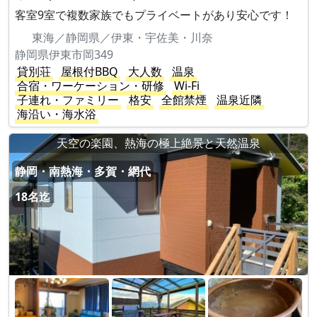
客室9室で複数家族でもプライベートがあり安心です！
東海／静岡県／伊東・宇佐美・川奈
静岡県伊東市岡349
貸別荘
屋根付BBQ
大人数
温泉
合宿・ワーケーション・研修
Wi-Fi
子連れ・ファミリー
格安
全館禁煙
温泉近隣
海沿い・海水浴
天空の楽園、熱海の極上絶景と天然温泉
静岡・南熱海・多賀・網代
18名迄