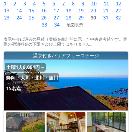
1
2
3
4
5
6
7
8
9
10
11
12
13
14
15
16
17
18
19
20
21
22
23
24
25
26
27
28
29
30
31
32
33
34
地図表示
表示料金は過去の見積り実績を統計的に示した中央参考値です。実
際の宿泊料金の下限および上限ではありません。
温泉付きバリアフリーコテージ
土曜1人8,094円～
静岡・大川・北川・熱川
15名迄