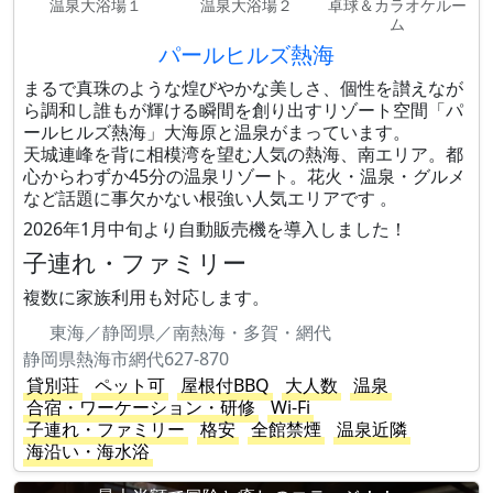
温泉大浴場１
温泉大浴場２
卓球＆カラオケルー
ム
パールヒルズ熱海
まるで真珠のような煌びやかな美しさ、個性を讃えなが
ら調和し誰もが輝ける瞬間を創り出すリゾート空間「パ
ールヒルズ熱海」大海原と温泉がまっています。
天城連峰を背に相模湾を望む人気の熱海、南エリア。都
心からわずか45分の温泉リゾート。花火・温泉・グルメ
など話題に事欠かない根強い人気エリアです 。
2026年1月中旬より自動販売機を導入しました！
子連れ・ファミリー
複数に家族利用も対応します。
東海／静岡県／南熱海・多賀・網代
静岡県熱海市網代627-870
貸別荘
ペット可
屋根付BBQ
大人数
温泉
合宿・ワーケーション・研修
Wi-Fi
子連れ・ファミリー
格安
全館禁煙
温泉近隣
海沿い・海水浴