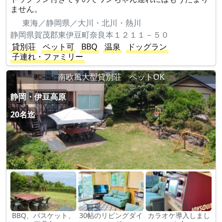
ません。
東海／静岡県／大川・北川・熱川
静岡県賀茂郡東伊豆町奈良本１２１１－５０
貸別荘
ペット可
BBQ
温泉
ドッグラン
子連れ・ファミリー
南欧風大型貸別荘 ペットOK
静岡・伊豆高原
20名迄
BBQ、バスケット、
30帖のリビングダイ
カラオケ導入しまし