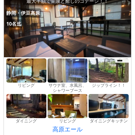
最大半額で冒険と癒しのコテージ！！
静岡・伊豆高原
10名迄
リビング
サウナ室、水風呂、
ジップライン！！
シャワーブース
ダイニング
リビング
ダイニングキッチン
高原エール