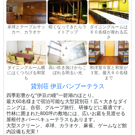
卓球とテーブルサッ
暗くなってきたらラ
ダイニングルームは
カー、カラオケ
イトアップ
６０名様が座れる広
さ
ダイニングルーム横
高い吹き抜けからこ
和洋室６室と和室が
にはくつろげる和室
ぼれる明るい光
３室。最大６０名様
も
まで
貸別荘 伊豆バンブーテラス
四季彩豊かな“伊豆の瞳“一碧湖のほとり。
最大60名様まで宿泊可能な大型貸別荘！広々大きなダイ
ニングは、合宿、グループ旅行、研修などに最適です。
竹林に囲まれた800坪の敷地には、広いお庭を見渡せる
屋根付きバーベキューテラスもあります。
大型スクリーン、卓球、カラオケ、麻雀、ゲームなど館
内設備も充実！