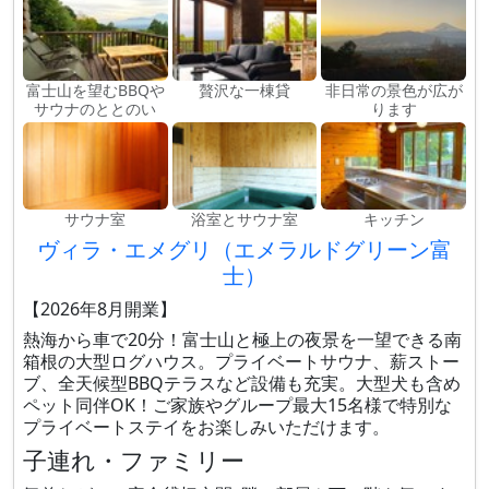
富士山を望むBBQや
贅沢な一棟貸
非日常の景色が広が
サウナのととのい
ります
サウナ室
浴室とサウナ室
キッチン
ヴィラ・エメグリ（エメラルドグリーン富
士）
【2026年8月開業】
熱海から車で20分！富士山と極上の夜景を一望できる南
箱根の大型ログハウス。プライベートサウナ、薪ストー
ブ、全天候型BBQテラスなど設備も充実。大型犬も含め
ペット同伴OK！ご家族やグループ最大15名様で特別な
プライベートステイをお楽しみいただけます。
子連れ・ファミリー