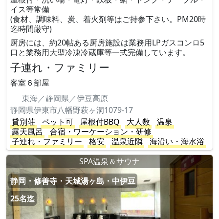
イス等常備
(食材、調味料、炭、着火剤等はご持参下さい。PM20時
迄時間厳守)
厨房には、約20帖ある厨房施設は業務用LPガスコンロ5
口と業務用大型冷凍冷蔵庫等一式完備しています。
子連れ・ファミリー
客室６部屋
東海／静岡県／伊豆高原
静岡県伊東市八幡野萩ヶ洞1079-17
貸別荘
ペット可
屋根付BBQ
大人数
温泉
露天風呂
合宿・ワーケーション・研修
子連れ・ファミリー
格安
温泉近隣
海沿い・海水浴
SPA温泉＆サウナ
静岡・修善寺・天城湯ヶ島・中伊豆
25名迄