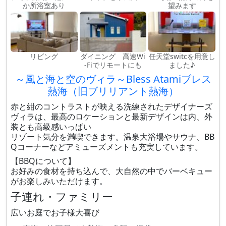
か所浴室あり
望みます
リビング
ダイニング 高速Wi
任天堂switcを用意し
-Fiでリモートにも
ました♪
～風と海と空のヴィラ～Bless Atamiブレス
熱海（旧ブリリアント熱海）
赤と紺のコントラストが映える洗練されたデザイナーズ
ヴィラは、最高のロケーションと最新デザインは内、外
装とも高級感いっぱい
リゾート気分を満喫できます。温泉大浴場やサウナ、BB
Qコーナーなどアミューズメントも充実しています。
【BBQについて】
お好みの食材を持ち込んで、大自然の中でバーベキュー
がお楽しみいただけます。
子連れ・ファミリー
広いお庭でお子様大喜び