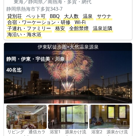
東海／静岡県／南熱海・多賀・網代
静岡県熱海市下多賀343-7
貸別荘
ペット可
BBQ
大人数
温泉
サウナ
合宿・ワーケーション・研修
Wi-Fi
子連れ・ファミリー
格安
全館禁煙
温泉近隣
海沿い・海水浴
伊東駅徒歩圏×天然温泉源泉
静岡・伊東・宇佐美・川奈
40名迄
リビング 通信カラ
浴室1 源泉かけ流
浴室2 源泉かけ流