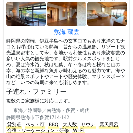
熱海 蔵雲
静岡県の南端、伊豆半島への玄関口でもあり東洋のモナ
コとも呼ばれている熱海。昔からの温泉郷、リゾート観
光温泉都市として今、各地から利便性もあり来訪客数の
多いい人気の観光地です。駅前グルメスポットをはじ
め、夏は海水浴、秋は紅葉、冬～春は梅と桜など山の
幸、海の幸と新鮮な魚介が味わえるのも魅力です。海や
山の絶景スポットやアートや歴史体験、マリンスポーツ
など、いつの時期に来ても楽しめます。
子連れ・ファミリー
複数のご家族様に対応します。
東海／静岡県／南熱海・多賀・網代
静岡県熱海市下多賀1714-142
貸別荘
ペット可
BBQ
大人数
サウナ
露天風呂
合宿・ワーケーション・研修
Wi-Fi