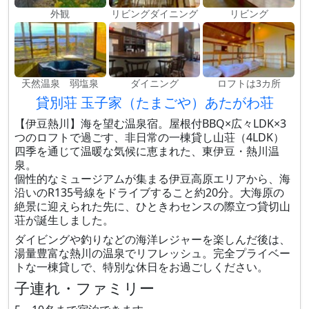
外観
リビングダイニング
リビング
天然温泉 弱塩泉
ダイニング
ロフトは3カ所
貸別荘 玉子家（たまごや）あたがわ荘
【伊豆熱川】海を望む温泉宿。屋根付BBQ×広々LDK×3
つのロフトで過ごす、非日常の一棟貸し山荘（4LDK）
四季を通じて温暖な気候に恵まれた、東伊豆・熱川温
泉。
個性的なミュージアムが集まる伊豆高原エリアから、海
沿いのR135号線をドライブすること約20分。大海原の
絶景に迎えられた先に、ひときわセンスの際立つ貸切山
荘が誕生しました。
ダイビングや釣りなどの海洋レジャーを楽しんだ後は、
湯量豊富な熱川の温泉でリフレッシュ。完全プライベー
トな一棟貸しで、特別な休日をお過ごしください。
子連れ・ファミリー