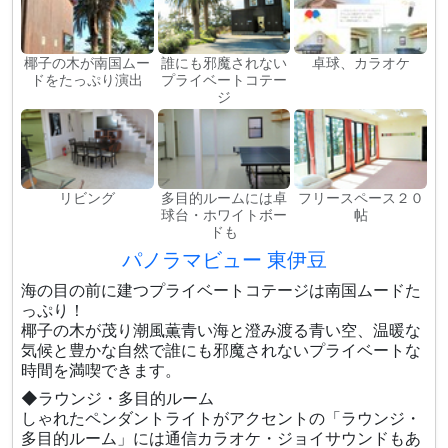
椰子の木が南国ムー
誰にも邪魔されない
卓球、カラオケ
ドをたっぷり演出
プライベートコテー
ジ
リビング
多目的ルームには卓
フリースペース２０
球台・ホワイトボー
帖
ドも
パノラマビュー 東伊豆
海の目の前に建つプライベートコテージは南国ムードた
っぷり！
椰子の木が茂り潮風薫青い海と澄み渡る青い空、温暖な
気候と豊かな自然で誰にも邪魔されないプライベートな
時間を満喫できます。
◆ラウンジ・多目的ルーム
しゃれたペンダントライトがアクセントの「ラウンジ・
多目的ルーム」には通信カラオケ・ジョイサウンドもあ