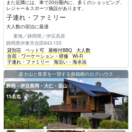
また近隣には、車で20分圏内に、多くのショッピング、
レジャー＆スポーツ施設があります。
子連れ・ファミリー
大人数の宿泊に最適
東海／静岡県／伊豆高原
静岡県伊東市吉田843-159
貸別荘
ペット可
屋根付BBQ
大人数
合宿・ワーケーション・研修
Wi-Fi
子連れ・ファミリー
海沿い・海水浴
富士山と夜景を一望する南箱根のログハウス
静岡・伊豆長岡・大仁・韮山
15名迄