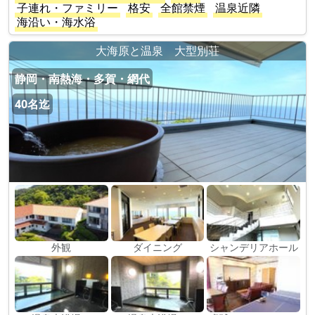
子連れ・ファミリー
格安
全館禁煙
温泉近隣
海沿い・海水浴
大海原と温泉 大型別荘
静岡・南熱海・多賀・網代
40名迄
外観
ダイニング
シャンデリアホール