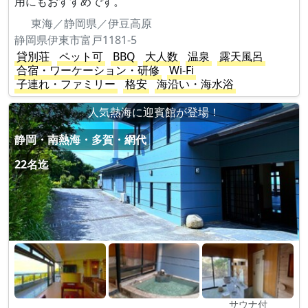
用にもおすすめです。
東海／静岡県／伊豆高原
静岡県伊東市富戸1181-5
貸別荘
ペット可
BBQ
大人数
温泉
露天風呂
合宿・ワーケーション・研修
Wi-Fi
子連れ・ファミリー
格安
海沿い・海水浴
人気熱海に迎賓館が登場！
静岡・南熱海・多賀・網代
22名迄
サウナ付