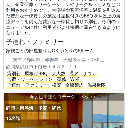
ん、企業研修・ワーケーションやサークル・ゼミなどの
利用もおすすめです。大浴場や客室浴室に温泉を引込ん
だ贅沢な一棟貸しの施設は屋根付きのBBQ場や屋上の展
望デッキを備えた贅沢な一棟貸し切りの別荘。今回のリ
ニューアルに伴い利用者がより快適に滞在できるように
なりました。
子連れ・ファミリー
家族ごとの部屋割りもOK,ゆとりの6ルーム
東海／静岡県／修善寺・天城湯ヶ島・中伊豆
静岡県伊豆市下白岩１４３６−１１
貸別荘
屋根付BBQ
大人数
温泉
サウナ
合宿・ワーケーション・研修
Wi-Fi
子連れ・ファミリー
格安
全館禁煙
温泉近隣
海と山を望むコテージ ペット可
静岡・南熱海・多賀・網代
15名迄