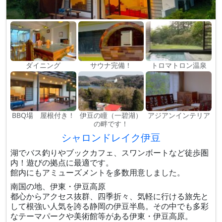
ダイニング
サウナ完備！
トロマトロン温泉
BBQ場 屋根付き！
伊豆の瞳（一碧湖）
アジアンインテリア
の畔です！
シャロンドレイク伊豆
湖でバス釣りやブックカフェ、スワンボートなど徒歩圏
内！遊びの拠点に最適です。
館内にもアミューズメントを多数用意しました。
南国の地、伊東・伊豆高原
都心からアクセス抜群、四季折々、気軽に行ける旅先と
して根強い人気を誇る静岡の伊豆半島。その中でも多彩
なテーマパークや美術館等がある伊東・伊豆高原。