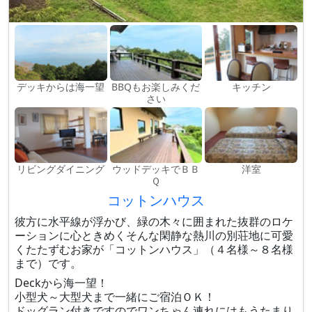
デッキからは海一望
BBQもお楽しみくだ
キッチン
さい
リビングダイニング
ウッドデッキでＢＢ
洋室
Ｑ
コットンハウス
彼方に水平線が浮かび、緑の木々に囲まれた抜群のロケ
ーションに心ときめくそんな閑静な熱川の別荘地に可愛
くたたずむお家が「コットンハウス」（４名様～８名様
まで）です。
Deckから海一望！
小型犬～大型犬まで一緒にご宿泊ＯＫ！
ドッグラン付きですのでワンちゃん連れにはもうたまり