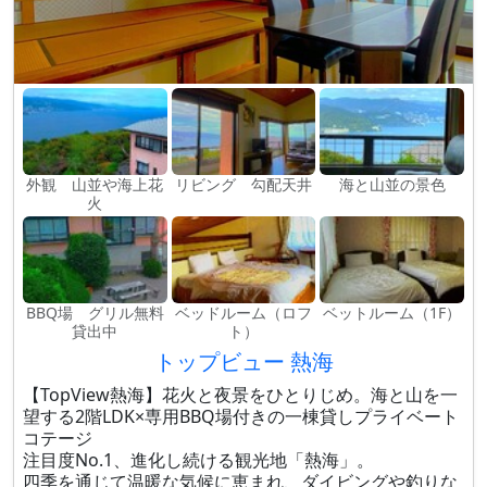
外観 山並や海上花
リビング 勾配天井
海と山並の景色
火
BBQ場 グリル無料
ベッドルーム（ロフ
ベットルーム（1F）
貸出中
ト）
トップビュー 熱海
【TopView熱海】花火と夜景をひとりじめ。海と山を一
望する2階LDK×専用BBQ場付きの一棟貸しプライベート
コテージ
注目度No.1、進化し続ける観光地「熱海」。
四季を通じて温暖な気候に恵まれ、ダイビングや釣りな