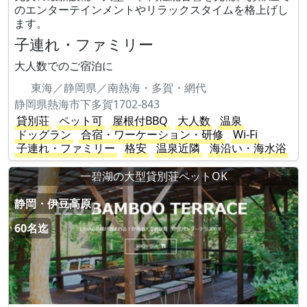
のエンターテインメントやリラックスタイムを格上げし
ます。
子連れ・ファミリー
大人数でのご宿泊に
東海／静岡県／南熱海・多賀・網代
静岡県熱海市下多賀1702-843
貸別荘
ペット可
屋根付BBQ
大人数
温泉
ドッグラン
合宿・ワーケーション・研修
Wi-Fi
子連れ・ファミリー
格安
温泉近隣
海沿い・海水浴
一碧湖の大型貸別荘ペットOK
静岡・伊豆高原
60名迄