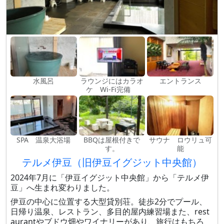
水風呂
ラウンジにはカラオ
エントランス
ケ Wi-Fi完備
SPA 温泉大浴場
BBQは屋根付きで
サウナ ロウリュ可
す。
能
テルメ伊豆（旧伊豆イグジット中央館）
2024年7月に「伊豆イグジット中央館」から「テルメ伊
豆」へ生まれ変わりました。
伊豆の中心に位置する大型貸別荘。徒歩2分でプール、
日帰り温泉、レストラン、多目的屋内練習場また、rest
aurantやブドウ畑やワイナリーがあり、旅行はもちろ