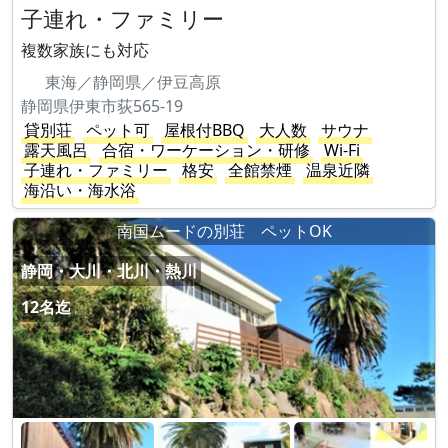
子連れ・ファミリー
複数家族にも対応
東海／静岡県／伊豆高原
静岡県伊東市荻565-19
貸別荘
ペット可
屋根付BBQ
大人数
サウナ
露天風呂
合宿・ワーケーション・研修
Wi-Fi
子連れ・ファミリー
格安
全館禁煙
温泉近隣
海沿い・海水浴
南国ムードの別荘 ペットOK
静岡・大川・北川・熱川
12名迄