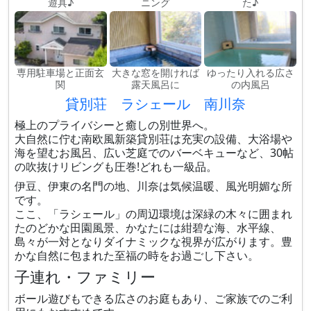
遊具♪
ニング
た♪
専用駐車場と正面玄
大きな窓を開ければ
ゆったり入れる広さ
関
露天風呂に
の内風呂
貸別荘 ラシェール 南川奈
極上のプライバシーと癒しの別世界へ。
大自然に佇む南欧風新築貸別荘は充実の設備、大浴場や
海を望むお風呂、広い芝庭でのバーベキューなど、30帖
の吹抜けリビングも圧巻!どれも一級品。
伊豆、伊東の名門の地、川奈は気候温暖、風光明媚な所
です。
ここ、「ラシェール」の周辺環境は深緑の木々に囲まれ
たのどかな田園風景、かなたには紺碧な海、水平線、
島々が一対となりダイナミックな視界が広がります。豊
かな自然に包まれた至福の時をお過ごし下さい。
子連れ・ファミリー
ボール遊びもできる広さのお庭もあり、ご家族でのご利