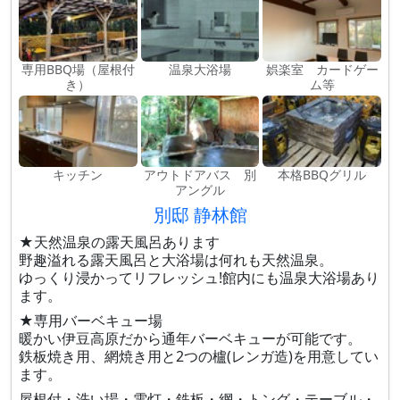
専用BBQ場（屋根付
温泉大浴場
娯楽室 カードゲー
き）
ム等
キッチン
アウトドアバス 別
本格BBQグリル
アングル
別邸 静林館
★天然温泉の露天風呂あります
野趣溢れる露天風呂と大浴場は何れも天然温泉。
ゆっくり浸かってリフレッシュ!館内にも温泉大浴場あり
ます。
★専用バーベキュー場
暖かい伊豆高原だから通年バーベキューが可能です。
鉄板焼き用、網焼き用と2つの櫨(レンガ造)を用意してい
ます。
屋根付・洗い場・電灯・鉄板・網・トング・テーブル・