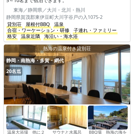
5～10名まで宿泊できます。
東海／静岡県／大川・北川・熱川
静岡県賀茂郡東伊豆町大川字谷戸の入1075-2
貸別荘
屋根付BBQ
温泉
合宿・ワーケーション・研修
子連れ・ファミリー
格安
温泉近隣
海沿い・海水浴
熱海の温泉付き貸別荘
静岡・南熱海・多賀・網代
20名迄
温泉大浴場 他に２
サウナと水風呂
BBQ場 熱海の海を