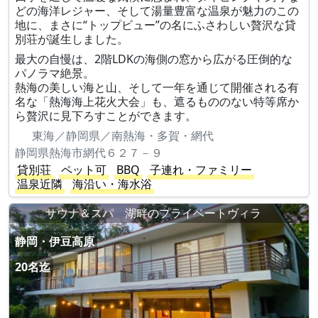
どの海洋レジャー、そして湯量豊富な温泉が魅力のこの
地に、まさに“トップビュー”の名にふさわしい贅沢な貸
別荘が誕生しました。
最大の自慢は、2階LDKの海側の窓から広がる圧倒的な
パノラマ絶景。
熱海の美しい海と山、そして一年を通じて開催される有
名な「熱海海上花火大会」も、遮るもののない特等席か
ら贅沢に見下ろすことができます。
東海／静岡県／南熱海・多賀・網代
静岡県熱海市網代６２７－９
貸別荘
ペット可
BBQ
子連れ・ファミリー
温泉近隣
海沿い・海水浴
サウナ＆スパ 湖畔のプライベートヴィラ
静岡・伊豆高原
20名迄