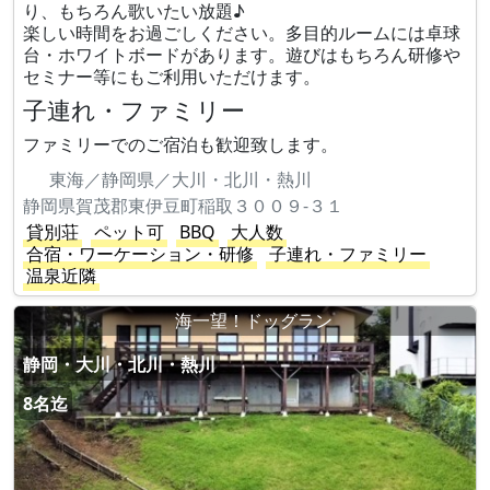
り、もちろん歌いたい放題♪
楽しい時間をお過ごしください。多目的ルームには卓球
台・ホワイトボードがあります。遊びはもちろん研修や
セミナー等にもご利用いただけます。
子連れ・ファミリー
ファミリーでのご宿泊も歓迎致します。
東海／静岡県／大川・北川・熱川
静岡県賀茂郡東伊豆町稲取３００９-３１
貸別荘
ペット可
BBQ
大人数
合宿・ワーケーション・研修
子連れ・ファミリー
温泉近隣
海一望！ドッグラン
静岡・大川・北川・熱川
8名迄