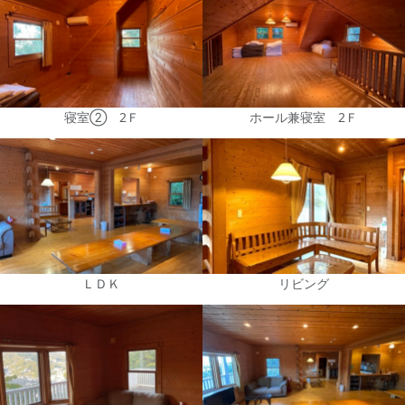
寝室② 2Ｆ
ホール兼寝室 2Ｆ
ＬＤＫ
リビング