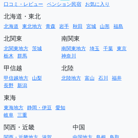
口コミ・レビュー
ペンション民宿
お気に入り
北海道・東北
北海道
東北地方
青森
岩手
秋田
宮城
山形
福島
北関東
南関東
北関東地方
茨城
南関東地方
埼玉
千葉
東京
栃木
群馬
神奈川
甲信越
北陸
甲信越地方
山梨
北陸地方
富山
石川
福井
長野
新潟
東海
東海地方
静岡・伊豆
愛知
岐阜
三重
関西・近畿
中国
関西・近畿地方
滋賀
中国地方
島根
鳥取