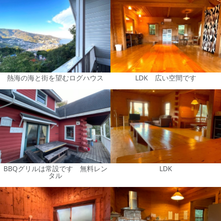
熱海の海と街を望むログハウス
LDK 広い空間です
BBQグリルは常設です 無料レン
LDK
タル