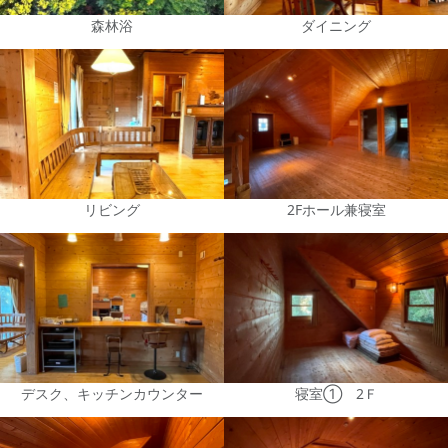
森林浴
ダイニング
リビング
2Fホール兼寝室
デスク、キッチンカウンター
寝室① 2Ｆ