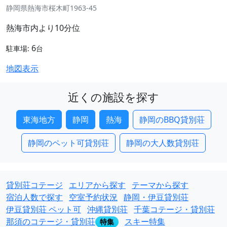
静岡県熱海市桜木町1963-45
熱海市内より10分位
6
駐車場:
台
地図表示
近くの施設を探す
東海地方
静岡
熱海
静岡のBBQ貸別荘
静岡のペット可貸別荘
静岡の大人数貸別荘
貸別荘コテージ
エリアから探す
テーマから探す
宿泊人数で探す
空室予約状況
静岡・伊豆貸別荘
伊豆貸別荘 ペット可
沖縄貸別荘
千葉コテージ・貸別荘
那須のコテージ・貸別荘
スキー特集
特集