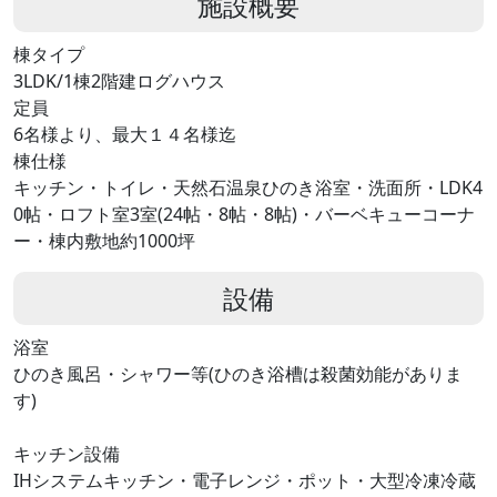
施設概要
棟タイプ
3LDK/1棟2階建ログハウス
定員
6名様より、最大１４名様迄
棟仕様
キッチン・トイレ・天然石温泉ひのき浴室・洗面所・LDK4
0帖・ロフト室3室(24帖・8帖・8帖)・バーベキューコーナ
ー・棟内敷地約1000坪
設備
浴室
ひのき風呂・シャワー等(ひのき浴槽は殺菌効能がありま
す)
キッチン設備
IHシステムキッチン・電子レンジ・ポット・大型冷凍冷蔵