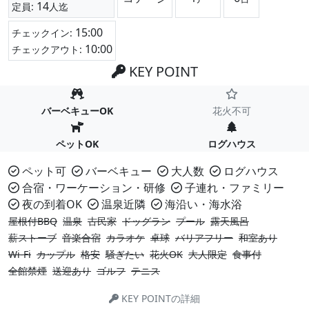
14
定員:
人迄
15:00
チェックイン:
10:00
チェックアウト:
KEY POINT
バーベキューOK
花火不可
ペットOK
ログハウス
ペット可
バーベキュー
大人数
ログハウス
合宿・ワーケーション・研修
子連れ・ファミリー
夜の到着OK
温泉近隣
海沿い・海水浴
屋根付BBQ
温泉
古民家
ドッグラン
プール
露天風呂
薪ストーブ
音楽合宿
カラオケ
卓球
バリアフリー
和室あり
Wi-Fi
カップル
格安
騒ぎたい
花火OK
大人限定
食事付
全館禁煙
送迎あり
ゴルフ
テニス
KEY POINTの詳細