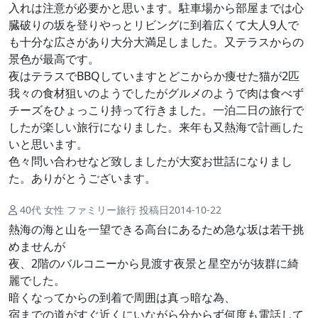
入れは注意が必要かと思います。駐車場から部屋までは心
臓破りの坂を登りやっとリビングに到着広くて大人9人で
も十分な広さがあり大分大満足しました。又テラスからの
景色が最高です。
夜はテラスでBBQしていますとどこからか痩せた猫が2匹
我々の食材狙いのようでしたがグルメのようで肉は食べず
チーズをひょっこり持って行きました。一泊二日の旅行で
したが楽しい旅行になりました。来年も又熱海で計画した
いと思います。
色々問い合わせなど致しましたが大変お世話になりまし
た。ありがとうございます。
40代 女性 ファミリー旅行 投稿日2014-10-22
熱海の海と山を一望できる高台にあるため急な坂は若干挑
めませんが
夜、2階のバルコニーから見渡す夜景と星空がが抜群に綺
麗でした。
暗くなってからの到着で周囲は真っ暗な為、
宿までの道がすぐ近くにいながら分からず何度も電話して