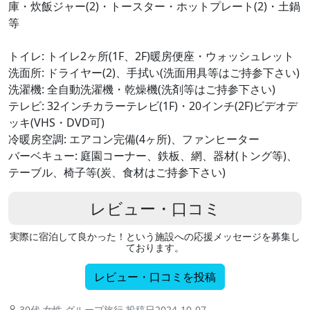
庫・炊飯ジャー(2)・トースター・ホットプレート(2)・土鍋
等
トイレ: トイレ2ヶ所(1F、2F)暖房便座・ウォッシュレット
洗面所: ドライヤー(2)、手拭い(洗面用具等はご持参下さい)
洗濯機: 全自動洗濯機・乾燥機(洗剤等はご持参下さい)
テレビ: 32インチカラーテレビ(1F)・20インチ(2F)ビデオデ
ッキ(VHS・DVD可)
冷暖房空調: エアコン完備(4ヶ所)、ファンヒーター
バーベキュー: 庭園コーナー、鉄板、網、器材(トング等)、
テーブル、椅子等(炭、食材はご持参下さい)
レビュー・口コミ
実際に宿泊して良かった！という施設への応援メッセージを募集し
ております。
レビュー・口コミを投稿
30代 女性 グループ旅行 投稿日2024-10-07