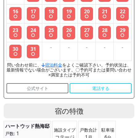
16
17
18
19
20
21
22
○
○
○
○
○
○
○
23
24
25
26
27
28
29
○
○
○
○
○
○
○
-
-
-
-
-
30
31
○
○
問い合わせ前に、
宿泊料金
をよくご確認下さい。予約状況は、
最新情報でない場合がございます。〇予約可または要問い合わせ
×満室または予約不可
公式サイト
電話する
宿の特徴
ハートウッド熱海邸
施設タイプ
戸数合計
駐車場
1
戸数:
コテージ
1
6
戸
台