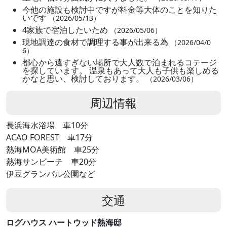
今他の施設も検討中ですが料金等大体のことを知りた
いです
（2026/05/13）
4家族で宿泊したいため
（2026/05/06）
現地調達の食材で調理する事が出来る為
（2026/04/0
6）
都心から遠すぎない場所で大人数で泊まれるコテージ
を探しています。 温泉もあって大人も子供も楽しめる
かなと思い、検討しております。
（2026/03/06）
周辺情報
長浜海水浴場 車10分
ACAO FOREST 車17分
熱海MOA美術館 車25分
熱海サンビーチ 車20分
伊豆グランパル公園など
交通
ログハウス ハートウッド熱海邸