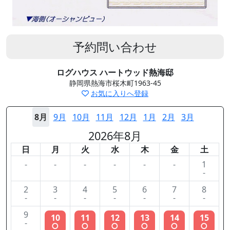
予約問い合わせ
ログハウス ハートウッド熱海邸
静岡県熱海市桜木町1963-45
お気に入りへ登録
8月
9月
10月
11月
12月
1月
2月
3月
2026年8月
日
月
火
水
木
金
土
-
-
-
-
-
-
1
-
2
3
4
5
6
7
8
-
-
-
-
-
-
-
9
10
11
12
13
14
15
-
○
○
○
○
○
○