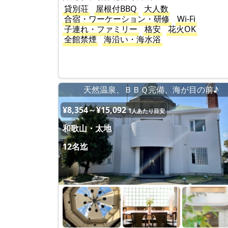
貸別荘
屋根付BBQ
大人数
合宿・ワーケーション・研修
Wi-Fi
子連れ・ファミリー
格安
花火OK
全館禁煙
海沿い・海水浴
天然温泉、ＢＢＱ完備、海が目の前♪
¥8,354～¥15,092
1人あたり目安
和歌山・太地
12名迄