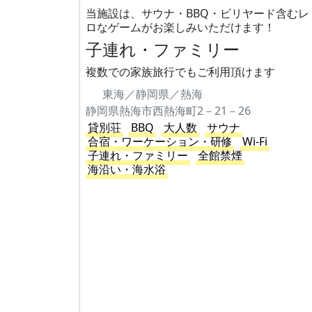
当施設は、サウナ・BBQ・ビリヤード含むレ
ロなゲームがお楽しみいただけます！
子連れ・ファミリー
複数での家族旅行でもご利用頂けます
東海／静岡県／熱海
静岡県熱海市西熱海町2－21－26
貸別荘
BBQ
大人数
サウナ
合宿・ワーケーション・研修
Wi-Fi
子連れ・ファミリー
全館禁煙
海沿い・海水浴