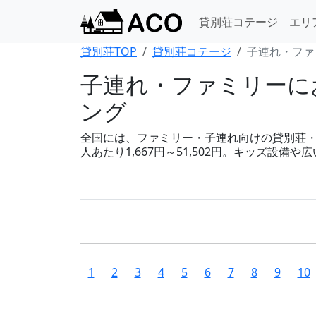
貸別荘コテージ
エリ
貸別荘TOP
貸別荘コテージ
子連れ・ファ
子連れ・ファミリーにお
ング
全国には、ファミリー・子連れ向けの貸別荘・コテ
人あたり1,667円～51,502円。キッズ設
1
2
3
4
5
6
7
8
9
10