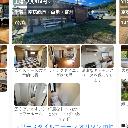
土曜1人6,514円～
¥1
千葉・南房総市・白浜・富浦
京
7名迄
1
広々スペースの洋
リビングダイニン
清潔なキッチンス
大
室約15畳
グ約10畳
ペースを保ってい
ます
緑
広く使いやすいシ
綺麗なトイレは中
ャワールーム
と外に１つずつあ
ります
■
フリースタイルコテージ オリゾン min