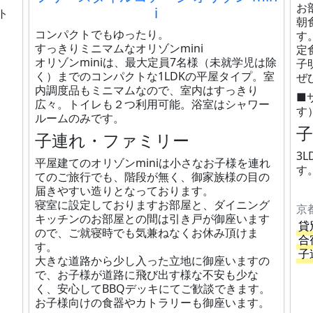
お
i
ト
朝
コンパクトでもゆったり。
す
すっきりミニマムなオリゾンmini
定
オリゾンminiは、最大定員7名様（未就学児は除
子
く）までのコンパクトな1LDKの平屋タイプ。室
ぜ
内調度品もミニマムなので、室内はすっきり
■
広々。トイレも２つ利用可能。浴室はシャワー
す
ルームのみです。
子連れ・ファミリー
3
平屋建てのオリゾンminiは小さなお子様を連れ
す
てのご旅行でも、階段が無く、御家族様の目の
届きやすい造りとなっております。
寝室に設定しておりますお部屋と、ダイニング
京
キッチンのお部屋との間は引き戸が御座います
貸
ので、ご就寝時でも気兼ねなくお休み頂けま
合
す。
子
大きな道路から少し入った立地に御座いますの
で、お子様が道路に飛び出す様な不安も少な
く、安心してBBQデッキにてご歓談できます。
お子様向けの食器やカトラリーも御座います。