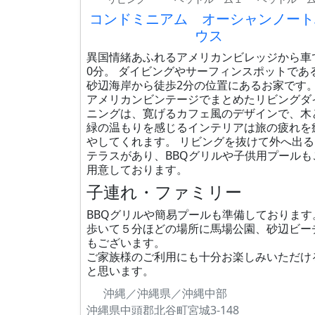
コンドミニアム オーシャンノート
ウス
異国情緒あふれるアメリカンビレッジから車
0分。 ダイビングやサーフィンスポットであ
砂辺海岸から徒歩2分の位置にあるお家です
アメリカンビンテージでまとめたリビングダ
ニングは、寛げるカフェ風のデザインで、木
緑の温もりを感じるインテリアは旅の疲れを
やしてくれます。 リビングを抜けて外へ出る
テラスがあり、BBQグリルや子供用プールも
用意しております。
子連れ・ファミリー
BBQグリルや簡易プールも準備しております
歩いて５分ほどの場所に馬場公園、砂辺ビー
もございます。
ご家族様のご利用にも十分お楽しみいただけ
と思います。
沖縄／沖縄県／沖縄中部
沖縄県中頭郡北谷町宮城3-148