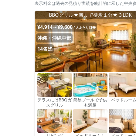
表示料金は過去の見積り実績を統計的に示した中央
BBQグリル★海まで徒歩１分★３LDK
¥4,914～¥9,600
1人あたり目安
沖縄・沖縄中部
14名迄
テラスにはBBQガ
簡易プールで子供
ベッドルー
スグリル
も満足
リビング
ベッドルーム１
ベッドルー