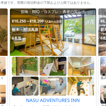
参考値です。実際の宿泊料金の下限および上限ではありません。
冒険・BBQ・コスプレ・勇者の安らぎ
¥10,250～¥18,200
¥6
1人あたり目安
栃木・那須高原
群
6名迄
6
ム１
最
NASU ADVENTURES INN
ム２
自