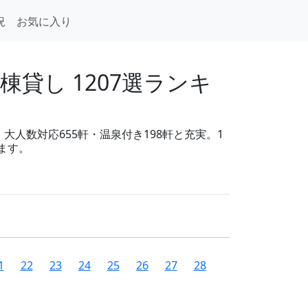
況
お気に入り
貸し 1207選ランキ
大人数対応655軒・温泉付き198軒と充実。1
ます。
1
22
23
24
25
26
27
28