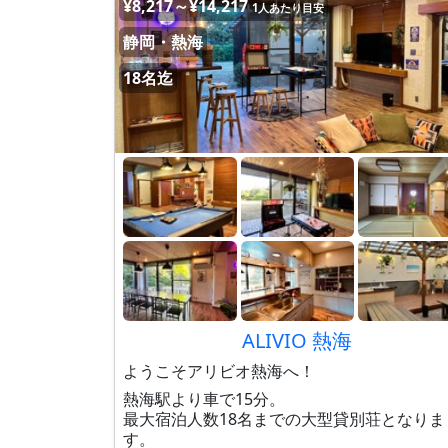
¥8,217～¥14,217
1人あたり目安
静岡・熱海
18名迄
ALIVIO 熱海
ようこそアリビオ熱海へ！
熱海駅より車で15分。
最大宿泊人数18名までの大型貸別荘となりま
す。