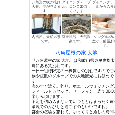
八角形の吹き抜け
ダイニングテーブ
ダイニングテ
天井。空が見えま
ル。コンロ常備し
ルからの景
す。
ています
内風呂。天然温泉
露天風呂。天然温
シングル×2
です。
泉です。
室が二部屋あ
す。
八角屋根の家 太地
『八角屋根の家 太地』は和歌山県東牟婁郡太
町にある貸別荘です。
一日一組様限定の一棟貸しの別荘ですのでご
族や複数のグループでの太地観光にお勧めで
す。
海のすぐ近く。釣り、ホエールウォッチング
フィールドカヤック、サーフィン、庭でBBQ
楽しみ頂けます。
予定を詰め込まないでいつもとはまったく違
環境でのんびりと過ごすのもいいですね。
都会の喧騒を忘れて、ゆっくりと癒しの時間