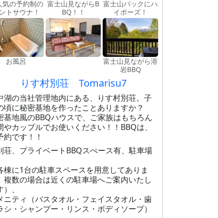
人気の予約制の
富士山見ながらB
富士山バックにハ
ントサウナ！
BQ！！
イポーズ！
お風呂
富士山見ながら溶
岩BBQ
りす村別荘 Tomarisu7
中湖の当社管理地内にある、りす村別荘。子
の頃に秘密基地を作ったことありますか？
密基地風のBBQハウスで、ご家族はもちろん
間やカップルでお使いください！！BBQは、
予約です！！
別荘、プライベートBBQスぺース有、駐車場
各棟に1台の駐車スペースを用意してありま
。複数の場合は近くの駐車場へご案内いたし
す）、
メニティ（バスタオル・フェイスタオル・歯
ラシ・シャンプー・リンス・ボディソープ）