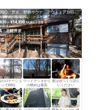
BBQ、焚火、野外サウナ、アウトドア別荘
,630～¥14,890
1人あたり目安
馬・北軽井沢
名迄
高のロケーショ
ウッドデッキから
夜はゆっくり語ら
ンでBBQ
の眺めは最高
いください
然に囲まれてB
ロウリュで100度
野外のととのい体