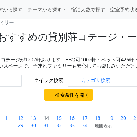
アから探す
テーマから探す
宿泊人数で探す
空室予約状
ミリー
すすめの貸別荘コテージ・一棟
ージが1207軒あります。BBQ可1002軒・ペット可426軒・
備や広いスペースで、子連れファミリーも安心してお楽しみいただけ
クイック検索
カテゴリ検索
検索条件を開く
11
12
13
14
15
16
17
18
19
20
2
29
30
31
32
33
34
地図表示