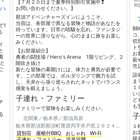
【７月２０日まで夏季特別割引実施中❢
B
ハ
お問い合わせください。】
那須アドベンチャーズインにようこそ。
当宿は、各部屋で異なる冒険と物語があなたを
で1
B
待っています。日常の喧騒を忘れ、ファンタジ
る
コ
ーの世界に浸りながら、心のままに旅をお楽し
。
切
みください。
イ
ト
と
【お部屋紹介】
お
癒
勇者の闘技場 / Hero's Arena 1階リビング、２
薪
と
階吹き抜け
売
ご
新たな冒険の幕開けには、体力と勇気が必要で
設
す。この部屋では、ボルダリングで腕力を試
ま
し、天井から張り巡らされたネットでバランス
１
感覚を鍛えましょう。
い
。
子連れ・ファミリー
ど
チ
も
ファミリーで冒険をお楽しみください。
る
北関東／栃木県／那須高原
栃木県那須郡那須町豊原丙字井戸尻２６２４番地２２７
１
お
貸別荘
屋根付BBQ
おしゃれ
Wi-Fi
寝
子連れ・ファミリー
温泉近隣