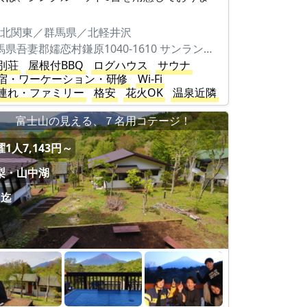
。
北関東／群馬県／北軽井沢
群馬県吾妻郡嬬恋村鎌原1040-1610 サンランドS153
別荘
屋根付BBQ
ログハウス
サウナ
宿・ワーケーション・研修
Wi-Fi
連れ・ファミリー
格安
花火OK
温泉近隣
富士山の見える、７名用コテージ！
1人7,143円～
梨・山中湖
名迄