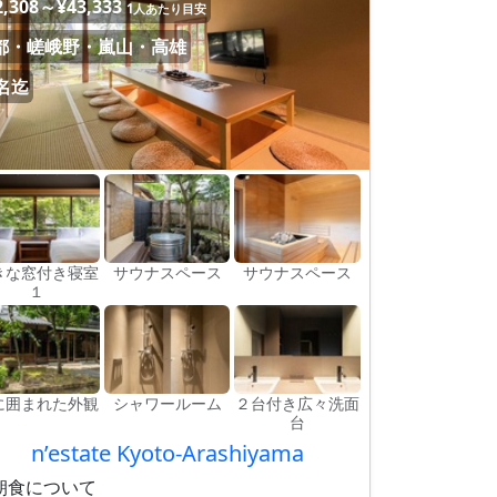
2,308～¥43,333
1人あたり目安
都・嵯峨野・嵐山・高雄
2名迄
きな窓付き寝室
サウナスペース
サウナスペース
１
に囲まれた外観
シャワールーム
２台付き広々洗面
台
n’estate Kyoto-Arashiyama
朝食について