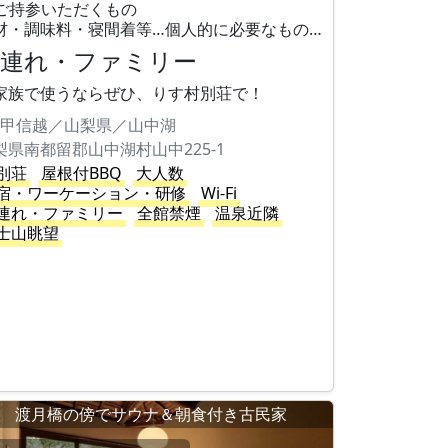
ご持参いただくもの
材・調味料・寝間着等…個人的に必要なもの…
子連れ・ファミリー
家族で使うならぜひ、りす村別荘で！
甲信越／山梨県／山中湖
梨県南都留郡山中湖村山中225-1
別荘
屋根付BBQ
大人数
宿・ワーケーション・研修
Wi-Fi
連れ・ファミリー
全館禁煙
温泉近隣
士山眺望
渡月橋の傍でサウナ＆朝食付き古民家