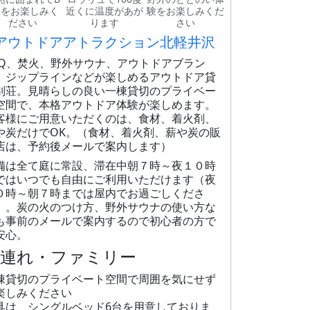
Qをお楽しみく
近くに温度があが
験をお楽しみくだ
ださい
ります
さい
アウトドアアトラクション北軽井沢
BQ、焚火、野外サウナ、アウトドアブラン
、ジップラインなどが楽しめるアウトドア貸
別荘。見晴らしの良い一棟貸切のプライベー
空間で、本格アウトドア体験が楽しめます。
客様にご用意いただくのは、食材、着火剤、
や炭だけでOK。（食材、着火剤、薪や炭の販
店は、予約後メールで案内します）
備は全て庭に常設、滞在中朝７時～夜１０時
ではいつでも自由にご利用いただけます（夜
０時～朝７時までは屋内でお過ごしくださ
）。炭の火のつけ方、野外サウナの使い方な
も事前のメールで案内するので初心者の方で
安心。
子連れ・ファミリー
棟貸切のプライベート空間で周囲を気にせず
楽しみください
具は、シングルベッド6台を用意しておりま