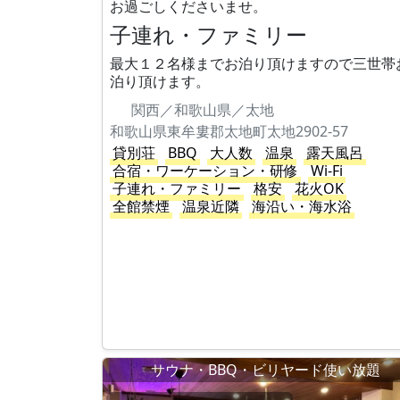
お過ごしくださいませ。
子連れ・ファミリー
最大１２名様までお泊り頂けますので三世帯
泊り頂けます。
関西／和歌山県／太地
和歌山県東牟婁郡太地町太地2902-57
貸別荘
BBQ
大人数
温泉
露天風呂
合宿・ワーケーション・研修
Wi-Fi
子連れ・ファミリー
格安
花火OK
全館禁煙
温泉近隣
海沿い・海水浴
サウナ・BBQ・ビリヤード使い放題