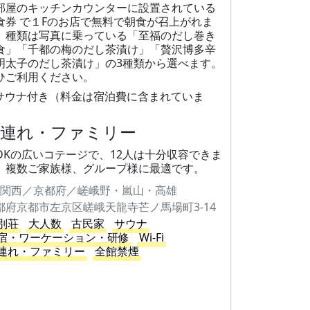
部屋のキッチンカウンターに設置されている
食券 で１Fのお店で無料で朝食が召上がれま
。種類は写真に乗っている「至福のだし巻き
食」「千都の梅のだし茶漬け」「贅沢博多辛
明太子のだし茶漬け」の3種類から選べます。
ひご利用ください。
サウナ付き（料金は宿泊費に含まれていま
）
子連れ・ファミリー
LDKの広いコテージで、12人は十分収容できま
。複数ご家族様、グループ様に最適です。
関西／京都府／嵯峨野・嵐山・高雄
都府京都市左京区嵯峨天龍寺芒ノ馬場町3-14
別荘
大人数
古民家
サウナ
宿・ワーケーション・研修
Wi-Fi
連れ・ファミリー
全館禁煙