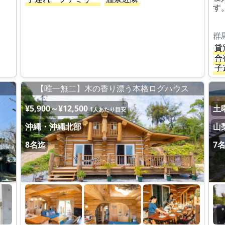
す
貸
合
子
【唯一無二】木の香り漂う本格ログハウス
¥5,900～¥12,500
土曜
1人あたり目安
沖縄・沖縄北部
山
8名迄
7