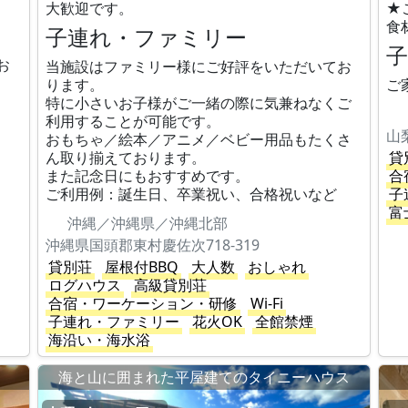
大歓迎です。
★
食
子連れ・ファミリー
お
当施設はファミリー様にご好評をいただいてお
ります。
ご
特に小さいお子様がご一緒の際に気兼ねなくご
利用することが可能です。
山
おもちゃ／絵本／アニメ／ベビー用品もたくさ
ん取り揃えております。
貸
また記念日にもおすすめです。
合
ご利用例：誕生日、卒業祝い、合格祝いなど
子
富
沖縄／沖縄県／沖縄北部
沖縄県国頭郡東村慶佐次718-319
貸別荘
屋根付BBQ
大人数
おしゃれ
ログハウス
高級貸別荘
合宿・ワーケーション・研修
Wi-Fi
子連れ・ファミリー
花火OK
全館禁煙
海沿い・海水浴
海と山に囲まれた平屋建てのタイニーハウス