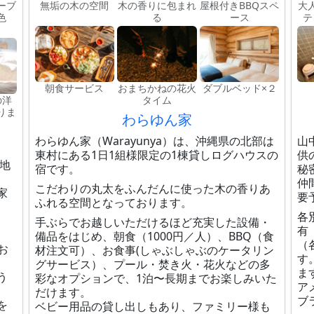
ーブ
無垢の木の空間
木の香りに包まれ
屋根付きBBQスペ
大
色
る
ース
テ
朝食サービス
おまちかねの花火
ダブルベッド×２
の洋
タイム
りま
わらゆん家
わらゆん家（Warayunya）は、沖縄県の北部は
山
東村にある1日1組様限定の1棟貸しログハウスの
供
地
宿です。
秘
仲
こだわりの丸太をふんだんに使った木の香りあ
家
要
ふれる空間となっております。
各
手ぶらでお越しいただけるほど充実した設備・
有
、
備品をはじめ、朝食（1000円／人）、BBQ（食
（
お
材注文可）、お食事(しゃぶしゃぶのケータリン
す
グサービス）、プール・焚き火・花火などの多
ま
う
彩なオプションで、1泊〜長期までお楽しみいた
ア
だけます。
ブ
を
ベビー用品の貸し出しもあり、ファミリー様も