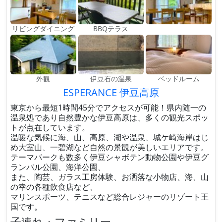
リビングダイニング
BBQテラス
外観
伊豆石の温泉
ベッドルーム
ESPERANCE 伊豆高原
東京から最短1時間45分でアクセスが可能！県内随一の
温泉処であり自然豊かな伊豆高原は、多くの観光スポッ
トが点在しています。
温暖な気候に海、山、高原、湖や温泉、城ケ崎海岸はじ
め大室山、一碧湖など自然の景観が美しいエリアです。
テーマパークも数多く伊豆シャボテン動物公園や伊豆グ
ランパル公園、海洋公園、
また、陶芸、ガラス工房体験、お洒落な小物店、海、山
の幸の各種飲食店など、
マリンスポーツ、テニスなど総合レジャーのリゾート王
国です。
子連れ・ファミリー