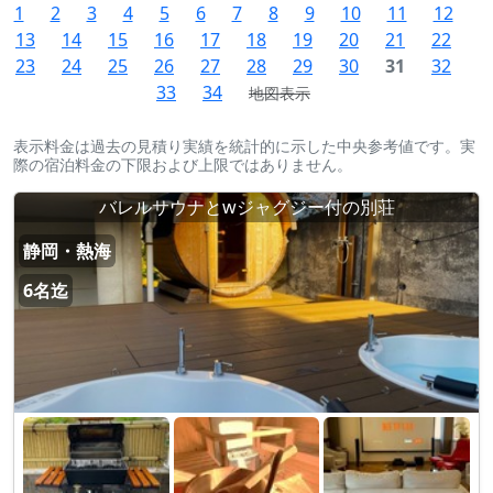
1
2
3
4
5
6
7
8
9
10
11
12
13
14
15
16
17
18
19
20
21
22
23
24
25
26
27
28
29
30
31
32
33
34
地図表示
表示料金は過去の見積り実績を統計的に示した中央参考値です。実
際の宿泊料金の下限および上限ではありません。
バレルサウナとwジャグジー付の別荘
静岡・熱海
6名迄