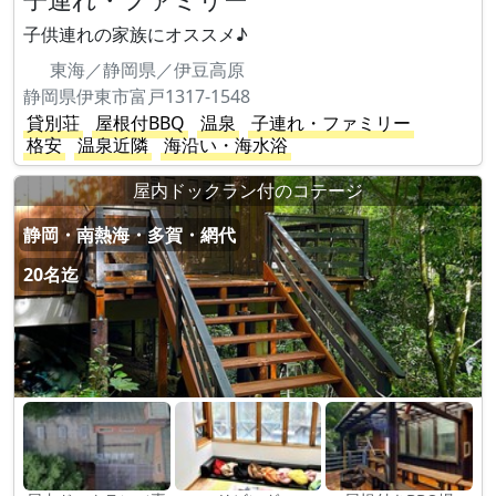
子供連れの家族にオススメ♪
東海／静岡県／伊豆高原
静岡県伊東市富戸1317-1548
貸別荘
屋根付BBQ
温泉
子連れ・ファミリー
格安
温泉近隣
海沿い・海水浴
屋内ドックラン付のコテージ
静岡・南熱海・多賀・網代
20名迄