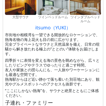
大型サウナ
ツインベッドルーム
ツインダブルベッド
ルーム
itsumo（YUKI）
市街地や相模湾を一望できる開放的なロケーションで、
熱海名物の海上花火も目の前に広がります。
完全プライベートなサウナと天然温泉を備え、日常の喧
騒から解き放たれる極上の“ととのい”体験をお届けしま
す。
四季折々に表情を変える海の景色を眺めながら、広々と
したリビングやテラスでゆったりと過ごす時間。
友人や家族との団らんにも、一人旅やワーケーションに
も最適な空間です。
熱海駅からほど近い静かで落ち着いた別荘地にあり、観
光やグルメスポットへのアクセスも抜群です。
“ここにしかない熱海”を、サウナと絶景とともにご体感
ください。
子連れ・ファミリー