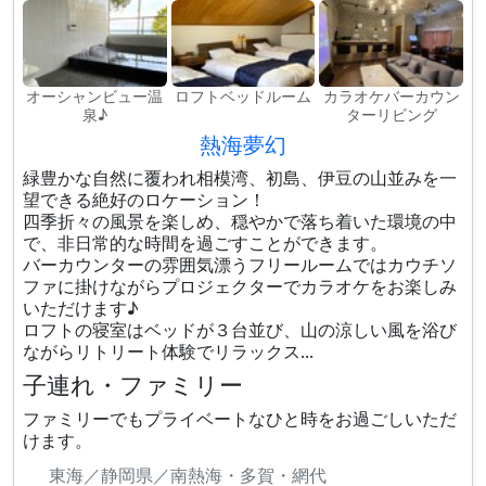
オーシャンビュー温
ロフトベッドルーム
カラオケバーカウン
泉♪
ターリビング
熱海夢幻
緑豊かな自然に覆われ相模湾、初島、伊豆の山並みを一
望できる絶好のロケーション！
四季折々の風景を楽しめ、穏やかで落ち着いた環境の中
で、非日常的な時間を過ごすことができます。
バーカウンターの雰囲気漂うフリールームではカウチソ
ファに掛けながらプロジェクターでカラオケをお楽しみ
いただけます♪
ロフトの寝室はベッドが３台並び、山の涼しい風を浴び
ながらリトリート体験でリラックス...
子連れ・ファミリー
ファミリーでもプライベートなひと時をお過ごしいただ
けます。
東海／静岡県／南熱海・多賀・網代