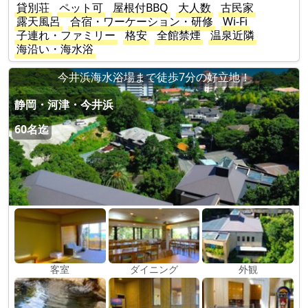
貸別荘
ペット可
屋根付BBQ
大人数
古民家
露天風呂
合宿・ワーケーション・研修
Wi-Fi
子連れ・ファミリー
格安
全館禁煙
温泉近隣
海沿い・海水浴
今井浜海水浴場まで徒歩7分の好立地！
静岡・河津・今井浜
60名迄
客室
ダイニング
外観