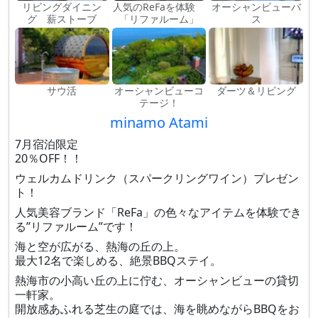
リビングダイニン
人気のReFaを体験
オーシャンビューバ
グ 薪ストーブ
「リファルーム」
ス
サウ活
オーシャンビューコ
ダーツ＆リビング
テージ！
minamo Atami
7月宿泊限定
20％OFF！！
ウェルカムドリンク（スパークリングワイン）プレゼン
ト！
人気美容ブランド「ReFa」の色々なアイテムを体験でき
る”リファルーム”です！
海と空が広がる、熱海の丘の上。
最大12名で楽しめる、絶景BBQステイ。
熱海市の小高い丘の上に佇む、オーシャンビューの貸切
一軒家。
開放感あふれる芝生の庭では、海を眺めながらBBQをお