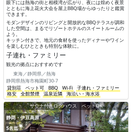
眼下には熱海の街と相模湾が広がり、夜には煌めく夜景
とともに海上花火大会を屋上BBQ場からゆったりと鑑賞
できます。
モダンデザインのリビングと開放的なBBQテラスが調和
した空間は、まるでリゾートホテルのスイートルームの
よう。
キッチン付きで、地元の食材を使ったディナーやワイン
を楽しむひとときも特別な体験に。
子連れ・ファミリー
観光の拠点におすすめです
東海／静岡県／熱海
静岡県熱海市梅園町30-7
貸別荘
ペット可
BBQ
Wi-Fi
子連れ・ファミリー
格安
全館禁煙
温泉近隣
海沿い・海水浴
サウナ付きログハウス ペットOK
静岡・伊豆高原
5名迄