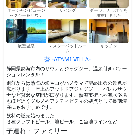
オーシャンビュージ
リビング
ダーツ、カラオケを
ャグジー＆サウナ
用意しました
展望温泉
マスターベッドルー
キッチン
ム
蒼 -ATAMI VILLA-
静岡県熱海市内のサウナとジャグジー、温泉付きバケー
ションレンタル！
別荘からは熱海の海や山がパノラマで望め圧巻の景色が
広がります。屋上のアウトドアジャグジー、バレルサウ
ナなど贅沢な空間が広がります。熱海市街地や海水浴場
もほど近くグルメやアクティビティの拠点として長期滞
在にもおすすめです。
飲料の販売始めました！
各種クラフトビール、地ビール、ご当地ワインなど
子連れ・ファミリー