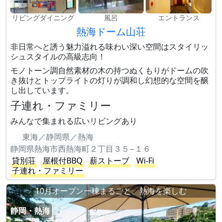
リビングダイニング
風呂
エントランス
熱海ドーム山荘
非日常へと誘う魅力溢れる味わい深い空間はスタイリッ
シュスタイルの高級志向！
モノトーン調自然素材の木の持つぬくもりがドームの吹
き抜けとトップライトの灯りが調和し幻想的な空間を醸
し出しています。
子連れ・ファミリー
みんなで集まれる広いリビングあり
東海／静岡県／熱海
静岡県熱海市西熱海町２丁目３５−１６
貸別荘
屋根付BBQ
薪ストーブ
Wi-Fi
子連れ・ファミリー
10月オープン一棟まるごと、熱海を楽しむ
静岡・熱海