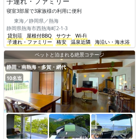
子連れ・ファミリー
寝室3部屋で3家族様の利用に便利
東海／静岡県／熱海
静岡県熱海市西熱海町2-1-3
貸別荘
屋根付BBQ
サウナ
Wi-Fi
子連れ・ファミリー
格安
温泉近隣
海沿い・海水浴
ペットと泊まれる絶景コテージ
静岡・南熱海・多賀・網代
10名迄