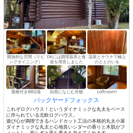
開放的な空間（リビ
DKには調理器具と食
温泉とサウナで極上
ングダイニング）
器を用意しました
のととのいを
屋根付きBBQ場
自然になじむ外観
Loftroom1
バックヤードフォックス
これぞログハウス！というダイナミックな丸太をベース
に作られている北欧ログハウス。
遊び心が満喫できるハンドカット工法の本格的丸太小屋
ダイナミックな丸太と心地良いシダーの香りと木肌がフ
ィットし、安らぎと落ち着きを与えてくれます。