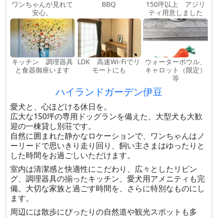
ワンちゃんが見れて
BBQ
150坪以上 アジリ
安心。
ティ用意しました
キッチン 調理器具
LDK 高速Wi-Fiでリ
ウォーターボウル、
と食器御座います
モートにも
キャロット（限定）
等
ハイランドガーデン伊豆
愛犬と、心ほどける休日を。
広大な150坪の専用ドッグランを備えた、大型犬も大歓
迎の一棟貸し別荘です。
自然に囲まれた静かなロケーションで、ワンちゃんはノ
ーリードで思いきり走り回り、飼い主さまはゆったりと
した時間をお過ごしいただけます。
室内は清潔感と快適性にこだわり、広々としたリビン
グ、調理器具の揃ったキッチン、愛犬用アメニティも完
備。大切な家族と過ごす時間を、さらに特別なものにし
ます。
周辺には散歩にぴったりの自然道や観光スポットも多