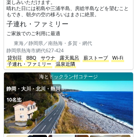
楽しみいただけます。
晴れた日には初島や三浦半島、房総半島などを望むこと
もでき、朝夕の空の移ろいはまさに絶景。
子連れ・ファミリー
ご家族でのご利用に最適
東海／静岡県／南熱海・多賀・網代
静岡県熱海市網代627-424
貸別荘
BBQ
サウナ
露天風呂
薪ストーブ
Wi-Fi
子連れ・ファミリー
温泉近隣
海とドックラン付コテージ
静岡・大川・北川・熱川
10名迄