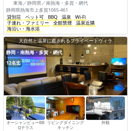
東海／静岡県／南熱海・多賀・網代
静岡県熱海市上多賀1065-461
貸別荘
ペット可
BBQ
温泉
Wi-Fi
子連れ・ファミリー
全館禁煙
温泉近隣
海沿い・海水浴
大自然と温泉に癒されるプライベートヴィラ
静岡・南熱海・多賀・網代
12名迄
オーシャンビューBB
リビングダイニング
外観
Qテラス
キッチン