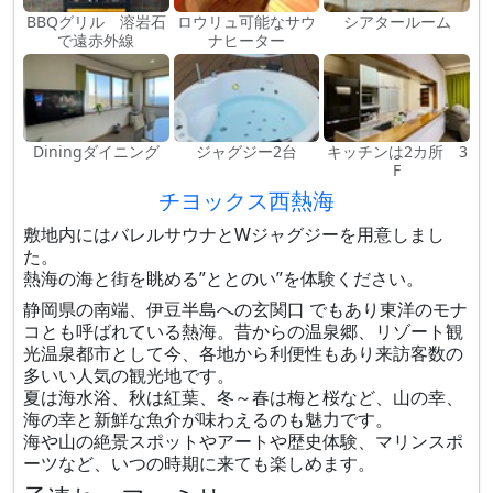
BBQグリル 溶岩石
ロウリュ可能なサウ
シアタールーム
で遠赤外線
ナヒーター
Diningダイニング
ジャグジー2台
キッチンは2カ所 3
F
チヨックス西熱海
敷地内にはバレルサウナとWジャグジーを用意しまし
た。
熱海の海と街を眺める”ととのい”を体験ください。
静岡県の南端、伊豆半島への玄関口 でもあり東洋のモナ
コとも呼ばれている熱海。昔からの温泉郷、リゾート観
光温泉都市として今、各地から利便性もあり来訪客数の
多いい人気の観光地です。
夏は海水浴、秋は紅葉、冬～春は梅と桜など、山の幸、
海の幸と新鮮な魚介が味わえるのも魅力です。
海や山の絶景スポットやアートや歴史体験、マリンスポ
ーツなど、いつの時期に来ても楽しめます。