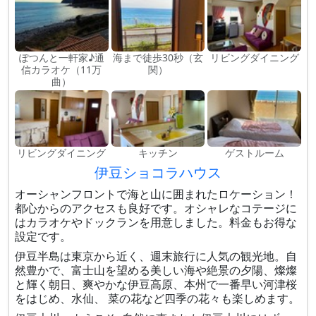
ぽつんと一軒家♪通
海まで徒歩30秒（玄
リビングダイニング
信カラオケ（11万
関）
曲）
リビングダイニング
キッチン
ゲストルーム
伊豆ショコラハウス
オーシャンフロントで海と山に囲まれたロケーション！
都心からのアクセスも良好です。オシャレなコテージに
はカラオケやドックランを用意しました。料金もお得な
設定です。
伊豆半島は東京から近く、週末旅行に人気の観光地。自
然豊かで、富士山を望める美しい海や絶景の夕陽、燦燦
と輝く朝日、爽やかな伊豆高原、本州で一番早い河津桜
をはじめ、水仙、 菜の花など四季の花々も楽しめます。