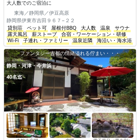
大人数でのご宿泊に
東海／静岡県／伊豆高原
静岡県伊東市吉田９６７−２２
貸別荘
ペット可
屋根付BBQ
大人数
温泉
サウナ
露天風呂
薪ストーブ
合宿・ワーケーション・研修
Wi-Fi
子連れ・ファミリー
温泉近隣
海沿い・海水浴
ファンタジー古都の情緒溢れる佇まい・・・
静岡・河津・今井浜
40名迄