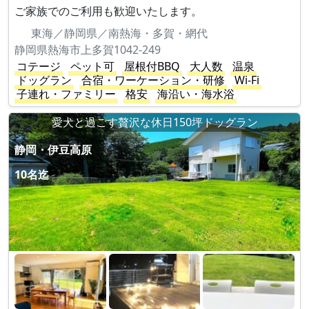
ご家族でのご利用も歓迎いたします。
東海／静岡県／南熱海・多賀・網代
静岡県熱海市上多賀1042-249
コテージ
ペット可
屋根付BBQ
大人数
温泉
ドッグラン
合宿・ワーケーション・研修
Wi-Fi
子連れ・ファミリー
格安
海沿い・海水浴
愛犬と過ごす贅沢な休日150坪ドッグラン
静岡・伊豆高原
10名迄