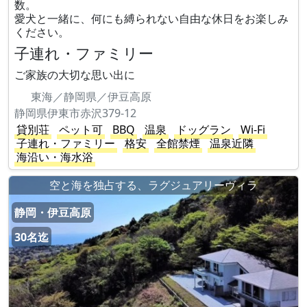
数。
愛犬と一緒に、何にも縛られない自由な休日をお楽しみ
ください。
子連れ・ファミリー
ご家族の大切な思い出に
東海／静岡県／伊豆高原
静岡県伊東市赤沢379-12
貸別荘
ペット可
BBQ
温泉
ドッグラン
Wi-Fi
子連れ・ファミリー
格安
全館禁煙
温泉近隣
海沿い・海水浴
空と海を独占する、ラグジュアリーヴィラ
静岡・伊豆高原
30名迄