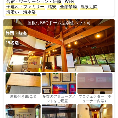
合宿・ワーケーション・研修
Wi-Fi
子連れ・ファミリー
格安
全館禁煙
温泉近隣
海沿い・海水浴
屋根付BBQドーム型別荘ペット可
静岡・熱海
15名迄
屋根付きBBQ場
多数のアミューズメ
プロジェクター（チ
ントをご用意！
ューナー内蔵）