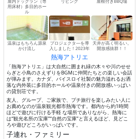
屋内ドックラン（専
リビング
屋根付きBBQ場
用床材）多目的ホー
ル
温泉はもちろん源泉
プロジェクタ―を導
天井が高く明るい。
かけ流し
入しました！2023年
開放感抜群！！
熱海アトリエ
「熱海アトリエ」は大自然に囲まれ緑の木々や川のせせ
らぎと小鳥のさえずりをBGMに仲間たちとの楽しい会話
が弾みます。カナダ、バイスロイ社製の魅力溢れるお洒
落な内外装に多目的ホールや温泉付きの開放感いっぱい
の貸別荘です。
友人、グループ、ご家族で、プチ旅行を楽しみたい人に
お薦めなのが温泉観光都市熱海です。都内から約1時間
ほどで遊びに行ける手軽 な場所でありながら、熱海に
は“観光名所の宝庫”“自然の宝庫”と言えるほど、見どこ
ろや遊びどころがいっぱいです。
子連れ・ファミリー