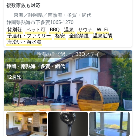
複数家族も対応
東海／静岡県／南熱海・多賀・網代
静岡県熱海市下多賀1065-1270
貸別荘
ペット可
BBQ
温泉
サウナ
Wi-Fi
子連れ・ファミリー
格安
全館禁煙
温泉近隣
海沿い・海水浴
熱海の丘で過ごすBBQステイ
静岡・南熱海・多賀・網代
12名迄