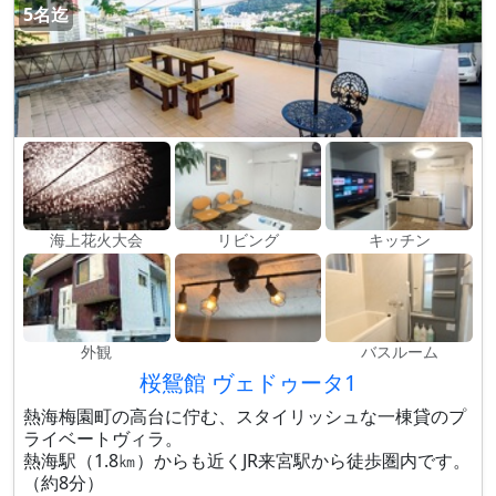
5名迄
海上花火大会
リビング
キッチン
外観
バスルーム
桜鴛館 ヴェドゥータ1
熱海梅園町の高台に佇む、スタイリッシュな一棟貸のプ
ライベートヴィラ。
熱海駅（1.8㎞）からも近くJR来宮駅から徒歩圏内です。
（約8分）