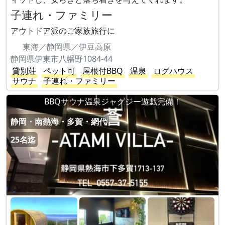
子連れ・ファミリー
アウトドア派のご家族旅行に
東海／静岡県／伊豆高原
静岡県伊東市八幡野1084-44
貸別荘
ペット可
屋根付BBQ
温泉
ログハウス
サウナ
子連れ・ファミリー
BBQサウナ温泉ジャグジー遊戯完備！
静岡・南熱海・多賀・網代
25名迄