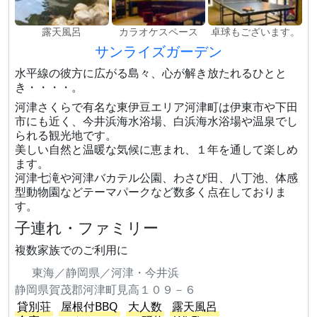
露天風呂
カラオケスペース
卓球もございます。
サンライズガーデン
水平線の彼方に広がる島々、心が解き放たれるひとと
き・・・・。
河津さくらで有名な東伊豆エリア河津町は伊東市や下田
市にも近く、今井浜海水浴場、白浜海水浴場や温泉でし
られる観光地です。
美しい自然と温暖な気候に恵まれ、１年を通して楽しめ
ます。
河津七滝や河津バカテル公園、わさび田、八丁池、体感
型動物園などテーマパークなど数多く点在しておりま
す。
子連れ・ファミリー
複数家族でのご利用に
東海／静岡県／河津・今井浜
静岡県賀茂郡河津町見高１０９－６
貸別荘
屋根付BBQ
大人数
露天風呂