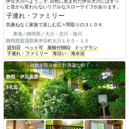
伊豆大川へようこそ. 自然に恵まれた伊豆大川にはずっ
と昔から変わらないリアルなスローライフがあります。
子連れ・ファミリー
気兼ねなく家族で楽しむ広々間取りの３ＬＤＫ
東海／静岡県／大川・北川・熱川
静岡県賀茂郡東伊豆町大川１６０－１０
貸別荘
ペット可
屋根付BBQ
ドッグラン
子連れ・ファミリー
海沿い・海水浴
自然が取り巻くお洒落な館・・・
静岡・伊豆高原
6名迄