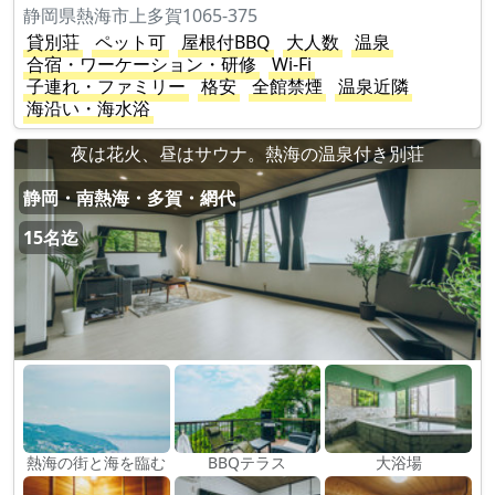
静岡県熱海市上多賀1065-375
貸別荘
ペット可
屋根付BBQ
大人数
温泉
合宿・ワーケーション・研修
Wi-Fi
子連れ・ファミリー
格安
全館禁煙
温泉近隣
海沿い・海水浴
夜は花火、昼はサウナ。熱海の温泉付き別荘
静岡・南熱海・多賀・網代
15名迄
熱海の街と海を臨む
BBQテラス
大浴場