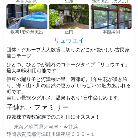
本館大広間
空撮
露天風呂（男女別）
銀閣1階の舟風呂
正門
本館縁側
リュウエイ
団体・グループ大人数貸し切りのどこか懐かしい古民家
風コテージ
ひとつ、ひとつが離れのコテージタイプ「リュウエイ」
最大40様利用可能です。
伊豆の踊り子と河津桜の里、河津町。1年中花が咲き誇
り、海・山・川の自然の恵みが いっぱいの魅力あふれる
町です。
美しい景観やグルメ、温泉もあり1日中楽しめます。
子連れ・ファミリー
複数棟で複数家族でのご利用にオススメ！
東海／静岡県／河津・今井浜
静岡県賀茂郡河津町川津筏場６３６－１