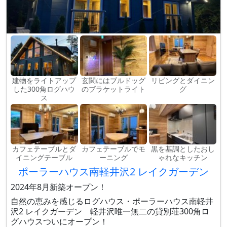
建物をライトアップ
玄関にはブルドッグ
リビングとダイニン
した300角ログハウ
のブラケットライト
グ
ス
カフェテーブルとダ
カフェテーブルでモ
黒を基調としたおし
イニングテーブル
ーニング
ゃれなキッチン
ポーラーハウス南軽井沢2 レイクガーデン
2024年8月新築オープン！
自然の恵みを感じるログハウス・ポーラーハウス南軽井
沢2 レイクガーデン 軽井沢唯一無二の貸別荘300角ロ
グハウスついにオープン！