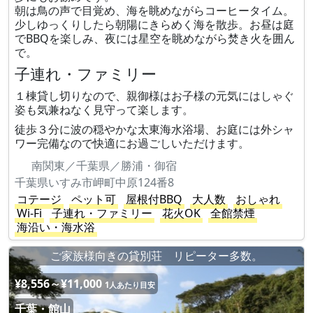
朝は鳥の声で目覚め、海を眺めながらコーヒータイム。
少しゆっくりしたら朝陽にきらめく海を散歩。お昼は庭
でBBQを楽しみ、夜には星空を眺めながら焚き火を囲ん
で。
子連れ・ファミリー
１棟貸し切りなので、親御様はお子様の元気にはしゃぐ
姿も気兼ねなく見守って楽します。
徒歩３分に波の穏やかな太東海水浴場、お庭には外シャ
ワー完備なので快適にお過ごしいただけます。
南関東／千葉県／勝浦・御宿
千葉県いすみ市岬町中原124番8
コテージ
ペット可
屋根付BBQ
大人数
おしゃれ
Wi-Fi
子連れ・ファミリー
花火OK
全館禁煙
海沿い・海水浴
ご家族様向きの貸別荘 リピーター多数。
¥8,556～¥11,000
1人あたり目安
千葉・館山