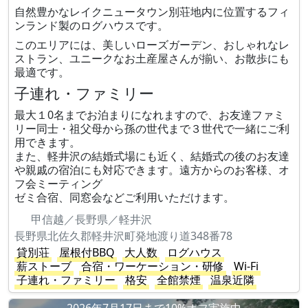
自然豊かなレイクニュータウン別荘地内に位置するフィ
ンランド製のログハウスです。
このエリアには、美しいローズガーデン、おしゃれなレ
ストラン、ユニークなお土産屋さんが揃い、お散歩にも
最適です。
子連れ・ファミリー
最大１0名までお泊まりになれますので、お友達ファミ
リー同士・祖父母から孫の世代まで３世代で一緒にご利
用できます。
また、軽井沢の結婚式場にも近く、結婚式の後のお友達
や親戚の宿泊にも対応できます。遠方からのお客様、オ
フ会ミーティング
ゼミ合宿、同窓会などご利用いただけます。
甲信越／長野県／軽井沢
長野県北佐久郡軽井沢町発地渡り道348番78
貸別荘
屋根付BBQ
大人数
ログハウス
薪ストーブ
合宿・ワーケーション・研修
Wi-Fi
子連れ・ファミリー
格安
全館禁煙
温泉近隣