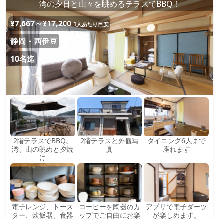
湾の夕日と山々を眺めるテラスでBBQ！
¥7,667～¥17,200
1人あたり目安
静岡・西伊豆
10名迄
2階テラスでBBQ。
2階テラスと外観写
ダイニング6人まで
湾、山の眺めと夕焼
真
座れます
け
電子レンジ、トース
コーヒーを陶器のカ
アプリで電子ダーツ
ター、炊飯器、食器
ップでご自由にお楽
が楽しめます。