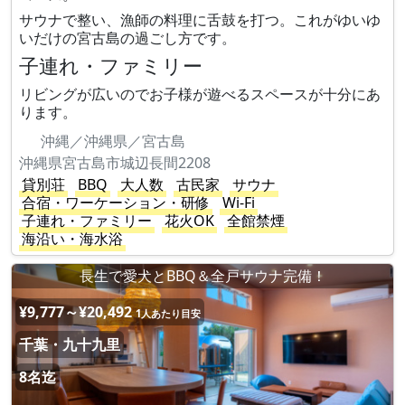
サウナで整い、漁師の料理に舌鼓を打つ。これがゆいゆ
いだけの宮古島の過ごし方です。
子連れ・ファミリー
リビングが広いのでお子様が遊べるスペースが十分にあ
ります。
沖縄／沖縄県／宮古島
沖縄県宮古島市城辺長間2208
貸別荘
BBQ
大人数
古民家
サウナ
合宿・ワーケーション・研修
Wi-Fi
子連れ・ファミリー
花火OK
全館禁煙
海沿い・海水浴
長生で愛犬とBBQ＆全戸サウナ完備！
¥9,777～¥20,492
1人あたり目安
千葉・九十九里
8名迄