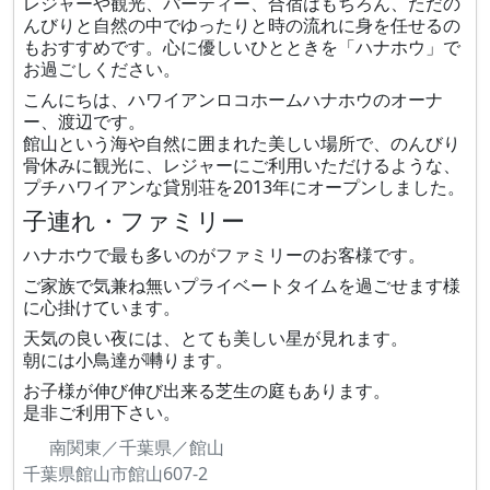
レジャーや観光、パーティー、合宿はもちろん、ただの
んびりと自然の中でゆったりと時の流れに身を任せるの
もおすすめです。心に優しいひとときを「ハナホウ」で
お過ごしください。
こんにちは、ハワイアンロコホームハナホウのオーナ
ー、渡辺です。
館山という海や自然に囲まれた美しい場所で、のんびり
骨休みに観光に、レジャーにご利用いただけるような、
プチハワイアンな貸別荘を2013年にオープンしました。
子連れ・ファミリー
ハナホウで最も多いのがファミリーのお客様です。
ご家族で気兼ね無いプライベートタイムを過ごせます様
に心掛けています。
天気の良い夜には、とても美しい星が見れます。
朝には小鳥達が囀ります。
お子様が伸び伸び出来る芝生の庭もあります。
是非ご利用下さい。
南関東／千葉県／館山
千葉県館山市館山607-2