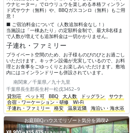
ウナヒーター』でロウリュウを楽しめる本格フィンラン
ド式サウナ（無料）や、BBQガスコンロ（無料）もご用
意！
■ ご宿泊料金について（人数追加料金なし！）
当施設は「一棟あたり」の定額料金制で、最大8名様ま
で人数が増えても追加料金は一切かかりません。
子連れ・ファミリー
プライベート空間のため、お子様ものびのびとお過ごし
いただけます。キッチン設備が充実しているので、お料
理とお食事をごゆっくりとお楽しみいただけます。敷地
内にはコインランドリーも併設されています。
南関東／千葉県／九十九里
千葉県長生郡長生村一松戊3452−9
貸別荘
ペット可
BBQ
大人数
ドッグラン
サウナ
合宿・ワーケーション・研修
Wi-Fi
子連れ・ファミリー
格安
温泉近隣
海沿い・海水浴
お庭BBQハウスでリゾート気分を満喫♪
¥8,900～¥15,675
1人あたり目安