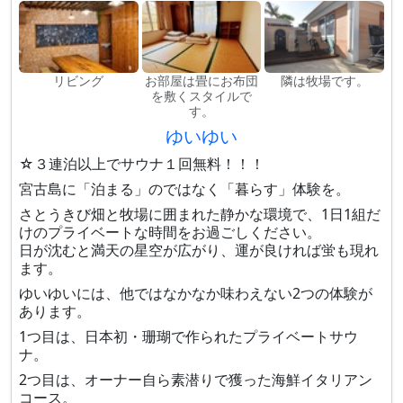
リビング
お部屋は畳にお布団
隣は牧場です。
を敷くスタイルで
す。
ゆいゆい
☆３連泊以上でサウナ１回無料！！！
宮古島に「泊まる」のではなく「暮らす」体験を。
さとうきび畑と牧場に囲まれた静かな環境で、1日1組だ
けのプライベートな時間をお過ごしください。
日が沈むと満天の星空が広がり、運が良ければ蛍も現れ
ます。
ゆいゆいには、他ではなかなか味わえない2つの体験が
あります。
1つ目は、日本初・珊瑚で作られたプライベートサウ
ナ。
2つ目は、オーナー自ら素潜りで獲った海鮮イタリアン
コース。