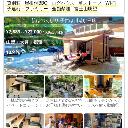
貸別荘
屋根付BBQ
ログハウス
薪ストーブ
Wi-Fi
子連れ・ファミリー
全館禁煙
富士山眺望
親はのんびり 子供は川遊び三昧
¥7,883～¥22,000
1人あたり目安
山梨・大月・都留
10名迄
一棟貸切の完全プラ
足首ほどの水かさで
土間キッチンからテ
イベートコテージ！
お子様も遊びやすい
ラスへ続く動線◎
♩