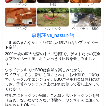
リビング
外観
ダイニング
リビング
ハンモック
ウッドデッキBBQ
森別荘 ve_nasu本館
「那須のまんなか」×「誰にも邪魔されないプライベー
ト空間」
2000㎡級の広大な森の中ので別荘で、ゲストだけの完全
なプライベート感。おもいっきり休暇を楽しみましょ
う。
ウッドデッキでのBBQは自然を楽しみながら。
ワイワイしても、誰にも気にされず、お仲間で、ご家族
で、サークルでエンジョイ。BBQご利用料金は無料の嬉
しさ。予算をワンランク上のお肉に使って召し上がって
ください。
敷地内にドッグラン完備。これほど広いドッグランを独
り占め、なかなかできない体験を。ワンちゃんに加えて
猫ちゃんもOKです。