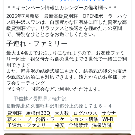
＊＊キャンペーン情報はカレンダーの備考欄へ＊＊
2025年7月新築 最新高級貸別荘 OPEN!!ポーラーハウ
ス軽井沢スワンは、自然豊かな国有林に面した贅沢な高
級貸別荘です。リラックスと快適さを極めたこの空間
で、特別なひとときをお過ごしください。
子連れ・ファミリー
最大１4名までお泊まりになれますので、お友達ファミ
リー同士・祖父母から孫の世代まで３世代で一緒にご利
用できます。
また、軽井沢の結婚式場にも近く、結婚式の後のお友達
や親戚の宿泊にも対応できます。遠方からのお客様、オ
フ会ミーティング
ゼミ合宿、同窓会などご利用いただけます。
甲信越／長野県／軽井沢
長野県北佐久郡軽井沢町追分上の原１７１６－４
貸別荘
屋根付BBQ
大人数
ログハウス
サウナ
薪ストーブ
合宿・ワーケーション・研修
Wi-Fi
子連れ・ファミリー
格安
全館禁煙
温泉近隣