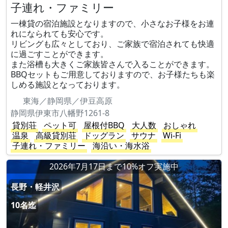
子連れ・ファミリー
一棟貸の宿泊施設となりますので、小さなお子様をお連
れになられても安心です。
リビングも広々としており、ご家族で宿泊されても快適
に過ごすことができます。
また浴槽も大きくご家族皆さんで入ることができます。
BBQセットもご用意しておりますので、お子様たちも楽
しめる施設となっております。
東海／静岡県／伊豆高原
静岡県伊東市八幡野1261-8
貸別荘
ペット可
屋根付BBQ
大人数
おしゃれ
温泉
高級貸別荘
ドッグラン
サウナ
Wi-Fi
子連れ・ファミリー
海沿い・海水浴
2026年7月17日まで10%オフ実施中
長野・軽井沢
10名迄