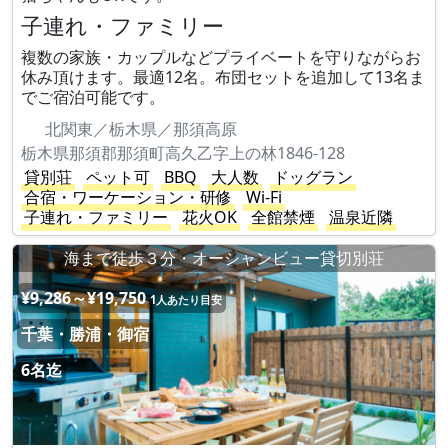
子連れ・ファミリー
複数の家族・カップルなどプライベートを守りながらお
休み頂けます。最適12名。布団セットを追加して13名ま
でご宿泊可能です。
北関東／栃木県／那須高原
栃木県那須郡那須町高久乙字上の林1846-128
貸別荘
ペット可
BBQ
大人数
ドッグラン
合宿・ワーケーション・研修
Wi-Fi
子連れ・ファミリー
花火OK
全館禁煙
温泉近隣
海まで徒歩３分・オーシャンビュー貸切別荘
¥9,286～¥19,750
1人あたり目安
千葉・勝浦・御宿
6名迄