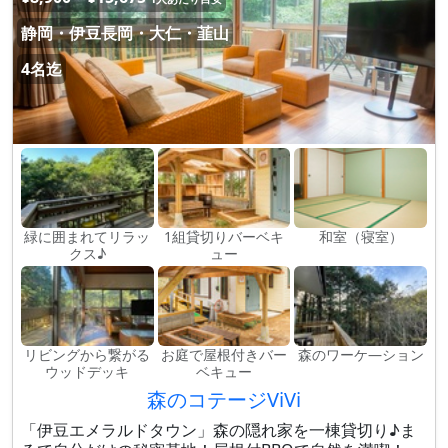
静岡・伊豆長岡・大仁・韮山
4名迄
緑に囲まれてリラッ
1組貸切りバーベキ
和室（寝室）
クス♪
ュー
リビングから繋がる
お庭で屋根付きバー
森のワーケ―ション
ウッドデッキ
ベキュー
森のコテージViVi
「伊豆エメラルドタウン」森の隠れ家を一棟貸切り♪ま