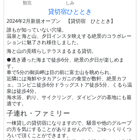
類完
しみ
貸切宿ひととき
2024年2月新規オープン 【貸切宿 ひととき】
誰もが知っていない穴場。
温泉と海と山、夕日インスタ映えする絶景のコラボレー
ションに魅了され移住しました。
海と山の見晴らしテラスまるまる貸切。
●透き通った海まで徒歩6分、絶景の夕日が楽しめま
す。
車で5分の御浜岬は目の前に富士山を眺められ、
近隣には海鮮やタカアシガニの食堂が数軒、絶景カフ
ェ。コンビニ徒歩6分ドラッグストア徒歩5分、くるら温
泉は徒歩4分。
海水浴、釣り、サイクリング、ダイビングの基地にも最
適です。
子連れ・ファミリー
一棟貸しの貸切宿になりますので、騒音や他のグループ
の方を気にすることがありませんので、ごゆっくりくつ
ろいで頂くことができます。