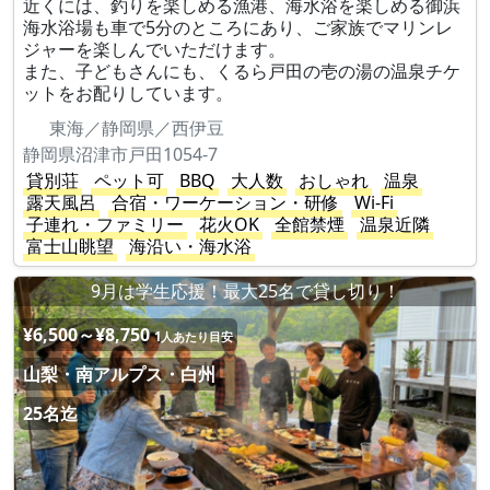
近くには、釣りを楽しめる漁港、海水浴を楽しめる御浜
海水浴場も車で5分のところにあり、ご家族でマリンレ
ジャーを楽しんでいただけます。
また、子どもさんにも、くるら戸田の壱の湯の温泉チケ
ットをお配りしています。
東海／静岡県／西伊豆
静岡県沼津市戸田1054-7
貸別荘
ペット可
BBQ
大人数
おしゃれ
温泉
露天風呂
合宿・ワーケーション・研修
Wi-Fi
子連れ・ファミリー
花火OK
全館禁煙
温泉近隣
富士山眺望
海沿い・海水浴
9月は学生応援！最大25名で貸し切り！
¥6,500～¥8,750
1人あたり目安
山梨・南アルプス・白州
25名迄