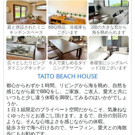
庭と併設されたミニ
BBQ用品、冷蔵庫も
2階の大きな窓から
キッチンスペース
ございます
海を眺められます
広々としたリビング
６人で楽しめるダイ
各寝室にシングルベ
ダイニングキッチン
ニングテーブル
ッド2台ございます
TAITO BEACH HOUSE
都心からわずか１時間、リビングから海を眺め、自然を
感じながら庭でBBQをし、ご家族、ご友人、愛犬と共に
いつもと少し違う休暇を満喫してみるのはいかがでしょ
うか。
１日１組限定のプライベート空間だからこそ、気兼ねな
くゆったりとお過ごし頂けます。まるで、自分の別荘の
ような。そんな心地よさを感じながらの休暇。
徒歩３分で海へ行けるので、サーフィン、愛犬との海散
歩にもお勧めです。