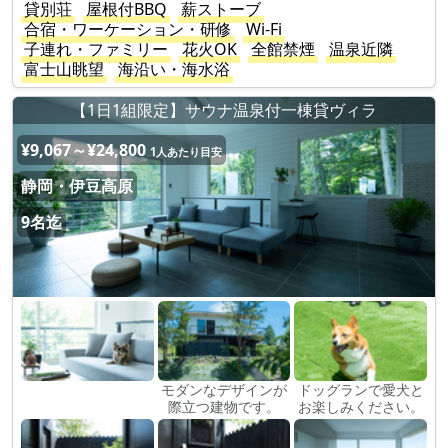
貸別荘
屋根付BBQ
薪ストーブ
合宿・ワーケーション・研修
Wi-Fi
子連れ・ファミリー
花火OK
全館禁煙
温泉近隣
富士山眺望
海沿い・海水浴
【1日1組限定】サウナ温泉付一棟貸ヴィラ
¥9,067～¥24,800
1人あたり目安
静岡・伊豆高原
9名迄
モダンなデザインが
ドッグランで愛犬と
際立つ建物です。
お楽しみください。