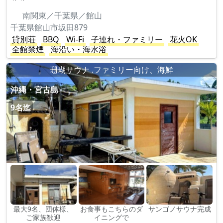
南関東／千葉県／館山
千葉県館山市坂田879
貸別荘
BBQ
Wi-Fi
子連れ・ファミリー
花火OK
全館禁煙
海沿い・海水浴
珊瑚サウナ .ファミリー向け、海鮮
沖縄・宮古島
9名迄
最大9名、団体様、
お食事もこちらのダ
サンゴノサウナ完成
ご家族歓迎
イニングで