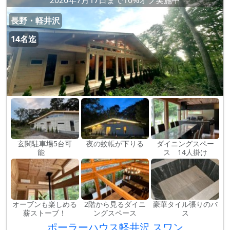
2026年7月17日まで10%オフ実施中
長野・軽井沢
14名迄
玄関駐車場5台可
夜の蚊帳が下りる
ダイニングスペー
能
ス 14人掛け
オーブンも楽しめる
2階から見るダイニ
豪華タイル張りのバ
薪ストーブ！
ングスペース
ス
ポーラーハウス軽井沢 スワン