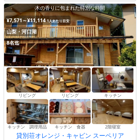
木の香りに包まれた特別な時間
¥7,571～¥11,114
1人あたり目安
山梨・河口湖
8名迄
リビング
リビング
キッチン
キッチン 調理用品
キッチン 食器
2階寝室
貸別荘オレンジ・キャビン スーペリア