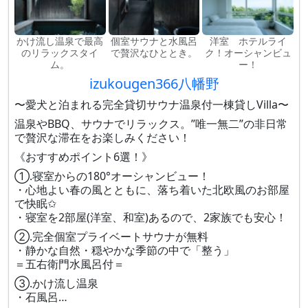
かけ流し温泉で最高
個室サウナと水風呂
洋室 ホテルライ
のリラックスタイ
で贅沢なひととき。
ク！オーシャンビュ
ム。
ー！
izukougen366八幡野
〜愛犬と泊まれる完全貸切サウナ温泉付一棟貸しVilla〜
温泉やBBQ、サウナでリラックス。”唯一無二”の非日常
で贅沢な滞在をお楽しみください！
《おすすめポイント6選！》
①.寝室からの180°オーシャンビュー！
・心地よい春の風とともに、落ち着いた北欧風のお部屋
で快眠✩
・寝室を2部屋(洋室、和室)あるので、2家族でも安心！
②.完全個室プライベートサウナが無料
・静かな自然・穏やかな季節の中で「整う」
＝五右衛門水風呂付＝
③.かけ流し温泉
・石風呂…