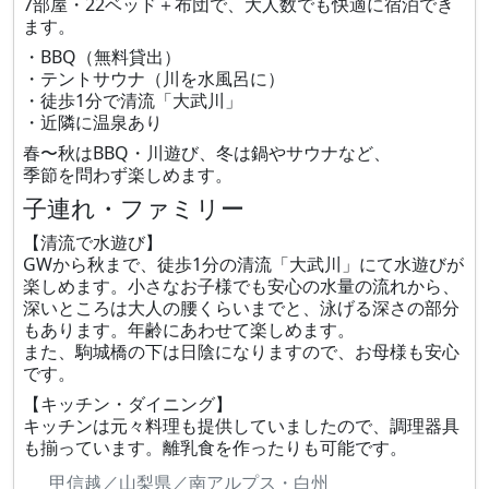
7部屋・22ベッド＋布団で、大人数でも快適に宿泊でき
ます。
・BBQ（無料貸出）
・テントサウナ（川を水風呂に）
・徒歩1分で清流「大武川」
・近隣に温泉あり
春〜秋はBBQ・川遊び、冬は鍋やサウナなど、
季節を問わず楽しめます。
子連れ・ファミリー
【清流で水遊び】
GWから秋まで、徒歩1分の清流「大武川」にて水遊びが
楽しめます。小さなお子様でも安心の水量の流れから、
深いところは大人の腰くらいまでと、泳げる深さの部分
もあります。年齢にあわせて楽しめます。
また、駒城橋の下は日陰になりますので、お母様も安心
です。
【キッチン・ダイニング】
キッチンは元々料理も提供していましたので、調理器具
も揃っています。離乳食を作ったりも可能です。
甲信越／山梨県／南アルプス・白州