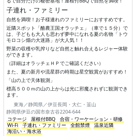
るで自分だけの秘密基地！屋根付BBQで自然を満喫！
子連れ・ファミリー
自然を満喫！お子様連れのファミリーにおすすめです。
近隣スポット「酪農王国オラッチェ」（車で１５分）で
は、子どもも大人も思わず夢中になれる夏の名物「トウ
モロコシ畑の大迷路」が大人気！！
野菜の収穫や乳搾りなど自然と触れ合えるレジャー体験
ができます。
（詳細はオラッチェＨＰでご確認ください）
また、夏の新月や流星群の時期は星空観賞がおすすめ！
「山の上で天体観測」
標高５００ｍの山の上からは光に邪魔されずに観測でき
ます。
東海／静岡県／伊豆長岡・大仁・韮山
静岡県伊豆の国市奈古谷2204-644
コテージ
屋根付BBQ
合宿・ワーケーション・研修
Wi-Fi
子連れ・ファミリー
全館禁煙
温泉近隣
海沿い・海水浴