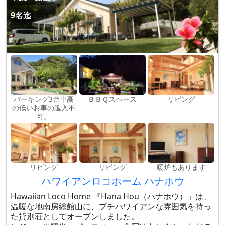
9名迄
パーキング3台車高
ＢＢＱスペース
リビング
の低いお車の進入不
可。
リビング
リビング
暖炉もあります
ハワイアンロコホーム ハナホウ
Hawaiian Loco Home 『Hana Hou（ハナホウ）」は、
温暖な地南房総館山に、プチハワイアンな雰囲気を持っ
た貸別荘としてオープンしました。