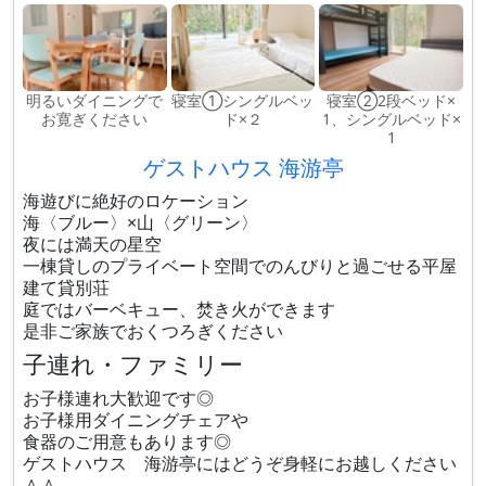
明るいダイニングで
寝室①シングルベッ
寝室②2段ベッド×
お寛ぎください
ド×２
1、シングルベッド×
1
ゲストハウス 海游亭
海遊びに絶好のロケーション
海〈ブルー〉×山〈グリーン〉
夜には満天の星空
一棟貸しのプライベート空間でのんびりと過ごせる平屋
建て貸別荘
庭ではバーベキュー、焚き火ができます
是非ご家族でおくつろぎください
子連れ・ファミリー
お子様連れ大歓迎です◎
お子様用ダイニングチェアや
食器のご用意もあります◎
ゲストハウス 海游亭にはどうぞ身軽にお越しください
＾＾