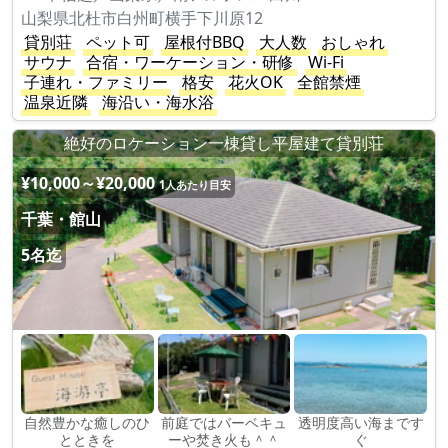
山梨県北杜市白州町横手下川原12
貸別荘
ペット可
屋根付BBQ
大人数
おしゃれ
サウナ
合宿・ワーケーション・研修
Wi-Fi
子連れ・ファミリー
格安
花火OK
全館禁煙
温泉近隣
海沿い・海水浴
絶好のロケーション一棟貸し平屋建て貸別荘
¥10,000～¥20,000
1人あたり目安
千葉・館山
5名迄
自然豊かな癒しのひ
前庭ではバーベキュ
透明度高い海まです
とときを
ーや焚き火も＾＾
ぐ