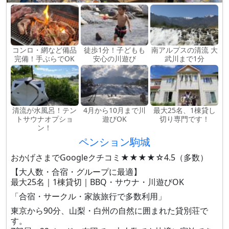
コンロ・網など備品
徒歩1分！子どもも
南アルプスの清流 大
完備！手ぶらでOK
安心の川遊び
武川まで1分
清流が水風呂！テン
4月から10月まで川
最大25名、1棟貸し
トサウナオプショ
遊びOK
切り専門です！
ン！
ペンション駒城
おかげさまでGoogleクチコミ★★★★☆4.5（多数）
【大人数・合宿・グループに最適】
最大25名｜1棟貸切｜BBQ・サウナ・川遊びOK
「合宿・サークル・家族旅行で多数利用」
東京から90分、山梨・白州の自然に囲まれた貸別荘で
す。