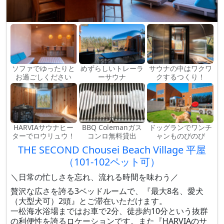
ソファでゆったりと
めずらしいトレーラ
サウナの中はワクワ
お過ごしください
ーサウナ
クするつくり！
HARVIAサウナヒー
BBQ Colemanガス
ドッグランでワンチ
ターでロウリュウ！
コンロ無料貸出
ャンものびのび
THE SECOND Chousei Beach Village 平屋
（101-102ペット可）
＼日常の忙しさを忘れ、流れる時間を味わう／
贅沢な広さを誇る3ベッドルームで、『最大8名、愛犬
（大型犬可）2頭』とご滞在いただけます。
一松海水浴場まではお車で2分、徒歩約10分という抜群
の利便性を誇るロケーションです。また『HARVIAのサ