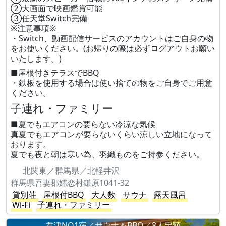
②大画面で映画鑑賞可能
③任天堂Switch完備
※注意事項※
・Switch、動画配信サービスのアカウントはご自身の物
をお使いください。(お帰りの際は必ずログアウトお願い
いたします。)
■屋根付きテラスでBBQ
・鉄板を使用する場合は使い捨ての物をご自身でご用意
ください。
子連れ・ファミリー
■夏でもエアコンの要らない冷涼な気候
真夏でもエアコンが要らないくらい涼しい立地になって
おります。
夏でも夜と朝は寒い為、羽織ものをご持参ください。
北関東／群馬県／北軽井沢
群馬県吾妻郡嬬恋村鎌原1041-32
貸別荘
屋根付BBQ
大人数
サウナ
露天風呂
Wi-Fi
子連れ・ファミリー
君津NO1宿／サウナ＆BBQ／8人定額