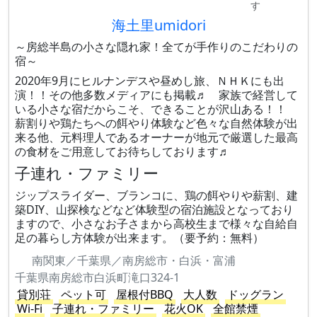
す
海土里umidori
～房総半島の小さな隠れ家！全てが手作りのこだわりの
宿～
2020年9月にヒルナンデスや昼めし旅、ＮＨＫにも出
演！！その他多数メディアにも掲載♬ 家族で経営して
いる小さな宿だからこそ、できることが沢山ある！！
薪割りや鶏たちへの餌やり体験など色々な自然体験が出
来る他、元料理人であるオーナーが地元で厳選した最高
の食材をご用意してお待ちしております♬
子連れ・ファミリー
ジップスライダー、ブランコに、鶏の餌やりや薪割、建
築DIY、山探検などなど体験型の宿泊施設となっており
ますので、小さなお子さまから高校生まで様々な自給自
足の暮らし方体験が出来ます。（要予約：無料）
南関東／千葉県／南房総市・白浜・富浦
千葉県南房総市白浜町滝口324-1
貸別荘
ペット可
屋根付BBQ
大人数
ドッグラン
Wi-Fi
子連れ・ファミリー
花火OK
全館禁煙