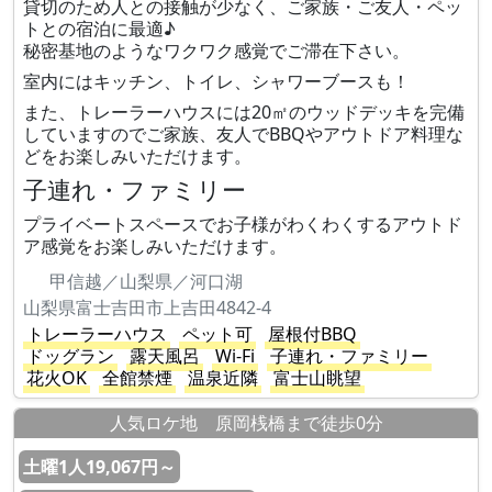
貸切のため人との接触が少なく、ご家族・ご友人・ペッ
トとの宿泊に最適♪
秘密基地のようなワクワク感覚でご滞在下さい。
室内にはキッチン、トイレ、シャワーブースも！
また、トレーラーハウスには20㎡のウッドデッキを完備
していますのでご家族、友人でBBQやアウトドア料理な
どをお楽しみいただけます。
子連れ・ファミリー
プライベートスペースでお子様がわくわくするアウトド
ア感覚をお楽しみいただけます。
甲信越／山梨県／河口湖
山梨県富士吉田市上吉田4842-4
トレーラーハウス
ペット可
屋根付BBQ
ドッグラン
露天風呂
Wi-Fi
子連れ・ファミリー
花火OK
全館禁煙
温泉近隣
富士山眺望
人気ロケ地 原岡桟橋まで徒歩0分
土曜1人19,067円～