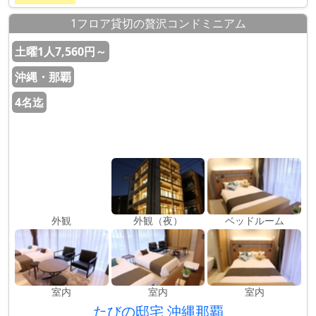
1フロア貸切の贅沢コンドミニアム
土曜1人7,560円～
沖縄・那覇
4名迄
外観
外観（夜）
ベッドルーム
室内
室内
室内
たびの邸宅 沖縄那覇