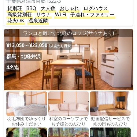
千葉県君津市向郷1522-3
貸別荘
BBQ
大人数
おしゃれ
ログハウス
高級貸別荘
サウナ
Wi-Fi
子連れ・ファミリー
花火OK
温泉近隣
ワンコと過ごす北軽のロッジ(サウナあり)
¥13,050～¥23,050
1人あたり目安
群馬・北軽井沢
4名迄
羽毛布団でゆっくり
和室のローソファで
動画配信サービスで
お休みください
お子様とのんびり
雨の日ものんびり