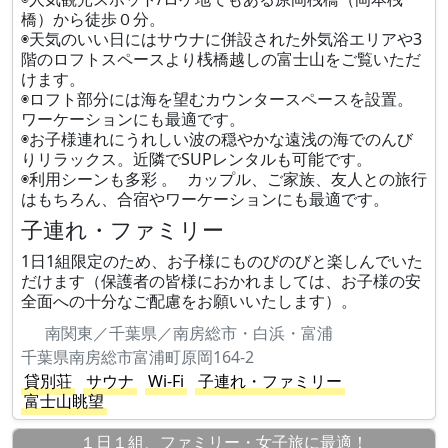
橋）から徒歩０分。
◉天気のいい日にはサウナに併設された外気浴エリアや3
階のロフトスペースより桟橋越しの富士山をご覧いただ
けます。
◉ロフト部分には海を望むカウンタースペースを設置。
ワーケーションにも最適です。
◉お子様連れにうれしい波の穏やかな遠浅の海でのんび
りリラックス。近隣でSUPレンタルも可能です。
◉利用シーンも多彩 。 カップル、ご家族、友人との旅行
はもちろん、合宿やワーケーションにも最適です。
子連れ・ファミリー
1日1組限定のため、お子様にものびのびと楽しんでいた
だけます（保護者の皆様におかれましては、お子様の安
全面への十分なご配慮をお願いいたします）。
南関東／千葉県／南房総市・白浜・富浦
千葉県南房総市富浦町原岡164-2
貸別荘
サウナ
Wi-Fi
子連れ・ファミリー
富士山眺望
１日１組、ファミリー・女子旅に最適！