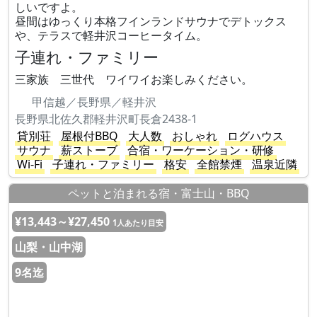
しいですよ。
昼間はゆっくり本格フインランドサウナでデトックス
や、テラスで軽井沢コーヒータイム。
子連れ・ファミリー
三家族 三世代 ワイワイお楽しみください。
甲信越／長野県／軽井沢
長野県北佐久郡軽井沢町長倉2438-1
貸別荘
屋根付BBQ
大人数
おしゃれ
ログハウス
サウナ
薪ストーブ
合宿・ワーケーション・研修
Wi-Fi
子連れ・ファミリー
格安
全館禁煙
温泉近隣
ペットと泊まれる宿・富士山・BBQ
¥13,443～¥27,450
1人あたり目安
山梨・山中湖
9名迄