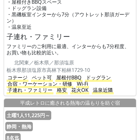
・屋根付きBBQスペース
・ドッグラン設備
・黒磯板室インターから7分（アウトレット那須ガーデ
ン）
・温泉至近
子連れ・ファミリー
ファミリーのご利用に最適、インターからも7分程度、
お買い物も比較的近い。
北関東／栃木県／那須塩原
栃木県那須塩原市高林下柏林1729-10
コテージ
ペット可
屋根付BBQ
ドッグラン
合宿・ワーケーション・研修
Wi-Fi
子連れ・ファミリー
格安
花火OK
温泉近隣
平成レトロに癒される熱海の温もりを紡ぐ宿
土曜1人11,225円～
静岡・熱海
8名迄