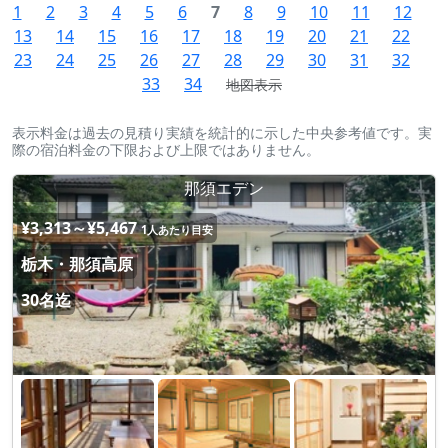
1
2
3
4
5
6
7
8
9
10
11
12
13
14
15
16
17
18
19
20
21
22
23
24
25
26
27
28
29
30
31
32
33
34
地図表示
表示料金は過去の見積り実績を統計的に示した中央参考値です。実
際の宿泊料金の下限および上限ではありません。
那須エデン
¥3,313～¥5,467
1人あたり目安
栃木・那須高原
30名迄