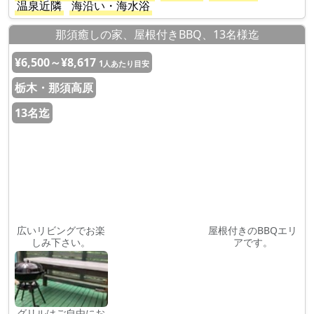
温泉近隣
海沿い・海水浴
那須癒しの家、屋根付きBBQ、13名様迄
¥6,500～¥8,617
1人あたり目安
栃木・那須高原
13名迄
広いリビングでお楽
屋根付きのBBQエリ
しみ下さい。
アです。
グリルはご自由にお