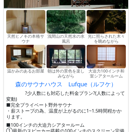
天然ヒノキの本格サ
浅間山の天然水の水
光に照らされた木々
ウナ
風呂
を眺めながら
温かみのあるお部屋
朝は外の景色を楽し
大迫力100インチ和
みながら
室シアタールーム
森のサウナハウス Lufque（ルフケ）
?少人数にも対応した料金プラン?(人数によって
変動)
■完全プライベート野外サウナ
・薪ストーブの為、温度が上がるのに1~1.5時間程かか
ります。
■100インチの大迫力シアタールーム
①最新のスピーカー搭載の100インチのスクリーン完備