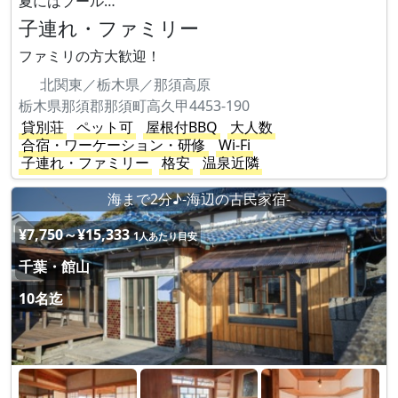
夏にはプール…
子連れ・ファミリー
ファミリの方大歓迎！
北関東／栃木県／那須高原
栃木県那須郡那須町高久甲4453-190
貸別荘
ペット可
屋根付BBQ
大人数
合宿・ワーケーション・研修
Wi-Fi
子連れ・ファミリー
格安
温泉近隣
海まで2分♪-海辺の古民家宿-
¥7,750～¥15,333
1人あたり目安
千葉・館山
10名迄