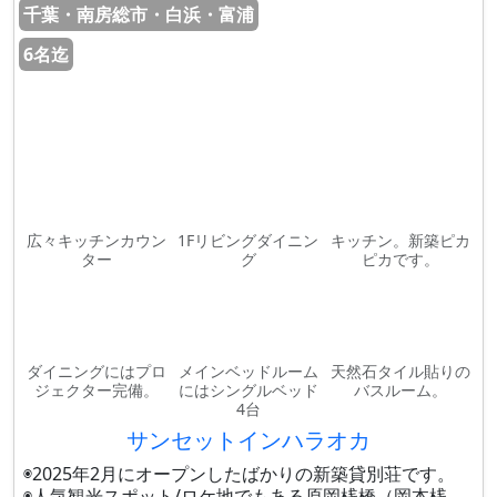
千葉・南房総市・白浜・富浦
6名迄
広々キッチンカウン
1Fリビングダイニン
キッチン。新築ピカ
ター
グ
ピカです。
ダイニングにはプロ
メインベッドルーム
天然石タイル貼りの
ジェクター完備。
にはシングルベッド
バスルーム。
4台
サンセットインハラオカ
◉2025年2月にオープンしたばかりの新築貸別荘です。
◉人気観光スポット/ロケ地でもある原岡桟橋（岡本桟