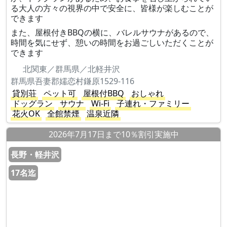
る大人の方々の視界の中で安全に、皆様が楽しむことが
できます
また、屋根付きBBQの横に、バレルサウナがあるので、
時間を気にせず、憩いの時間をお過ごしいただくことが
できます
北関東／群馬県／北軽井沢
群馬県吾妻郡嬬恋村鎌原1529-116
貸別荘
ペット可
屋根付BBQ
おしゃれ
ドッグラン
サウナ
Wi-Fi
子連れ・ファミリー
花火OK
全館禁煙
温泉近隣
2026年7月17日まで10％割引実施中
長野・軽井沢
17名迄