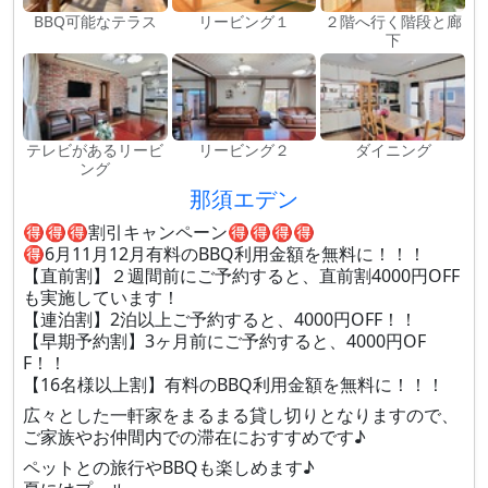
BBQ可能なテラス
リービング１
２階へ行く階段と廊
下
テレビがあるリービ
リービング２
ダイニング
ング
那須エデン
🉐🉐🉐割引キャンペーン🉐🉐🉐🉐
🉐6月11月12月有料のBBQ利用金額を無料に！！！
【直前割】２週間前にご予約すると、直前割4000円OFF
も実施しています！
【連泊割】2泊以上ご予約すると、4000円OFF！！
【早期予約割】3ヶ月前にご予約すると、4000円OF
F！！
【16名様以上割】有料のBBQ利用金額を無料に！！！
広々とした一軒家をまるまる貸し切りとなりますので、
ご家族やお仲間内での滞在におすすめです♪
ペットとの旅行やBBQも楽しめます♪