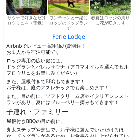
サウナで好きなだけ
ワンチャンと一緒に
春夏はロッジの周り
ロウリュを（電気）
ロッジのドッグラン
に花が咲きます
で
Ferie Lodge
Airbnbでレビュー高評価の貸別荘！
お１人から宿泊可能です
ロッジ専用の広い庭には、
ドッグランとバレルサウナ（アロマオイルを選んでセル
フロウリュをお楽しみください）
また、屋根付きでBBQもできます！
お子様は、庭のアスレチックでも楽しめます！
また、目の前に、ソフトクリーム店やイタリアンレスト
ランがあり、夏にはブルーベリー摘みもできます！
子連れ・ファミリー
屋根付きBBQの目の前に、
丸太ステップや芝生で、お子様に遊んでいただけるほ
か、ドッグランがあるため、お食事を召し上がられてい