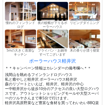
憧れのフィンランド
夜の蚊帳が下りるポ
リビングダイニング
ログ
ーラーハウス
5mの大きく清潔な
フライパン・お鍋等
木の香りが漂う寝室
キッチン
すべてございます
ポーラーハウス軽井沢
＊＊キャンペーン情報はカレンダーの備考欄へ＊＊
浅間山を眺めるフインランドログハウス
私と癒やしと軽井沢 ポーラーハウス軽井沢
森のリゾートといえば、軽井沢、軽井沢の中心
ー中軽井沢から徒歩10分のアクセスの良い大型ログハウ
スです。アウトレットショッピングモールや大型スーパ
ーのツルヤさんまで車5分で行けます。
軽井沢高原野菜など豊富な食材を買ってわいわいBBQ楽