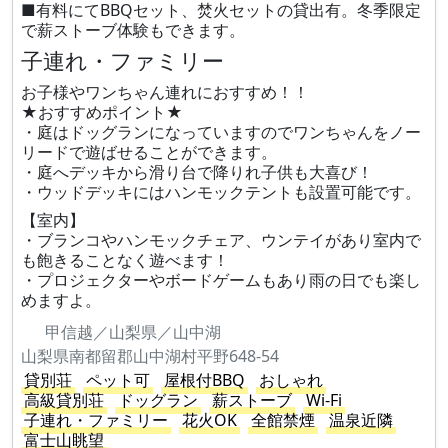
■有料にてBBQセット、焚火セットの貸出有。冬季限定
で薪ストーブ体験もできます。
子連れ・ファミリー
お子様やワンちゃん連れにおすすめ！！
★おすすめポイント★
・庭はドッグランになっていますのでワンちゃんをノー
リードで遊ばせることができます。
・庭へデッキから滑り台で降りれ子供も大喜び！
・ウッドデッキにはハンモックテントも設置可能です。
【室内】
・ブランコやハンモックチェア、ウンテイがあり室内で
も飽きることなく遊べます！
・プロジェクターやボードゲームもあり雨の日でも楽し
めますよ。
甲信越／山梨県／山中湖
山梨県南都留郡山中湖村平野648-54
貸別荘
ペット可
屋根付BBQ
おしゃれ
高級貸別荘
ドッグラン
薪ストーブ
Wi-Fi
子連れ・ファミリー
花火OK
全館禁煙
温泉近隣
富士山眺望