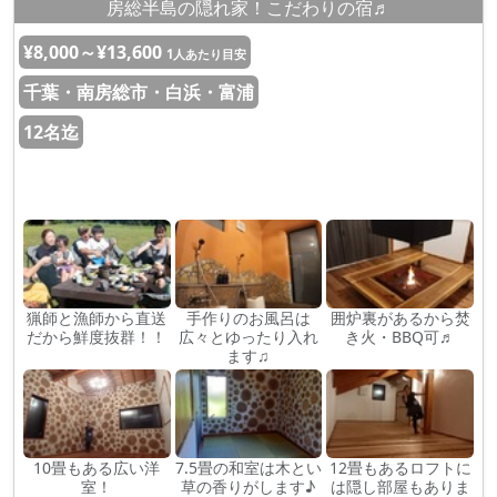
房総半島の隠れ家！こだわりの宿♬
¥8,000～¥13,600
1人あたり目安
千葉・南房総市・白浜・富浦
12名迄
猟師と漁師から直送
手作りのお風呂は
囲炉裏があるから焚
だから鮮度抜群！！
広々とゆったり入れ
き火・BBQ可♬
ます♫
10畳もある広い洋
7.5畳の和室は木とい
12畳もあるロフトに
室！
草の香りがします♪
は隠し部屋もありま