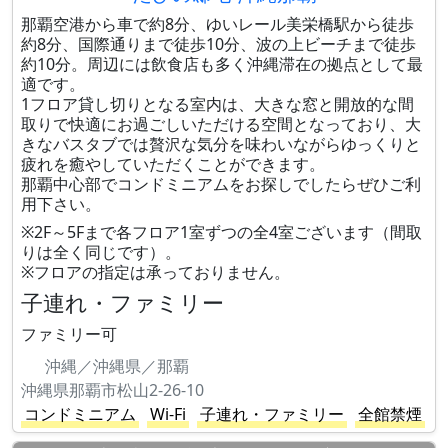
那覇空港から車で約8分、ゆいレール美栄橋駅から徒歩
約8分、国際通りまで徒歩10分、波の上ビーチまで徒歩
約10分。周辺には飲食店も多く沖縄滞在の拠点として最
適です。
1フロア貸し切りとなる室内は、大きな窓と開放的な間
取りで快適にお過ごしいただける空間となっており、大
きなバスタブでは贅沢な気分を味わいながらゆっくりと
疲れを癒やしていただくことができます。
那覇中心部でコンドミニアムをお探しでしたらぜひご利
用下さい。
※2F～5Fまで各フロア1室ずつの全4室ございます（間取
りは全く同じです）。
※フロアの指定は承っておりません。
子連れ・ファミリー
ファミリー可
沖縄／沖縄県／那覇
沖縄県那覇市松山2-26-10
コンドミニアム
Wi-Fi
子連れ・ファミリー
全館禁煙