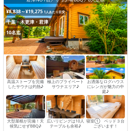
¥8,838～¥19,275
1人あたり目安
千葉・木更津・君津
10名迄
高温ストーブを完備
極上のプライベート
お洒落なログハウス
したサウナは灼熱♪
サウナエリア♪
にレンガが魅力の中
庭♪
大型屋根が完備！天
広いリビングは10人
寝室① ベッド３台
候気にせずBBQ♪
テーブルも余裕♪
ございます！