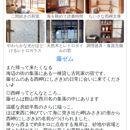
二間続きの和室
海を眺めて読書時間
ちいさな西岬文庫
やわらかな光がほど
天然木とレトロタイ
調理器具・食器完備
けるレトロガラス
ルの窓
藤ゼム
また帰って来たくなる
海辺の街の集落にある一棟貸し古民家の宿です。
藤ゼムのある西岬(にしざき)の日常に会いに来てくださ
い♪
◎西岬ってどんなところ…
藤ゼムは館山市西川名の集落の中にあります
温暖な房総半島のさらに端っこ。
ほぼ東西に伸びていて海に突き出た岬(みさき)の形から
西岬(にしざき)の名前がつけられました。
東から西まで約8キロに点在する海岸は、砂地や岩場と