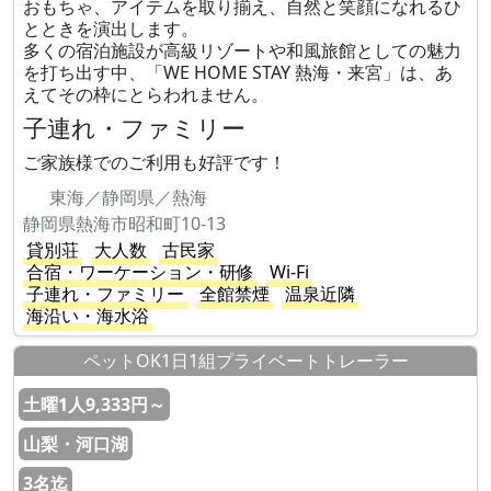
おもちゃ、アイテムを取り揃え、自然と笑顔になれるひ
とときを演出します。
多くの宿泊施設が高級リゾートや和風旅館としての魅力
を打ち出す中、「WE HOME STAY 熱海・来宮」は、あ
えてその枠にとらわれません。
子連れ・ファミリー
ご家族様でのご利用も好評です！
東海／静岡県／熱海
静岡県熱海市昭和町10-13
貸別荘
大人数
古民家
合宿・ワーケーション・研修
Wi-Fi
子連れ・ファミリー
全館禁煙
温泉近隣
海沿い・海水浴
ペットOK1日1組プライベートトレーラー
土曜1人9,333円～
山梨・河口湖
3名迄