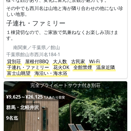
様々な顔があり、変化に富んだ景観が魅力です。
その中でも西川名は山地と海が隣り合わせの他にない珍
しい地形。
子連れ・ファミリー
１棟貸切なので、ご家族で気兼ねなくお楽しみ頂けま
す。
南関東／千葉県／館山
千葉県館山市西川名184-1
貸別荘
屋根付BBQ
大人数
古民家
Wi-Fi
子連れ・ファミリー
花火OK
全館禁煙
温泉近隣
富士山眺望
海沿い・海水浴
完全プライベートサウナ付き別荘
¥9,625～¥26,125
1人あたり目安
群馬・北軽井沢
9名迄