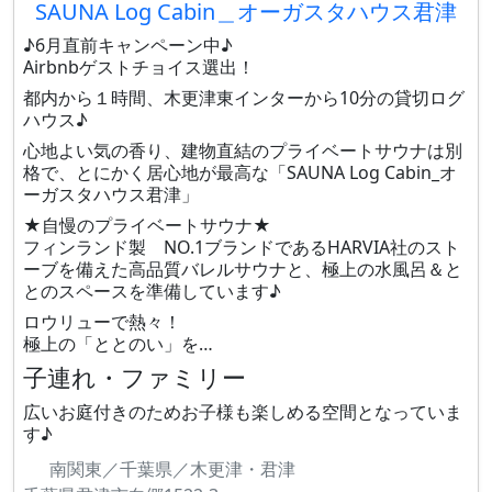
SAUNA Log Cabin＿オーガスタハウス君津
♪6月直前キャンペーン中♪
Airbnbゲストチョイス選出！
都内から１時間、木更津東インターから10分の貸切ログ
ハウス♪
心地よい気の香り、建物直結のプライベートサウナは別
格で、とにかく居心地が最高な「SAUNA Log Cabin_オ
ーガスタハウス君津」
★自慢のプライベートサウナ★
フィンランド製 NO.1ブランドであるHARVIA社のスト
ーブを備えた高品質バレルサウナと、極上の水風呂＆と
とのスペースを準備しています♪
ロウリューで熱々！
極上の「ととのい」を…
子連れ・ファミリー
広いお庭付きのためお子様も楽しめる空間となっていま
す♪
南関東／千葉県／木更津・君津