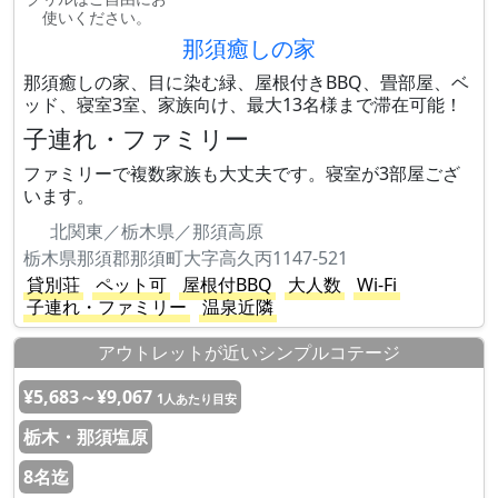
使いください。
那須癒しの家
那須癒しの家、目に染む緑、屋根付きBBQ、畳部屋、ベ
ッド、寝室3室、家族向け、最大13名様まで滞在可能！
子連れ・ファミリー
ファミリーで複数家族も大丈夫です。寝室が3部屋ござ
います。
北関東／栃木県／那須高原
栃木県那須郡那須町大字高久丙1147-521
貸別荘
ペット可
屋根付BBQ
大人数
Wi-Fi
子連れ・ファミリー
温泉近隣
アウトレットが近いシンプルコテージ
¥5,683～¥9,067
1人あたり目安
栃木・那須塩原
8名迄