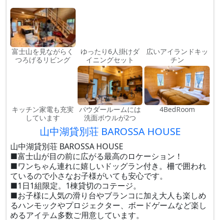
富士山を見ながらく
ゆったり6人掛けダ
広いアイランドキッ
つろげるリビング
イニングセット
チン
キッチン家電も充実
パウダールームには
4BedRoom
しています
洗面ボウルが2つ
山中湖貸別荘 BAROSSA HOUSE
山中湖貸別荘 BAROSSA HOUSE
■富士山が目の前に広がる最高のロケーション！
■ワンちゃん連れに嬉しいドッグラン付き。柵で囲われ
ているので小さなお子様がいても安心です。
■1日1組限定。1棟貸切のコテージ。
■お子様に人気の滑り台やブランコに加え大人も楽しめ
るハンモックやプロジェクター、ボードゲームなど楽し
めるアイテム多数ご用意しています。