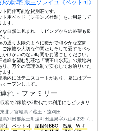
びの邸宅 蔵王ソレイユ《ペット可》
ット同伴可能な貸別荘です。
ット用ベッド（シモンズ社製）をご用意して
ります。
かな自然に包まれ、リビングからの眺望も良
です。
号の通り太陽のように暖かで和やかな空間
、ご家族や大切な仲間たちそして愛するペッ
とかけがいのない時間をお過ごしください。
王連峰を望む別荘地「蔵王山水苑」の敷地内
あり、万全の管理体制で安心してお泊りいた
けます。
理地内にはテニスコートがあり、夏にはプー
もオープンします。
子連れ・ファミリー
名収容で2家族や3世代での利用にもピッタリ
東北／宮城県／蔵王・遠刈田
宮城県刈田郡蔵王町遠刈田温泉字八山4-239（蔵王山水苑内）
別荘
ペット可
屋根付BBQ
温泉
Wi-Fi