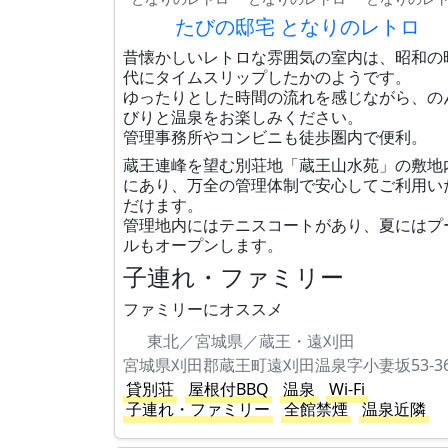
たびの邸宅 となりのレトロ
昔懐かしいレトロな雰囲気の室内は、昭和の
代にタイムスリップしたかのようです。
ゆったりとした時間の流れを感じながら、の
びりと温泉をお楽しみください。
管理事務所やコンビニも徒歩圏内で便利。
蔵王連峰を望む別荘地「蔵王山水苑」の敷地
にあり、万全の管理体制で安心してご利用い
だけます。
管理地内にはテニスコートがあり、夏にはプ
ルもオープンします。
子連れ・ファミリー
ファミリーにオススメ
東北／宮城県／蔵王・遠刈田
宮城県刈田郡蔵王町遠刈田温泉字小妻坂53-3
貸別荘
屋根付BBQ
温泉
Wi-Fi
子連れ・ファミリー
全館禁煙
温泉近隣