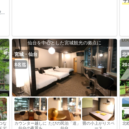
子
宮城県刈田郡蔵王町遠刈田温泉字小妻坂53-123（蔵王山水苑内）
）
仙台を中心とした宮城観光の拠点に
宮城・仙台
北
8名迄
2
つな
カウンター越しに
たびの民泊「道」
畳の小上がりスペ
北
ドデ
仙台の夜景を
仙台
ース