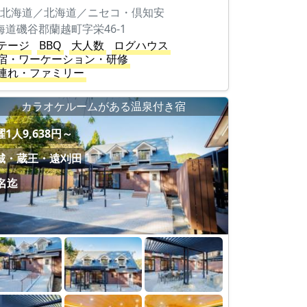
北海道／北海道／ニセコ・倶知安
海道磯谷郡蘭越町字栄46-1
テージ
BBQ
大人数
ログハウス
宿・ワーケーション・研修
連れ・ファミリー
カラオケルームがある温泉付き宿
1人9,638円～
城・蔵王・遠刈田
8名迄