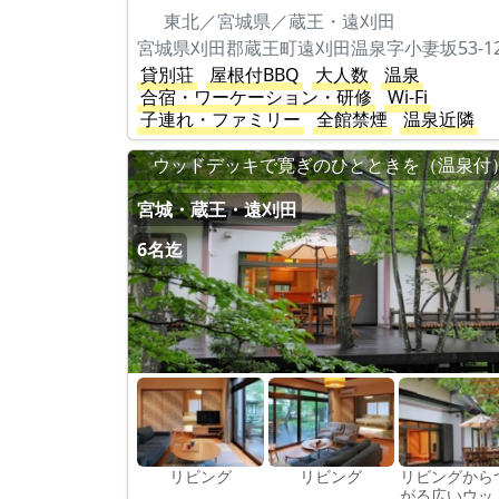
東北／宮城県／蔵王・遠刈田
貸別荘
屋根付BBQ
大人数
温泉
合宿・ワーケーション・研修
Wi-Fi
子連れ・ファミリー
全館禁煙
温泉近隣
ウッドデッキで寛ぎのひとときを（温泉付
宮城・蔵王・遠刈田
6名迄
リビング
リビング
リビングから
がる広いウッ