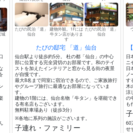
たびの民泊「道」
建物外観。1Fには
たびの民泊「道」
宮城
仙台
牛タン店がありま
仙台
す
たびの邸宅 「道」仙台
口
仙台駅より徒歩約5分。 杜の都「仙台」の中心
日
部に位置する完全貸切のお部屋です。和のテイ
ニ
な
ストを加えたインテリアと窓から見る街の夜景
日
を
が自慢です。
ノ
最大8名まで同室に宿泊できるので、ご家族旅行
す
ン
やグループ旅行に最適なお部屋になっていま
木
す。
涼
楽
建物の1階には、仙台名物「牛タン」を堪能でき
の
る有名店もございます。
も
無料駐車場あり（徒歩3分）
※各地に系列の施設がございます。
ん
6
子連れ・ファミリー
せ