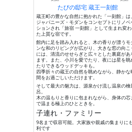
たびの邸宅 蔵王一刻館
蔵王町の豊かな自然に抱かれた「一刻館」は
ジャパニーズ・モダンをコンセプトにリノベ
ションされ「旅宿 一刻館」として生まれ変わ
た上質な宿です。
館内に足を踏み入れると、木の香りが漂うモ
ンな和のリビングが広がり、大きな窓の向こ
には、清流のせせらぎと広々とした裏庭があ
ます。また、小川を愛でたり、夜には星を眺
たりできるウッドデッキも。
四季折々の蔵王の自然を眺めながら、静かな
間をお過ごしいただけます。
そして最大の魅力は、源泉かけ流し温泉の檜
呂。
木の温もりと香りに包まれながら、身体の芯
で温まる極上のひとときを。
子連れ・ファミリー
9名まで収容可能。大家族や親戚の集まりに
利です