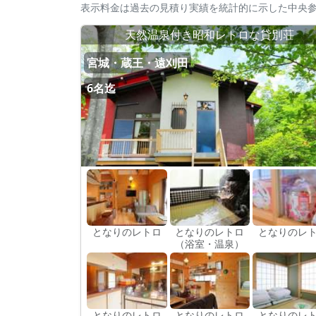
表示料金は過去の見積り実績を統計的に示した中央
天然温泉付き昭和レトロな貸別荘
宮城・蔵王・遠刈田
6名迄
となりのレトロ
となりのレトロ
となりのレ
（浴室・温泉）
となりのレトロ
となりのレトロ
となりのレ