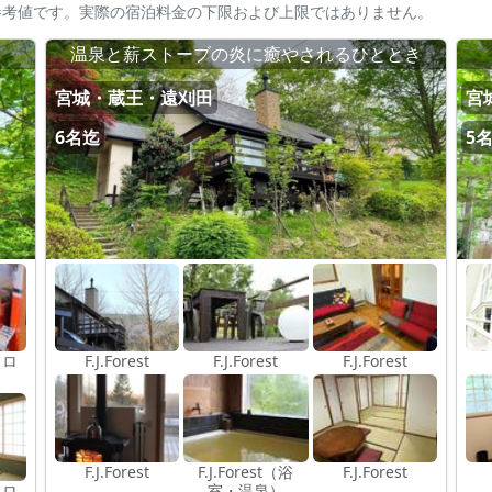
参考値です。実際の宿泊料金の下限および上限ではありません。
温泉と薪ストーブの炎に癒やされるひととき
宮城・蔵王・遠刈田
宮
6名迄
5
トロ
F.J.Forest
F.J.Forest
F.J.Forest
F.J.Forest
F.J.Forest（浴
F.J.Forest
トロ
室・温泉）