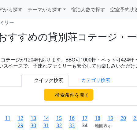
アから探す
テーマから探す
宿泊人数で探す
空室予約状
ミリー
すすめの貸別荘コテージ・一棟
ージが1204軒あります。BBQ可1000軒・ペット可424軒・
備や広いスペースで、子連れファミリーも安心してお楽しみいただけ
クイック検索
カテゴリ検索
検索条件を開く
11
12
13
14
15
16
17
18
19
20
2
29
30
31
32
33
34
地図表示