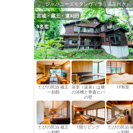
ジャパニーズモダンヴィラ（温泉付き）
宮城・蔵王・遠刈田
9名迄
たびの民泊 蔵王
浴室（温泉）は檜
1F和室
一刻館
の浴槽と青森ヒバ
の壁
たびの民泊 蔵王
1階リビング
たびの民泊 
一刻館
一刻館