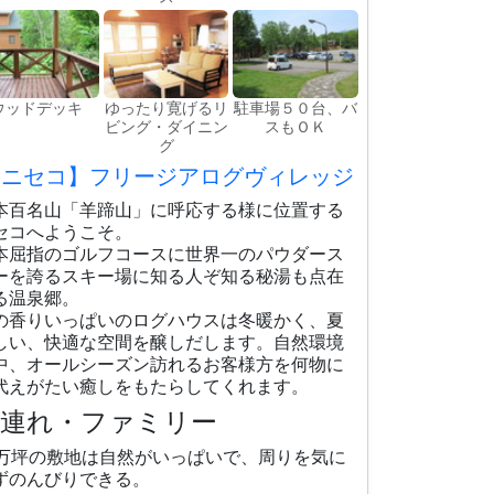
ウッドデッキ
ゆったり寛げるリ
駐車場５０台、バ
ビング・ダイニン
スもＯＫ
グ
【ニセコ】フリージアログヴィレッジ
本百名山「羊蹄山」に呼応する様に位置する
セコへようこそ。
本屈指のゴルフコースに世界一のパウダース
ーを誇るスキー場に知る人ぞ知る秘湯も点在
る温泉郷。
の香りいっぱいのログハウスは冬暖かく、夏
しい、快適な空間を醸しだします。自然環境
中、オールシーズン訪れるお客様方を何物に
代えがたい癒しをもたらしてくれます。
子連れ・ファミリー
0万坪の敷地は自然がいっぱいで、周りを気に
ずのんびりできる。