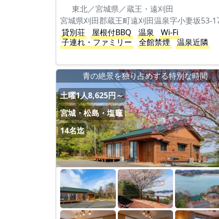
東北／宮城県／蔵王・遠刈田
貸別荘
屋根付BBQ
温泉
Wi-Fi
子連れ・ファミリー
全館禁煙
温泉近隣
青の絶景を独り占めする特別な時間
土曜1人8,625円～
宮城・松島・塩竈
14名迄