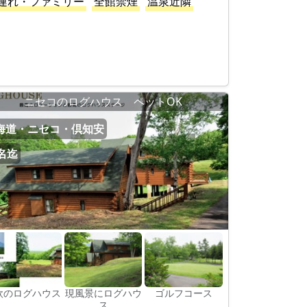
連れ・ファミリー
全館禁煙
温泉近隣
ニセコのログハウス ペットOK
海道・ニセコ・倶知安
0名迄
欧のログハウス
現風景にログハウ
ゴルフコース
ス