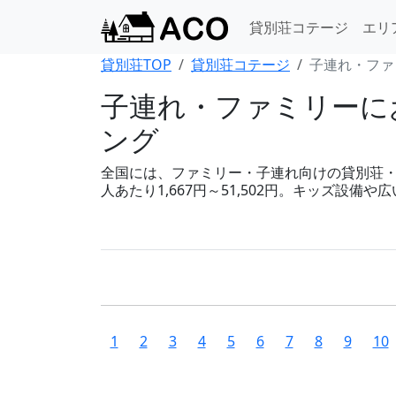
貸別荘コテージ
エリ
貸別荘TOP
貸別荘コテージ
子連れ・ファ
子連れ・ファミリーにお
ング
全国には、ファミリー・子連れ向けの貸別荘・コテ
人あたり1,667円～51,502円。キッズ設
1
2
3
4
5
6
7
8
9
10