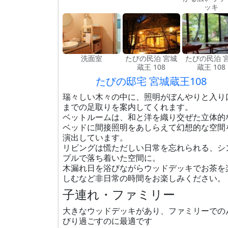
ッキ
洗面室
たびの民泊 宮城
たびの民泊 
蔵王 108
蔵王 108
たびの邸宅 宮城蔵王108
瑞々しい木々の中に、照明がぼんやりと入り
までの足取りを案内してくれます。
ベットルームは、和と洋を織り交ぜた立体的
ベッドに間接照明をあしらえて幻想的な空間
演出しています。
リビングは慌ただしい日常を忘れられる、シ
プルで落ち着いた空間に。
木漏れ日を浴びながらウッドデッキでお茶を
しむなど非日常の時間をお楽しみください。
子連れ・ファミリー
大きなウッドデッキがあり、ファミリーでの
びり過ごすのに最適です