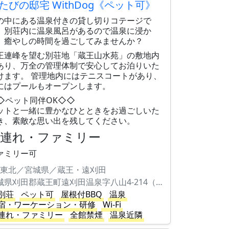
たびの邸宅 WithDog《ペット可》
の中にある温泉付きの貸し切りコテージで
。別荘内に温泉風呂があるので温泉に浸か
、癒やしの時間を過ごしてみませんか？
王連峰を望む別荘地「蔵王山水苑」の敷地内
あり、万全の管理体制で安心してお泊りいた
けます。 管理地内にはテニスコートがあり、
にはプールもオープンします。
◇ペット同伴OK◇◇
ットと一緒に豊かなひとときをお過ごしいた
き、素敵な思い出を残してください。
子連れ・ファミリー
ァミリー可
東北／宮城県／蔵王・遠刈田
宮城県刈田郡蔵王町遠刈田温泉字八山4-214（蔵王山水苑内）
別荘
ペット可
屋根付BBQ
温泉
宿・ワーケーション・研修
Wi-Fi
連れ・ファミリー
全館禁煙
温泉近隣