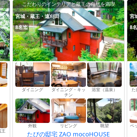
こだわりのインテリアと蔵王の自然を満喫
宮城・蔵王・遠刈田
宮
8名迄
8
ダイニング
ダイニング・キッ
浴室（温泉）
た
チン
外観
リビング
眺望
ペ
蔵王
たびの邸宅 ZAO mocoHOUSE