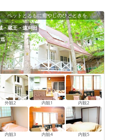
ペットとともに癒やしのひとときを
城・蔵王・遠刈田
名迄
外観2
内観1
内観2
内観3
内観4
内観5