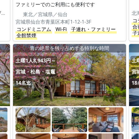
ファミリーでのご利用にも便利です
宮城県刈田郡蔵王町遠刈田温泉字小妻坂53-176（蔵王山水苑内）
北
東北／宮城県／仙台
コ
宮城県仙台市青葉区本町1-12-1-3F
合
コンドミニアム
Wi-Fi
子連れ・ファミリー
子
全館禁煙
青の絶景を独り占めする特別な時間
土曜1人8,943円～
土曜
宮城・松島・塩竈
宮
14名迄
1