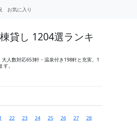
況
お気に入り
貸し 1204選ランキ
大人数対応653軒・温泉付き198軒と充実。1
ます。
1
22
23
24
25
26
27
28