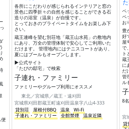
た
各所にこだわりが感じられるインテリアと窓の
ペ
景色に四季折々の自然を感じることができる石
、
ペ
造りの浴室（温泉）が自慢です。
ー
お
とっておきのプライペートタイムをお楽しみ下
っ
さい。
豊
好
蔵王連峰を望む別荘地「蔵王山水苑」の敷地内
ダ
屋
にあり、万全の管理体制で安心してご利用いた
う
で
だけます。 管理地内にはテニスコートがあり、
り
ト
夏にはプールもオープンします。
め
蔵
▶公式サイト
に
「たびの邸宅」で検索
時
だ
子連れ・ファミリー
管
ル
風
ファミリーやグループ利用にオススメ
ま
東北／宮城県／蔵王・遠刈田
8
宮城県刈田郡蔵王町遠刈田温泉字八山4-333
貸別荘
屋根付BBQ
温泉
Wi-Fi
子連れ・ファミリー
全館禁煙
温泉近隣
も便
貸