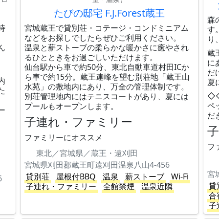
たびの邸宅 F.J.Forest蔵王
森
時
宮城蔵王で貸別荘・コテージ・コンドミニアム
す
などをお探しでしたらぜひご利用ください。
り
ん
温泉と薪ストーブの柔らかな暖かさに癒やされ
蔵
るひとときをお過ごしいただけます。
に
仙台駅から車で約50分、東北自動車道村田ICか
だ
ら車で約15分。蔵王連峰を望む別荘地「蔵王山
内
夏
水苑」の敷地内にあり、万全の管理体制です。
た
◇
別荘管理地内にはテニスコートがあり、夏には
ペ
プールもオープンします。
ー
だ
子連れ・ファミリー
ファミリーにオススメ
フ
東北／宮城県／蔵王・遠刈田
宮城県刈田郡蔵王町遠刈田温泉八山4-456
貸別荘
屋根付BBQ
温泉
薪ストーブ
Wi-Fi
6
貸
子連れ・ファミリー
全館禁煙
温泉近隣
合
子