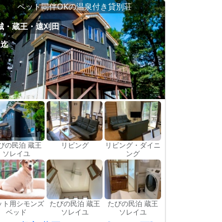
ペット同伴OKの温泉付き貸別荘
城・蔵王・遠刈田
名迄
びの民泊 蔵王
リビング
リビング・ダイニ
ソレイユ
ング
ット用シモンズ
たびの民泊 蔵王
たびの民泊 蔵王
ベッド
ソレイユ
ソレイユ