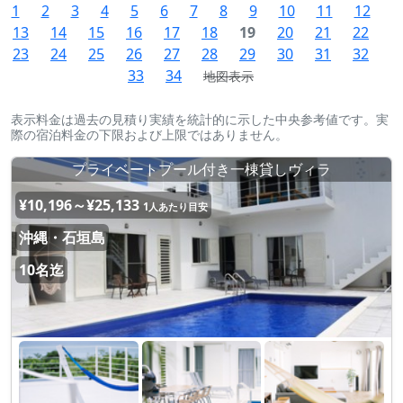
1
2
3
4
5
6
7
8
9
10
11
12
13
14
15
16
17
18
19
20
21
22
23
24
25
26
27
28
29
30
31
32
33
34
地図表示
表示料金は過去の見積り実績を統計的に示した中央参考値です。実
際の宿泊料金の下限および上限ではありません。
プライベートプール付き一棟貸しヴィラ
¥10,196～¥25,133
1人あたり目安
沖縄・石垣島
10名迄