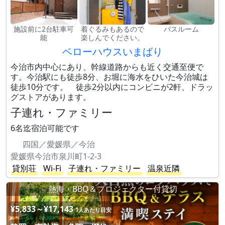
施設前に2台駐車可
着ぐるみもあるので
バスルーム
能
楽しんでください。
ベローハウスいまばり
今治市内中心にあり、幹線道路からも近く交通至便で
す。今治駅にも徒歩8分、お堀に海水をひいた今治城は
徒歩10分です。 徒歩2分以内にコンビニが2軒、ドラッ
グストアがあります。
子連れ・ファミリー
6名迄宿泊可能です
四国／愛媛県／今治
愛媛県今治市泉川町1-2-3
貸別荘
Wi-Fi
子連れ・ファミリー
温泉近隣
熱海・BBQ＆プロジェクター付貸切
¥5,833～¥17,143
1人あたり目安