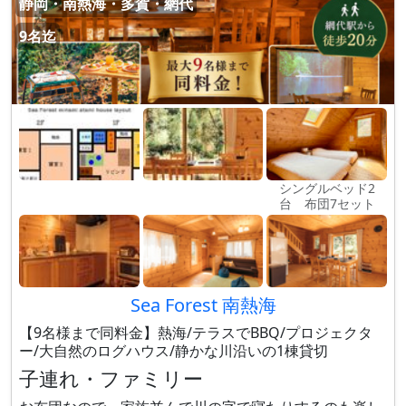
静岡・南熱海・多賀・網代
9名迄
シングルベッド2
台 布団7セット
Sea Forest 南熱海
【9名様まで同料金】熱海/テラスでBBQ/プロジェクタ
ー/大自然のログハウス/静かな川沿いの1棟貸切
子連れ・ファミリー