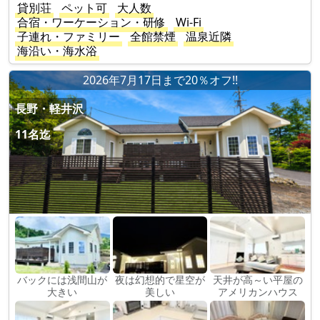
貸別荘
ペット可
大人数
合宿・ワーケーション・研修
Wi-Fi
子連れ・ファミリー
全館禁煙
温泉近隣
海沿い・海水浴
2026年7月17日まで20％オフ!!
長野・軽井沢
11名迄
バックには浅間山が
夜は幻想的で星空が
天井が高～い平屋の
大きい
美しい
アメリカンハウス