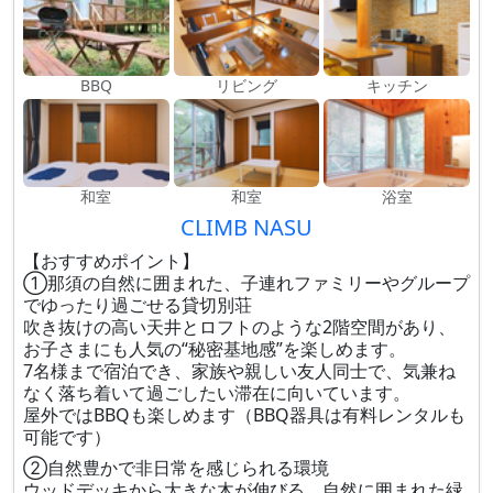
BBQ
リビング
キッチン
和室
和室
浴室
CLIMB NASU
【おすすめポイント】
①那須の自然に囲まれた、子連れファミリーやグループ
でゆったり過ごせる貸切別荘
吹き抜けの高い天井とロフトのような2階空間があり、
お子さまにも人気の“秘密基地感”を楽しめます。
7名様まで宿泊でき、家族や親しい友人同士で、気兼ね
なく落ち着いて過ごしたい滞在に向いています。
屋外ではBBQも楽しめます（BBQ器具は有料レンタルも
可能です）
②自然豊かで非日常を感じられる環境
ウッドデッキから大きな木が伸びる、自然に囲まれた緑