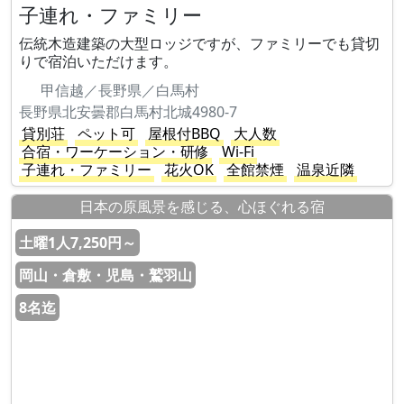
子連れ・ファミリー
伝統木造建築の大型ロッジですが、ファミリーでも貸切
りで宿泊いただけます。
甲信越／長野県／白馬村
長野県北安曇郡白馬村北城4980-7
貸別荘
ペット可
屋根付BBQ
大人数
合宿・ワーケーション・研修
Wi-Fi
子連れ・ファミリー
花火OK
全館禁煙
温泉近隣
日本の原風景を感じる、心ほぐれる宿
土曜1人7,250円～
岡山・倉敷・児島・鷲羽山
8名迄