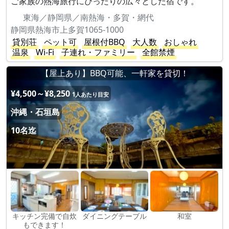
ご家族の熱海旅行にぴったりの広々とした宿です。
東海／静岡県／南熱海・多賀・網代
静岡県熱海市上多賀1065-1000
貸別荘
ペット可
屋根付BBQ
大人数
おしゃれ
温泉
Wi-Fi
子連れ・ファミリー
全館禁煙
【屋上あり】BBQ可能、一軒家を貸切！
¥4,500～¥8,250
1人あたり目安
沖縄・石垣島
10名迄
キッチン完備で自炊
ダイニングテーブル
和室
もできます！