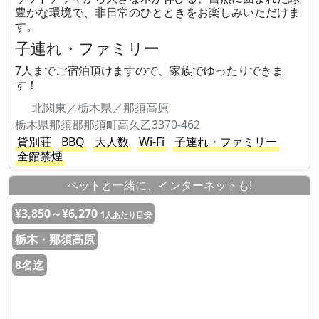
豊かな環境で、非日常のひとときをお楽しみいただけま
す。
子連れ・ファミリー
7人までご宿泊頂けますので、家族でゆったりできま
す！
北関東／栃木県／那須高原
栃木県那須郡那須町高久乙3370-462
貸別荘
BBQ
大人数
Wi-Fi
子連れ・ファミリー
全館禁煙
ペットと一緒に、インターネットも!
¥3,850～¥6,270
1人あたり目安
栃木・那須高原
8名迄