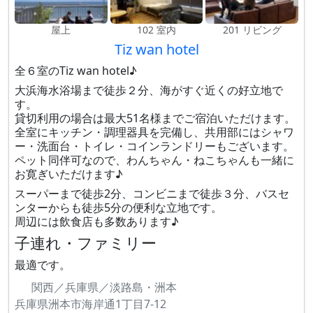
屋上
102 室内
201 リビング
Tiz wan hotel
全６室のTiz wan hotel♪
大浜海水浴場まで徒歩２分、海がすぐ近くの好立地で
す。
貸切利用の場合は最大51名様までご宿泊いただけます。
全室にキッチン・調理器具を完備し、共用部にはシャワ
ー・洗面台・トイレ・コインランドリーもございます。
ペット同伴可なので、わんちゃん・ねこちゃんも一緒に
お寛ぎいただけます♪
スーパーまで徒歩2分、コンビニまで徒歩３分、バスセ
ンターからも徒歩5分の便利な立地です。
周辺には飲食店も多数あります♪
子連れ・ファミリー
最適です。
関西／兵庫県／淡路島・洲本
兵庫県洲本市海岸通1丁目7-12