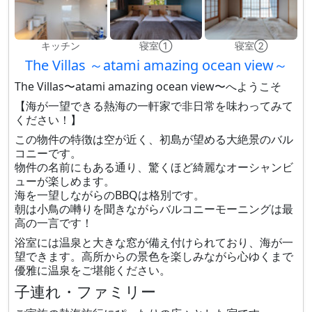
キッチン
寝室①
寝室②
The Villas ～atami amazing ocean view～
The Villas〜atami amazing ocean view〜へようこそ
【海が一望できる熱海の一軒家で非日常を味わってみて
ください！】
この物件の特徴は空が近く、初島が望める大絶景のバル
コニーです。
物件の名前にもある通り、驚くほど綺麗なオーシャンビ
ューが楽しめます。
海を一望しながらのBBQは格別です。
朝は小鳥の囀りを聞きながらバルコニーモーニングは最
高の一言です！
浴室には温泉と大きな窓が備え付けられており、海が一
望できます。高所からの景色を楽しみながら心ゆくまで
優雅に温泉をご堪能ください。
子連れ・ファミリー