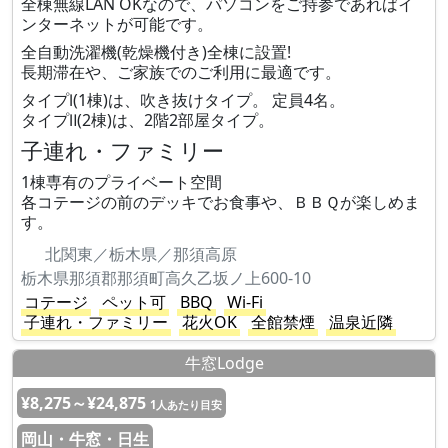
全棟無線LAN OKなので、パソコンをご持参であればイ
ンターネットが可能です。
全自動洗濯機(乾燥機付き)全棟に設置!
長期滞在や、ご家族でのご利用に最適です。
タイプⅠ(1棟)は、吹き抜けタイプ。 定員4名。
タイプⅡ(2棟)は、2階2部屋タイプ。
子連れ・ファミリー
1棟専有のプライベート空間
各コテージの前のデッキでお食事や、ＢＢＱが楽しめま
す。
北関東／栃木県／那須高原
栃木県那須郡那須町高久乙坂ノ上600-10
コテージ
ペット可
BBQ
Wi-Fi
子連れ・ファミリー
花火OK
全館禁煙
温泉近隣
牛窓Lodge
¥8,275～¥24,875
1人あたり目安
岡山・牛窓・日生