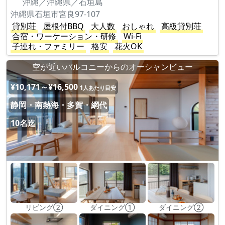
沖縄／沖縄県／石垣島
沖縄県石垣市宮良97-107
貸別荘
屋根付BBQ
大人数
おしゃれ
高級貸別荘
合宿・ワーケーション・研修
Wi-Fi
子連れ・ファミリー
格安
花火OK
空が近いバルコニーからのオーシャンビュー
¥10,171～¥16,500
1人あたり目安
静岡・南熱海・多賀・網代
10名迄
リビング②
ダイニング①
ダイニング②