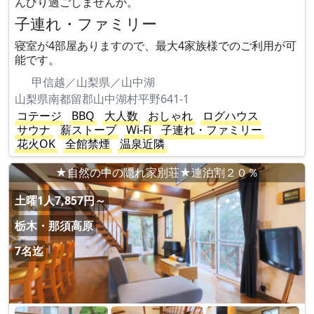
んびり過ごしませんか。
子連れ・ファミリー
寝室が4部屋ありますので、最大4家族様でのご利用が可
能です。
甲信越／山梨県／山中湖
山梨県南都留郡山中湖村平野641-1
コテージ
BBQ
大人数
おしゃれ
ログハウス
サウナ
薪ストーブ
Wi-Fi
子連れ・ファミリー
花火OK
全館禁煙
温泉近隣
★自然の中の隠れ家別荘★連泊割２０％
土曜1人7,857円～
栃木・那須高原
7名迄