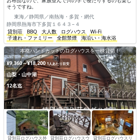
お布団なので、家族並んで川の字で寝たりするのも楽し
そうですね。
東海／静岡県／南熱海・多賀・網代
静岡県熱海市下多賀１６４３−４
貸別荘
BBQ
大人数
ログハウス
Wi-Fi
子連れ・ファミリー
全館禁煙
海沿い・海水浴
本格ハンドカットのログハウスを一棟貸切！
¥9,360～¥18,200
1人あたり目安
山梨・山中湖
12名迄
貸別荘ログハウス外
貸別荘ログハウスウ
貸別荘ログハウスリ