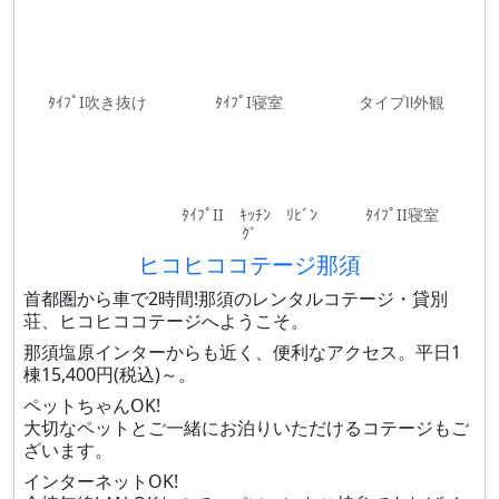
ﾀｲﾌﾟI吹き抜け
ﾀｲﾌﾟI寝室
タイプⅡ外観
ﾀｲﾌﾟII ｷｯﾁﾝ ﾘﾋﾞﾝ
ﾀｲﾌﾟII寝室
ｸﾞ
ヒコヒココテージ那須
首都圏から車で2時間!那須のレンタルコテージ・貸別
荘、ヒコヒココテージへようこそ。
那須塩原インターからも近く、便利なアクセス。平日1
棟15,400円(税込)～。
ペットちゃんOK!
大切なペットとご一緒にお泊りいただけるコテージもご
ざいます。
インターネットOK!