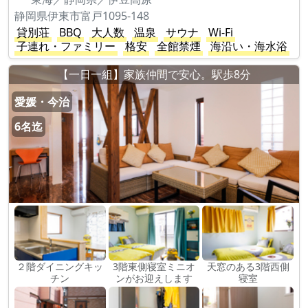
静岡県伊東市富戸1095-148
貸別荘
BBQ
大人数
温泉
サウナ
Wi-Fi
子連れ・ファミリー
格安
全館禁煙
海沿い・海水浴
【一日一組】家族仲間で安心。駅歩8分
愛媛・今治
6名迄
２階ダイニングキッ
3階東側寝室ミニオ
天窓のある3階西側
チン
ンがお迎えします
寝室