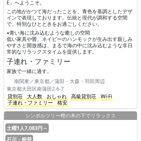
E」へようこそ。
この地がかつて海だったことを、青色を基調としたデザ
インで表現しております。伝統と現代が調和する空間
で、特別なひとときをお過ごしください。
▪️青い海に沈み込むような癒しの空間
低い家具や畳、ネイビーのハンモックが生み出す親しみ
やすさと開放感は、まるで海の中に沈み込むような非日
常的なリラックスタイムを提供します。
子連れ・ファミリー
家族で一緒に過す。
南関東／東京都／蒲田・大森・羽田周辺
東京都大田区南蒲田2-6-7
貸別荘
大人数
おしゃれ
高級貸別荘
Wi-Fi
子連れ・ファミリー
格安
シンボルツリー樫の木の下でリラックス
土曜1人7,083円～
石川・能登