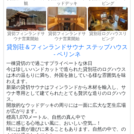
観
ッドデッキ
ビング
貸切フィンランドサ
貸切フィンランドサ
貸別荘ログハウスリ
ウナ営業開始
ウナ営業開始
ビング
貸別荘＆フィンランドサウナ ステップハウス
- ペリンネ
一棟貸切ので過ごすプライベートな休日
今は珍しいハンドカットで造られた貸別荘のログハウス
は木の温もりに満ち、外国を旅している様な雰囲気を味
わえます。
新築の貸切サウナはフィンランドから木材を輸入し、サ
ウナ専用として建てられたとても贅沢な造りのログハウ
ス。
開放的なウッドデッキの周りには一面に広大な芝生広場
が広がります。
標高1,070メートル、自然の真ん中で
頬に感じる心地よい風に、おいしい空気…！
時には鹿が遊びに来ることもあります。自然の中で、の