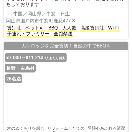
ちしております
中国／岡山県／牛窓・日生
岡山県瀬戸内市牛窓町鹿忍477-8
貸別荘
ペット可
BBQ
大人数
高級貸別荘
Wi-Fi
子連れ・ファミリー
全館禁煙
大型ロッジを完全貸切！自然の中でBBQを
¥7,000～¥11,214
1人あたり目安
長野・白馬村
26名迄
木のぬくもりを感じ
リフォームしたての
冒険心あふれる清潔