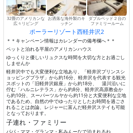
32畳のアメリカンな
お洒落な海外製のキ
ダブルベッド２台の
広々リビング
ッチン
ファミリールーム
ポーラーリゾート西軽井沢2
＊＊キャンペーン情報はカレンダーの備考欄へ＊＊
ペットと泊れる平屋のアメリカンハウス
ゆっくりと優しいリュクスな時間を大切な方とお過ごし
しませんか
軽井沢中でも大変便利な立地あり、「軽井沢プリンスシ
ョッピングプラザ」から約16分、軽井沢を代表する観光
スポットの「旧軽井沢銀座」から約18分、 湯川沿いに
佇む「ハルニレテラス」から約8分、軽井沢高原教会か
ら約10分、スーパーツルヤから約11分と大変便利な立地
であるため、自然の中でゆったりとしたお時間を過ごさ
れることは勿論、レジャーに富んだ軽井沢ステイも可能
となっております。
子連れ・ファミリー
パパ・ママ・グランマ・私みんーなで泊まれるね