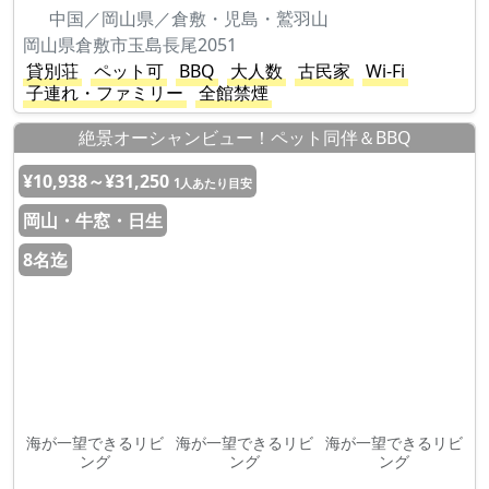
中国／岡山県／倉敷・児島・鷲羽山
岡山県倉敷市玉島長尾2051
貸別荘
ペット可
BBQ
大人数
古民家
Wi-Fi
子連れ・ファミリー
全館禁煙
絶景オーシャンビュー！ペット同伴＆BBQ
¥10,938～¥31,250
1人あたり目安
岡山・牛窓・日生
8名迄
海が一望できるリビ
海が一望できるリビ
海が一望できるリビ
ング
ング
ング