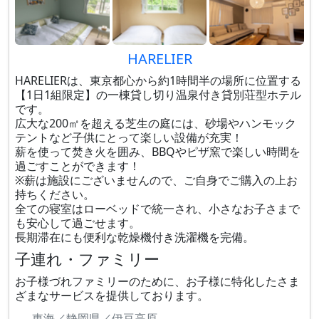
HARELIER
HARELIERは、東京都心から約1時間半の場所に位置する
【1日1組限定】の一棟貸し切り温泉付き貸別荘型ホテル
です。
広大な200㎡を超える芝生の庭には、砂場やハンモック
テントなど子供にとって楽しい設備が充実！
薪を使って焚き火を囲み、BBQやピザ窯で楽しい時間を
過ごすことができます！
※薪は施設にございませんので、ご自身でご購入の上お
持ちください。
全ての寝室はローベッドで統一され、小さなお子さまで
も安心して過ごせます。
長期滞在にも便利な乾燥機付き洗濯機を完備。
子連れ・ファミリー
お子様づれファミリーのために、お子様に特化したさま
ざまなサービスを提供しております。
東海／静岡県／伊豆高原