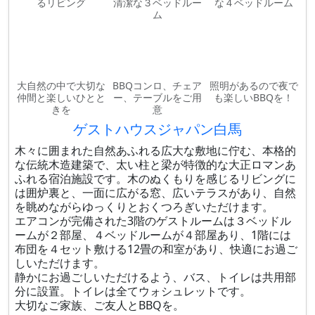
るリビング
清潔な３ベッドルー
な４ベッドルーム
ム
大自然の中で大切な
BBQコンロ、チェア
照明があるので夜で
仲間と楽しいひとと
ー、テーブルをご用
も楽しいBBQを！
きを
意
ゲストハウスジャパン白馬
木々に囲まれた自然あふれる広大な敷地に佇む、本格的
な伝統木造建築で、太い柱と梁が特徴的な大正ロマンあ
ふれる宿泊施設です。木のぬくもりを感じるリビングに
は囲炉裏と、一面に広がる窓、広いテラスがあり、自然
を眺めながらゆっくりとおくつろぎいただけます。
エアコンが完備された3階のゲストルームは３ベッドル
ームが２部屋、４ベッドルームが４部屋あり、1階には
布団を４セット敷ける12畳の和室があり、快適にお過ご
しいただけます。
静かにお過ごしいただけるよう、バス、トイレは共用部
分に設置。トイレは全てウォシュレットです。
大切なご家族、ご友人とBBQを。