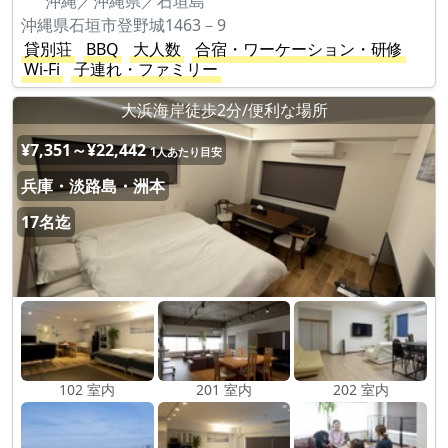
沖縄／沖縄県／石垣島
沖縄県石垣市登野城1463－9
貸別荘
BBQ
大人数
合宿・ワーケーション・研修
Wi-Fi
子連れ・ファミリー
大浜海岸徒歩2分/便利な場所
¥7,351～¥22,442
1人あたり目安
兵庫・淡路島・洲本
17名迄
102 室内
201 室内
202 室内