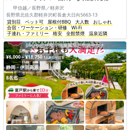
甲信越／長野県／軽井沢
長野県北佐久郡軽井沢町長倉大日向5663-13
貸別荘
ペット可
屋根付BBQ
大人数
おしゃれ
合宿・ワーケーション・研修
Wi-Fi
子連れ・ファミリー
格安
全館禁煙
温泉近隣
BBQやピザ窯、温泉風呂と低温サウナ
¥6,000～¥18,750
1人あたり目安
静岡・伊豆高原
8名迄