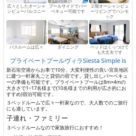
広々としたオーシャ
プールサイドでバー
２階オーシャンビュ
ンビューバルコニー
ベキュー可能です
ーリビングでハンモ
ック
バスルームは広々
ダイニング
ベッドはくっつけて
も大丈夫です
プライベートプールヴィラSiesta Simple is
新石垣空港からお車で10分、大変利便性の良い宮良地区
に建つ一軒家丸ごと貸切の宿です。貸し出しバーベキュ
ーの準備も可能です。プライベートプールは8m×4mの
大きさで1~17名様まで(10名様までの利用が広さ的にお
すすめ)宿泊可能です。
３ベッドルームで広々一軒家なので、大人数でのご旅行
にも適しています。
子連れ・ファミリー
３ベッドルームなので家族旅行におすすめ！