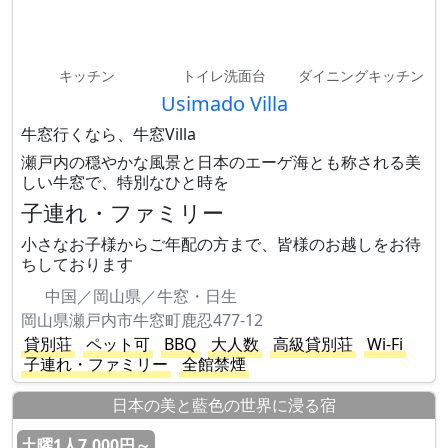
キッチン
トイレ洗面台
ダイニングキッチン
Usimado Villa
牛窓行くなら、牛窓Villa
瀬戸内の穏やかな風景と日本のエーゲ海とも称される美
しい牛窓で、特別なひと時を
子連れ・ファミリー
小さなお子様からご年配の方まで、皆様のお越しをお待
ちしております
中国／岡山県／牛窓・日生
岡山県瀬戸内市牛窓町鹿忍477-12
貸別荘
ペット可
BBQ
大人数
高級貸別荘
Wi-Fi
子連れ・ファミリー
全館禁煙
日本の美と藍色の世界に浸る宿
土曜1人7,000円～