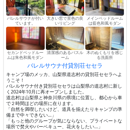
バレルサウナが付い
大きい窓で景色の良
メインベッドルーム
ています。
いリビング
は藍色和風モダン
セカンドベッドルー
清潔感のあるバスル
木のぬくもりを感じ
ムは朱色和風モダン
ーム
る洗面所
バレルサウナ付貸別荘セセラ
キャンプ場のメッカ、山梨県道志村の貸別荘セセラへよ
うこそ！
バレルサウナ付き貸別荘セセラは山梨県の道志村に新し
く2024年10月に再オープンしました。
道志村は山梨県と神奈川県の県境に位置し、都心から車
で２時間ほどの場所に在ります。
「自然を満喫したいけど、道具を揃えたりキャンプの準
備まで中々できない…」
「もっと他のグループが気にならない、プライベートな
場所で焚火やバーベキュー、花火をしたい…」