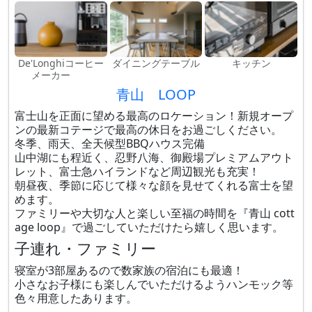
De'Longhiコーヒー
ダイニングテーブル
キッチン
メーカー
青山 LOOP
富士山を正面に望める最高のロケーション！新規オープ
ンの最新コテージで最高の休日をお過ごしください。
冬季、雨天、全天候型BBQハウス完備
山中湖にも程近く、忍野八海、御殿場プレミアムアウト
レット、富士急ハイランドなど周辺観光も充実！
朝昼夜、季節に応じて様々な顔を見せてくれる富士を望
めます。
ファミリーや大切な人と楽しい至福の時間を『青山 cott
age loop』で過ごしていただけたら嬉しく思います。
子連れ・ファミリー
寝室が3部屋あるので数家族の宿泊にも最適！
小さなお子様にも楽しんでいただけるようハンモック等
色々用意したあります。