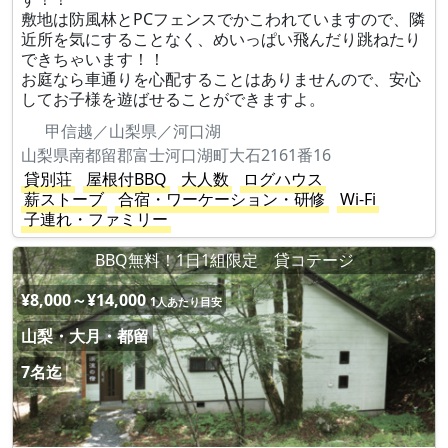
敷地は防風林とPCフェンスでかこわれていますので、隣
近所を気にすることなく、めいっぱい飛んだり跳ねたり
できちゃいます！！
お庭なら車通りを心配することはありませんので、安心
してお子様を遊ばせることができますよ。
甲信越／山梨県／河口湖
山梨県南都留郡富士河口湖町大石2161番16
貸別荘
屋根付BBQ
大人数
ログハウス
薪ストーブ
合宿・ワーケーション・研修
Wi-Fi
子連れ・ファミリー
BBQ無料！1日1組限定 貸コテージ
¥8,000～¥14,000
1人あたり目安
山梨・大月・都留
7名迄