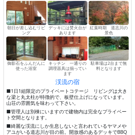
朝日が差し込むリビ
デッキには焚火台が
紅葉時期 道志川の
ング
あります
景色
御影石をふんだんに
キッチン 一通りの
駐車場は2台まで無
使った浴室
調理器具は揃ってい
料となります
ます
渓流の宿
■1日1組限定のプライベートコテージ リビングは大き
な梁と丸太柱が特徴的で、板壁仕上げになっています。
山荘の雰囲気を味わって下さい。
■管理人は別棟にいますので建物内は完全なプライベー
ト空間となります。
■綺麗な渓流にしか生息しないと言われているヤマメや
アユがいる道志川が目の前。開放感のあるデッキでBBQ