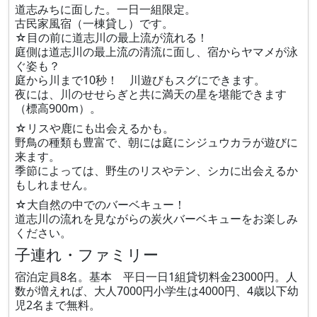
道志みちに面した。一日一組限定。
古民家風宿（一棟貸し）です。
☆目の前に道志川の最上流が流れる！
庭側は道志川の最上流の清流に面し、宿からヤマメが泳
ぐ姿も？
庭から川まで10秒！ 川遊びもスグにできます。
夜には、川のせせらぎと共に満天の星を堪能できます
（標高900m）。
☆リスや鹿にも出会えるかも。
野鳥の種類も豊富で、朝には庭にシジュウカラが遊びに
来ます。
季節によっては、野生のリスやテン、シカに出会えるか
もしれません。
☆大自然の中でのバーベキュー！
道志川の流れを見ながらの炭火バーベキューをお楽しみ
ください。
子連れ・ファミリー
宿泊定員8名。基本 平日一日1組貸切料金23000円。人
数が増えれば、大人7000円小学生は4000円、4歳以下幼
児2名まで無料。