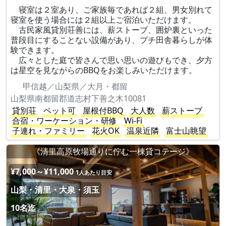
寝室は２室あり、ご家族毎であれば２組、男女別れて
寝室を使う場合には２組以上ご宿泊いただけます。
古民家風貸別荘善には、薪ストーブ、囲炉裏といった
普段目にすることない設備があり、プチ田舎暮らしが体
験できます。
広々とした庭で皆さんで思い思いの遊びもでき、夕方
は星空を見ながらのBBQをお楽しみいただけます。
甲信越／山梨県／大月・都留
山梨県南都留郡道志村下善之木10081
貸別荘
ペット可
屋根付BBQ
大人数
薪ストーブ
合宿・ワーケーション・研修
Wi-Fi
子連れ・ファミリー
花火OK
温泉近隣
富士山眺望
《清里高原牧場通りに佇む一棟貸コテージ》
¥7,000～¥11,000
1人あたり目安
山梨・清里・大泉・須玉
10名迄