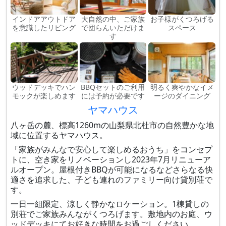
インドアアウトドア
大自然の中、ご家族
お子様がくつろげる
を意識したリビング
で団らんいただけま
スペース
す
ウッドデッキでハン
BBQセットのご利用
明るく爽やかなイメ
モックが楽しめます
には予約が必要です
ージのダイニング
ヤマハウス
八ヶ岳の麓、標高1260mの山梨県北杜市の自然豊かな地
域に位置するヤマハウス。
「家族がみんなで安心して楽しめるおうち」をコンセプ
トに、空き家をリノベーションし2023年7月リニューア
ルオープン。屋根付きBBQが可能になるなどさらなる快
適さを追求した、子ども連れのファミリー向け貸別荘で
す。
一日一組限定、涼しく静かなロケーション。1棟貸しの
別荘でご家族みんながくつろげます。敷地内のお庭、ウ
ッドデッキにてお好きな時間をお過ごしください。