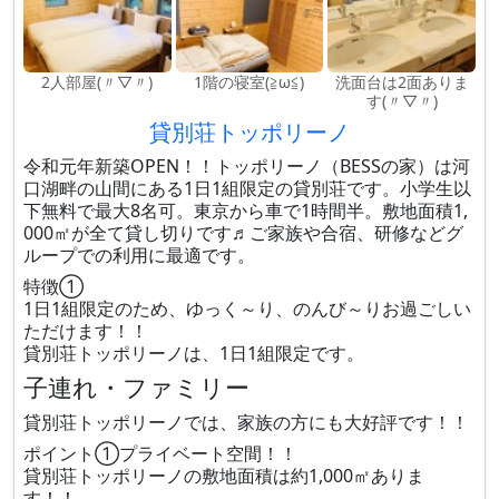
2人部屋(〃▽〃)
1階の寝室(≧ω≦)
洗面台は2面ありま
す(〃▽〃)
貸別荘トッポリーノ
令和元年新築OPEN！！トッポリーノ（BESSの家）は河
口湖畔の山間にある1日1組限定の貸別荘です。小学生以
下無料で最大8名可。東京から車で1時間半。敷地面積1,
000㎡が全て貸し切りです♬ご家族や合宿、研修などグ
ループでの利用に最適です。
特徴①
1日1組限定のため、ゆっく～り、のんび～りお過ごしい
ただけます！！
貸別荘トッポリーノは、1日1組限定です。
子連れ・ファミリー
貸別荘トッポリーノでは、家族の方にも大好評です！！
ポイント①プライベート空間！！
貸別荘トッポリーノの敷地面積は約1,000㎡ありま
す！！