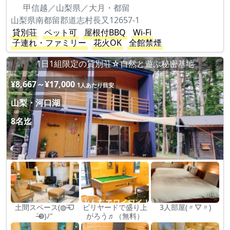
甲信越／山梨県／大月・都留
山梨県南都留郡道志村長又12657-1
貸別荘
ペット可
屋根付BBQ
Wi-Fi
子連れ・ファミリー
花火OK
全館禁煙
1日1組限定の貸別荘☆自然と遊ぶ秘密基地
¥8,667～¥17,000
1人あたり目安
山梨・河口湖
8名迄
土間スペース(◍˃̶ᗜ
ビリヤードで盛り上
3人部屋(〃▽〃)
˂̶◍)ﾉ"
がろう♬（無料）