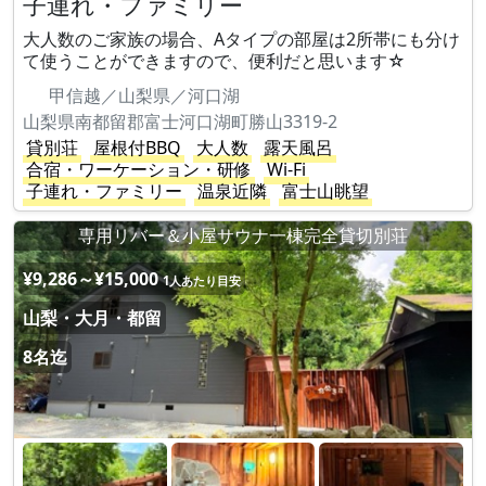
子連れ・ファミリー
大人数のご家族の場合、Aタイプの部屋は2所帯にも分け
て使うことができますので、便利だと思います☆
甲信越／山梨県／河口湖
山梨県南都留郡富士河口湖町勝山3319-2
貸別荘
屋根付BBQ
大人数
露天風呂
合宿・ワーケーション・研修
Wi-Fi
子連れ・ファミリー
温泉近隣
富士山眺望
専用リバー＆小屋サウナ一棟完全貸切別荘
¥9,286～¥15,000
1人あたり目安
山梨・大月・都留
8名迄