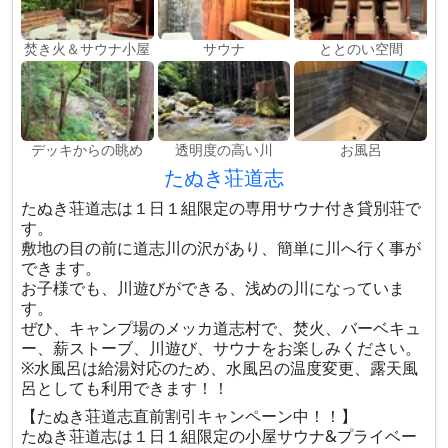
焚き火＆サウナ小屋
サウナ
ととのい空間
デッキからの眺め
透明度の高い川
お風呂
たぬき荘道志
たぬき荘道志は１日１組限定の専用サウナ付き貸別荘で
す。
敷地の目の前に道志川の沢があり、簡単に川へ行く事が
できます。
お子様でも、川遊びができる、浅めの川になっていま
す。
ぜひ、キャンプ場のメッカ道志村で、焚火、バーベキュ
ー、薪ストーブ、川遊び、サウナをお楽しみください。
※水風呂は給湯対応のため、水風呂の温度変更​、露天風
呂としても利用できます！！
【たぬき荘道志直前割引キャンペーン中！！】
たぬき荘道志は１日１組限定の小屋サウナ&プライベー