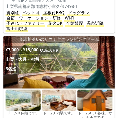
甲信越／山梨県／大月・都留
山梨県南都留郡道志村小室久保7498-1
貸別荘
ペット可
屋根付BBQ
ドッグラン
合宿・ワーケーション・研修
Wi-Fi
子連れ・ファミリー
花火OK
全館禁煙
温泉近隣
富士山眺望
道志川沿いのサウナ付グランピングドーム
¥7,000～¥15,000
1人あたり目安
山梨・大月・都留
6名迄
ドームB 内装です。
ドームC内装です。
ドームA，B各棟、サ
ウナ小屋です。