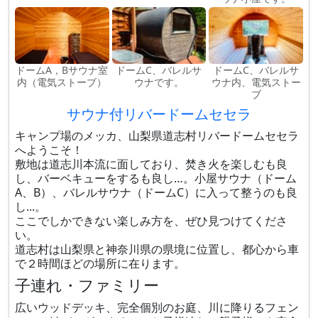
ドームA，Bサウナ室
ドームC、バレルサ
ドームC、バレルサ
内（電気ストーブ）
ウナです。
ウナ内、電気ストー
ブ
サウナ付リバードームセセラ
キャンプ場のメッカ、山梨県道志村リバードームセセラ
へようこそ！
敷地は道志川本流に面しており、​焚き火を楽しむも良
し、バーベキューをするも良し…。小屋サウナ（ドーム
A、B）、バレルサウナ（ドームC）に入って整うのも良
し...。
ここでしかできない楽しみ方を、ぜひ見つけてくださ
い。
道志村は山梨県と神奈川県の県境に位置し、都心から車
で２時間ほどの場所に在ります。
子連れ・ファミリー
広いウッドデッキ、完全個別のお庭、川に降りるフェン