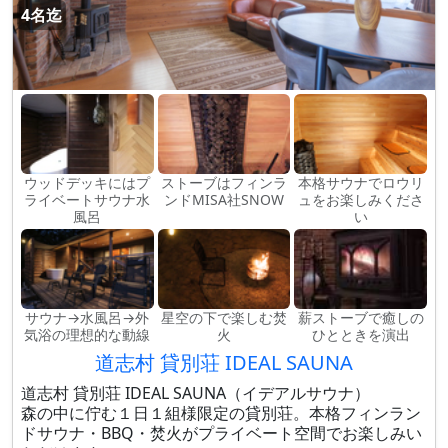
4名迄
ウッドデッキにはプ
ストーブはフィンラ
本格サウナでロウリ
ライベートサウナ水
ンドMISA社SNOW
ュをお楽しみくださ
風呂
い
サウナ→水風呂→外
星空の下で楽しむ焚
薪ストーブで癒しの
気浴の理想的な動線
火
ひとときを演出
道志村 貸別荘 IDEAL SAUNA
道志村 貸別荘 IDEAL SAUNA（イデアルサウナ）
森の中に佇む１日１組様限定の貸別荘。本格フィンラン
ドサウナ・BBQ・焚火がプライベート空間でお楽しみい