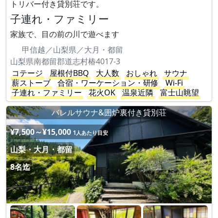
トリバー付き貸別荘です。
子連れ・ファミリー
家族で、目の前の川で遊べます
甲信越／山梨県／大月・都留
山梨県南都留郡道志村椿4017-3
コテージ
屋根付BBQ
大人数
おしゃれ
サウナ
薪ストーブ
合宿・ワーケーション・研修
Wi-Fi
子連れ・ファミリー
花火OK
温泉近隣
富士山眺望
バレルサウナ&囲炉裏付き貸別荘
¥7,500～¥15,000
1人あたり目安
山梨・大月・都留
8名迄