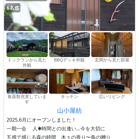
6名迄
ドックランから見た
BBQデッキ外観
玄関から見た部屋
外観
食器類充実していま
キッチン
広いリビング
す
山小屋紡
2025.6月にオープンしました！
一期一会 人✱時間との出逢い…今を大切に
五感で感じる森の時間 木々の香り〜鳥の囀り