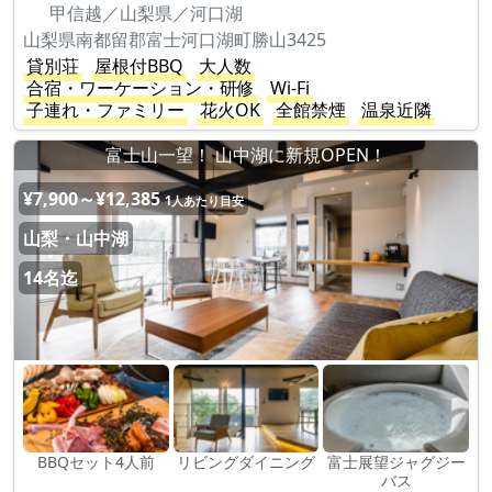
甲信越／山梨県／河口湖
山梨県南都留郡富士河口湖町勝山3425
貸別荘
屋根付BBQ
大人数
合宿・ワーケーション・研修
Wi-Fi
子連れ・ファミリー
花火OK
全館禁煙
温泉近隣
富士山一望！ 山中湖に新規OPEN！
¥7,900～¥12,385
1人あたり目安
山梨・山中湖
14名迄
BBQセット4人前
リビングダイニング
富士展望ジャグジー
バス