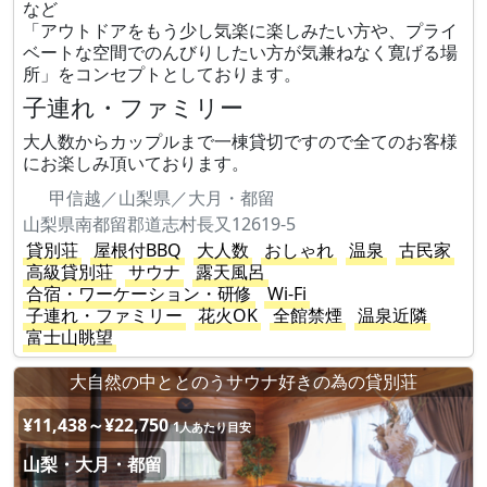
など
「アウトドアをもう少し気楽に楽しみたい方や、プライ
ベートな空間でのんびりしたい方が気兼ねなく寛げる場
所」をコンセプトとしております。
子連れ・ファミリー
大人数からカップルまで一棟貸切ですので全てのお客様
にお楽しみ頂いております。
甲信越／山梨県／大月・都留
山梨県南都留郡道志村長又12619-5
貸別荘
屋根付BBQ
大人数
おしゃれ
温泉
古民家
高級貸別荘
サウナ
露天風呂
合宿・ワーケーション・研修
Wi-Fi
子連れ・ファミリー
花火OK
全館禁煙
温泉近隣
富士山眺望
大自然の中ととのうサウナ好きの為の貸別荘
¥11,438～¥22,750
1人あたり目安
山梨・大月・都留