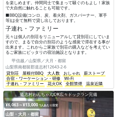
を楽しめます。仲間同士で集まって騒ぐのもよし！家族
で大自然に触れることも可能です。
■BBQ設備(コンロ、炭、着火剤、ガスバーナー、軍手
等)は全て無料で貸し出しております。
子連れ・ファミリー
元々は個人の別荘をリニューアルして貸別荘にしていま
すので、まるで自分の別荘のような感覚で滞在する事が
出来ます。これからご家族で別荘の購入などを考えてい
るご家族にピッタリの宿泊施設となります。
甲信越／山梨県／大月・都留
山梨県南都留郡道志村12643-2-6
貸別荘
屋根付BBQ
大人数
おしゃれ
薪ストーブ
合宿・ワーケーション・研修
Wi-Fi
子連れ・ファミリー
花火OK
全館禁煙
温泉近隣
道志村わんちゃんOK広々ドックラン完備
¥6,063～¥13,000
1人あたり目安
山梨・大月・都留