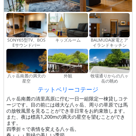
SONY65型TV、BOS
キッズルーム
BALMUDA家電とア
Eサウンドバー
イランドキッチン
八ヶ岳南麓の満天の
外観
牧場通りからの八ヶ
星空
岳の眺め
テットベリーコテージ
八ヶ岳南麓の清里高原に佇む一日一組限定一棟貸しコテ
ージです。目の前には雄大な八ヶ岳、周りの草原では馬
の放牧風景を見ることができ非日常をお約束致します。
また、夜は標高1,200mの満天の星空を望むことができ
ます。
四季折々で表情を変える八ヶ岳。
春・・・新緑の美しい季節