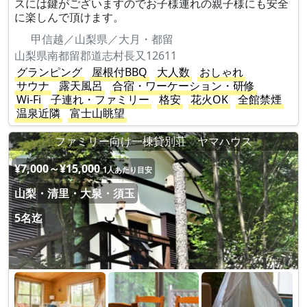
スには鍵がございますのでお子様連れの親子様にも安全
に楽しんで頂けます。
甲信越／山梨県／大月・都留
山梨県南都留郡道志村長又12611
グランピング
屋根付BBQ
大人数
おしゃれ
サウナ
露天風呂
合宿・ワーケーション・研修
Wi-Fi
子連れ・ファミリー
格安
花火OK
全館禁煙
温泉近隣
富士山眺望
ファミリー向け一棟貸別荘 ヤマハウス
¥7,000～¥15,000
1人あたり目安
山梨・清里・大泉・須玉
5名迄