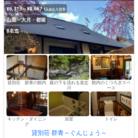
¥6,313～¥8,667
1人あたり目安
山梨・大月・都留
8名迄
貸別荘 群青の館内
庭の下を流れる道志
館内のくつろぎスペ
川
ース
キッチン・ダイニン
浴室
トイレ
グ
貸別荘 群青～ぐんじょう～