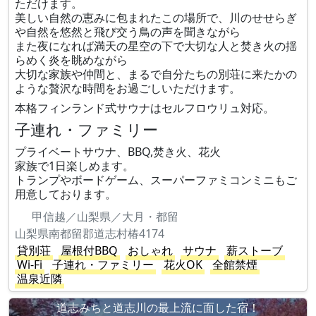
ただけます。
美しい自然の恵みに包まれたこの場所で、川のせせらぎ
や自然を悠然と飛び交う鳥の声を聞きながら
また夜になれば満天の星空の下で大切な人と焚き火の揺
らめく炎を眺めながら
大切な家族や仲間と、まるで自分たちの別荘に来たかの
ような贅沢な時間をお過ごしいただけます。
本格フィンランド式サウナはセルフロウリュ対応。
子連れ・ファミリー
プライベートサウナ、BBQ,焚き火、花火
家族で1日楽しめます。
トランプやボードゲーム、スーパーファミコンミニもご
用意しております。
甲信越／山梨県／大月・都留
山梨県南都留郡道志村椿4174
貸別荘
屋根付BBQ
おしゃれ
サウナ
薪ストーブ
Wi-Fi
子連れ・ファミリー
花火OK
全館禁煙
温泉近隣
道志みちと道志川の最上流に面した宿！