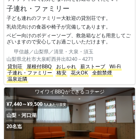
子連れ・ファミリー
子ども連れのファミリー大歓迎の貸別荘です。
乳幼児向けの食器や椅子が完備してあります。
ベビー向けのボディーソープ、救急箱なども用意してご
ざいますので安心してお過ごしいただけます。
甲信越／山梨県／清里・大泉・須玉
山梨県北杜市大泉町西井出8240－4271
貸別荘
屋根付BBQ
おしゃれ
薪ストーブ
Wi-Fi
子連れ・ファミリー
格安
花火OK
全館禁煙
温泉近隣
ワイワイBBQができるコテージ
¥7,440～¥9,500
1人あたり目安
山梨・河口湖
20名迄