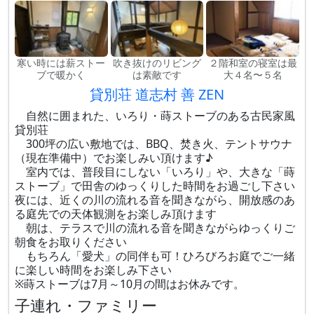
寒い時には薪ストー
吹き抜けのリビング
２階和室の寝室は最
ブで暖かく
は素敵です
大４名〜５名
貸別荘 道志村 善 ZEN
自然に囲まれた、いろり・蒔ストーブのある古民家風
貸別荘
300坪の広い敷地では、BBQ、焚き火、テントサウナ
（現在準備中）でお楽しみい頂けます♪
室内では、普段目にしない「いろり」や、大きな「蒔
ストーブ」で田舎のゆっくりした時間をお過ごし下さい
夜には、近くの川の流れる音を聞きながら、開放感のあ
る庭先での天体観測をお楽しみ頂けます
朝は、テラスで川の流れる音を聞きながらゆっくりご
朝食をお取りください
もちろん「愛犬」の同伴も可！ひろびろお庭でご一緒
に楽しい時間をお楽しみ下さい
※蒔ストーブは7月～10月の間はお休みです。
子連れ・ファミリー