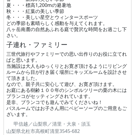
夏・・・標高1,200mの避暑地
秋・・・紅葉の美しい季節
冬・・・美しい星空とウィンタースポーツ
どの季節も素晴らしく感動を与えてくれます。
八ヶ岳南麓の自然あふれる庭で贅沢な時間をお過ごし下
さい。
子連れ・ファミリー
三世代旅行やファミリーでの思い出作りのお役に立てれ
ばと思います。
当施設は大人もゆっくりとお寛ぎ頂けるようにリビング
ルームから目が行き届く場所にキッズルームを設計させ
て頂きました。
なので、親子共に安心して遊び、お寛ぎ頂けます。
お庭にある樹齢１００年のシンボルツリーの栗の木には
ブランコがセッティングされています。
是非、ブランコでも遊んでみてくださいね！
バスルームではお子さん用にベビーソープのご用意もご
ざいます。
甲信越／山梨県／清里・大泉・須玉
山梨県北杜市高根町清里3545-682