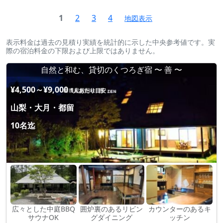
1
2
3
4
地図表示
表示料金は過去の見積り実績を統計的に示した中央参考値です。実
際の宿泊料金の下限および上限ではありません。
自然と和む、貸切のくつろぎ宿 〜 善 〜
¥4,500～¥9,000
1人あたり目安
山梨・大月・都留
10名迄
広々とした中庭BBQ
囲炉裏のあるリビン
カウンターのあるキ
サウナOK
グダイニング
ッチン