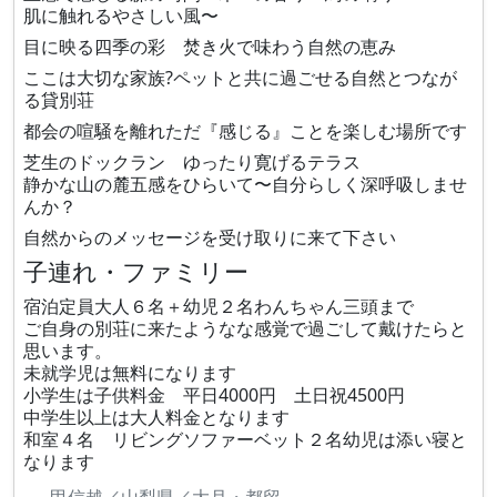
肌に触れるやさしい風〜
目に映る四季の彩 焚き火で味わう自然の恵み
ここは大切な家族?ペットと共に過ごせる自然とつなが
る貸別荘
都会の喧騒を離れただ『感じる』ことを楽しむ場所です
芝生のドックラン ゆったり寛げるテラス
静かな山の麓五感をひらいて〜自分らしく深呼吸しませ
んか？
自然からのメッセージを受け取りに来て下さい
子連れ・ファミリー
宿泊定員大人６名＋幼児２名わんちゃん三頭まで
ご自身の別荘に来たようなな感覚で過ごして戴けたらと
思います。
未就学児は無料になります
小学生は子供料金 平日4000円 土日祝4500円
中学生以上は大人料金となります
和室４名 リビングソファーベット２名幼児は添い寝と
なります