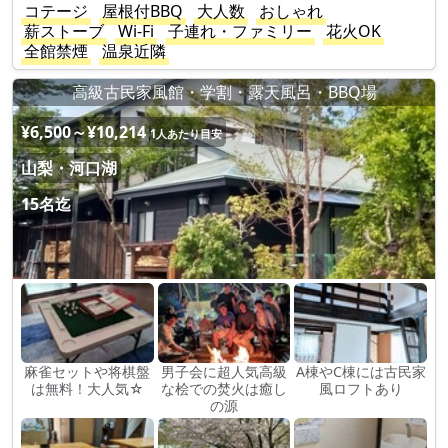
コテージ
屋根付BBQ
大人数
おしゃれ
薪ストーブ
Wi-Fi
子連れ・ファミリー
花火OK
全館禁煙
温泉近隣
高級古民家風館・学割・露天風呂・BBQ場
¥6,500～¥10,214
1人あたり目安
山梨・河口湖
15名迄
麻雀セットや将棋盤
男子会に超人気高級
A棟やC棟には古民家
は無料！大人気☆
な桧での焚火は癒し
風ロフトあり
の源