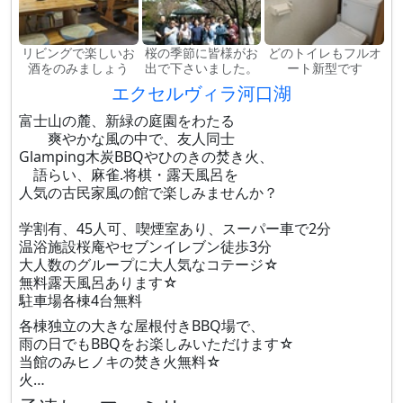
リビングで楽しいお
桜の季節に皆様がお
どのトイレもフルオ
酒をのみましょう
出で下さいました。
ート新型です
エクセルヴィラ河口湖
富士山の麓、新緑の庭園をわたる
爽やかな風の中で、友人同士
Glamping木炭BBQやひのきの焚き火、
語らい、麻雀.将棋・露天風呂を
人気の古民家風の館で楽しみませんか？
学割有、45人可、喫煙室あり、スーパー車で2分
温浴施設桜庵やセブンイレブン徒歩3分
大人数のグループに大人気なコテージ☆
無料露天風呂あります☆
駐車場各棟4台無料
各棟独立の大きな屋根付きBBQ場で、
雨の日でもBBQをお楽しみいただけます☆
当館のみヒノキの焚き火無料☆
火…