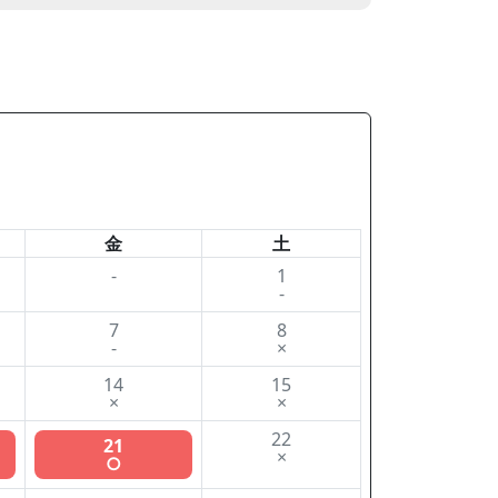
金
土
-
1
-
7
8
-
×
14
15
×
×
22
21
×
○