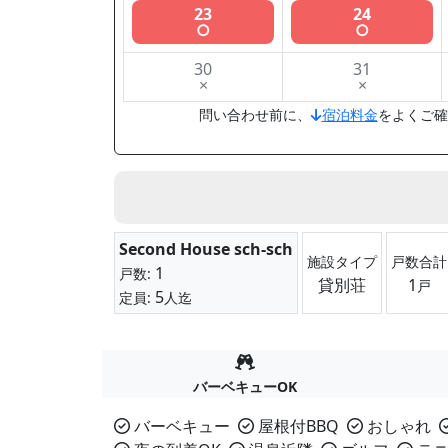
23
24
○
○
30
31
×
×
問い合わせ前に、
宿泊料金
をよくご確
Second House sch-sch
施設タイプ
戸数合計
1
戸数:
貸別荘
1
戸
5
定員:
人迄
バーベキューOK
バーベキュー
屋根付BBQ
おしゃれ