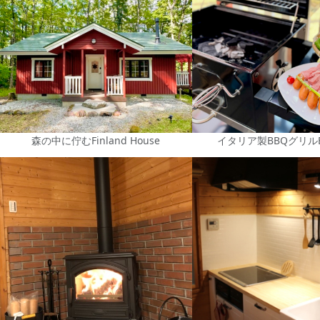
森の中に佇むFinland House
イタリア製BBQグリルBO