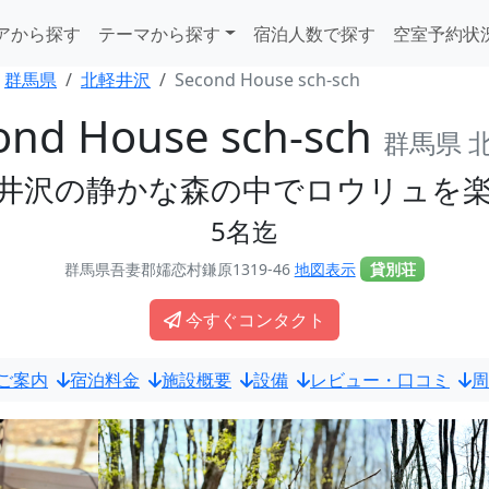
アから探す
テーマから探す
宿泊人数で探す
空室予約状
群馬県
北軽井沢
Second House sch-sch
ond House sch-sch
群馬県 
井沢の静かな森の中でロウリュを
5名迄
群馬県吾妻郡嬬恋村鎌原1319-46
地図表示
貸別荘
今すぐコンタクト
ご案内
宿泊料金
施設概要
設備
レビュー・口コミ
周