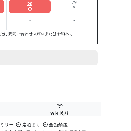
29
28
×
○
-
-
たは要問い合わせ ×満室または予約不可
Wi-Fiあり
ミリー
素泊まり
全館禁煙