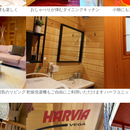
理も楽しく
おしゃべりが弾むダイニングキッチン
小物にも
囲気のリビング
乾燥洗濯機もご自由にご利用いただけます
ハーフユニッ