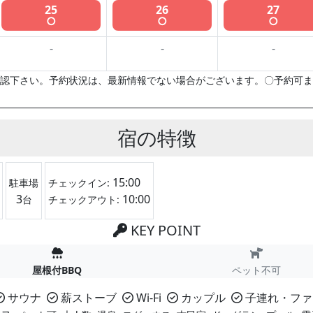
25
26
27
○
○
○
-
-
-
認下さい。予約状況は、最新情報でない場合がございます。〇予約可ま
宿の特徴
15:00
駐車場
チェックイン:
3
10:00
台
チェックアウト:
KEY POINT
屋根付BBQ
ペット不可
サウナ
薪ストーブ
Wi-Fi
カップル
子連れ・ファ