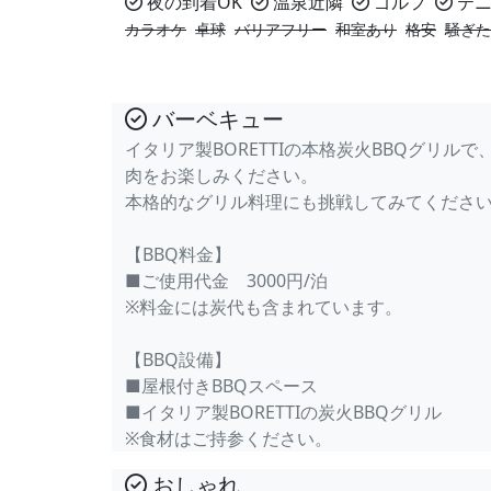
夜の到着OK
温泉近隣
ゴルフ
テニ
カラオケ
卓球
バリアフリー
和室あり
格安
騒ぎた
バーベキュー
イタリア製BORETTIの本格炭火BBQグリル
肉をお楽しみください。
本格的なグリル料理にも挑戦してみてくださ
【BBQ料金】
■ご使用代金 3000円/泊
※料金には炭代も含まれています。
【BBQ設備】
■屋根付きBBQスペース
■イタリア製BORETTIの炭火BBQグリル
※食材はご持参ください。
おしゃれ