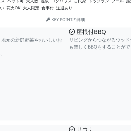
ス
ペット可
大人数
温泉
ログハウス
古民家
ドッグラン
プール
露
い
花火OK
大人限定
食事付
送迎あり
KEY POINTの詳細
屋根付BBQ
で、地元の新鮮野菜やおいしいお
リビングからつながるウッド
も楽しくBBQをすることが
い。
サウナ