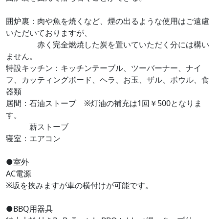
囲炉裏：肉や魚を焼くなど、煙の出るような使用はご遠慮
いただいておりますが、
赤く完全燃焼した炭を置いていただく分には構い
ません。
特設キッチン：キッチンテーブル、ツーバーナー、ナイ
フ、カッティングボード、ヘラ、お玉、ザル、ボウル、食
器類
居間：石油ストーブ ※灯油の補充は1回￥500となりま
す。
薪ストーブ
寝室：エアコン
●室外
AC電源
※坂を挟みますが車の横付けが可能です。
●BBQ用器具