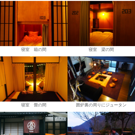
寝室 箱の間
寝室 梁の間
寝室 畳の間
囲炉裏の周りにジュータン