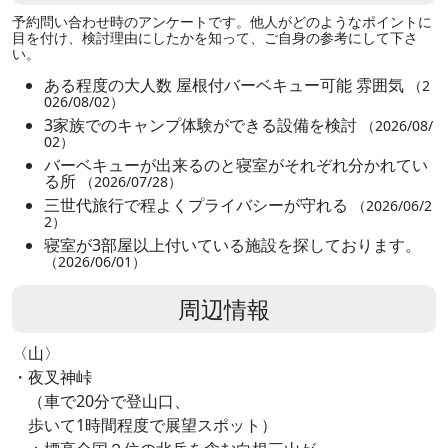
予約問い合わせ時のアンケートです。他人がどのようなポイントに
目を付け、検討理由にしたかを知って、ご自身の参考にして下さ
い。
ある程度の大人数 屋根付バーベキュー可能 雰囲気
（2
026/08/02）
3家族でのキャンプ体験ができる設備を検討
（2026/08/
02）
バーベキューが出来るのと寝室がそれぞれ分かれてい
る所
（2026/07/28）
三世代旅行で程よくプライバシーが守れる
（2026/06/2
2）
寝室が3部屋以上付いている施設を探しております。
（2026/06/01）
周辺情報
〈山〉
・夜叉神峠
（車で20分で登山口、
歩いて1時間程度で展望スポット）