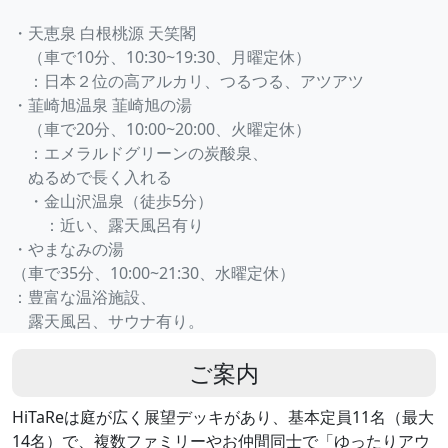
・天恵泉 白根桃源 天笑閣
（車で10分、10:30~19:30、月曜定休）
：日本２位の高アルカリ、つるつる、アツアツ
・韮崎旭温泉 韮崎旭の湯
（車で20分、10:00~20:00、火曜定休）
：エメラルドグリーンの炭酸泉、
ぬるめで長く入れる
・金山沢温泉（徒歩5分）
：近い、露天風呂有り
・やまなみの湯
（車で35分、10:00~21:30、水曜定休）
：豊富な温浴施設、
露天風呂、サウナ有り。
ご案内
HiTaReは庭が広く展望デッキがあり、基本定員11名（最大
14名）で、複数ファミリーやお仲間同士で「ゆったりアウ