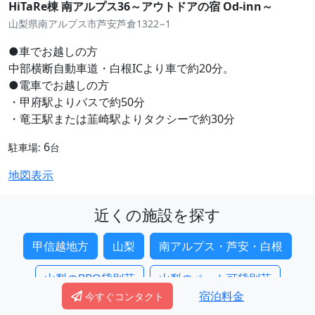
HiTaRe棟 南アルプス36～アウトドアの宿 Od-inn～
山梨県南アルプス市芦安芦倉1322−1
●車でお越しの方
中部横断自動車道・白根ICより車で約20分。
●電車でお越しの方
・甲府駅よりバスで約50分
・竜王駅または韮崎駅よりタクシーで約30分
6
駐車場:
台
地図表示
近くの施設を探す
甲信越地方
山梨
南アルプス・芦安・白根
山梨のBBQ貸別荘
山梨のペット可貸別荘
宿泊料金
今すぐコンタクト
山梨の大人数貸別荘