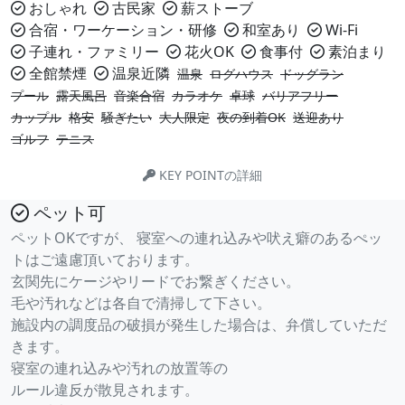
おしゃれ
古民家
薪ストーブ
合宿・ワーケーション・研修
和室あり
Wi-Fi
子連れ・ファミリー
花火OK
食事付
素泊まり
全館禁煙
温泉近隣
温泉
ログハウス
ドッグラン
プール
露天風呂
音楽合宿
カラオケ
卓球
バリアフリー
カップル
格安
騒ぎたい
大人限定
夜の到着OK
送迎あり
ゴルフ
テニス
KEY POINTの詳細
ペット可
ペットOKですが、 寝室への連れ込みや吠え癖のあるぺッ
トはご遠慮頂いております。
玄関先にケージやリードでお繋ぎください。
毛や汚れなどは各自で清掃して下さい。
施設内の調度品の破損が発生した場合は、弁償していただ
きます。
寝室の連れ込みや汚れの放置等の
ルール違反が散見されます。