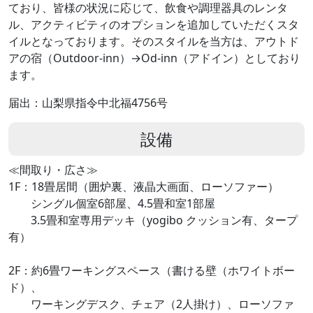
ており、皆様の状況に応じて、飲食や調理器具のレンタ
ル、アクティビティのオプションを追加していただくスタ
イルとなっております。そのスタイルを当方は、アウトド
アの宿（Outdoor-inn）→Od-inn（アドイン）としており
ます。
届出：山梨県指令中北福4756号
設備
≪間取り・広さ≫
1F：18畳居間（囲炉裏、液晶大画面、ローソファー）
シングル個室6部屋、4.5畳和室1部屋
3.5畳和室専用デッキ（yogibo クッション有、タープ
有）
2F：約6畳ワーキングスペース（書ける壁（ホワイトボー
ド）、
ワーキングデスク、チェア（2人掛け）、ローソファ