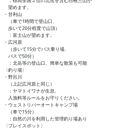
：標高全国２位の北岳を含む白根三山が
望めます。
・甘利山
（車で1時間で登山口、
歩いて20分程度で山頂）
：富士山が望めます。
・広河原
（歩いて15分でバス乗り場、
バスで50分）
：北岳等の登山口、簡単な散策も可能
〈釣り場〉
・野呂川
（上記広河原と同じ）
：ヤマトイワナが生息、
入漁料等ルールをお守りください。
・ウェストリバーオートキャンプ場
（車で15分）
：自然の川を利用した管理釣り場あり
〈プレイスポット〉