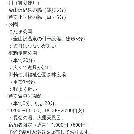
・川（御勅使川）
金山沢温泉の脇（徒歩5分）
芦安小学校の脇（車で5分）
・公園
こだま公園
（金山沢温泉の付帯設備、徒歩5分）
：遊具は少ないが近い
御勅使南公園
（車で20分）
：広くて遊具が沢山
御勅使川福祉公園森林広場
（車で15分）
：程よく近い
・芦安温泉岩園館
（車で3分、徒歩20分、
10:00〜1６:00、18:00〜20:00目安）
：長命の湯、大露天風呂、
宿泊者限定（通常）1,000円→600円！
※宿で割引入浴券を販売しております。