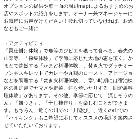
オプションの提供や壁一面の周辺mapによるおすすめのお
店やスポットの紹介をします。オーナー兼マネージャーに
お気軽にお声がけください！疲れ切っていなければ、お酒
などもご一緒に！
・アクティビティ
「罠仕掛け体験」で鹿等のジビエを獲って食べる。春先の
山菜等、「採集体験」で季節に応じた大地の恵を頂く。か
まどで炊飯する「かまど料理体験」、焚き火でダッチオー
ブンやスキレットでカレーや丸鶏のロースト、アヒージョ
などを調理する「焚き火料理体験」、寒い時期には宿泊棟
内の囲炉裏でヤマメや野菜、餅を焼いたりする「囲炉裏料
理体験」があります。その他、季節に応じて「流しそうめ
ん」「餅つき」、「干し柿作り」を楽しむことができま
す。もちろん、近くの川での「川遊び」、近くの山での
「ハイキング」もご希望に応じてオススメの場所を案内さ
せていただいております。