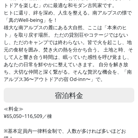
トドアを楽しむ」のに最適な和モダン古民家です。
ヒトに還り、絆を深め、人生を整える。南アルプスの懐で
「真のWell-being」を！
雄大な南アルプスの麓にある大自然、ここは「本来のヒ
ト」を取り戻す場所。 ただの貸別荘やコテージではない
し、ただのキャンプでは終わらない。皆で火を起こし、地
元の食材を囲み、焚き火の熱を分かち合う。 土地と時、そ
して人と響き合う時間は、眠っていた感性を呼び覚まし、
あなたの日常を鮮やかに整えていきます。 自分を解き放
ち、大切な仲間と深く繋がる。そんな贅沢な機会を、「南
アルプス36〜アウトドアの宿 Od-inn〜」で。
宿泊料金
≪料金≫
¥65,050~116,509／棟
※基本定員内一律料金制で、人数が多ければ多いほどお