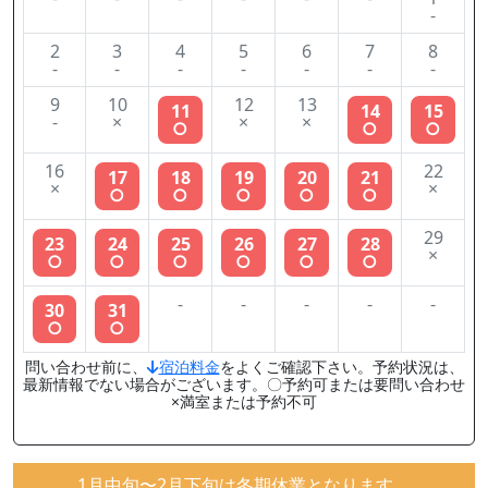
-
2
3
4
5
6
7
8
-
-
-
-
-
-
-
9
10
12
13
11
14
15
-
×
×
×
○
○
○
16
22
17
18
19
20
21
×
×
○
○
○
○
○
29
23
24
25
26
27
28
×
○
○
○
○
○
○
-
-
-
-
-
30
31
○
○
問い合わせ前に、
宿泊料金
をよくご確認下さい。予約状況は、
最新情報でない場合がございます。〇予約可または要問い合わせ
×満室または予約不可
1月中旬〜2月下旬は冬期休業となります。