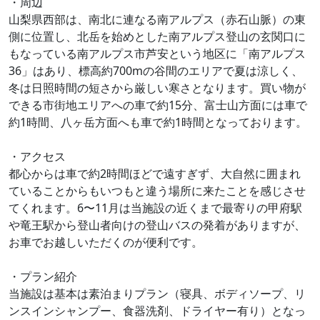
・周辺
山梨県西部は、南北に連なる南アルプス（赤石山脈）の東
側に位置し、北岳を始めとした南アルプス登山の玄関口に
もなっている南アルプス市芦安という地区に「南アルプス
36」はあり、標高約700mの谷間のエリアで夏は涼しく、
冬は日照時間の短さから厳しい寒さとなります。買い物が
できる市街地エリアへの車で約15分、富士山方面には車で
約1時間、八ヶ岳方面へも車で約1時間となっております。
・アクセス
都心からは車で約2時間ほどで遠すぎず、大自然に囲まれ
ていることからもいつもと違う場所に来たことを感じさせ
てくれます。6〜11月は当施設の近くまで最寄りの甲府駅
や竜王駅から登山者向けの登山バスの発着がありますが、
お車でお越しいただくのが便利です。
・プラン紹介
当施設は基本は素泊まりプラン（寝具、ボディソープ、リ
ンスインシャンプー、食器洗剤、ドライヤー有り）となっ