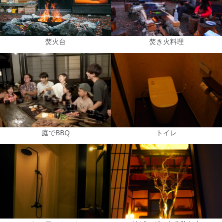
焚火台
焚き火料理
庭でBBQ
トイレ