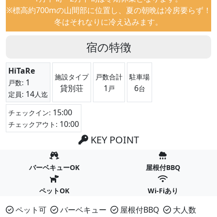
※標高約700mの山間部に位置し、夏の朝晩は冷房要らず！
冬はそれなりに冷え込みます。
宿の特徴
HiTaRe
施設タイプ
戸数合計
駐車場
1
戸数:
貸別荘
1
6
戸
台
14
定員:
人迄
15:00
チェックイン:
10:00
チェックアウト:
KEY POINT
バーベキューOK
屋根付BBQ
ペットOK
Wi-Fiあり
ペット可
バーベキュー
屋根付BBQ
大人数