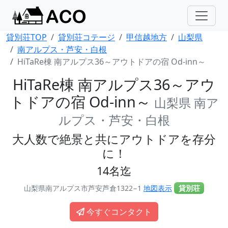
貸別荘TOP
貸別荘コテージ
甲信越地方
山梨県
南アルプス・芦安・白根
HiTaRe棟 南アルプス36～アウトドアの宿 Od-inn～
HiTaRe棟 南アルプス36～アウ
トドアの宿 Od-inn～
山梨県 南ア
ルプス・芦安・白根
大人数で絶景と共にアウトドアを存分
に！
14名迄
山梨県南アルプス市芦安芦倉1322−1
地図表示
貸別荘
今すぐコンタクト