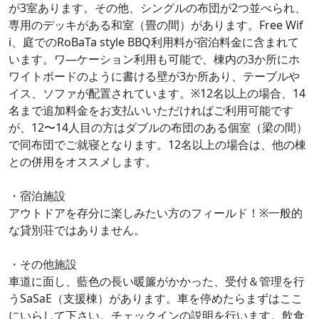
が3室あります。その他、シングルの布団が2つ並べられ、
専用のデッキがある和室（畳の間）があります。Free Wif
i、庭でのRoBaTa style BBQ利用料が宿泊料金に含まれて
います。ワ―ケーション利用も可能で、棟内の3か所にホ
ワイトボードのように書ける壁が3か所あり、テーブルや
イス、ソファが配置されています。※12名以上の場合、14
名まで追加料金をお支払いいただければご利用可能です
が、12〜14人目の方はダブルの布団のある個室（梁の間）
で同布団でご就寝となります。12名以上の場合は、他の棟
との併用をオススメします。
・宿泊施設
アウトドアを存分に楽しみたい方のフィールド！※一般的
な貸別荘ではありません。
・その他施設
車道に面し、藍色の長い暖簾がかかった、受付＆管理を行
うSaSaE（支援棟）があります。車を停めたらまずはここ
にいらして下さい。チェックインの説明を行います。飲食