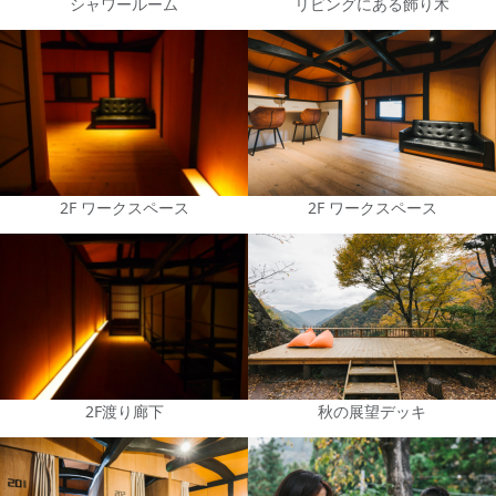
シャワールーム
リビングにある飾り木
2F ワークスペース
2F ワークスペース
2F渡り廊下
秋の展望デッキ