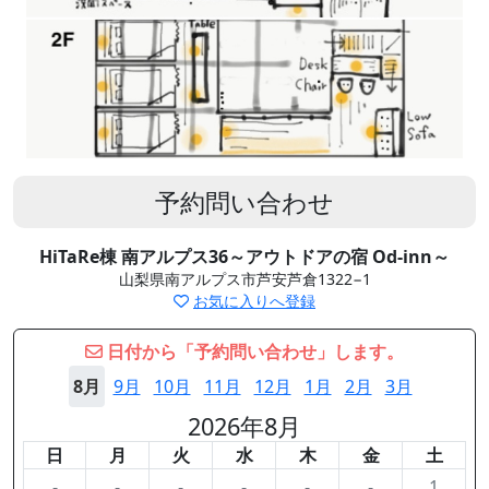
予約問い合わせ
HiTaRe棟 南アルプス36～アウトドアの宿 Od-inn～
山梨県南アルプス市芦安芦倉1322−1
お気に入りへ登録
日付から「予約問い合わせ」します。
8月
9月
10月
11月
12月
1月
2月
3月
2026年8月
日
月
火
水
木
金
土
-
-
-
-
-
-
1