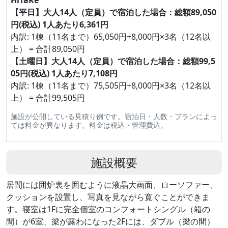
HiTaRe
【平日】大人14人（定員）で宿泊した場合：総額89,050
円(税込) 1人あたり6,361円
内訳: 1棟（11名まで）65,050円+8,000円×3名（12名以
上） = 合計89,050円
【土曜日】大人14人（定員）で宿泊した場合：総額99,5
05円(税込) 1人あたり7,108円
内訳: 1棟（11名まで）75,505円+8,000円×3名（12名以
上） = 合計99,505円
施設が公開している見積り例です。宿泊日・人数・プランによっ
ては料金が異なります。料金は税込・管理費込。
施設概要
居間には囲炉裏を囲むように液晶大画面、ローソファー、
クッションを設置し、写真を見ながら寛ぐことができま
す。寝室は1Fに完全個室のコンフォートシングル（箱の
間）が6室、梁が露わになった2Fには、ダブル（梁の間）