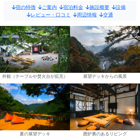
宿の特徴
ご案内
宿泊料金
施設概要
設備
レビュー・口コミ
周辺情報
交通
外観（テーブルや焚火台が拡充）
展望デッキからの風景
夏の展望デッキ
囲炉裏のあるリビング