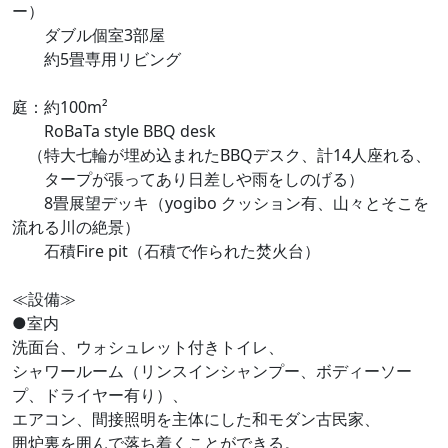
ー）
ダブル個室3部屋
約5畳専用リビング
庭：約100m²
RoBaTa style BBQ desk
（特大七輪が埋め込まれたBBQデスク、計14人座れる、
タープが張ってあり日差しや雨をしのげる）
8畳展望デッキ（yogibo クッション有、山々とそこを
流れる川の絶景）
石積Fire pit（石積で作られた焚火台）
≪設備≫
●室内
洗面台、ウォシュレット付きトイレ、
シャワールーム（リンスインシャンプー、ボディーソー
プ、ドライヤー有り）、
エアコン、間接照明を主体にした和モダン古民家、
囲炉裏を囲んで落ち着くことができる。