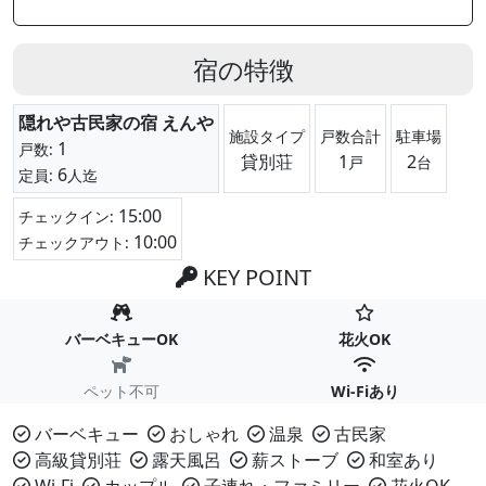
宿の特徴
隠れや古民家の宿 えんや
施設タイプ
戸数合計
駐車場
1
戸数:
貸別荘
1
2
戸
台
6
定員:
人迄
15:00
チェックイン:
10:00
チェックアウト:
KEY POINT
バーベキューOK
花火OK
ペット不可
Wi-Fiあり
バーベキュー
おしゃれ
温泉
古民家
高級貸別荘
露天風呂
薪ストーブ
和室あり