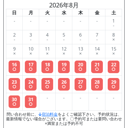
2026年8月
日
月
火
水
木
金
土
-
-
-
-
-
-
1
-
2
3
4
5
6
7
8
-
-
-
-
-
-
×
9
10
11
12
13
14
15
×
×
×
×
×
×
×
16
17
18
19
20
21
22
○
○
○
○
○
○
○
23
24
25
26
27
28
29
○
○
○
○
○
○
○
-
-
-
-
-
30
31
○
○
問い合わせ前に、
宿泊料金
をよくご確認下さい。予約状況は、
最新情報でない場合がございます。〇予約可または要問い合わせ
×満室または予約不可