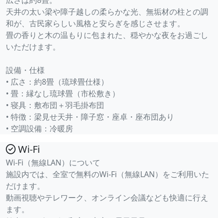
広さは約8畳。
天井の太い梁や障子越しの柔らかな光、無垢材の柱との調
和が、古民家らしい風格と安らぎを感じさせます。
畳の香りと木の温もりに包まれた、穏やかな夜をお過ごし
いただけます。
設備・仕様
• 広さ：約8畳（琉球畳仕様）
• 畳：縁なし琉球畳（市松敷き）
• 寝具：敷布団＋羽毛掛布団
• 特徴：梁見せ天井・障子窓・座卓・座布団あり
• 空調設備：冷暖房
Wi-Fi
Wi-Fi（無線LAN）について
施設内では、全室で無料のWi-Fi（無線LAN）をご利用いた
だけます。
動画視聴やテレワーク、オンライン会議なども快適に行え
ます。