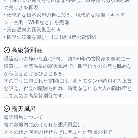
• 当時の梁や建具をそのまま移築し、重厚感のある木組み
の美しさを再現
• 伝統的な日本家屋の趣に加え、現代的な設備（キッチ
ン・空調・Wi-Fiなど）を完備
• 天然温泉の露天風呂付き
• 四季の渓流を望む、1日1組限定の貸切宿
高級貸別荘
渓流沿いの静かな森に佇む、築150年の古民家を贅沢に一
棟貸し。天然温泉の露天風呂で、四季折々の自然を眺めな
がら心ほどけるひとときを。
木の香りに包まれた空間には、和とモダンが調和する上質
な設え。都会の喧騒を離れ、時間を忘れる大人の隠れ宿と
して人気の高級貸別荘です。
露天風呂
露天風呂について
宿の敷地内に設けられた露天風呂は、
木々の緑と渓流のせせらぎに包まれた静寂の中で、