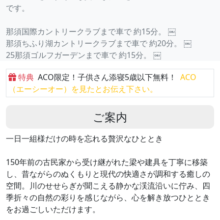
です。
那須国際カントリークラブまで車で 約15分。 ￼
那須ちふり湖カントリークラブまで車で 約20分。 ￼
25那須ゴルフガーデンまで車で 約15分。 ￼
特典
ACO限定！子供さん添寝5歳以下無料！
ACO
（エーシーオー）を見たとお伝え下さい。
ご案内
一日一組様だけの時を忘れる贅沢なひととき
150年前の古民家から受け継がれた梁や建具を丁寧に移築
し、昔ながらのぬくもりと現代の快適さが調和する癒しの
空間。川のせせらぎが聞こえる静かな渓流沿いに佇み、四
季折々の自然の彩りを感じながら、心を解き放つひととき
をお過ごしいただけます。