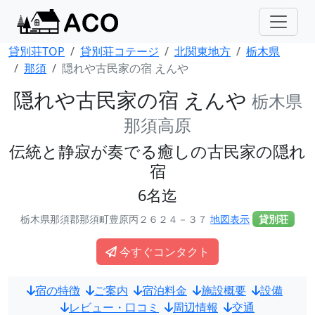
貸別荘TOP
貸別荘コテージ
北関東地方
栃木県
那須
隠れや古民家の宿 えんや
隠れや古民家の宿 えんや
栃木県
那須高原
伝統と静寂が奏でる癒しの古民家の隠れ
宿
6名迄
栃木県那須郡那須町豊原丙２６２４－３７
地図表示
貸別荘
今すぐコンタクト
宿の特徴
ご案内
宿泊料金
施設概要
設備
レビュー・口コミ
周辺情報
交通