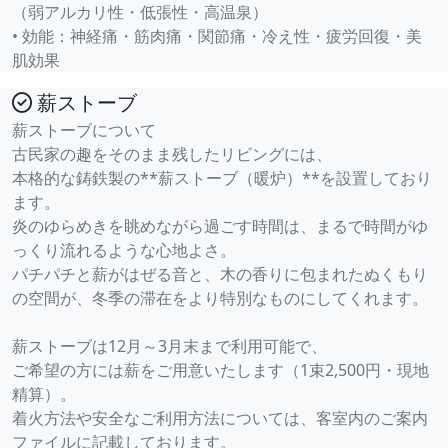
（弱アルカリ性・低張性・高温泉）
• 効能：神経痛・筋肉痛・関節痛・冷え性・疲労回復・美
肌効果
薪ストーブ
薪ストーブについて
古民家の趣をそのまま残したリビングには、
本格的な鋳鉄製の**薪ストーブ（暖炉）**を設置しており
ます。
炎のゆらめきを眺めながら過ごす時間は、まるで時間がゆ
っくり流れるような心地よさ。
パチパチと薪がはぜる音と、木の香りに包まれたぬくもり
の空間が、冬季の滞在をより特別なものにしてくれます。
薪ストーブは12月～3月末まで利用可能で、
ご希望の方には薪をご用意いたします（1束2,500円・現地
精算）。
着火方法や安全なご利用方法については、客室内のご案内
ファイルに記載しております。