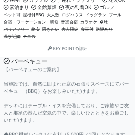
Wi-Fi
カップル
子連れ・ファミリー
花火OK
素泊まり
全館禁煙
夜の到着OK
ゴルフ
ペット可
屋根付BBQ
大人数
ログハウス
ドッグラン
プール
合宿・ワーケーション・研修
音楽合宿
カラオケ
卓球
バリアフリー
格安
騒ぎたい
大人限定
食事付
送迎あり
温泉近隣
テニス
KEY POINTの詳細
バーベキュー
【バーベキューのご案内】
当施設では、自然に囲まれた庭の石張りスペースにてバー
ベキュー（BBQ）をお楽しみいただけます。
デッキにはテーブル・イスを完備しており、ご家族やご友
人と那須の澄んだ空気の中で、楽しいひとときをお過ごし
いただけます。
◆BBQ機材レンタルは有料（5,000円／1回）となります。