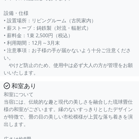
設備・仕様
• 設置場所：リビングルーム（古民家内）
• 薪ストーブ：鋳鉄製（対流・輻射式）
• 薪料金：1束 2,500円（税込）
• 利用期間：12月～3月末
• 注意事項：お子様の手が届かないよう十分ご注意くださ
い。
やけど防止のため、使用中は必ず大人の方が管理をお願
いいたします。
和室あり
和室について
当宿には、伝統的な趣と現代の美しさを融合した琉球畳仕
様の和室がございます。縁のないすっきりとしたデザイン
が特徴で、畳の目の美しい市松模様が上質な落ち着きを演
出します。