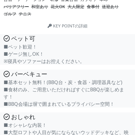
バリアフリー
和室あり
花火OK
大人限定
食事付
送迎あり
ゴルフ
テニス
KEY POINTの詳細
ペット可
■ペット歓迎！
■ゲージ無しOK！
※寝具やソファーはお控えください。
バーベキュー
■基本セット無料！(BBQ台・炭・食器・調理器具など)
■食材のみ、ご用意いただければすぐにBBQが楽しめま
す！
■BBQ会場は塀で囲まれているプライバシー空間！
おしゃれ
■オシャレな内装！
■大型ロフトや人目が気にならないウッドデッキなど、映