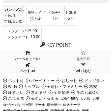
ガレナ乙浜
施設タイプ
戸数合計
駐車場
1
戸数:
貸別荘
1
2
戸
台
5
定員:
人迄
15:00
チェックイン:
10:00
チェックアウト:
KEY POINT
バーベキューOK
花火不可
ペットOK
Wi-Fiあり
ペット可
バーベキュー
おしゃれ
ドッグラン
Wi-Fi
カップル
子連れ・ファミリー
格安
騒ぎたい
素泊まり
全館禁煙
夜の到着OK
温泉近隣
海沿い・海水浴
屋根付BBQ
大人数
温泉
ログハウス
古民家
プール
露天風呂
薪ストーブ
合宿・ワーケーション・研修
音楽合宿
カラオケ
卓球