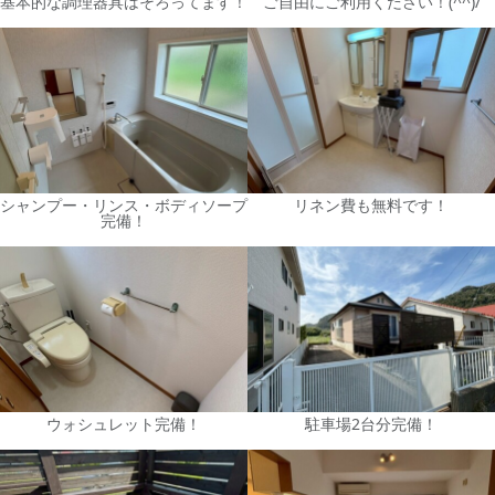
基本的な調理器具はそろってます！
ご自由にご利用ください！(^^)/
シャンプー・リンス・ボディソープ
リネン費も無料です！
完備！
ウォシュレット完備！
駐車場2台分完備！