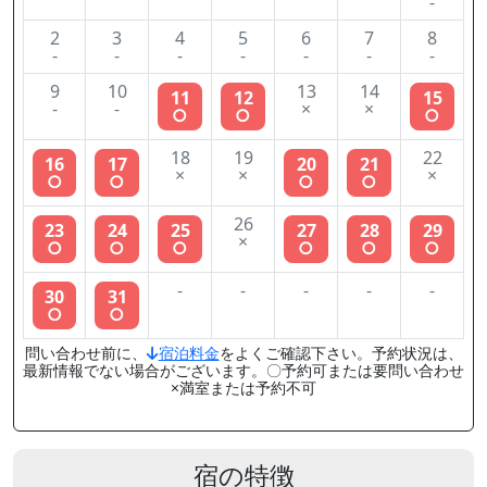
-
2
3
4
5
6
7
8
-
-
-
-
-
-
-
9
10
13
14
11
12
15
-
-
×
×
○
○
○
18
19
22
16
17
20
21
×
×
×
○
○
○
○
26
23
24
25
27
28
29
×
○
○
○
○
○
○
-
-
-
-
-
30
31
○
○
問い合わせ前に、
宿泊料金
をよくご確認下さい。予約状況は、
最新情報でない場合がございます。〇予約可または要問い合わせ
×満室または予約不可
宿の特徴