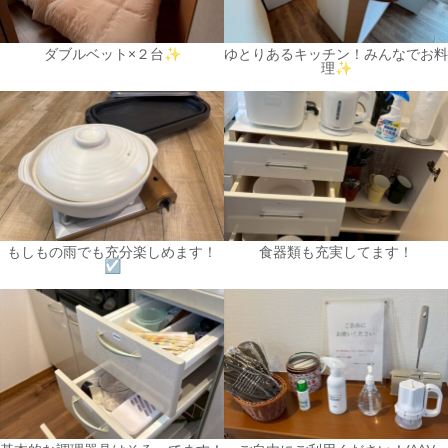
ダブルベット×２台✨
ゆとりあるキッチン！みんなでお料
理✨
もしもの雨でも充分楽しめます！
食器類も充実してます！
☑