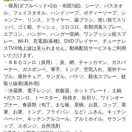
・寝具(ダブルベッド×2台・布団1組)、シーツ、バスタオ
ル、フェイスタオル、ハンドソープ、ボディーソープ、シ
ャンプー、リンス、ドライヤー、歯ブラシ、使い捨てスリ
ッパ、ゴミ箱、テッシュ、コロコロ、衣類消臭スプレー、
エアコン、ハンガー、ハンガー収納、ワンプッシュ蚊スプ
レー、Wi-Fi、充電器(各種)、DVDプレイヤー、チューナレ
スTV※地上波は見られません。動画配信サービスをご利用
いただけます。
・ＢＢＱコンロ（炭用）、炭、網、チャッカマン、ガスバ
ーナー、ガスボンベ、軍手、トング、空気入れ、屋外テー
ブル、屋外チェア、サンダル、バケツ、殺虫スプレー、蚊
取り線香(屋外用)
・冷蔵庫、電子レンジ、炊飯器、ホットプレート、土鍋
+ガスコンロ、トースター、栓抜き、缶切り、ワインオー
プナー、食器類（包丁、まな板、茶碗、お皿、コップ、菜
箸、お箸、トング、フライパン など）ふきん、キッチン
ペーパー、キッチンアルコール、アルミホイル、サランラ
ップ、スポンジ、台所洗剤