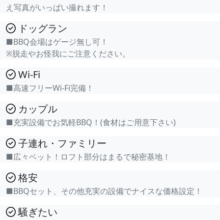
え写真がいっぱい撮れます！
ドッグラン
■BBQ会場はゲージ無し可！
※脱走やお怪我にご注意ください。
Wi-Fi
■高速フリーWi-Fi完備！
カップル
■充実設備でお気軽BBQ！(食材はご用意下さい)
子連れ・ファミリー
■広々ベット！ロフト部分はまるで秘密基地！
格安
■BBQセット、その他充実の設備でナイスな価格設定！
騒ぎたい