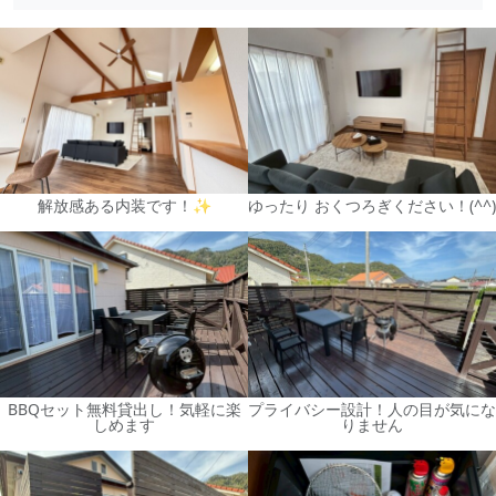
解放感ある内装です！✨
ゆったり おくつろぎください！(^^)
BBQセット無料貸出し！気軽に楽
プライバシー設計！人の目が気にな
しめます
りません