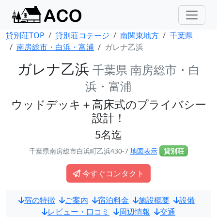
貸別荘TOP
貸別荘コテージ
南関東地方
千葉県
南房総市・白浜・富浦
ガレナ乙浜
ガレナ乙浜
千葉県 南房総市・白
浜・富浦
ウッドデッキ＋高床式のプライバシー
設計！
5名迄
千葉県南房総市白浜町乙浜430-7
地図表示
貸別荘
今すぐコンタクト
宿の特徴
ご案内
宿泊料金
施設概要
設備
レビュー・口コミ
周辺情報
交通