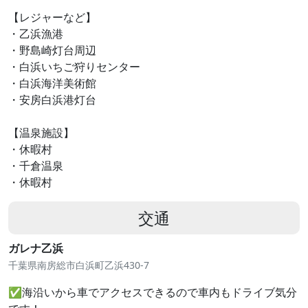
【レジャーなど】
・乙浜漁港
・野島崎灯台周辺
・白浜いちご狩りセンター
・白浜海洋美術館
・安房白浜港灯台
【温泉施設】
・休暇村
・千倉温泉
・休暇村
交通
ガレナ乙浜
千葉県南房総市白浜町乙浜430-7
✅海沿いから車でアクセスできるので車内もドライブ気分