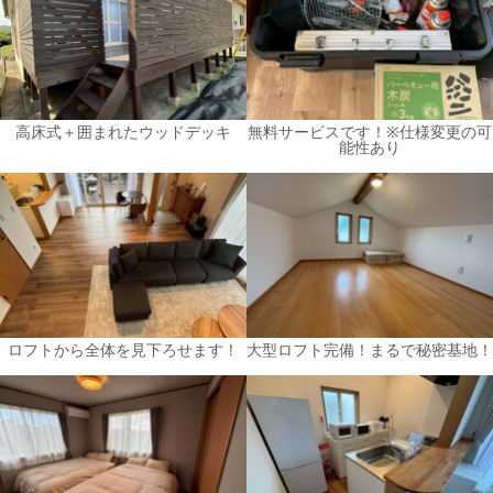
高床式＋囲まれたウッドデッキ
無料サービスです！※仕様変更の可
能性あり
ロフトから全体を見下ろせます！
大型ロフト完備！まるで秘密基地！