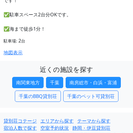
です！
✅駐車スペース2台分OKです。
✅海まで徒歩1分！
2
駐車場:
台
地図表示
近くの施設を探す
南関東地方
千葉
南房総市・白浜・富浦
千葉のBBQ貸別荘
千葉のペット可貸別荘
貸別荘コテージ
エリアから探す
テーマから探す
宿泊人数で探す
空室予約状況
静岡・伊豆貸別荘