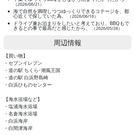
（2026/06/21）
海で自然を満喫しつつゆっくりできるコテージを、都
心近くで探していた為。
（2026/06/16）
ドライブ兼お泊まりをしたいと考えており、BBQもで
きるとの事で最高だと感じたから。
（2026/05/26）
周辺情報
【買い物】
・セブンイレブン
・道の駅 ちくら･潮風王国
・道の駅 白浜野島崎
・白浜ひものセンター
【海水浴場など】
・塩浦海水浴場
・名倉海水浴場
・白浜海岸
・白間津海岸