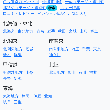
伊豆貸別荘 ペット可
沖縄貸別荘
千葉コテージ・貸別荘
那須のコテージ・貸別荘
スキー特集
特集
口コミ・レビュー
ペンション民宿
お気に入り
北海道・東北
北海道
東北地方
青森
岩手
秋田
宮城
山形
福島
北関東
南関東
北関東地方
茨城
南関東地方
埼玉
千葉
東京
栃木
群馬
神奈川
甲信越
北陸
甲信越地方
山梨
北陸地方
富山
石川
福井
長野
新潟
東海
東海地方
静岡・伊豆
愛知
岐阜
三重