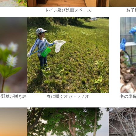
トイレ及び洗面スペース
お子
た野草が咲き誇
春に咲くオカトラノオ
冬の準