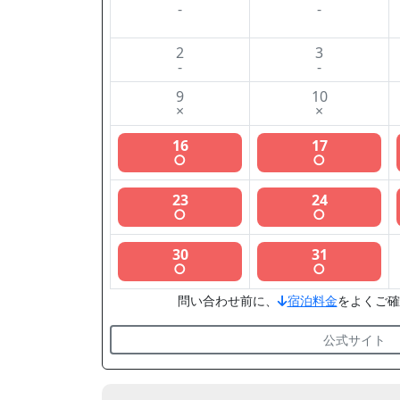
-
-
2
3
-
-
9
10
×
×
16
17
○
○
23
24
○
○
30
31
○
○
問い合わせ前に、
宿泊料金
をよくご確
公式サイト