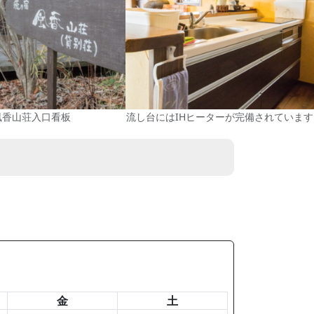
風香山荘入口看板
流し台にはIHヒーターが完備されています
金
土