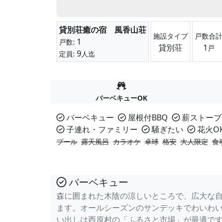
貸別荘癒の宿 風香山荘
施設タイプ
戸数合
1
戸数:
貸別荘
1
戸
9
定員:
人迄
バーベキューOK
バーベキュー
屋根付BBQ
薪ストーブ
子連れ・ファミリー
騒ぎたい
花火O
プール
露天風呂
カラオケ
卓球
格安
大人限定
食
バーベキュー
森に囲まれた木陰の涼しいところで、広大な
ます。オールシーズンのサンデッキでわいわ
い出しは西原村の「ふるさと市場」が最適で