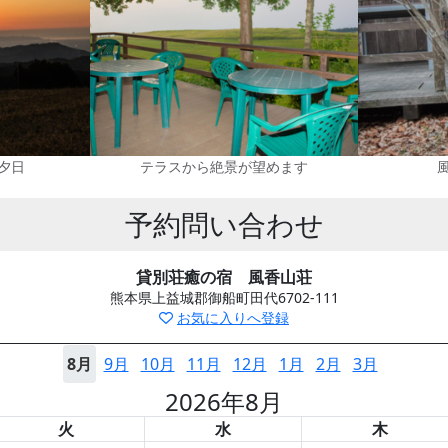
夕日
テラスから絶景が望めます
予約問い合わせ
貸別荘癒の宿 風香山荘
熊本県上益城郡御船町田代6702-111
お気に入りへ登録
8月
9月
10月
11月
12月
1月
2月
3月
2026年8月
火
水
木