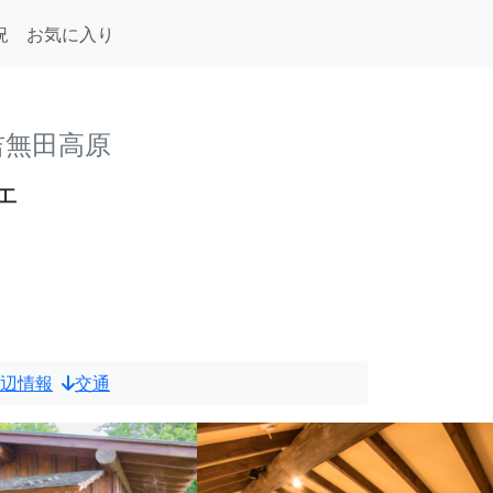
況
お気に入り
吉無田高原
ェ
辺情報
交通