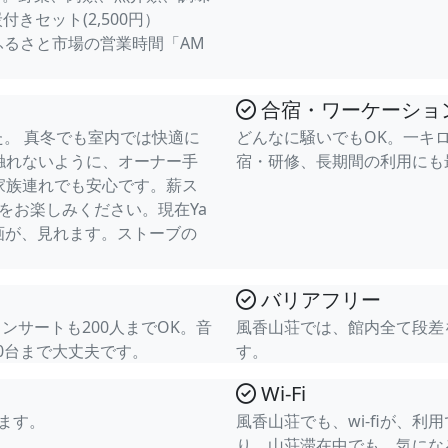
きセット(2,500円）
ふるさと市場の営業時間「AM
合宿・ワーケーショ
た。 真冬でも室内では快適に
どんなに騒いでもOK。一キ
触れないように、オーナー手
宿・研修、長期間の利用にも
家族連れでも安心です。薪ス
夜をお楽しみください。現在Ya
e動画が、見れます。ストーブの
バリアフリー
サートも200人までOK。音
風香山荘では、館内全て段差
0台まで大丈夫です。
す。
Wi-Fi
ます。
風香山荘でも、wi-fiが、利
り、山荘滞在中でも、気にな