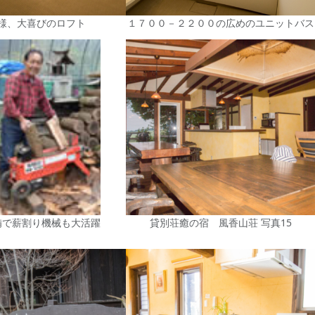
様、大喜びのロフト
１７００－２２００の広めのユニットバス
備で薪割り機械も大活躍
貸別荘癒の宿 風香山荘 写真15