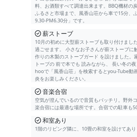
料、お酒類すべて調達出来ます。BBQ機材の炭付
ふるさと市場まで、風香山荘から車で15分、
9.30-PM6.30分」です。
薪ストーブ
10月の初めに大型薪ストーブも取り付けまし
過ごせます。 小さなお子さんが薪ストーブに
作りの木製のストーブガード を設けました。
トーブの 前で本でも 読みながら、 長い冬の
hooで「風香山荘」を検索するとyou-Tub
炎をお楽しみください。
音楽合宿
空気が澄んでいるので音質もバッチリ。野外コン
楽合宿には最適な場所です。合宿での駐車も5
和室あり
1階のリビング隣に、10畳の和室を設けてあり