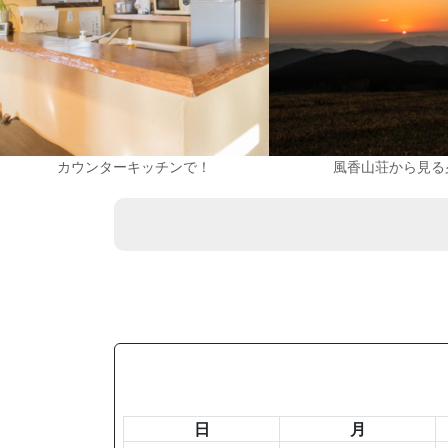
カウンターキッチンで！
風香山荘から見る
日
月