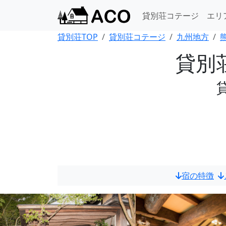
貸別荘コテージ
エリ
貸別荘TOP
貸別荘コテージ
九州地方
貸別
宿の特徴