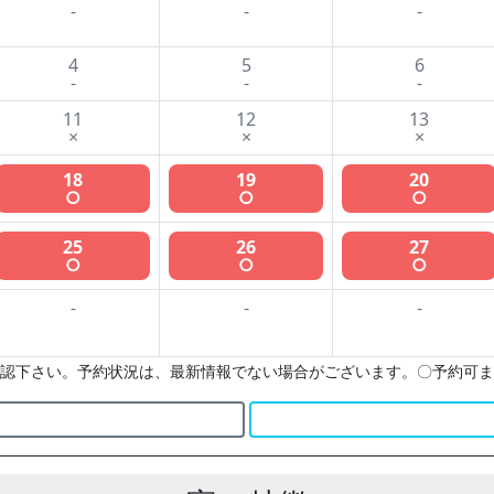
-
-
-
4
5
6
-
-
-
11
12
13
×
×
×
18
19
20
○
○
○
25
26
27
○
○
○
-
-
-
認下さい。予約状況は、最新情報でない場合がございます。〇予約可ま