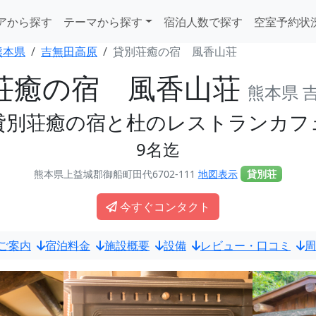
アから探す
テーマから探す
宿泊人数で探す
空室予約状
熊本県
吉無田高原
貸別荘癒の宿 風香山荘
荘癒の宿 風香山荘
熊本県 
貸別荘癒の宿と杜のレストランカフ
9名迄
熊本県上益城郡御船町田代6702-111
地図表示
貸別荘
今すぐコンタクト
ご案内
宿泊料金
施設概要
設備
レビュー・口コミ
周