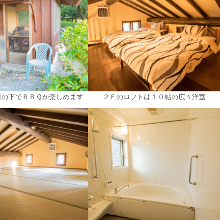
日の下でＢＢＱが楽しめます
２Ｆのロフトは１０帖の広々洋室