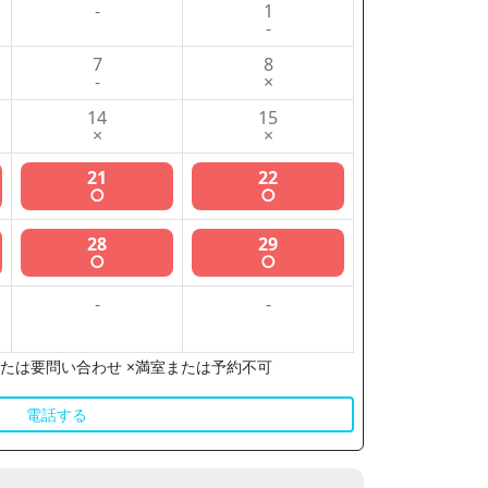
-
1
-
7
8
-
×
14
15
×
×
21
22
○
○
28
29
○
○
-
-
たは要問い合わせ ×満室または予約不可
電話する