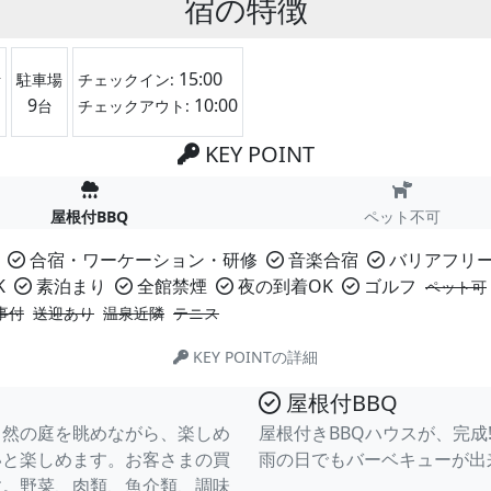
宿の特徴
15:00
計
駐車場
チェックイン:
9
10:00
台
チェックアウト:
KEY POINT
屋根付BBQ
ペット不可
合宿・ワーケーション・研修
音楽合宿
バリアフリ
K
素泊まり
全館禁煙
夜の到着OK
ゴルフ
ペット可
事付
送迎あり
温泉近隣
テニス
KEY POINTの詳細
屋根付BBQ
自然の庭を眺めながら、楽しめ
屋根付きBBQハウスが、完成!
いと楽しめます。お客さまの買
雨の日でもバーベキューが出
す。野菜、肉類、魚介類、調味