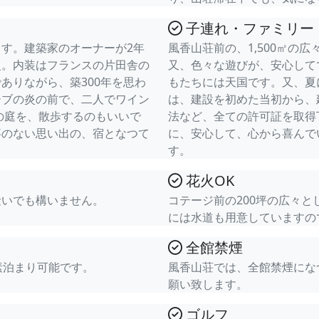
子連れ・ファミリー
す。建築家のオーナーが2年
風香山荘前の、1,500㎡の
慢。内装はフランスの片田舎の
又、色々な遊びが、安心して
ありながら、築300年を思わ
もたちには天国です。又、夏
ーブの炎の前で、二人でワイン
は、建設を初めた当初から、
坪の庭を、散歩するのもいいで
法など、全ての許可証を取得
事のない思い出の、宿となつて
に、安心して、心から喜んで
す。
花火OK
騒いでも構いません。
コテージ前の200坪の広々
には水道も用意していますの
全館禁煙
素泊まり可能です。
風香山荘では、全館禁煙にな
願い致します。
ゴルフ