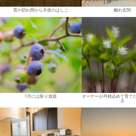
雲の切れ間から天使のはしご
離れ玄関
7月には取り放題
オーナーが丹精込めて育て
る