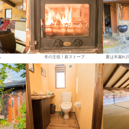
ム
冬の主役！薪ストーブ
夏は木漏れ