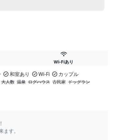
Wi-Fiあり
ー
和室あり
Wi-Fi
カップル
大人数
温泉
ログハウス
古民家
ドッグラン
!
来ます。