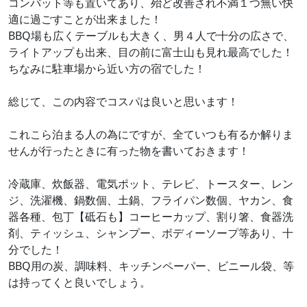
コンバット等も置いてあり、殆ど改善され不満１つ無い快
適に過ごすことが出来ました！
BBQ場も広くテーブルも大きく、男４人で十分の広さで、
ライトアップも出来、目の前に富士山も見れ最高でした！
ちなみに駐車場から近い方の宿でした！
総じて、この内容でコスパは良いと思います！
これこら泊まる人の為にですが、全ていつも有るか解りま
せんが行ったときに有った物を書いておきます！
冷蔵庫、炊飯器、電気ポット、テレビ、トースター、レン
ジ、洗濯機、鍋数個、土鍋、フライパン数個、ヤカン、食
器各種、包丁【砥石も】コーヒーカップ、割り箸、食器洗
剤、ティッシュ、シャンプー、ボディーソープ等あり、十
分でした！
BBQ用の炭、調味料、キッチンペーパー、ビニール袋、等
は持ってくと良いでしょう。