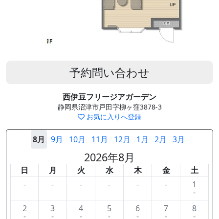
予約問い合わせ
西伊豆フリージアガーデン
静岡県沼津市戸田字柳ヶ窪3878-3
お気に入りへ登録
8月
9月
10月
11月
12月
1月
2月
3月
2026年8月
日
月
火
水
木
金
土
-
-
-
-
-
-
1
-
2
3
4
5
6
7
8
-
-
-
-
-
-
-