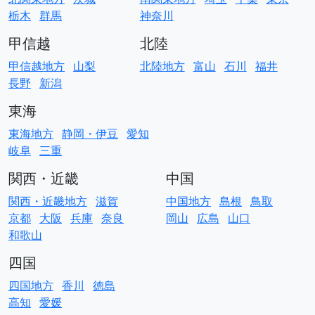
栃木
群馬
神奈川
甲信越
北陸
甲信越地方
山梨
北陸地方
富山
石川
福井
長野
新潟
東海
東海地方
静岡・伊豆
愛知
岐阜
三重
関西・近畿
中国
関西・近畿地方
滋賀
中国地方
島根
鳥取
京都
大阪
兵庫
奈良
岡山
広島
山口
和歌山
四国
四国地方
香川
徳島
高知
愛媛