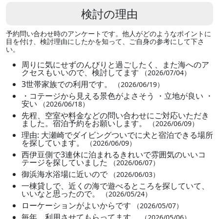
検討の理由
予約問い合わせ時のアンケートです。他人がどのようなポイントに
目を付け、検討理由にしたかを知って、ご自身の参考にして下さ
い。
周りに気にせずのんびりと過ごしたく、また海へのア
クセスもいいので、検討してます
（2026/07/04）
3世帯家族での利用です。
（2026/06/19）
・コテージから見える景色がよさそう ・立地が良い ・
安い
（2026/06/18）
先程、空室や料金などの問い合わせにご対応いただき
ました。宿泊予約をお願いします。
（2026/06/09）
理由: 大瀬崎でダイビングついでに犬と宿泊できる場所
を探しています。
（2026/06/09）
西伊豆側で3連休に泊まれるきれいで雰囲気のいいコ
テージを探していました
（2026/06/07）
御浜海水浴場に近いので
（2026/06/03）
一棟貸しで、近くの海で遊べるところを探していて、
いいなと思ったので。
（2026/05/24）
ローケーションがよいからです
（2026/05/07）
毎年、利用させてもらってます。
（2026/05/06）