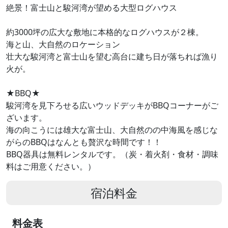
絶景！富士山と駿河湾が望める大型ログハウス
約3000坪の広大な敷地に本格的なログハウスが２棟。
海と山、大自然のロケーション
壮大な駿河湾と富士山を望む高台に建ち日が落ちれば漁り
火が。
★BBQ★
駿河湾を見下ろせる広いウッドデッキがBBQコーナーがご
ざいます。
海の向こうには雄大な富士山、大自然のの中海風を感じな
がらのBBQはなんとも贅沢な時間です！！
BBQ器具は無料レンタルです。（炭・着火剤・食材・調味
料はご用意ください。）
宿泊料金
料金表