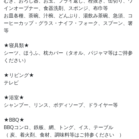
むき、おろし器、お玉、フライ返し、栓抜き、缶切り、ワ
インオープナー、食器洗剤、スポンジ、布巾等
お皿各種、茶碗、汁椀、どんぶり、湯飲み茶碗、急須、コ
ーヒーカップ・グラス・ナイフ・フォーク、スプーン、箸
等
★寝具類★
シーツ、ほうふ、枕カバー（タオル、パジャマ等はご持参
ください）
★リビング★
テレビ
★浴室★
シャンプー、リンス、ボディソープ、ドライヤー等
★BBQ★
BBQコンロ、鉄板、網、トング、イス、テーブル
（ 炭、着火剤、食材、調味料等はご持参ください ）