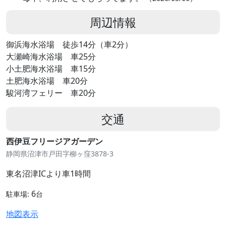
周辺情報
御浜海水浴場 徒歩14分（車2分）
大瀬崎海水浴場 車25分
小土肥海水浴場 車15分
土肥海水浴場 車20分
駿河湾フェリー 車20分
交通
西伊豆フリージアガーデン
静岡県沼津市戸田字柳ヶ窪3878-3
東名沼津ICより車1時間
6
駐車場:
台
地図表示