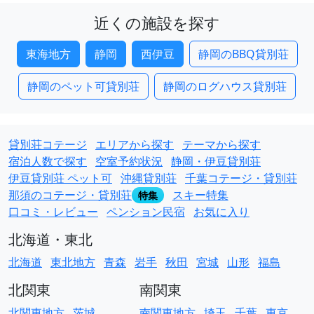
近くの施設を探す
東海地方
静岡
西伊豆
静岡のBBQ貸別荘
静岡のペット可貸別荘
静岡のログハウス貸別荘
貸別荘コテージ
エリアから探す
テーマから探す
宿泊人数で探す
空室予約状況
静岡・伊豆貸別荘
伊豆貸別荘 ペット可
沖縄貸別荘
千葉コテージ・貸別荘
那須のコテージ・貸別荘
スキー特集
特集
口コミ・レビュー
ペンション民宿
お気に入り
北海道・東北
北海道
東北地方
青森
岩手
秋田
宮城
山形
福島
北関東
南関東
北関東地方
茨城
南関東地方
埼玉
千葉
東京