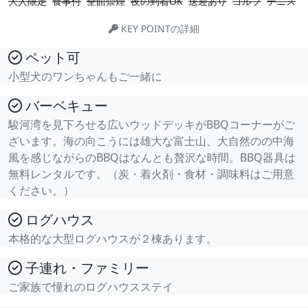
大人限定
食事付
全館禁煙
夜の到着OK
送迎あり
ゴルフ
テニス
KEY POINTの詳細
ペット可
小型犬のワンちゃんもご一緒に
バーベキュー
駿河湾を見下ろせる広いウッドデッキがBBQコーナーがご
ざいます。海の向こうには雄大な富士山、大自然のの中海
風を感じながらのBBQはなんとも贅沢な時間。BBQ器具は
無料レンタルです。（炭・着火剤・食材・調味料はご用意
ください。）
ログハウス
本格的な大型ログハウスが２棟あります。
子連れ・ファミリー
ご家族で憧れのログハウスステイ