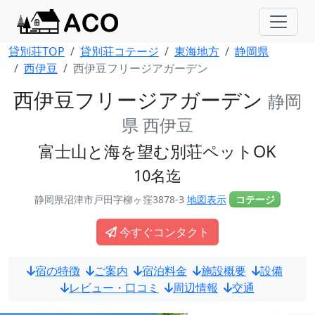
貸別荘TOP
貸別荘コテージ
東海地方
静岡県
西伊豆
西伊豆フリージアガーデン
西伊豆フリージアガーデン
静岡
県 西伊豆
富士山と海を望む別荘ペットOK
10名迄
静岡県沼津市戸田字柳ヶ窪3878-3
地図表示
コテージ
今すぐコンタクト
宿の特徴
ご案内
宿泊料金
施設概要
設備
レビュー・口コミ
周辺情報
交通