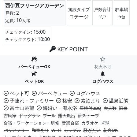
西伊豆フリージアガーデン
施設タイプ
戸数合計
駐車場
2
戸数:
コテージ
2
6
戸
台
10
定員:
人迄
15:00
チェックイン:
10:00
チェックアウト:
KEY POINT
バーベキューOK
花火不可
ペットOK
ログハウス
ペット可
バーベキュー
ログハウス
子連れ・ファミリー
格安
素泊まり
温泉近隣
富士山眺望
海沿い・海水浴
屋根付BBQ
大人数
温泉
古民家
ドッグラン
プール
露天風呂
薪ストーブ
合宿・ワーケーション・研修
音楽合宿
カラオケ
卓球
バリアフリー
和室あり
Wi-Fi
カップル
騒ぎたい
花火OK