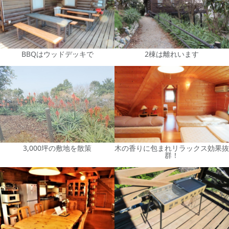
BBQはウッドデッキで
2棟は離れいます
3,000坪の敷地を散策
木の香りに包まれリラックス効果抜
群！