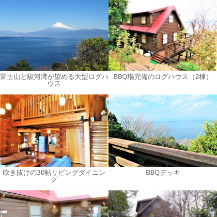
富士山と駿河湾が望める大型ログハ
BBQ場完備のログハウス（2棟）
ウス
吹き抜けの30帖リビングダイニン
BBQデッキ
グ