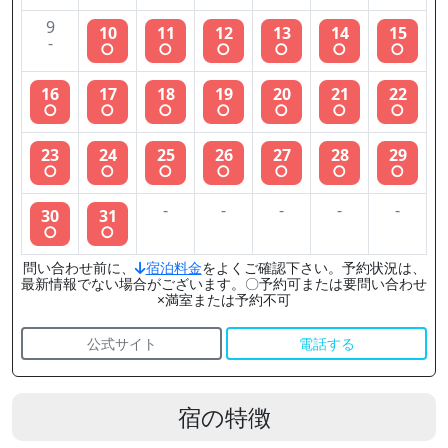
9
10
11
12
13
14
15
-
○
○
○
○
○
○
16
17
18
19
20
21
22
○
○
○
○
○
○
○
23
24
25
26
27
28
29
○
○
○
○
○
○
○
-
-
-
-
-
30
31
○
○
問い合わせ前に、
宿泊料金
をよくご確認下さい。予約状況は、
最新情報でない場合がございます。〇予約可または要問い合わせ
×満室または予約不可
公式サイト
電話する
宿の特徴