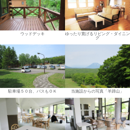
ウッドデッキ
ゆったり寛げるリビング・ダイニン
グ
駐車場５０台、バスもＯＫ
当施設からの写真「羊蹄山」