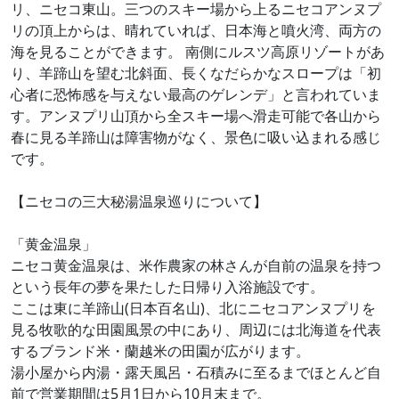
リ、ニセコ東山。三つのスキー場から上るニセコアンヌプ
リの頂上からは、晴れていれば、日本海と噴火湾、両方の
海を見ることができます。 南側にルスツ高原リゾートがあ
り、羊蹄山を望む北斜面、長くなだらかなスロープは「初
心者に恐怖感を与えない最高のゲレンデ」と言われていま
す。アンヌプリ山頂から全スキー場へ滑走可能で各山から
春に見る羊蹄山は障害物がなく、景色に吸い込まれる感じ
です。
【ニセコの三大秘湯温泉巡りについて】
「黄金温泉」
ニセコ黄金温泉は、米作農家の林さんが自前の温泉を持つ
という長年の夢を果たした日帰り入浴施設です。
ここは東に羊蹄山(日本百名山)、北にニセコアンヌプリを
見る牧歌的な田園風景の中にあり、周辺には北海道を代表
するブランド米・蘭越米の田園が広がります。
湯小屋から内湯・露天風呂・石積みに至るまでほとんど自
前で営業期間は5月1日から10月末まで。