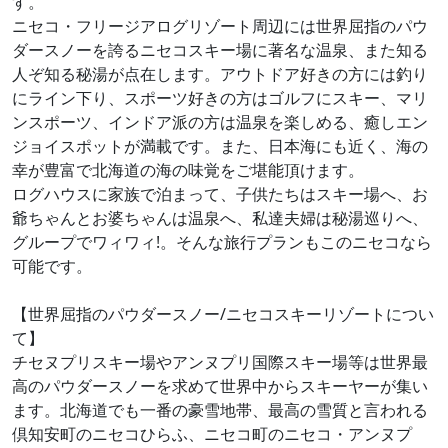
す。
ニセコ・フリージアログリゾート周辺には世界屈指のパウ
ダースノーを誇るニセコスキー場に著名な温泉、また知る
人ぞ知る秘湯が点在します。アウトドア好きの方には釣り
にライン下り、スポーツ好きの方はゴルフにスキー、マリ
ンスポーツ、インドア派の方は温泉を楽しめる、癒しエン
ジョイスポットが満載です。また、日本海にも近く、海の
幸が豊富で北海道の海の味覚をご堪能頂けます。
ログハウスに家族で泊まって、子供たちはスキー場へ、お
爺ちゃんとお婆ちゃんは温泉へ、私達夫婦は秘湯巡りへ、
グループでワィワィ!。そんな旅行プランもこのニセコなら
可能です。
【世界屈指のパウダースノー/ニセコスキーリゾートについ
て】
チセヌプリスキー場やアンヌプリ国際スキー場等は世界最
高のパウダースノーを求めて世界中からスキーヤーが集い
ます。北海道でも一番の豪雪地帯、最高の雪質と言われる
倶知安町のニセコひらふ、ニセコ町のニセコ・アンヌプ