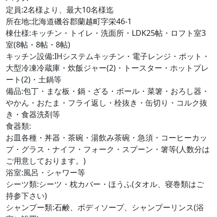
定員:2名様より、最大10名様迄
所在地:北海道磯谷郡蘭越町字栄46-1
棟仕様:キッチン・トイレ・洗面所・LDK25帖・ロフト室3
室(8帖・8帖・8帖)
キッチン設備:IHシステムキッチン・電子レンジ・ポット・
大型冷凍冷蔵庫・炊飯ジャー(2)・トースター・ホットプレ
ート(2)・土鍋等
備品:包丁・まな板・鍋・ざる・ボール・菜箸・おろし器・
やかん・おたま・フライ返し・栓抜き・缶切り・コルク抜
き・食器洗剤等
食器類:
お皿各種・丼器・茶碗・湯飲み茶碗・急須・コーヒーカッ
プ・グラス・ナイフ・フォーク・スプーン・箸等(人数分は
ご用意しております。)
浴室:風呂・シャワー等
シーツ類:シーツ・枕カバー・ほうふ(タオル、寝巻類はご
持参下さい)
シャンプー類:石鹸、ボディソープ、シャンプーリンス(浴