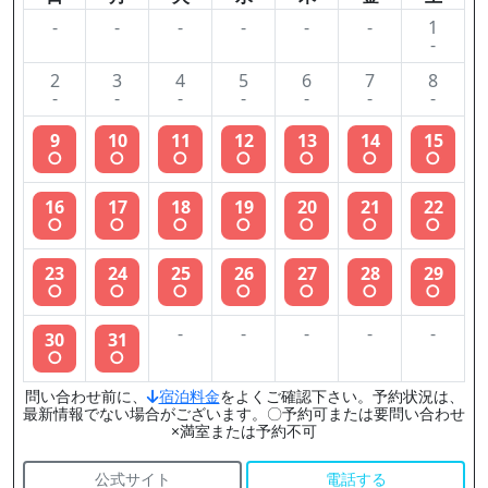
-
-
-
-
-
-
1
-
2
3
4
5
6
7
8
-
-
-
-
-
-
-
9
10
11
12
13
14
15
○
○
○
○
○
○
○
16
17
18
19
20
21
22
○
○
○
○
○
○
○
23
24
25
26
27
28
29
○
○
○
○
○
○
○
-
-
-
-
-
30
31
○
○
問い合わせ前に、
宿泊料金
をよくご確認下さい。予約状況は、
最新情報でない場合がございます。〇予約可または要問い合わせ
×満室または予約不可
公式サイト
電話する