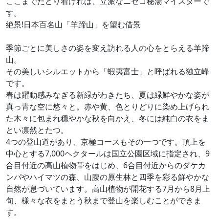
ここまでたどり着ければ、立派なニセコ秘湯マイスターで
す。
絶景!日本百名山「羊蹄山」を望む借景
季節ごとに美しさの姿を変え訪れる人の心をとらえる羊蹄
山。
その美しいシルエットから「蝦夷富士」と呼ばれる独立峰
です。
春は躍動感みなぎる新緑がわきたち、夏は緑鮮やかな姿が
真っ青な空に悠々と。赤や黄、色とりどりに染め上げられ
た木々に包まれ穏やかな秋を向かえ、冬には純白の衣をま
とい凛然とたつ。
4つの登山道があり、京極コースもその一つです。頂上を
中心とする7,000ヘクタールは国立公園区域に指定され、9
合目付近の高山植物帯をはじめ、6合目付近からのダケカ
ンパやハイマツの森、山腹の原生林と四季を彩る鮮やかな
自然が息づいています。高山植物が開花する7月から8月上
旬、様々な衣をまとう秋まで登山を楽しむことができま
す。