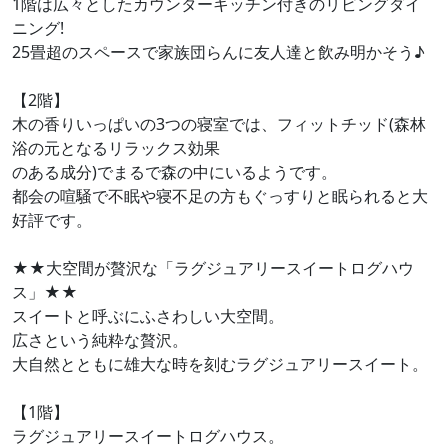
1階は広々としたカウンターキッチン付きのリビングダイ
ニング!
25畳超のスペースで家族団らんに友人達と飲み明かそう♪
【2階】
木の香りいっぱいの3つの寝室では、フィットチッド(森林
浴の元となるリラックス効果
のある成分)でまるで森の中にいるようです。
都会の喧騒で不眠や寝不足の方もぐっすりと眠られると大
好評です。
★★大空間が贅沢な「ラグジュアリースイートログハウ
ス」★★
スイートと呼ぶにふさわしい大空間。
広さという純粋な贅沢。
大自然とともに雄大な時を刻むラグジュアリースイート。
【1階】
ラグジュアリースイートログハウス。