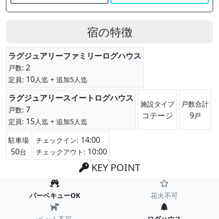
宿の特徴
ラグジュアリーファミリーログハウス
2
戸数:
10
定員:
人迄
+ 追加5人迄
ラグジュアリースイートログハウス
施設タイプ
戸数合計
7
戸数:
コテージ
9
戸
15
定員:
人迄
+ 追加5人迄
14:00
駐車場
チェックイン:
50
10:00
台
チェックアウト:
KEY POINT
バーベキューOK
花火不可
ペット不可
ログハウス