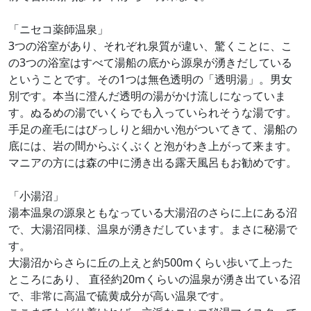
「ニセコ薬師温泉」
3つの浴室があり、それぞれ泉質が違い、驚くことに、こ
の3つの浴室はすべて湯船の底から源泉が湧きだしている
ということです。その1つは無色透明の「透明湯」。男女
別です。本当に澄んだ透明の湯がかけ流しになっていま
す。ぬるめの湯でいくらでも入っていられそうな湯です。
手足の産毛にはびっしりと細かい泡がついてきて、湯船の
底には、岩の間からぶくぶくと泡がわき上がって来ます。
マニアの方には森の中に湧き出る露天風呂もお勧めです。
「小湯沼」
湯本温泉の源泉ともなっている大湯沼のさらに上にある沼
で、大湯沼同様、温泉が湧きだしています。まさに秘湯で
す。
大湯沼からさらに丘の上えと約500mくらい歩いて上った
ところにあり、 直径約20mくらいの温泉が湧き出ている沼
で、非常に高温で硫黄成分が高い温泉です。