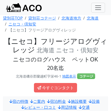
貸別荘TOP
貸別荘コテージ
北海道地方
北海道
ニセコ・倶知安
【ニセコ】フリージアログヴィレッジ
【ニセコ】フリージアログヴィ
レッジ
北海道 ニセコ・倶知安
ニセコのログハウス ペットOK
20名迄
北海道磯谷郡蘭越町字栄46-1
地図表示
コテージ
今すぐコンタクト
宿の特徴
ご案内
宿泊料金
施設概要
設備
レビュー・口コミ
周辺情報
交通