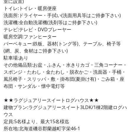
室に設置)
トイレ:トイレ・暖房便座
洗面所:ドライヤー・手拭い(洗面用具等はご持参下さい)
洗濯機:全自動洗濯機(洗剤等はご持参下さい)
テレビ:テレビ・DVDプレーヤー
暖房空調:ファンヒーター
バーベキュー:鉄板、器材(トング等)、テーブル、椅子等
(網、炭、食材はご持参下さい)
駐車場:あり
その他備品類:お盆・ふきん・水きりカゴ・三角コーナー・
スポンジ・たわし・金たわし・脱衣かご・洗面器・手桶・
風呂椅子・スリッパ・敷・掛布団(夏掛け有)・ごみ箱・座
布団・サンダル・懐中電灯等
★★ラグジュアリースイートログハウス★★
建物プラン:ラグジュアリースイート3LDK/1棟2階建ログハ
ウス
定員:5名様より、最大15名様迄
所在地:北海道磯谷郡蘭越町字栄46-1