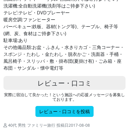
洗濯機:全自動洗濯機(洗剤等はご持参下さい)
テレビ:テレビ・DVDプレーヤー
暖房空調:ファンヒーター
バーベキュー:鉄板、器材(トング等)、テーブル、椅子等
(網、炭、食材はご持参下さい)
駐車場:あり
その他備品類:お盆・ふきん・水きりカゴ・三角コーナー・
スポンジ・たわし・金たわし・脱衣かご・洗面器・手桶・
風呂椅子・スリッパ・敷・掛布団(夏掛け有)・ごみ箱・座
布団・サンダル・懐中電灯等
レビュー・口コミ
実際に宿泊して良かった！という施設への応援メッセージを募集し
ております。
レビュー・口コミを投稿
40代 男性 ファミリー旅行 投稿日2017-08-08