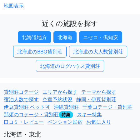
地図表示
近くの施設を探す
北海道地方
北海道
ニセコ・倶知安
北海道のBBQ貸別荘
北海道の大人数貸別荘
北海道のログハウス貸別荘
貸別荘コテージ
エリアから探す
テーマから探す
宿泊人数で探す
空室予約状況
静岡・伊豆貸別荘
伊豆貸別荘 ペット可
沖縄貸別荘
千葉コテージ・貸別荘
那須のコテージ・貸別荘
スキー特集
特集
口コミ・レビュー
ペンション民宿
お気に入り
北海道・東北