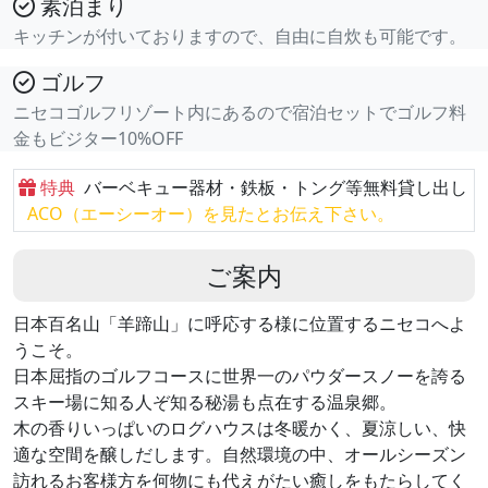
素泊まり
キッチンが付いておりますので、自由に自炊も可能です。
ゴルフ
ニセコゴルフリゾート内にあるので宿泊セットでゴルフ料
金もビジター10%OFF
特典
バーベキュー器材・鉄板・トング等無料貸し出し
ACO（エーシーオー）を見たとお伝え下さい。
ご案内
日本百名山「羊蹄山」に呼応する様に位置するニセコへよ
うこそ。
日本屈指のゴルフコースに世界一のパウダースノーを誇る
スキー場に知る人ぞ知る秘湯も点在する温泉郷。
木の香りいっぱいのログハウスは冬暖かく、夏涼しい、快
適な空間を醸しだします。自然環境の中、オールシーズン
訪れるお客様方を何物にも代えがたい癒しをもたらしてく