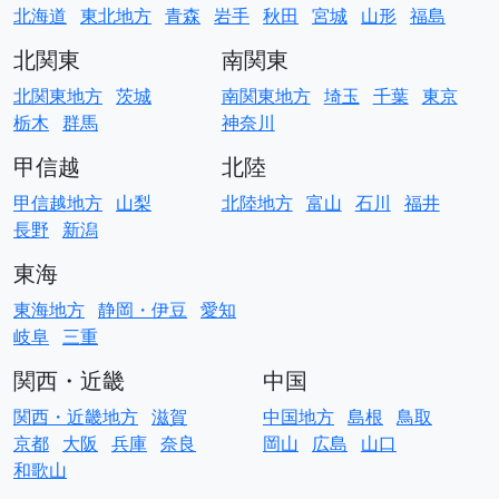
北海道
東北地方
青森
岩手
秋田
宮城
山形
福島
北関東
南関東
北関東地方
茨城
南関東地方
埼玉
千葉
東京
栃木
群馬
神奈川
甲信越
北陸
甲信越地方
山梨
北陸地方
富山
石川
福井
長野
新潟
東海
東海地方
静岡・伊豆
愛知
岐阜
三重
関西・近畿
中国
関西・近畿地方
滋賀
中国地方
島根
鳥取
京都
大阪
兵庫
奈良
岡山
広島
山口
和歌山