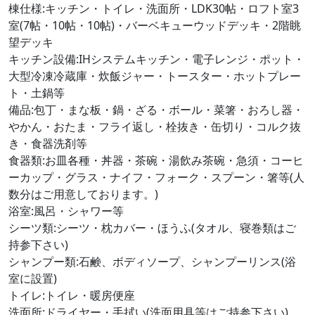
棟仕様:キッチン・トイレ・洗面所・LDK30帖・ロフト室3
室(7帖・10帖・10帖)・バーベキューウッドデッキ・2階眺
望デッキ
キッチン設備:IHシステムキッチン・電子レンジ・ポット・
大型冷凍冷蔵庫・炊飯ジャー・トースター・ホットプレー
ト・土鍋等
備品:包丁・まな板・鍋・ざる・ボール・菜箸・おろし器・
やかん・おたま・フライ返し・栓抜き・缶切り・コルク抜
き・食器洗剤等
食器類:お皿各種・丼器・茶碗・湯飲み茶碗・急須・コーヒ
ーカップ・グラス・ナイフ・フォーク・スプーン・箸等(人
数分はご用意しております。)
浴室:風呂・シャワー等
シーツ類:シーツ・枕カバー・ほうふ(タオル、寝巻類はご
持参下さい)
シャンプー類:石鹸、ボディソープ、シャンプーリンス(浴
室に設置)
トイレ:トイレ・暖房便座
洗面所:ドライヤー・手拭い(洗面用具等はご持参下さい)