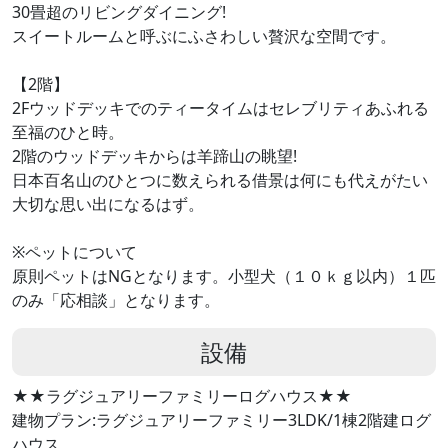
30畳超のリビングダイニング!
スイートルームと呼ぶにふさわしい贅沢な空間です。
【2階】
2Fウッドデッキでのティータイムはセレブリティあふれる
至福のひと時。
2階のウッドデッキからは羊蹄山の眺望!
日本百名山のひとつに数えられる借景は何にも代えがたい
大切な思い出になるはず。
※ペットについて
原則ペットはNGとなります。小型犬（１０ｋｇ以内）１匹
のみ「応相談」となります。
設備
★★ラグジュアリーファミリーログハウス★★
建物プラン:ラグジュアリーファミリー3LDK/1棟2階建ログ
ハウス