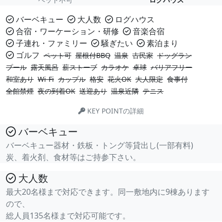
バーベキュー
大人数
ログハウス
合宿・ワーケーション・研修
音楽合宿
子連れ・ファミリー
騒ぎたい
素泊まり
ゴルフ
ペット可
屋根付BBQ
温泉
古民家
ドッグラン
プール
露天風呂
薪ストーブ
カラオケ
卓球
バリアフリー
和室あり
Wi-Fi
カップル
格安
花火OK
大人限定
食事付
全館禁煙
夜の到着OK
送迎あり
温泉近隣
テニス
KEY POINTの詳細
バーベキュー
バーベキュー器材・鉄板・トング等貸出し(一部有料)
炭、着火剤、食材等はご持参下さい。
大人数
最大20名様まで対応できます。同一敷地内に9棟あります
ので、
総人員135名様まで対応可能です。