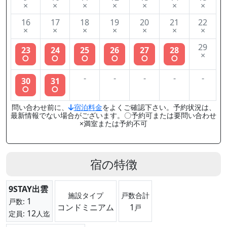
×
×
×
×
×
×
×
16
17
18
19
20
21
22
×
×
×
×
×
×
×
29
23
24
25
26
27
28
×
○
○
○
○
○
○
-
-
-
-
-
30
31
○
○
問い合わせ前に、
宿泊料金
をよくご確認下さい。予約状況は、
最新情報でない場合がございます。〇予約可または要問い合わせ
×満室または予約不可
宿の特徴
9STAY出雲
施設タイプ
戸数合計
1
戸数:
コンドミニアム
1
戸
12
定員:
人迄