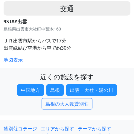
交通
9STAY出雲
島根県出雲市大社町中荒木160
ＪＲ出雲市駅からバスで17分
出雲縁結び空港から車で約30分
地図表示
近くの施設を探す
中国地方
島根
出雲・大社・湯の川
島根の大人数貸別荘
貸別荘コテージ
エリアから探す
テーマから探す