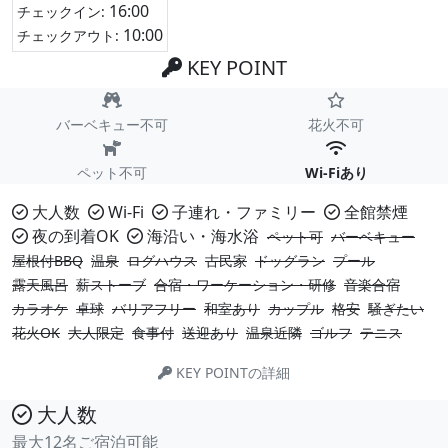
16:00
チェックイン:
10:00
チェックアウト:
KEY POINT
バーベキュー不可
花火不可
ペット不可
Wi-Fiあり
大人数
Wi-Fi
子連れ・ファミリー
全館禁煙
夜の到着OK
海沿い・海水浴
ペット可
バーベキュー
屋根付BBQ
温泉
ログハウス
古民家
ドッグラン
プール
露天風呂
薪ストーブ
合宿・ワーケーション・研修
音楽合宿
カラオケ
卓球
バリアフリー
和室あり
カップル
格安
騒ぎたい
花火OK
大人限定
食事付
送迎あり
温泉近隣
ゴルフ
テニス
KEY POINTの詳細
大人数
最大12名ご宿泊可能