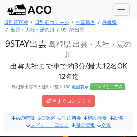
貸別荘TOP
貸別荘コテージ
中国地方
島根県
出雲・大社・湯の川
9STAY出雲
9STAY出雲
島根県 出雲・大社・湯の
川
出雲大社まで車で約3分/最大12名OK
12名迄
島根県出雲市大社町中荒木160
地図表示
コンドミニアム
今すぐコンタクト
宿の特徴
ご案内
宿泊料金
施設概要
設備
レビュー・口コミ
周辺情報
交通