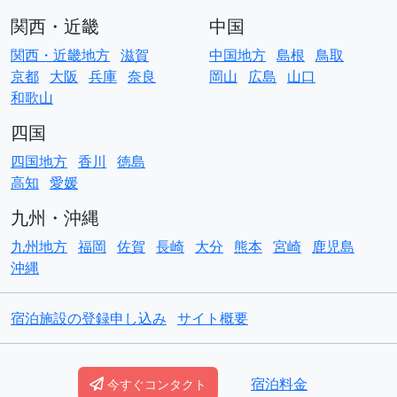
関西・近畿
中国
関西・近畿地方
滋賀
中国地方
島根
鳥取
京都
大阪
兵庫
奈良
岡山
広島
山口
和歌山
四国
四国地方
香川
徳島
高知
愛媛
九州・沖縄
九州地方
福岡
佐賀
長崎
大分
熊本
宮崎
鹿児島
沖縄
宿泊施設の登録申し込み
サイト概要
© Copyright
ACO貸別荘コテージ
宿泊料金
今すぐコンタクト