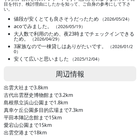
目を付け、検討理由にしたかを知って、ご自身の参考にして下さ
い。
値段が安くとても良さそうだったため
（2026/05/24）
acoでみました。
（2026/05/19）
大人数で利用のため、夜23時までチェックインできる
ため。
（2026/04/29）
3家族なので一棟貸しはありがたいです。
（2026/01/2
0）
安くて広いと思いました
（2025/12/04）
周辺情報
出雲大社まで3.8km
古代出雲歴史博物館まで3.2km
島根県立浜山公園まで1.8km
真幸ケ丘公園多目的広場まで7.3km
平田本陣記念館まで15km
愛宕山公園まで15km
出雲空港まで18km