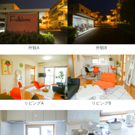
外観A
外観B
リビングA
リビングB