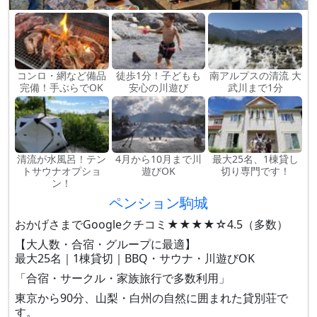
コンロ・網など備品
徒歩1分！子どもも
南アルプスの清流 大
完備！手ぶらでOK
安心の川遊び
武川まで1分
清流が水風呂！テン
4月から10月まで川
最大25名、1棟貸し
トサウナオプショ
遊びOK
切り専門です！
ン！
ペンション駒城
おかげさまでGoogleクチコミ★★★★☆4.5（多数）
【大人数・合宿・グループに最適】
最大25名｜1棟貸切｜BBQ・サウナ・川遊びOK
「合宿・サークル・家族旅行で多数利用」
東京から90分、山梨・白州の自然に囲まれた貸別荘で
す。