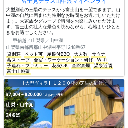
富士見テラス山中湖マイペンライ
大型別荘の三階のテラスから富士山を一望できます。山
中湖の自然に囲まれた特別なお時間をお過ごしいただけ
ます。大家族やグループで時間をお楽しみいただけま
す。富士山の壮大な景色を眺めながら、心地よいひとと
きをお過ごしください。
甲信越／山梨県／山中湖
山梨県南都留郡山中湖村平野1248番67
貸別荘
ペット可
屋根付BBQ
大人数
サウナ
薪ストーブ
合宿・ワーケーション・研修
Wi-Fi
子連れ・ファミリー
花火OK
全館禁煙
温泉近隣
富士山眺望
【大型ヴィラ】１２００坪の芝生の庭付き
¥7,004～¥20,000
1人あたり目安
山梨・山中湖
24名迄