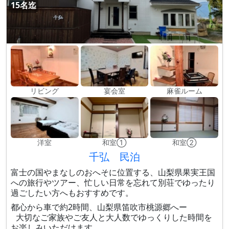
15名迄
リビング
宴会室
麻雀ルーム
洋室
和室①
和室②
千弘 民泊
富士の国やまなしのおへそに位置する、山梨県果実王国
への旅行やツアー、忙しい日常を忘れて別荘でゆったり
過ごしたい方へもおすすめです。
都心から車で約2時間、山梨県笛吹市桃源郷へー
大切なご家族やご友人と大人数でゆっくりした時間を
お楽しみいただけます。