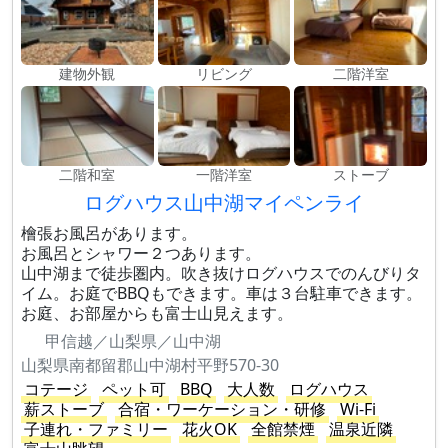
建物外観
リビング
二階洋室
二階和室
一階洋室
ストーブ
ログハウス山中湖マイペンライ
檜張お風呂があります。
お風呂とシャワー２つあります。
山中湖まで徒歩圏内。吹き抜けログハウスでのんびりタ
イム。お庭でBBQもできます。車は３台駐車できます。
お庭、お部屋からも富士山見えます。
甲信越／山梨県／山中湖
山梨県南都留郡山中湖村平野570-30
コテージ
ペット可
BBQ
大人数
ログハウス
薪ストーブ
合宿・ワーケーション・研修
Wi-Fi
子連れ・ファミリー
花火OK
全館禁煙
温泉近隣