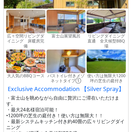
広々空間リビングダ
富士山展望風呂
リビングダイニング
イニング 床暖房完
直通 全天候型BBQ
備
場
大人気のBBQコース
バストイレ付きメゾ
使い方は無限大1200
ネットタイプ①
坪の芝生の庭付き
Exclusive Accommodation 【Silver Spray】
・富士山を眺めながら自由に贅沢にご滞在いただけま
す。
・最大24名様宿泊可能！
•1200坪の芝生の庭付き！使い方は無限大！！
・最新システムキッチン付き約40畳の広々リビングダイ
ニング