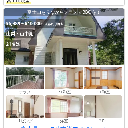
富士山眺望
富士山を見ながらテラスでBBQを！
¥6,389～¥10,000
1人あたり目安
山梨・山中湖
21名迄
テラス
２F和室
１F和室
リビング
洋室
３F１