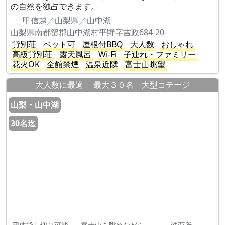
の自然を独占できます。
甲信越／山梨県／山中湖
山梨県南都留郡山中湖村平野字吉政684-20
貸別荘
ペット可
屋根付BBQ
大人数
おしゃれ
高級貸別荘
露天風呂
Wi-Fi
子連れ・ファミリー
花火OK
全館禁煙
温泉近隣
富士山眺望
大人数に最適 最大３０名 大型コテージ
山梨・山中湖
30名迄