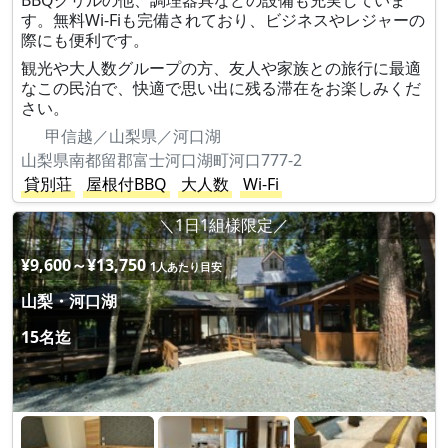
BBQグリルの他、調理器具などの設備も充実していま
す。無料Wi-Fiも完備されており、ビジネスやレジャーの
際にも便利です。
観光や大人数グループの方、友人や家族との旅行に最適
なこの民泊で、快適で思い出に残る滞在をお楽しみくだ
さい。
甲信越／山梨県／河口湖
山梨県南都留郡富士河口湖町河口777-2
貸別荘
屋根付BBQ
大人数
Wi-Fi
＼1日1組様限定／
¥9,600～¥13,750
1人あたり目安
山梨・河口湖
15名迄