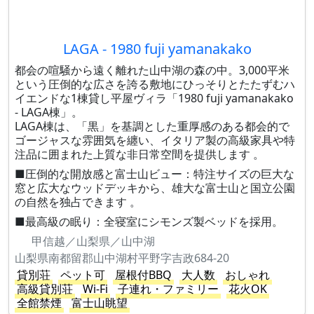
LAGA - 1980 fuji yamanakako
都会の喧騒から遠く離れた山中湖の森の中。3,000平米
という圧倒的な広さを誇る敷地にひっそりとたたずむハ
イエンドな1棟貸し平屋ヴィラ「1980 fuji yamanakako
- LAGA棟」。
LAGA棟は、「黒」を基調とした重厚感のある都会的で
ゴージャスな雰囲気を纏い、イタリア製の高級家具や特
注品に囲まれた上質な非日常空間を提供します 。
■圧倒的な開放感と富士山ビュー：特注サイズの巨大な
窓と広大なウッドデッキから、雄大な富士山と国立公園
の自然を独占できます 。
■最高級の眠り：全寝室にシモンズ製ベッドを採用。
甲信越／山梨県／山中湖
山梨県南都留郡山中湖村平野字吉政684-20
貸別荘
ペット可
屋根付BBQ
大人数
おしゃれ
高級貸別荘
Wi-Fi
子連れ・ファミリー
花火OK
全館禁煙
富士山眺望