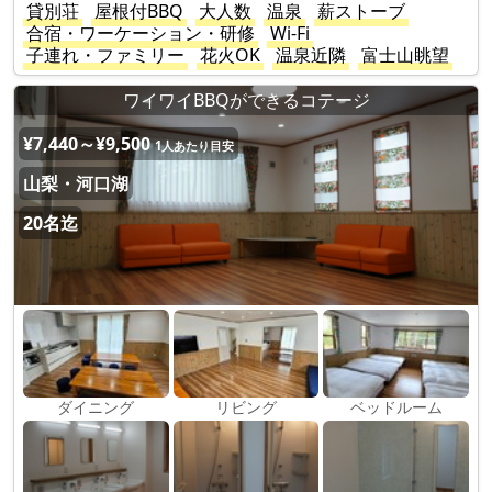
貸別荘
屋根付BBQ
大人数
温泉
薪ストーブ
合宿・ワーケーション・研修
Wi-Fi
子連れ・ファミリー
花火OK
温泉近隣
富士山眺望
ワイワイBBQができるコテージ
¥7,440～¥9,500
1人あたり目安
山梨・河口湖
20名迄
ダイニング
リビング
ベッドルーム