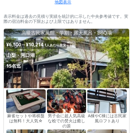
地図表示
表示料金は過去の見積り実績を統計的に示した中央参考値です。実
際の宿泊料金の下限および上限ではありません。
高級古民家風館・学割・露天風呂・BBQ場
¥6,500～¥10,214
1人あたり目安
山梨・河口湖
15名迄
麻雀セットや将棋盤
男子会に超人気高級
A棟やC棟には古民家
は無料！大人気☆
な桧での焚火は癒し
風ロフトあり
の源