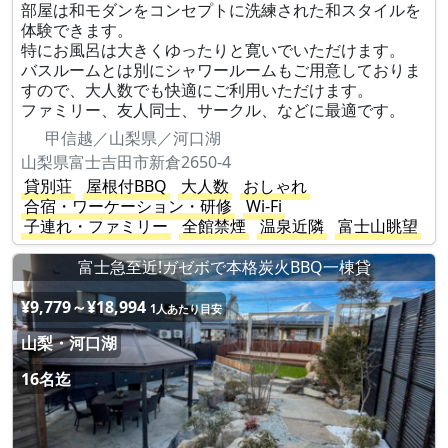
部屋は和モダンをコンセプトに洗練された和スタイルを
体験できます。
特にお風呂は大きくゆったりと寛いでいただけます。
バスルームとは別にシャワールームもご用意しておりま
すので、大人数でも快適にご利用いただけます。
ファミリー、友人同士、サークル、などに最適です。
甲信越／山梨県／河口湖
山梨県富士吉田市新倉2650-4
貸別荘
屋根付BBQ
大人数
おしゃれ
合宿・ワーケーション・研修
Wi-Fi
子連れ・ファミリー
全館禁煙
温泉近隣
富士山眺望
富士急至近!ガゼボで本格炭火BBQ一棟貸
¥9,779～¥18,994
1人あたり目安
山梨・河口湖
16名迄