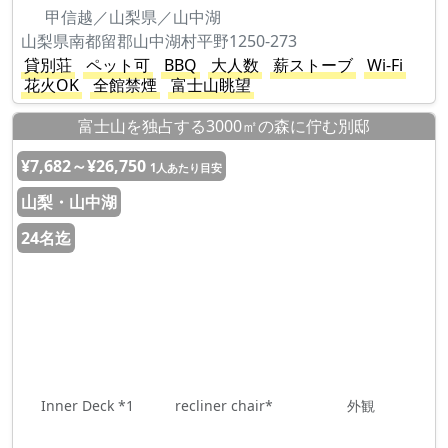
甲信越／山梨県／山中湖
山梨県南都留郡山中湖村平野1250-273
貸別荘
ペット可
BBQ
大人数
薪ストーブ
Wi-Fi
花火OK
全館禁煙
富士山眺望
富士山を独占する3000㎡の森に佇む別邸
¥7,682～¥26,750
1人あたり目安
山梨・山中湖
24名迄
Inner Deck *1
recliner chair*
外観