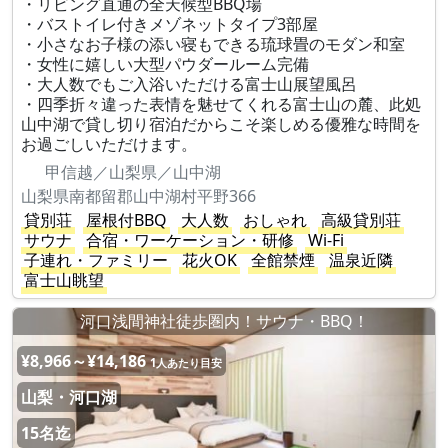
・リビング直通の全天候型BBQ場
・バストイレ付きメゾネットタイプ3部屋
・小さなお子様の添い寝もできる琉球畳のモダン和室
・女性に嬉しい大型パウダールーム完備
・大人数でもご入浴いただける富士山展望風呂
・四季折々違った表情を魅せてくれる富士山の麓、此処
山中湖で貸し切り宿泊だからこそ楽しめる優雅な時間を
お過ごしいただけます。
甲信越／山梨県／山中湖
山梨県南都留郡山中湖村平野366
貸別荘
屋根付BBQ
大人数
おしゃれ
高級貸別荘
サウナ
合宿・ワーケーション・研修
Wi-Fi
子連れ・ファミリー
花火OK
全館禁煙
温泉近隣
富士山眺望
河口浅間神社徒歩圏内！サウナ・BBQ！
¥8,966～¥14,186
1人あたり目安
山梨・河口湖
15名迄