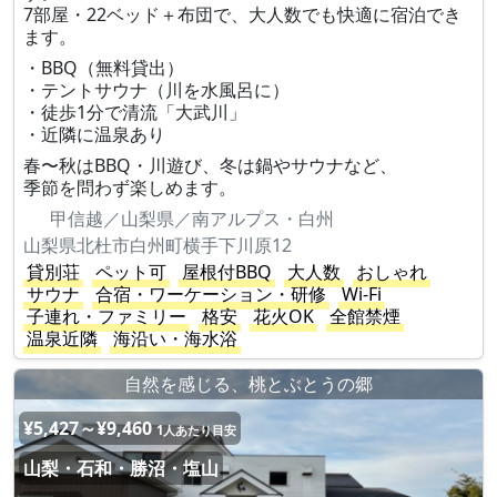
7部屋・22ベッド＋布団で、大人数でも快適に宿泊でき
ます。
・BBQ（無料貸出）
・テントサウナ（川を水風呂に）
・徒歩1分で清流「大武川」
・近隣に温泉あり
春〜秋はBBQ・川遊び、冬は鍋やサウナなど、
季節を問わず楽しめます。
甲信越／山梨県／南アルプス・白州
山梨県北杜市白州町横手下川原12
貸別荘
ペット可
屋根付BBQ
大人数
おしゃれ
サウナ
合宿・ワーケーション・研修
Wi-Fi
子連れ・ファミリー
格安
花火OK
全館禁煙
温泉近隣
海沿い・海水浴
自然を感じる、桃とぶとうの郷
¥5,427～¥9,460
1人あたり目安
山梨・石和・勝沼・塩山