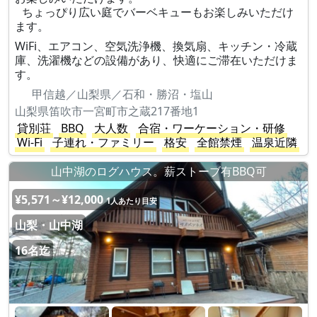
ちょっぴり広い庭でバーベキューもお楽しみいただけ
ます。
WiFi、エアコン、空気洗浄機、換気扇、キッチン・冷蔵
庫、洗濯機などの設備があり、快適にご滞在いただけま
す。
甲信越／山梨県／石和・勝沼・塩山
山梨県笛吹市一宮町市之蔵217番地1
貸別荘
BBQ
大人数
合宿・ワーケーション・研修
Wi-Fi
子連れ・ファミリー
格安
全館禁煙
温泉近隣
山中湖のログハウス。薪ストーブ有BBQ可
¥5,571～¥12,000
1人あたり目安
山梨・山中湖
16名迄