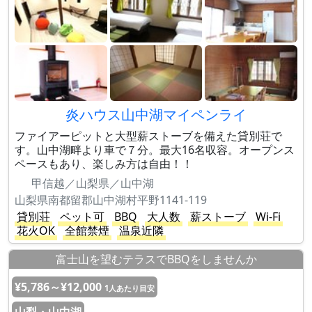
炎ハウス山中湖マイペンライ
ファイアーピットと大型薪ストーブを備えた貸別荘で
す。山中湖畔より車で７分。最大16名収容。オープンス
ペースもあり、楽しみ方は自由！！
甲信越／山梨県／山中湖
山梨県南都留郡山中湖村平野1141-119
貸別荘
ペット可
BBQ
大人数
薪ストーブ
Wi-Fi
花火OK
全館禁煙
温泉近隣
富士山を望むテラスでBBQをしませんか
¥5,786～¥12,000
1人あたり目安