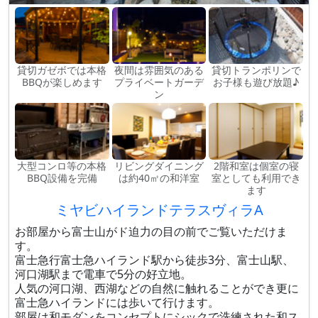
貸切ガゼボでは本格
夜間は雰囲気のある
貸切トランポリンで
BBQが楽しめます
プライベートガーデ
お子様も遊び放題♪
ン
大型コンロ等の本格
リビングダイニング
2階和室は個室の寝
BBQ設備を完備
は約40㎡の和洋室
室としても利用でき
ます
ミヤビハイランドテラスヴィラA
お部屋から富士山がド迫力の目の前でご覧いただけま
す。
富士急行富士急ハイランド駅から徒歩3分、富士山駅、
河口湖駅まで電車で5分の好立地。
人気の河口湖、西湖などの自然に触れることができ更に
富士急ハイランドには歩いて行けます。
部屋は和モダンをコンセプトにシックで洗練された和ス