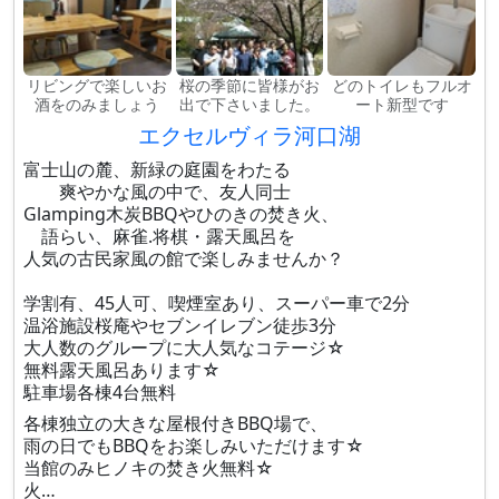
リビングで楽しいお
桜の季節に皆様がお
どのトイレもフルオ
酒をのみましょう
出で下さいました。
ート新型です
エクセルヴィラ河口湖
富士山の麓、新緑の庭園をわたる
爽やかな風の中で、友人同士
Glamping木炭BBQやひのきの焚き火、
語らい、麻雀.将棋・露天風呂を
人気の古民家風の館で楽しみませんか？
学割有、45人可、喫煙室あり、スーパー車で2分
温浴施設桜庵やセブンイレブン徒歩3分
大人数のグループに大人気なコテージ☆
無料露天風呂あります☆
駐車場各棟4台無料
各棟独立の大きな屋根付きBBQ場で、
雨の日でもBBQをお楽しみいただけます☆
当館のみヒノキの焚き火無料☆
火…