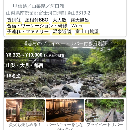
甲信越／山梨県／河口湖
山梨県南都留郡富士河口湖町勝山3319-2
貸別荘
屋根付BBQ
大人数
露天風呂
合宿・ワーケーション・研修
Wi-Fi
子連れ・ファミリー
温泉近隣
富士山眺望
道志村のプライベートリバー付き貸別荘
¥6,333～¥10,000
1人あたり目安
山梨・大月・都留
16名迄
焚火も楽しめる！
バーベキューをしな
プライベートリバー
がら焚火