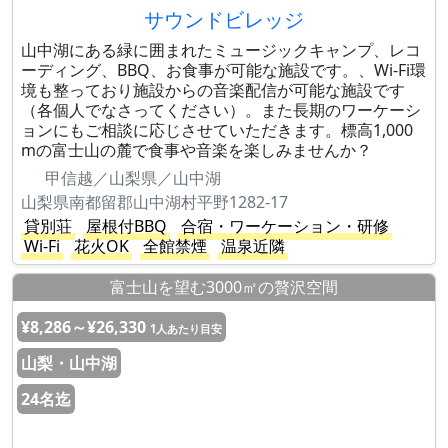
サウンドビレッジ
山中湖にある緑に囲まれたミュージックキャンプ、レコ
ーディング、BBQ、お食事が可能な施設です。、Wi-Fi環
境も整っており施設からの音楽配信が可能な施設です
（各個人でなさってください）。また長期のワーケーシ
ョンにもご相談に応じさせていただきます。標高1,000
mの富士山の麓で食事や音楽を楽しみませんか？
甲信越／山梨県／山中湖
山梨県南都留郡山中湖村平野1282-17
貸別荘
屋根付BBQ
合宿・ワーケーション・研修
Wi-Fi
花火OK
全館禁煙
温泉近隣
富士山を望む3000㎡の贅沢空間
¥8,286～¥26,330
1人あたり目安
山梨・山中湖
24名迄