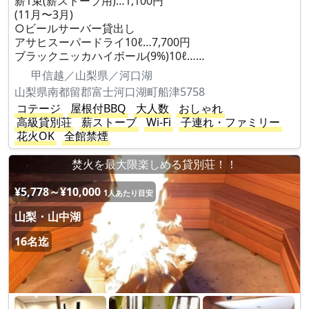
薪1束(薪ストーブ用)…1,100円
(11月〜3月)
○ビールサーバー貸出し
アサヒスーパードライ10ℓ…7,700円
ブラックニッカハイボール(9%)10ℓ……
甲信越／山梨県／河口湖
山梨県南都留郡富士河口湖町船津5758
コテージ
屋根付BBQ
大人数
おしゃれ
高級貸別荘
薪ストーブ
Wi-Fi
子連れ・ファミリー
花火OK
全館禁煙
焚火を最大限楽しめる貸別荘！！
¥5,778～¥10,000
1人あたり目安
山梨・山中湖
16名迄