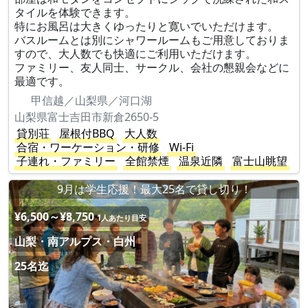
タイルを体験できます。
特にお風呂は大きくゆったりと寛いでいただけます。
バスルームとは別にシャワールームもご用意しておりま
すので、大人数でも快適にご利用いただけます。
ファミリー、友人同士、サークル、会社の懇親会などに
最適です。
甲信越／山梨県／河口湖
山梨県富士吉田市新倉2650-5
貸別荘
屋根付BBQ
大人数
合宿・ワーケーション・研修
Wi-Fi
子連れ・ファミリー
全館禁煙
温泉近隣
富士山眺望
9月は学生応援！最大25名で貸し切り！
¥6,500～¥8,750
1人あたり目安
山梨・南アルプス・白州
25名迄