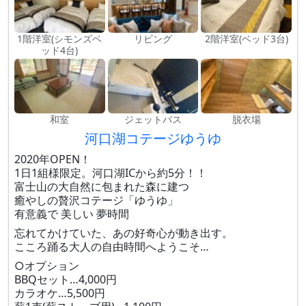
1階洋室(シモンズベ
リビング
2階洋室(ベッド3台)
ッド4台)
和室
ジェットバス
脱衣場
河口湖コテージゆうゆ
2020年OPEN！
1日1組様限定。河口湖ICから約5分！！
富士山の大自然に包まれた森に建つ
癒やしの贅沢コテージ「ゆうゆ」
有意義で 美しい 夢時間
忘れてかけていた、あの好奇心が動き出す。
こころ踊る大人の自由時間へようこそ…
○オプション
BBQセット…4,000円
カラオケ…5,500円