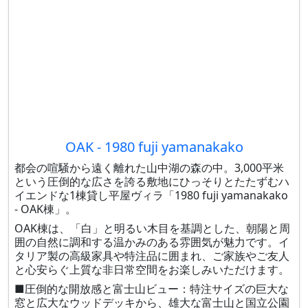
OAK - 1980 fuji yamanakako
都会の喧騒から遠く離れた山中湖の森の中。3,000平米
という圧倒的な広さを誇る敷地にひっそりとたたずむハ
イエンドな1棟貸し平屋ヴィラ「1980 fuji yamanakako
- OAK棟」。
OAK棟は、「白」と明るい木目を基調とした、朝陽と周
囲の自然に調和する温かみのある雰囲気が魅力です。イ
タリア製の高級家具や特注品に囲まれ、ご家族やご友人
と心安らぐ上質な非日常空間をお楽しみいただけます。
■圧倒的な開放感と富士山ビュー：特注サイズの巨大な
窓と広大なウッドデッキから、雄大な富士山と国立公園