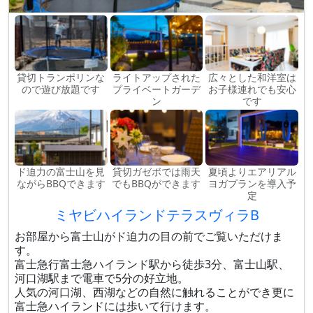
貸切トランポリンな
ライトアップされた
広々とした和洋室は
ので遊び放題です
プライベートガーデ
お子様連れでも安心
ン
です
ド迫力の富士山を見
貸切ガゼボでは雨天
夏頃よりエアリアル
ながらBBQできます
でもBBQができます
ヨガプランを導入予
定
ミヤビハイランドテラスヴィラB
お部屋から富士山がド迫力の目の前でご覧いただけま
す。
富士急行富士急ハイランド駅から徒歩3分、富士山駅、
河口湖駅まで電車で5分の好立地。
人気の河口湖、西湖などの自然に触れることができ更に
富士急ハイランドには歩いて行けます。