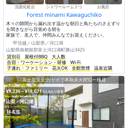
洗面化粧台
シャワールーム２つ
お風呂
Forest minami Kawaguchiko
木々の隙間から漏れ出す温かな朝日と鳥たちのさえずり
を聞きながら目覚める朝を
家族で、友人で、仲間みんなでお迎えください。
甲信越／山梨県／河口湖
山梨県南都留郡富士河口湖町勝山3425
貸別荘
屋根付BBQ
大人数
合宿・ワーケーション・研修
Wi-Fi
子連れ・ファミリー
花火OK
全館禁煙
温泉近隣
富士急至近!ガゼボで本格炭火BBQ一棟貸
¥9,230～¥18,071
1人あたり目安
山梨・河口湖
16名迄