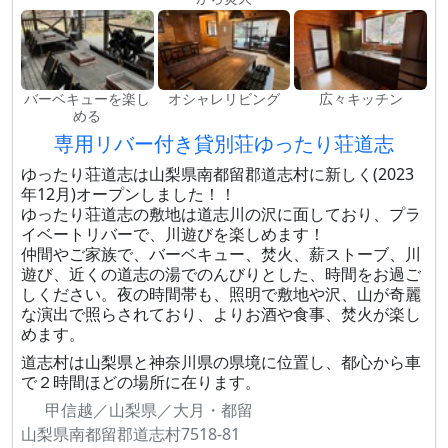
バーベキューを楽し
オシャレリビング
広々キッチン
める
専用リバー付き貸別荘ゆったり荘道志
ゆったり荘道志は山梨県南都留郡道志村に新しく(2023
年12月)オープンしました！！
ゆったり荘道志の敷地は道志川の沢に面しており、プラ
イベートリバーで、川遊びを楽しめます！
仲間やご家族で、バーベキュー、焚火、薪ストーブ、川
遊び、近くの道志の湯でのんびりとした、時間をお過ご
しください。夜の時間帯も、照明で敷地や沢、山が奇麗
な演出で照らされており、よりお酒や食事、焚火が楽し
めます。
道志村は山梨県と神奈川県の県境に位置し、都心から車
で２時間ほどの場所に在ります。
甲信越／山梨県／大月・都留
山梨県南都留郡道志村7518-81