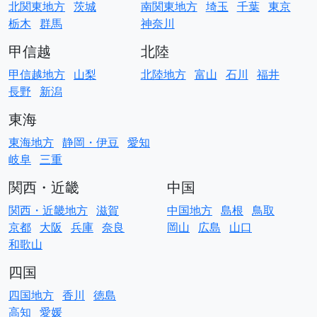
北関東地方
茨城
南関東地方
埼玉
千葉
東京
栃木
群馬
神奈川
甲信越
北陸
甲信越地方
山梨
北陸地方
富山
石川
福井
長野
新潟
東海
東海地方
静岡・伊豆
愛知
岐阜
三重
関西・近畿
中国
関西・近畿地方
滋賀
中国地方
島根
鳥取
京都
大阪
兵庫
奈良
岡山
広島
山口
和歌山
四国
四国地方
香川
徳島
高知
愛媛