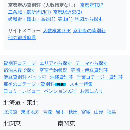
京都府の貸別荘（人数指定なし）
京都府TOP
二条城・御所周辺(1)
京都駅近郊(2)
嵯峨野・嵐山・高雄(1)
美山(1)
地図から探す
サイトメニュー
人数検索TOP
京都府の貸別荘
他の都道府県
貸別荘コテージ
エリアから探す
テーマから探す
宿泊人数で探す
空室予約状況
静岡・伊豆貸別荘
伊豆貸別荘 ペット可
沖縄貸別荘
千葉コテージ・貸別荘
那須のコテージ・貸別荘
スキー特集
特集
口コミ・レビュー
ペンション民宿
お気に入り
北海道・東北
北海道
東北地方
青森
岩手
秋田
宮城
山形
福島
北関東
南関東