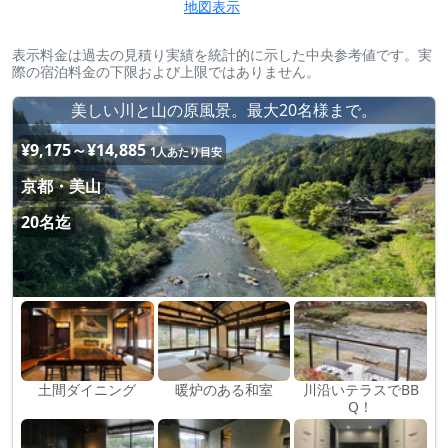
地図表示
表示料金は過去の見積り実績を統計的に示した中央参考値です。実
際の宿泊料金の下限および上限ではありません。
美しい川と山の原風景。最大20名様まで。
¥9,175～¥14,885
1人あたり目安
京都・美山
20名迄
土間ダイニング
暖炉のある和室
川沿いテラスでBB
Q！