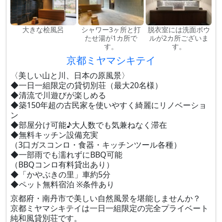
大きな桧風呂
シャワー3ヶ所と打
脱衣室には洗面ボウ
たせ湯が1カ所で
ルが2カ所ございま
す。
す。
京都ミヤマシキテイ
〈美しい山と川、日本の原風景〉
◆一日一組限定の貸切別荘（最大20名様）
◆清流で川遊びが楽しめる
◆築150年超の古民家を使いやすく綺麗にリノベーショ
ン
◆部屋分け可能♪大人数でも気兼ねなく滞在
◆無料キッチン設備充実
（3口ガスコンロ・食器・キッチンツール各種）
◆一部雨でも濡れずにBBQ可能
（BBQコンロ有料貸出あり）
◆「かやぶきの里」車約5分
◆ペット無料宿泊 ※条件あり
京都府・南丹市で美しい自然風景を堪能しませんか？
京都ミヤマシキテイは一日一組限定の完全プライベート
純和風貸別荘です。