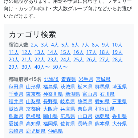
けの施設があります。用途や予算に合わせて、ファミリー
向け・カップル向け・大人数グループ向けなどからお選び
いただけます。
カテゴリ検索
宿泊人数
2人
3人
4人
5人
6人
7人
8人
9人
10人
11人
12人
13人
14人
15人
16人
17人
18人
19人
20人
21人
22人
23人
24人
25人
26人
27人
28人
29人
30人
40人〜
50人〜
都道府県×15名
北海道
青森県
岩手県
宮城県
秋田県
山形県
福島県
茨城県
栃木県
群馬県
埼玉県
千葉県
東京都
神奈川県
新潟県
富山県
石川県
福井県
山梨県
長野県
岐阜県
静岡県
愛知県
三重県
滋賀県
京都府
大阪府
兵庫県
奈良県
和歌山県
鳥取県
島根県
岡山県
広島県
山口県
徳島県
香川県
愛媛県
高知県
福岡県
佐賀県
長崎県
熊本県
大分県
宮崎県
鹿児島県
沖縄県