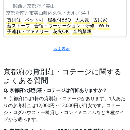
関西／京都府／美山
京都府南丹市美山町内久保下カルノ54-1
貸別荘
ペット可
屋根付BBQ
大人数
古民家
薪ストーブ
合宿・ワーケーション・研修
Wi-Fi
子連れ・ファミリー
花火OK
全館禁煙
地図表示
京都府の貸別荘・コテージに関する
よくある質問
Q. 京都府の貸別荘・コテージは何軒ありますか？
A. 京都府には1軒の貸別荘・コテージがあります。1人あた
りの参考料金は12,000円～12,000円が目安です。コテー
ジ・ログハウス・一棟貸し・コンドミニアムなど各種タイ
プから選べます。