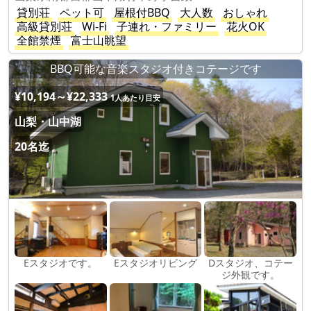
貸別荘
ペット可
屋根付BBQ
大人数
おしゃれ
高級貸別荘
Wi-Fi
子連れ・ファミリー
花火OK
全館禁煙
富士山眺望
BBQ可能な音楽スタジオ付きコテージです
¥10,194～¥22,333
1人あたり目安
山梨・山中湖
20名迄
Eスタジオです。
Eスタジオリビング
Dスタジオ、コテー
ジ外観です。