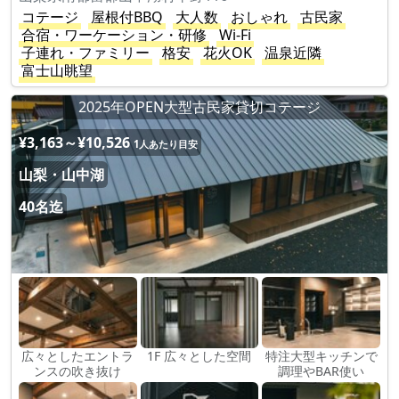
コテージ
屋根付BBQ
大人数
おしゃれ
古民家
合宿・ワーケーション・研修
Wi-Fi
子連れ・ファミリー
格安
花火OK
温泉近隣
富士山眺望
2025年OPEN大型古民家貸切コテージ
¥3,163～¥10,526
1人あたり目安
山梨・山中湖
40名迄
広々としたエントラ
1F 広々とした空間
特注大型キッチンで
ンスの吹き抜け
調理やBAR使い