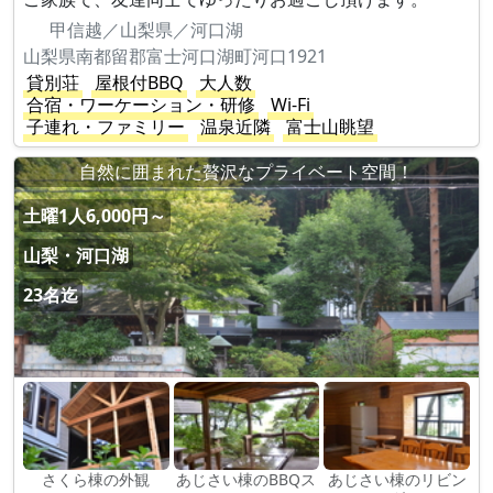
甲信越／山梨県／河口湖
山梨県南都留郡富士河口湖町河口1921
貸別荘
屋根付BBQ
大人数
合宿・ワーケーション・研修
Wi-Fi
子連れ・ファミリー
温泉近隣
富士山眺望
自然に囲まれた贅沢なプライベート空間！
土曜1人6,000円～
山梨・河口湖
23名迄
さくら棟の外観
あじさい棟のBBQス
あじさい棟のリビン