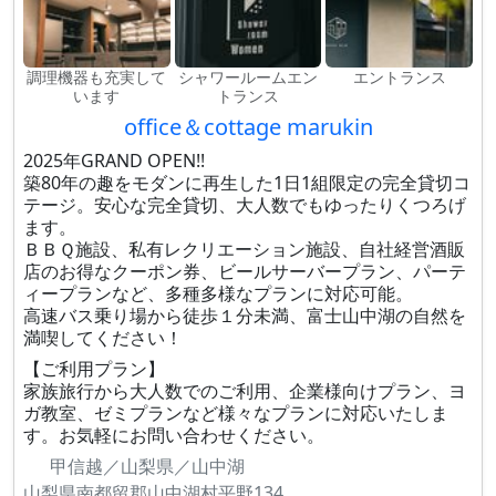
調理機器も充実して
シャワールームエン
エントランス
います
トランス
office＆cottage marukin
2025年GRAND OPEN!!
築80年の趣をモダンに再生した1日1組限定の完全貸切コ
テージ。安心な完全貸切、大人数でもゆったりくつろげ
ます。
ＢＢＱ施設、私有レクリエーション施設、自社経営酒販
店のお得なクーポン券、ビールサーバープラン、パーテ
ィープランなど、多種多様なプランに対応可能。
高速バス乗り場から徒歩１分未満、富士山中湖の自然を
満喫してください！
【ご利用プラン】
家族旅行から大人数でのご利用、企業様向けプラン、ヨ
ガ教室、ゼミプランなど様々なプランに対応いたしま
す。お気軽にお問い合わせください。
甲信越／山梨県／山中湖
山梨県南都留郡山中湖村平野134