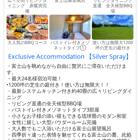
広々空間リビングダ
富士山展望風呂
リビングダイニング
イニング 床暖房完
直通 全天候型BBQ
備
場
大人気のBBQコース
バストイレ付きメゾ
使い方は無限大1200
ネットタイプ①
坪の芝生の庭付き
Exclusive Accommodation 【Silver Spray】
・富士山を眺めながら自由に贅沢にご滞在いただけま
す。
・最大24名様宿泊可能！
•1200坪の芝生の庭付き！使い方は無限大！！
・最新システムキッチン付き約40畳の広々リビングダイ
ニング
・リビング直通の全天候型BBQ場
・バストイレ付きメゾネットタイプ3部屋
・小さなお子様の添い寝もできる琉球畳のモダン和室
・女性に嬉しい大型パウダールーム完備
・大人数でもご入浴いただける富士山展望風呂
・四季折々違った表情を魅せてくれる富士山の麓、此処