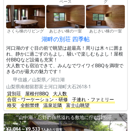
ペース
グ
さくら棟のリビング
あじさい棟の一室
あじさい棟の一室
湖畔の別荘 四季帖
河口湖のすぐ目の前で眺望は超最高！周りは木々に囲ま
れ、静かに過ごすのもよし、騒いで楽しむもよし！屋根
付BBQなど設備も充実！
大人数でも宿泊できて、みんなでワイワイBBQを満喫で
きるのが最大の魅力です！
甲信越／山梨県／河口湖
山梨県南都留郡富士河口湖町大石2618-1
貸別荘
屋根付BBQ
大人数
合宿・ワーケーション・研修
子連れ・ファミリー
格安
全館禁煙
温泉近隣
富士山眺望
山中湖・忍野の自然溢れる敷地に佇む貸別荘
¥3,044～¥9,533
1人あたり目安