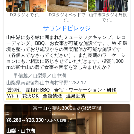
Dスタジオです。
Dスタジオベッドで
山中湖スタジオ外観
す。
です。
サウンドビレッジ
山中湖にある緑に囲まれたミュージックキャンプ、レコ
ーディング、BBQ、お食事が可能な施設です。、Wi-Fi環
境も整っており施設からの音楽配信が可能な施設です
（各個人でなさってください）。また長期のワーケーシ
ョンにもご相談に応じさせていただきます。標高1,000
mの富士山の麓で食事や音楽を楽しみませんか？
甲信越／山梨県／山中湖
山梨県南都留郡山中湖村平野1282-17
貸別荘
屋根付BBQ
合宿・ワーケーション・研修
Wi-Fi
花火OK
全館禁煙
温泉近隣
富士山を望む3000㎡の贅沢空間
¥8,286～¥26,330
1人あたり目安
山梨・山中湖