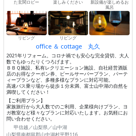
た玄関ロビー
楽しみください
新設備が楽しめるお
風呂
リビング
リビング
office ＆ cottage 丸久
2021年リフォーム。コロナ禍でも安心な完全貸切、大人
数でもゆったりくつろげます。
ＢＢＱ施設、私有レクリエーション施設、自社経営酒販
店のお得なクーポン券、ビールサーバープラン、パーテ
ィープランなど、多種多様なプランに対応可能。
高速バス乗り場から徒歩１分未満、富士山中湖の自然を
満喫してください！
【ご利用プラン】
家族旅行から大人数でのご利用、企業様向けプラン、ヨ
ガ教室など様々なプランに対応いたします。お気軽にお
問い合わせください。
甲信越／山梨県／山中湖
山梨県南都留郡山中湖村平野116