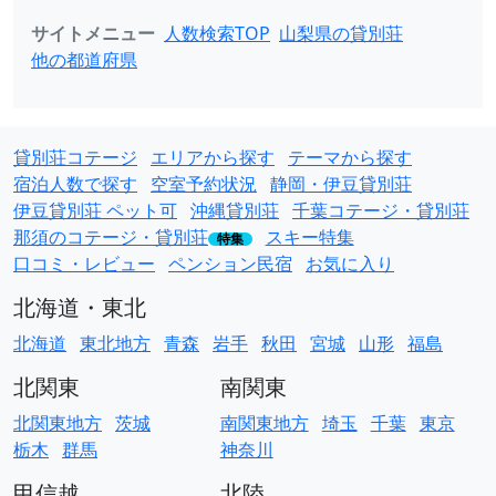
サイトメニュー
人数検索TOP
山梨県の貸別荘
他の都道府県
貸別荘コテージ
エリアから探す
テーマから探す
宿泊人数で探す
空室予約状況
静岡・伊豆貸別荘
伊豆貸別荘 ペット可
沖縄貸別荘
千葉コテージ・貸別荘
那須のコテージ・貸別荘
スキー特集
特集
口コミ・レビュー
ペンション民宿
お気に入り
北海道・東北
北海道
東北地方
青森
岩手
秋田
宮城
山形
福島
北関東
南関東
北関東地方
茨城
南関東地方
埼玉
千葉
東京
栃木
群馬
神奈川
甲信越
北陸