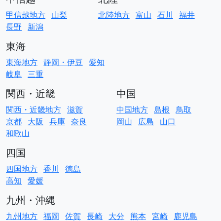
甲信越地方
山梨
北陸地方
富山
石川
福井
長野
新潟
東海
東海地方
静岡・伊豆
愛知
岐阜
三重
関西・近畿
中国
関西・近畿地方
滋賀
中国地方
島根
鳥取
京都
大阪
兵庫
奈良
岡山
広島
山口
和歌山
四国
四国地方
香川
徳島
高知
愛媛
九州・沖縄
九州地方
福岡
佐賀
長崎
大分
熊本
宮崎
鹿児島