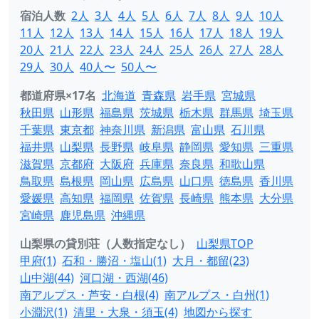
宿泊人数
2人
3人
4人
5人
6人
7人
8人
9人
10人
11人
12人
13人
14人
15人
16人
17人
18人
19人
20人
21人
22人
23人
24人
25人
26人
27人
28人
29人
30人
40人〜
50人〜
都道府県×17名
北海道
青森県
岩手県
宮城県
秋田県
山形県
福島県
茨城県
栃木県
群馬県
埼玉県
千葉県
東京都
神奈川県
新潟県
富山県
石川県
福井県
山梨県
長野県
岐阜県
静岡県
愛知県
三重県
滋賀県
京都府
大阪府
兵庫県
奈良県
和歌山県
鳥取県
島根県
岡山県
広島県
山口県
徳島県
香川県
愛媛県
高知県
福岡県
佐賀県
長崎県
熊本県
大分県
宮崎県
鹿児島県
沖縄県
山梨県の貸別荘（人数指定なし）
山梨県TOP
甲府(1)
石和・勝沼・塩山(1)
大月・都留(23)
山中湖(44)
河口湖・西湖(46)
南アルプス・芦安・白根(4)
南アルプス・白州(1)
小淵沢(1)
清里・大泉・須玉(4)
地図から探す