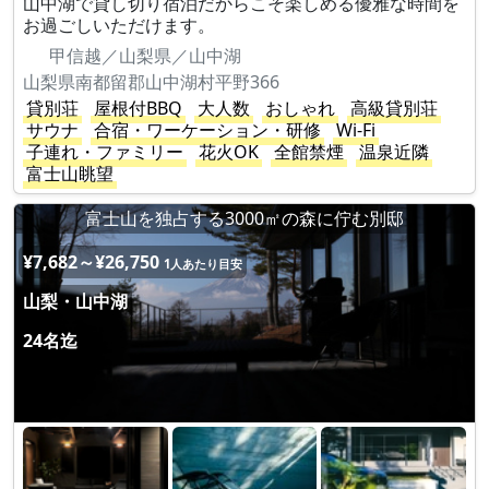
山中湖で貸し切り宿泊だからこそ楽しめる優雅な時間を
お過ごしいただけます。
甲信越／山梨県／山中湖
山梨県南都留郡山中湖村平野366
貸別荘
屋根付BBQ
大人数
おしゃれ
高級貸別荘
サウナ
合宿・ワーケーション・研修
Wi-Fi
子連れ・ファミリー
花火OK
全館禁煙
温泉近隣
富士山眺望
富士山を独占する3000㎡の森に佇む別邸
¥7,682～¥26,750
1人あたり目安
山梨・山中湖
24名迄