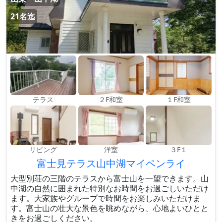
21名迄
テラス
２F和室
１F和室
リビング
洋室
３F１
富士見テラス山中湖マイペンライ
大型別荘の三階のテラスから富士山を一望できます。山
中湖の自然に囲まれた特別なお時間をお過ごしいただけ
ます。大家族やグループで時間をお楽しみいただけま
す。富士山の壮大な景色を眺めながら、心地よいひとと
きをお過ごしください。