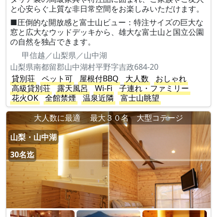
と心安らぐ上質な非日常空間をお楽しみいただけます。
■圧倒的な開放感と富士山ビュー：特注サイズの巨大な
窓と広大なウッドデッキから、雄大な富士山と国立公園
の自然を独占できます。
甲信越／山梨県／山中湖
山梨県南都留郡山中湖村平野字吉政684-20
貸別荘
ペット可
屋根付BBQ
大人数
おしゃれ
高級貸別荘
露天風呂
Wi-Fi
子連れ・ファミリー
花火OK
全館禁煙
温泉近隣
富士山眺望
大人数に最適 最大３０名 大型コテージ
山梨・山中湖
30名迄