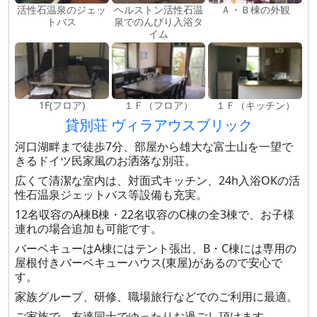
活性石温泉のジェッ
ヘルストン活性石温
Ａ・Ｂ棟の外観
トバス
泉でのんびり入浴タ
イム
1F(フロア)
１Ｆ（フロア）
１Ｆ（キッチン）
貸別荘 ヴィラアウスブリック
河口湖畔まで徒歩7分、部屋から雄大な富士山を一望で
きるドイツ民家風のお洒落な別荘。
広くて清潔な室内は、対面式キッチン、24h入浴OKの活
性石温泉ジェットバス等設備も充実。
12名収容のA棟B棟・22名収容のC棟の全3棟で、お子様
連れの場合追加も可能です。
バーベキューはA棟にはテント張出、B・C棟には専用の
屋根付きバーベキューハウス(東屋)があるので安心で
す。
家族グループ、研修、職場旅行などでのご利用に最適。
ご家族で、友達同士でゆったりお過ごし頂けます。