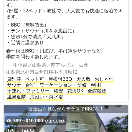
す。
7部屋・22ベッド＋布団で、大人数でも快適に宿泊でき
ます。
・BBQ（無料貸出）
・テントサウナ（川を水風呂に）
・徒歩1分で清流「大武川」
・近隣に温泉あり
春〜秋はBBQ・川遊び、冬は鍋やサウナなど、
季節を問わず楽しめます。
甲信越／山梨県／南アルプス・白州
山梨県北杜市白州町横手下川原12
貸別荘
ペット可
屋根付BBQ
大人数
おしゃれ
サウナ
合宿・ワーケーション・研修
Wi-Fi
子連れ・ファミリー
格安
花火OK
全館禁煙
温泉近隣
海沿い・海水浴
富士山を見ながらテラスでBBQを！
¥6,389～¥10,000
1人あたり目安
山梨・山中湖