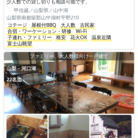
少人数での貸し切りも相談可能です。
甲信越／山梨県／山中湖
山梨県南都留郡山中湖村平野210
コテージ
屋根付BBQ
大人数
古民家
合宿・ワーケーション・研修
Wi-Fi
子連れ・ファミリー
格安
花火OK
温泉近隣
富士山眺望
ファミリー、大人数様向け一戸建て
山梨・河口湖
22名迄