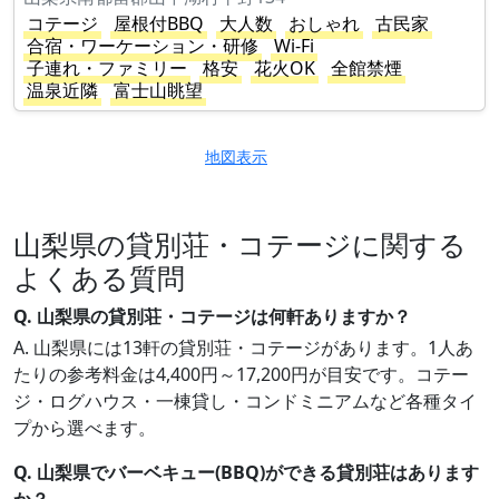
コテージ
屋根付BBQ
大人数
おしゃれ
古民家
合宿・ワーケーション・研修
Wi-Fi
子連れ・ファミリー
格安
花火OK
全館禁煙
温泉近隣
富士山眺望
地図表示
山梨県の貸別荘・コテージに関する
よくある質問
Q. 山梨県の貸別荘・コテージは何軒ありますか？
A. 山梨県には13軒の貸別荘・コテージがあります。1人あ
たりの参考料金は4,400円～17,200円が目安です。コテー
ジ・ログハウス・一棟貸し・コンドミニアムなど各種タイ
プから選べます。
Q. 山梨県でバーベキュー(BBQ)ができる貸別荘はあります