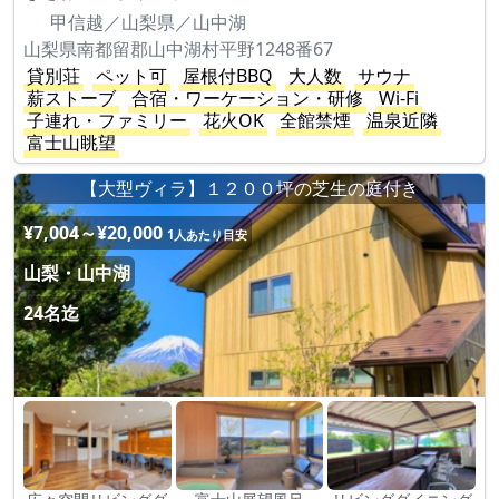
甲信越／山梨県／山中湖
山梨県南都留郡山中湖村平野1248番67
貸別荘
ペット可
屋根付BBQ
大人数
サウナ
薪ストーブ
合宿・ワーケーション・研修
Wi-Fi
子連れ・ファミリー
花火OK
全館禁煙
温泉近隣
富士山眺望
【大型ヴィラ】１２００坪の芝生の庭付き
¥7,004～¥20,000
1人あたり目安
山梨・山中湖
24名迄