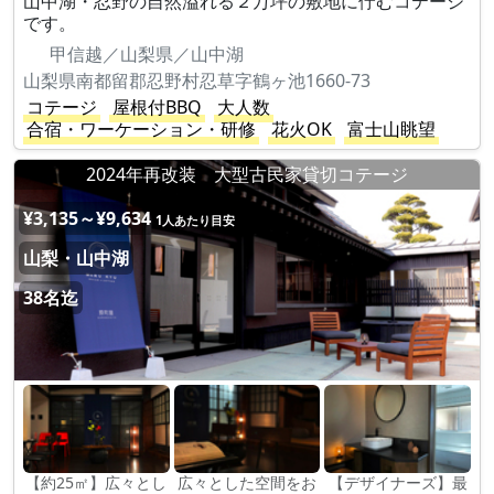
山中湖・忍野の自然溢れる２万坪の敷地に佇むコテージ
です。
甲信越／山梨県／山中湖
山梨県南都留郡忍野村忍草字鶴ヶ池1660-73
コテージ
屋根付BBQ
大人数
合宿・ワーケーション・研修
花火OK
富士山眺望
2024年再改装 大型古民家貸切コテージ
¥3,135～¥9,634
1人あたり目安
山梨・山中湖
38名迄
【約25㎡】広々とし
広々とした空間をお
【デザイナーズ】最