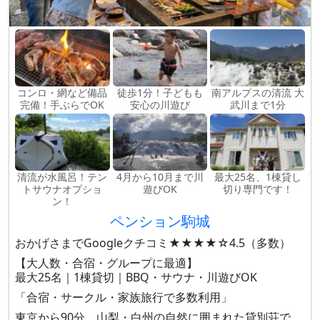
コンロ・網など備品
徒歩1分！子どもも
南アルプスの清流 大
完備！手ぶらでOK
安心の川遊び
武川まで1分
清流が水風呂！テン
4月から10月まで川
最大25名、1棟貸し
トサウナオプショ
遊びOK
切り専門です！
ン！
ペンション駒城
おかげさまでGoogleクチコミ★★★★☆4.5（多数）
【大人数・合宿・グループに最適】
最大25名｜1棟貸切｜BBQ・サウナ・川遊びOK
「合宿・サークル・家族旅行で多数利用」
東京から90分、山梨・白州の自然に囲まれた貸別荘で