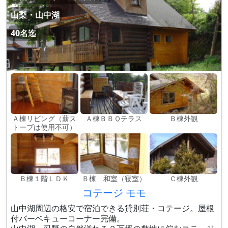
山梨・山中湖
40名迄
Ａ棟リビング（薪ス
Ａ棟ＢＢＱテラス
Ｂ棟外観
トーブは使用不可）
Ｂ棟１階ＬＤＫ
Ｂ棟 和室（寝室）
Ｃ棟外観
コテージ モモ
山中湖周辺の格安で宿泊できる貸別荘・コテージ。屋根
付バーベキューコーナー完備。