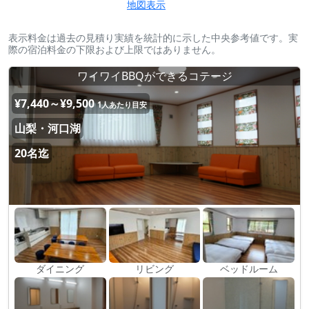
地図表示
表示料金は過去の見積り実績を統計的に示した中央参考値です。実
際の宿泊料金の下限および上限ではありません。
ワイワイBBQができるコテージ
¥7,440～¥9,500
1人あたり目安
山梨・河口湖
20名迄
ダイニング
リビング
ベッドルーム