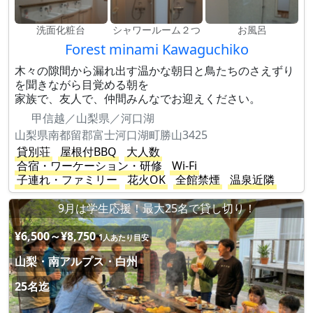
洗面化粧台
シャワールーム２つ
お風呂
Forest minami Kawaguchiko
木々の隙間から漏れ出す温かな朝日と鳥たちのさえずり
を聞きながら目覚める朝を
家族で、友人で、仲間みんなでお迎えください。
甲信越／山梨県／河口湖
山梨県南都留郡富士河口湖町勝山3425
貸別荘
屋根付BBQ
大人数
合宿・ワーケーション・研修
Wi-Fi
子連れ・ファミリー
花火OK
全館禁煙
温泉近隣
9月は学生応援！最大25名で貸し切り！
¥6,500～¥8,750
1人あたり目安
山梨・南アルプス・白州
25名迄