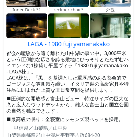
Inner Deck *1
recliner chair*
外観
LAGA - 1980 fuji yamanakako
都会の喧騒から遠く離れた山中湖の森の中。3,000平米
という圧倒的な広さを誇る敷地にひっそりとたたずむハ
イエンドな1棟貸し平屋ヴィラ「1980 fuji yamanakako
- LAGA棟」。
LAGA棟は、「黒」を基調とした重厚感のある都会的で
ゴージャスな雰囲気を纏い、イタリア製の高級家具や特
注品に囲まれた上質な非日常空間を提供します 。
■圧倒的な開放感と富士山ビュー：特注サイズの巨大な
窓と広大なウッドデッキから、雄大な富士山と国立公園
の自然を独占できます 。
■最高級の眠り：全寝室にシモンズ製ベッドを採用。
甲信越／山梨県／山中湖
山梨県南都留郡山中湖村平野字吉政684-20