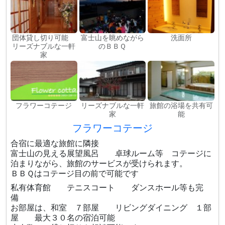
団体貸し切り可能
富士山を眺めながら
洗面所
リーズナブルな一軒
のＢＢＱ
家
フラワーコテージ
リーズナブルな一軒
旅館の浴場を共有可
家
能
フラワーコテージ
合宿に最適な旅館に隣接
富士山の見える展望風呂 卓球ルーム等 コテージに
泊まりながら、旅館のサービスが受けられます。
ＢＢＱはコテージ目の前で可能です
私有体育館 テニスコート ダンスホール等も完
備
お部屋は、和室 ７部屋 リビングダイニング １部
屋 最大３０名の宿泊可能