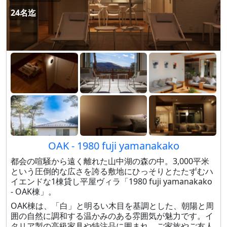
24名迄
OAK - 1980 fuji yamanakako
都会の喧騒から遠く離れた山中湖の森の中。3,000平米
という圧倒的な広さを誇る敷地にひっそりとたたずむハ
イエンドな1棟貸し平屋ヴィラ「1980 fuji yamanakako
- OAK棟」。
OAK棟は、「白」と明るい木目を基調とした、朝陽と周
囲の自然に調和する温かみのある雰囲気が魅力です。イ
タリア製の高級家具や特注品に囲まれ、ご家族やご友人