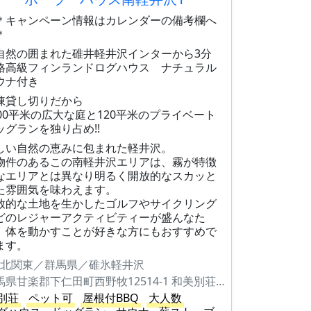
＊キャンペーン情報はカレンダーの備考欄へ
＊
自然の囲まれた碓井軽井沢インターから3分
格高級フィンランドログハウス ナチュラル
ウナ付き
棟貸し切りだから
500平米の広大な庭と120平米のプライベート
ッグランを独り占め!!
しい自然の恵みに包まれた軽井沢。
物件のあるこの南軽井沢エリアは、霧が特徴
なエリアとは異なり明るく開放的なスカッと
た雰囲気を味わえます。
放的な土地を生かしたゴルフやサイクリング
どのレジャーアクティビティーが盛んなた
、体を動かすことが好きな方にもおすすめで
ます。
北関東／群馬県／碓氷軽井沢
群馬県甘楽郡下仁田町西野牧12514-1 和美別荘4-14（けやき広場）
別荘
ペット可
屋根付BBQ
大人数