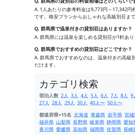
Q. 群馬県の貸別荘の料金相場はどのくらいで
A. 1人あたりの参考料金は9,773円～17,
です。格安プランからおしゃれな高級別荘ま
Q. 群馬県で温泉付きの貸別荘はありますか？
A. 群馬県には温泉を楽しめる貸別荘が1軒あ
Q. 群馬県でおすすめの貸別荘はどこですか？
A. 群馬県でおすすめなのは、温泉付きの高
だけます。
カテゴリ検索
宿泊人数
2人
3人
4人
5人
6人
7人
8人
9
27人
28人
29人
30人
40人〜
50人〜
都道府県×15名
北海道
青森県
岩手県
宮城
福井県
山梨県
長野県
岐阜県
静岡県
愛知
香川県
愛媛県
高知県
福岡県
佐賀県
長崎