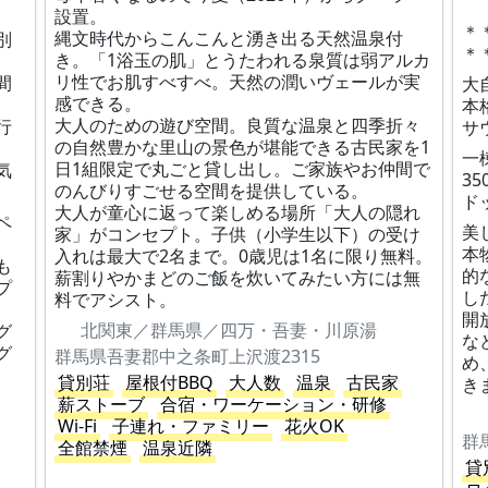
設置。
＊
縄文時代からこんこんと湧き出る天然温泉付
別
＊
き。「1浴玉の肌」とうたわれる泉質は弱アルカ
リ性でお肌すべすべ。天然の潤いヴェールが実
間
大
感できる。
本
大人のための遊び空間。良質な温泉と四季折々
行
サ
の自然豊かな里山の景色が堪能できる古民家を1
一
日1組限定で丸ごと貸し出し。ご家族やお仲間で
気
3
のんびりすごせる空間を提供している。
ド
大人が童心に返って楽しめる場所「大人の隠れ
ペ
美
家」がコンセプト。子供（小学生以下）の受け
本
入れは最大で2名まで。0歳児は1名に限り無料。
も
的
薪割りやかまどのご飯を炊いてみたい方には無
プ
し
料でアシスト。
、
開
北関東／群馬県／四万・吾妻・川原湯
グ
な
グ
群馬県吾妻郡中之条町上沢渡2315
め
貸別荘
屋根付BBQ
大人数
温泉
古民家
き
薪ストーブ
合宿・ワーケーション・研修
Wi-Fi
子連れ・ファミリー
花火OK
全館禁煙
温泉近隣
貸