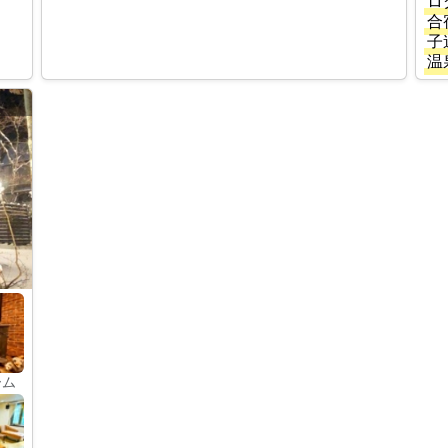
ロ
合
子
温
ーム