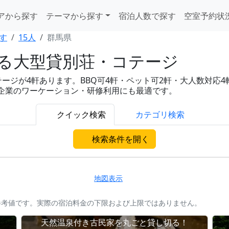
アから探す
テーマから探す
宿泊人数で探す
空室予約状
す
15人
群馬県
れる大型貸別荘・コテージ
ジが4軒あります。BBQ可4軒・ペット可2軒・大人数対応4軒・
、企業のワーケーション・研修利用にも最適です。
クイック検索
カテゴリ検索
検索条件を開く
地図表示
参考値です。実際の宿泊料金の下限および上限ではありません。
天然温泉付き古民家を丸ごと貸し切る！