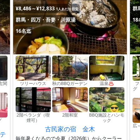
¥8,486～¥12,833
群
1人あたり目安
群馬・四万・吾妻・川原湯
1
16名迄
玄関
ツリーハウス
秋のBBQガーデン
温泉♨
フ
グ
2階ベランダ（喫
2階和室
BBQ施設とハンモ
グ
煙可）
ック
広
古民家の宿 金木
テ
毎年暑くなるので今夏（2026年）からクーラー