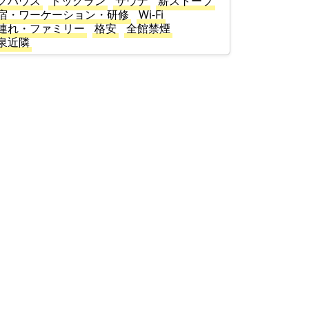
グハウス
ドッグラン
サウナ
薪ストーブ
宿・ワーケーション・研修
Wi-Fi
連れ・ファミリー
格安
全館禁煙
泉近隣