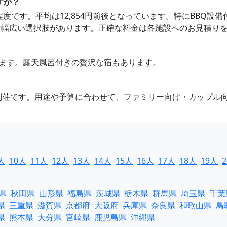
すか？
342円程度です。平均は12,854円前後となっています。特にBB
で幅広い選択肢があります。正確な料金は各施設へのお見積り
ります。露天風呂付きの贅沢な宿もあります。
級別荘です。用途や予算に合わせて、ファミリー向け・カップル
人
10人
11人
12人
13人
14人
15人
16人
17人
18人
19人
県
秋田県
山形県
福島県
茨城県
栃木県
群馬県
埼玉県
千葉
県
三重県
滋賀県
京都府
大阪府
兵庫県
奈良県
和歌山県
鳥
県
熊本県
大分県
宮崎県
鹿児島県
沖縄県