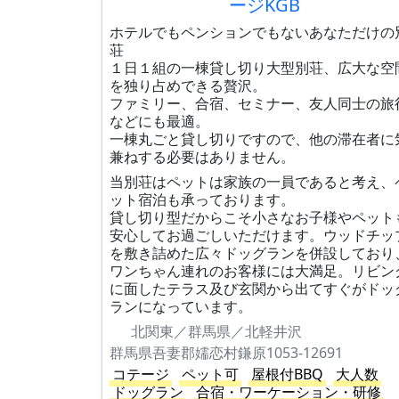
ージKGB
ホテルでもペンションでもないあなただけの
荘
１日１組の一棟貸し切り大型別荘、広大な空
を独り占めできる贅沢。
ファミリー、合宿、セミナー、友人同士の旅
などにも最適。
一棟丸ごと貸し切りですので、他の滞在者に
兼ねする必要はありません。
当別荘はペットは家族の一員であると考え、
ット宿泊も承っております。
貸し切り型だからこそ小さなお子様やペット
安心してお過ごしいただけます。ウッドチッ
を敷き詰めた広々ドッグランを併設しており
ワンちゃん連れのお客様には大満足。リビン
に面したテラス及び玄関から出てすぐがドッ
ランになっています。
北関東／群馬県／北軽井沢
群馬県吾妻郡嬬恋村鎌原1053-12691
コテージ
ペット可
屋根付BBQ
大人数
ドッグラン
合宿・ワーケーション・研修