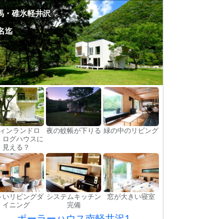
馬・碓氷軽井沢
8名迄
ィンランドロ
夜の蚊帳が下りる
緑の中のリビング
 ログハウスに
見える？
～いリビングダ
システムキッチン
窓が大きい寝室
イニング
完備
ポーラーハウス南軽井沢1