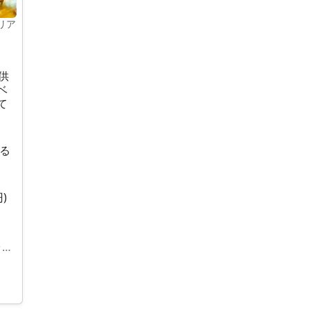
リア
供
ベ
て
える
)
群馬県吾妻郡嬬恋村大前2279-605 プリンスランド別荘地 虹の街691番