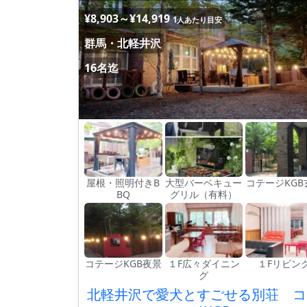
¥8,903～¥14,919
1人あたり目安
群馬・北軽井沢
16名迄
屋根・照明付きB
大型バーベキュー
コテージKGB
BQ
グリル（有料）
コテージKGB夜景
１F広々ダイニン
１Fリビン
グ
北軽井沢で愛犬とすごせる別荘 コ