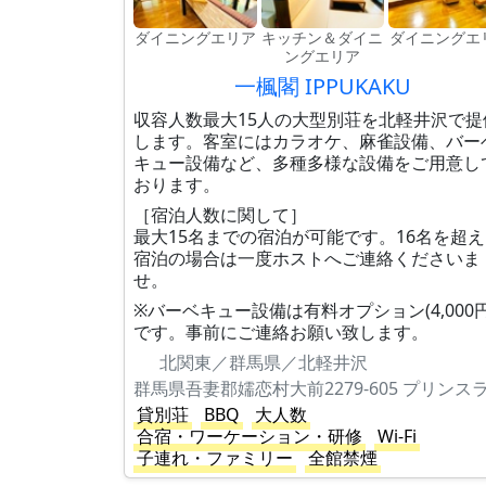
ダイニングエリア
キッチン＆ダイニ
ダイニングエ
ングエリア
一楓閣 IPPUKAKU
収容人数最大15人の大型別荘を北軽井沢で提
します。客室にはカラオケ、麻雀設備、バー
キュー設備など、多種多様な設備をご用意し
おります。
［宿泊人数に関して］
最大15名までの宿泊が可能です。16名を超
宿泊の場合は一度ホストへご連絡くださいま
せ。
※バーベキュー設備は有料オプション(4,000円
です。事前にご連絡お願い致します。
北関東／群馬県／北軽井沢
貸別荘
BBQ
大人数
合宿・ワーケーション・研修
Wi-Fi
子連れ・ファミリー
全館禁煙