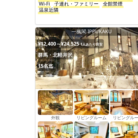
Wi-Fi
子連れ・ファミリー
全館禁煙
温泉近隣
一楓閣 IPPUKAKU
¥12,400～¥24,525
1人あたり目安
群馬・北軽井沢
15名迄
外観
リビングルーム
リビングル