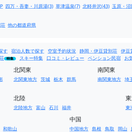
P
四万・吾妻・川原湯(3)
草津温泉(7)
北軽井沢(43)
玉原・沼田
別荘
他の都道府県
探す
宿泊人数で探す
空室予約状況
静岡・伊豆貸別荘
伊豆
荘
スキー特集
口コミ・レビュー
ペンション民宿
お
特集
北関東
南関東
形
北関東地方
茨城
栃木
群馬
南関東地方
埼
北陸
東
北陸地方
富山
石川
福井
東
中国
和歌山
中国地方
島根
鳥取
岡山