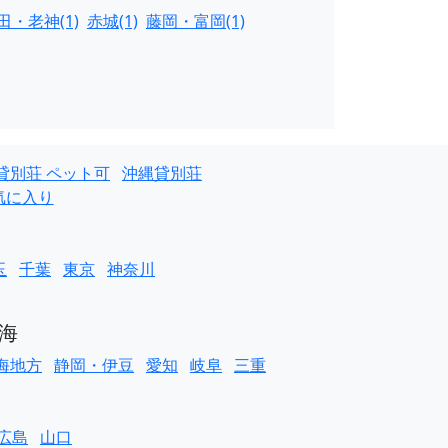
・老神(1)
赤城(1)
藤岡・富岡(1)
貸別荘 ペット可
沖縄貸別荘
気に入り
玉
千葉
東京
神奈川
海
海地方
静岡・伊豆
愛知
岐阜
三重
広島
山口