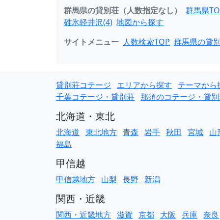
群馬県の貸別荘（人数指定なし）
群馬県TO
碓氷軽井沢(4)
地図から探す
サイトメニュー
人数検索TOP
群馬県の貸
貸別荘コテージ
エリアから探す
テーマから
千葉コテージ・貸別荘
那須のコテージ・貸別
北海道・東北
北海道
東北地方
青森
岩手
秋田
宮城
山
福島
甲信越
甲信越地方
山梨
長野
新潟
関西・近畿
関西・近畿地方
滋賀
京都
大阪
兵庫
奈良