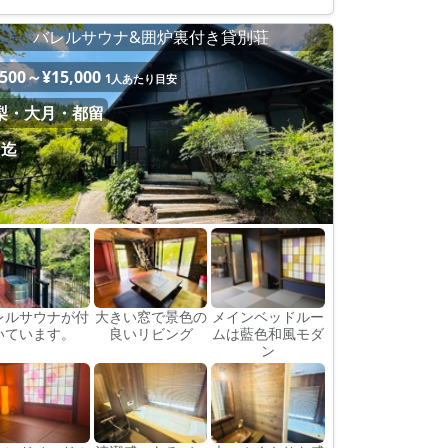
バレルサウナ&囲炉裏付き貸別荘
,500～¥15,000
1人あたり目安
梨・大月・都留
名迄
レルサウナが付
大きい窓で景色の
メインベッドルー
いています。
良いリビング
ムは藍色和風モダ
ン