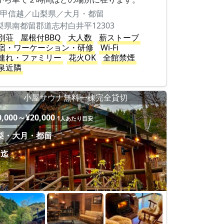
甲信越／山梨県／大月・都留
梨県南都留郡道志村白井平12303
別荘
屋根付BBQ
大人数
薪ストーブ
宿・ワーケーション・研修
Wi-Fi
連れ・ファミリー
花火OK
全館禁煙
泉近隣
小屋サウナ無料一棟完全貸切
0,000～¥20,000
1人あたり目安
梨・大月・都留
名迄