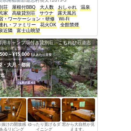
梨県南都留郡道志村長又12619-5
別荘
屋根付BBQ
大人数
おしゃれ
温泉
民家
高級貸別荘
サウナ
露天風呂
宿・ワーケーション・研修
Wi-Fi
連れ・ファミリー
花火OK
全館禁煙
泉近隣
富士山眺望
専用キャンプ場付き貸別荘 こもれび荘道志
,500～¥15,000
1人あたり目安
梨・大月・都留
名迄
き抜けの開放感
ゆったり寛げるダ
窓から大自然が見
あるリビング
イニング
えます。