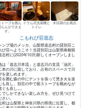
ストーブを囲ん
ドラム式洗濯機と
木目調のお風呂
団らんができま
トイレ
す。
こもれび荘道志
ャンプ場のメッカ、山梨県道志村の貸別荘こ
れび荘へようこそ！当貸別荘は山梨県南都留
道志村に(2020年10月)新しくオープンしまし
。
地は「道志川本流」と道志川の支流「油沢」
二本の川に面しており、​占有のスペースで川
びを楽しめます。
荘を囲む森の中にテントを張って焚き火を楽
むも良し、別荘の中で薪ストーブを眺めなが
寛ぐも良し…。
こでしかできない楽しみ方を、ぜひ見つけて
ださい。
志村は山梨県と神奈川県の県境に位置し、都
から車で２時間ほどの場所に在ります。