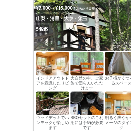
¥7,000～¥15,000
1人あたり目安
山梨・清里・大泉・須玉
5名迄
インドアアウトド
大自然の中、ご家
お子様がくつ
アを意識したリビ
族で団らんいただ
るスペー
ング
けます
ウッドデッキでハ
BBQセットのご利
明るく爽やか
ンモックが楽しめ
用には予約が必要
メージのダイ
ます
です
グ