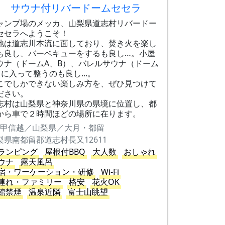
サウナ付リバードームセセラ
ャンプ場のメッカ、山梨県道志村リバードー
セセラへようこそ！
地は道志川本流に面しており、​焚き火を楽し
も良し、バーベキューをするも良し…。小屋
ウナ（ドームA、B）、バレルサウナ（ドーム
）に入って整うのも良し...。
こでしかできない楽しみ方を、ぜひ見つけて
ださい。
志村は山梨県と神奈川県の県境に位置し、都
から車で２時間ほどの場所に在ります。
甲信越／山梨県／大月・都留
梨県南都留郡道志村長又12611
ランピング
屋根付BBQ
大人数
おしゃれ
ウナ
露天風呂
宿・ワーケーション・研修
Wi-Fi
連れ・ファミリー
格安
花火OK
館禁煙
温泉近隣
富士山眺望