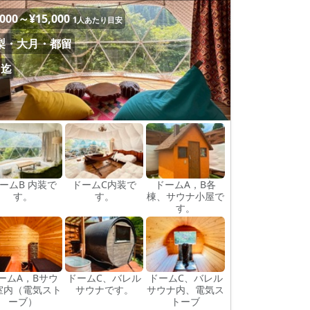
,000～¥15,000
1人あたり目安
梨・大月・都留
名迄
ームB 内装で
ドームC内装で
ドームA，B各
す。
す。
棟、サウナ小屋で
す。
ームA，Bサウ
ドームC、バレル
ドームC、バレル
室内（電気スト
サウナです。
サウナ内、電気ス
ーブ）
トーブ