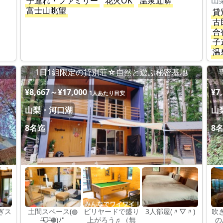
山
子連れ・ファミリー
花火OK
温泉近隣
富士山眺望
貸
古
合
子
温
1日1組限定の貸別荘☆自然と遊ぶ秘密基地
¥8,667～¥17,000
¥7
1人あたり目安
山梨・河口湖
山
8名迄
8
ぎス
土間スペース(◍
ビリヤードで盛り
3人部屋(〃▽〃)
吹
˃̶ᗜ˂̶◍)ﾉ"
上がろう♬（無
の