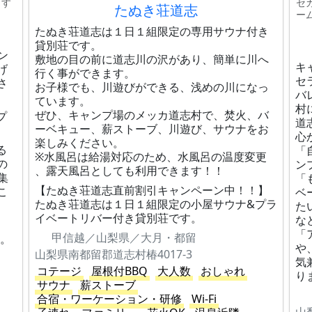
ます
セ
たぬき荘道志
ー
たぬき荘道志は１日１組限定の専用サウナ付き
貸別荘です。
ン
敷地の目の前に道志川の沢があり、簡単に川へ
キ
げ
行く事ができます。
セ
さ
お子様でも、川遊びができる、浅めの川になっ
バ
ています。
村
ぜひ、キャンプ場のメッカ道志村で、焚火、バ
プ
道
ーベキュー、薪ストーブ、川遊び、サウナをお
心
楽しみください。
る
「
※水風呂は給湯対応のため、水風呂の温度変更​
の
ン
、露天風呂としても利用できます！！
集
「
【たぬき荘道志直前割引キャンペーン中！！】
こ
ベ
たぬき荘道志は１日１組限定の小屋サウナ&プラ
た
イベートリバー付き貸別荘です。
な
「
甲信越／山梨県／大月・都留
す。
や
山梨県南都留郡道志村椿4017-3
気
コテージ
屋根付BBQ
大人数
おしゃれ
り
サウナ
薪ストーブ
合宿・ワーケーション・研修
Wi-Fi