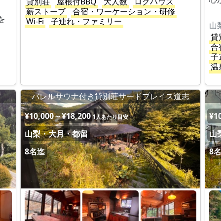
貸別荘
屋根付BBQ
大人数
ログハウス
薪ストーブ
合宿・ワーケーション・研修
を
Wi-Fi
子連れ・ファミリー
山
貸
合
子
温
バレルサウナ付き貸別荘サードプレイス道志
¥10,000～¥18,200
¥1
1人あたり目安
山梨・大月・都留
山
8名迄
8