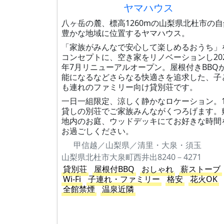
ヤマハウス
八ヶ岳の麓、標高1260mの山梨県北杜市の自
豊かな地域に位置するヤマハウス。
「家族がみんなで安心して楽しめるおうち」
コンセプトに、空き家をリノベーションし20
年7月リニューアルオープン。屋根付きBBQ
能になるなどさらなる快適さを追求した、子
も連れのファミリー向け貸別荘です。
一日一組限定、涼しく静かなロケーション。
貸しの別荘でご家族みんながくつろげます。
地内のお庭、ウッドデッキにてお好きな時間
お過ごしください。
甲信越／山梨県／清里・大泉・須玉
山梨県北杜市大泉町西井出8240－4271
貸別荘
屋根付BBQ
おしゃれ
薪ストーブ
Wi-Fi
子連れ・ファミリー
格安
花火OK
全館禁煙
温泉近隣