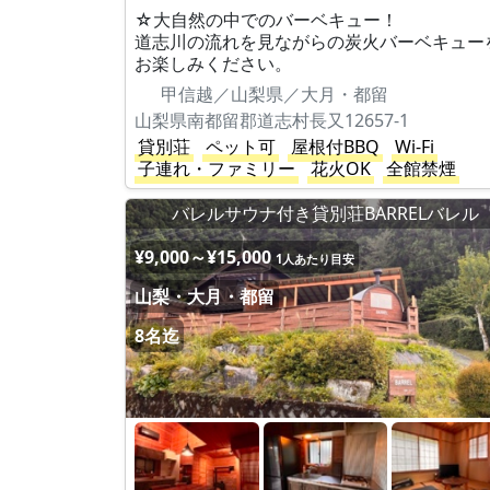
☆大自然の中でのバーベキュー！
道志川の流れを見ながらの炭火バーベキュー
お楽しみください。
甲信越／山梨県／大月・都留
山梨県南都留郡道志村長又12657-1
貸別荘
ペット可
屋根付BBQ
Wi-Fi
子連れ・ファミリー
花火OK
全館禁煙
バレルサウナ付き貸別荘BARRELバレル
¥9,000～¥15,000
1人あたり目安
山梨・大月・都留
8名迄