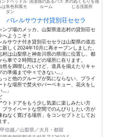
カンドベッドル
清潔感のあるバス
木のぬくもりを感
ムは朱色和風モ
ルーム
じる洗面所
ダン
バレルサウナ付貸別荘セセラ
ャンプ場のメッカ、山梨県道志村の貸別荘セ
ラへようこそ！
レルサウナ付き貸別荘セセラは山梨県の道志
に新しく2024年10月に再オープンしました。
志村は山梨県と神奈川県の県境に位置し、都
から車で２時間ほどの場所に在ります。
自然を満喫したいけど、道具を揃えたりキャ
プの準備まで中々できない…」
もっと他のグループが気にならない、プライ
ートな場所で焚火やバーベキュー、花火をし
い…」
ど
アウトドアをもう少し気楽に楽しみたい方
、プライベートな空間でのんびりしたい方が
兼ねなく寛げる場所」をコンセプトとしてお
ます。
甲信越／山梨県／大月・都留