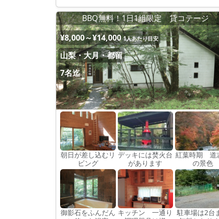
BBQ無料！1日1組限定 貸コテージ
¥8,000～¥14,000
1人あたり目安
山梨・大月・都留
7名迄
朝日が差し込むリ
デッキには焚火台
紅葉時期 道
ビング
があります
の景色
御影石をふんだん
キッチン 一通り
駐車場は2台