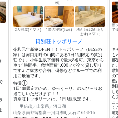
料）
薪
2人部屋(〃▽〃)
1階の寝室(≧ω≦)
洗面台は2面あり
で
ます(〃▽〃)
貸別荘トッポリーノ
令和元年新築OPEN！！トッポリーノ（BESSの
キ
家）は河口湖畔の山間にある1日1組限定の貸別
も
荘です。小学生以下無料で最大8名可。東京から
郡
ヤ
車で1時間半。敷地面積1,000㎡が全て貸し切り
た
です♬ご家族や合宿、研修などグループでの利
敷
用に最適です。
の
遊
で
特徴①
別
1日1組限定のため、ゆっく～り、のんび～りお
し
過ごしいただけます！！
ら
貸別荘トッポリーノは、1日1組限定です。
ラ
こ
甲信越／山梨県／河口湖
く
出
山梨県南都留郡富士河口湖町大石2161番16
道
心