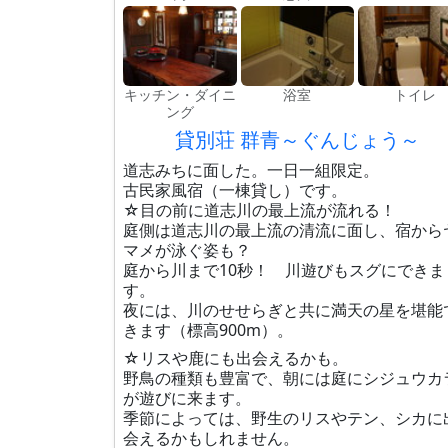
キッチン・ダイニ
浴室
トイレ
ング
貸別荘 群青～ぐんじょう～
道志みちに面した。一日一組限定。
古民家風宿（一棟貸し）です。
☆目の前に道志川の最上流が流れる！
庭側は道志川の最上流の清流に面し、宿から
マメが泳ぐ姿も？
庭から川まで10秒！ 川遊びもスグにできま
す。
夜には、川のせせらぎと共に満天の星を堪能
きます（標高900m）。
☆リスや鹿にも出会えるかも。
野鳥の種類も豊富で、朝には庭にシジュウカ
が遊びに来ます。
季節によっては、野生のリスやテン、シカに
会えるかもしれません。