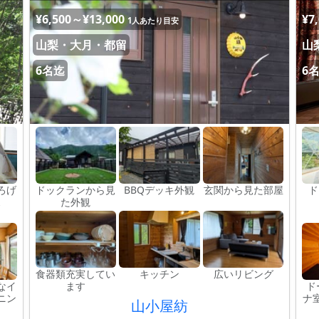
¥6,500～¥13,000
¥7
1人あたり目安
山梨・大月・都留
山
6名迄
6
ろげ
ドックランから見
BBQデッキ外観
玄関から見た部屋
ド
ス
た外観
食器類充実してい
キッチン
広いリビング
なイ
ます
ド
ニン
ナ
山小屋紡