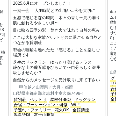
2025.6月にオープンしました！
一期一会 人✱時間との出逢い…今を大切に
然
キ
ム
五感で感じる森の時間 木々の香り〜鳥の囀り
敷
肌に触れるやさしい風〜
を
む
23
目に映る四季の彩 焚き火で味わう自然の恵み
サ
が可
ここは大切な家族?ペットと共に過ごせる自然と
C
ど
つながる貸別荘
こ
く
都会の喧騒を離れただ『感じる』ことを楽しむ
1棟
道
場所です
敷
心
芝生のドックラン ゆったり寛げるテラス
を
静かな山の麓五感をひらいて〜自分らしく深呼
山
吸しませんか？
グ
自然からのメッセージを受け取りに来て下さい
サ
甲信越／山梨県／大月・都留
合
山梨県南都留郡道志村小室久保7498-1
子
全
貸別荘
ペット可
屋根付BBQ
ドッグラン
合宿・ワーケーション・研修
Wi-Fi
子連れ・ファミリー
花火OK
全館禁煙
温泉近隣
富士山眺望