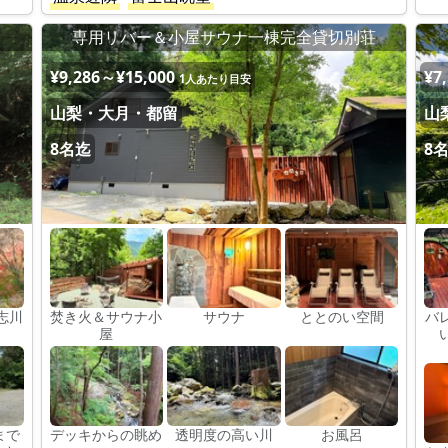
専用リバー＆小屋サウナ一棟完全貸切別荘
¥9,286～¥15,000
¥7
1人あたり目安
山梨・大月・都留
山
8名迄
8
志川
焚き火＆サウナ小
サウナ
ととのい空間
バ
屋
まで
デッキからの眺め
透明度の高い川
お風呂