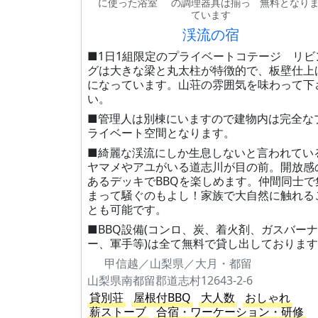
に使った浴室
の調理器具は揃っ
無料となり
ています
渓流の宿
■1日1組限定のプライベートコテージ リビ
グは大きな梁と丸太柱が特徴的で、板壁仕上
になっています。山荘の雰囲気を味わって下
い。
■管理人は別棟にいますので建物内は完全な
ライベート空間となります。
■綺麗な渓流にしか生息しないと言われてい
ヤマメやアユがいる道志川が目の前。開放感
あるデッキでBBQを楽しめます。仲間同士で
まって騒ぐのもよし！家族で大自然に触れる
とも可能です。
■BBQ設備(コンロ、炭、着火剤、ガスバーナ
ー、軍手等)は全て無料で貸し出しておりま
甲信越／山梨県／大月・都留
山梨県南都留郡道志村12643-2-6
貸別荘
屋根付BBQ
大人数
おしゃれ
薪ストーブ
合宿・ワーケーション・研修