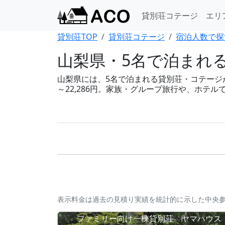
貸別荘コテージ
エリ
貸別荘TOP
貸別荘コテージ
宿泊人数で探
山梨県・5名で泊まれ
山梨県には、5名で泊まれる貸別荘・コテージが1
～22,286円。家族・グループ旅行や、ホテ
表示料金は過去の見積り実績を統計的に示した中央
ファミリー向け一棟貸別荘 ヤマハウス