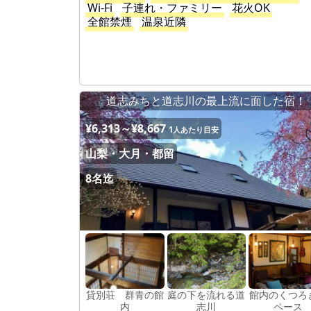
Wi-Fi
子連れ・ファミリー
花火OK
全館禁煙
温泉近隣
道志みちと道志川の最上流に面した宿！
¥6,313～¥8,667
1人あたり目安
山梨・大月・都留
8名迄
貸別荘 群青の館
庭の下を流れる道
館内のくつろ
内
志川
ペース