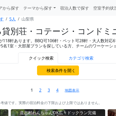
アから探す
テーマから探す
宿泊人数で探す
空室予約状
す
5人
山梨県
る貸別荘・コテージ・コンドミ
18軒あります。BBQ可106軒・ペット可28軒・大人数対応61
ルで5名1室・大部屋プランを探している方、チームのワーケー
クイック検索
カテゴリ検索
検索条件を開く
1
2
3
4
地図表示
参考値です。実際の宿泊料金の下限および上限ではありません。
道志村わんちゃんOK広々ドックラン完備