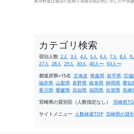
表示料金は過去の見積り実績を統計的に示した中央
カテゴリ検索
宿泊人数
2人
3人
4人
5人
6人
7人
8人
9
27人
28人
29人
30人
40人〜
50人〜
都道府県×15名
北海道
青森県
岩手県
宮城
福井県
山梨県
長野県
岐阜県
静岡県
愛知
香川県
愛媛県
高知県
福岡県
佐賀県
長崎
宮崎県の貸別荘（人数指定なし）
宮崎県TO
サイトメニュー
人数検索TOP
宮崎県の貸