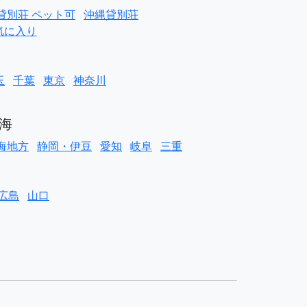
貸別荘 ペット可
沖縄貸別荘
気に入り
玉
千葉
東京
神奈川
海
海地方
静岡・伊豆
愛知
岐阜
三重
広島
山口