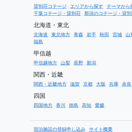
貸別荘コテージ
エリアから探す
テーマから
千葉コテージ・貸別荘
那須のコテージ・貸別
北海道・東北
北海道
東北地方
青森
岩手
秋田
宮城
山
福島
甲信越
甲信越地方
山梨
長野
新潟
関西・近畿
関西・近畿地方
滋賀
京都
大阪
兵庫
奈良
四国
四国地方
香川
徳島
高知
愛媛
宿泊施設の登録申し込み
サイト概要