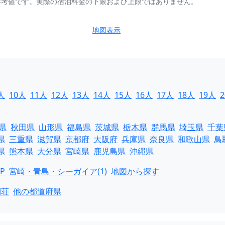
参考値です。実際の宿泊料金の下限および上限ではありません。
地図表示
人
10人
11人
12人
13人
14人
15人
16人
17人
18人
19人
県
秋田県
山形県
福島県
茨城県
栃木県
群馬県
埼玉県
千葉
県
三重県
滋賀県
京都府
大阪府
兵庫県
奈良県
和歌山県
鳥
県
熊本県
大分県
宮崎県
鹿児島県
沖縄県
P
宮崎・青島・シーガイア(1)
地図から探す
別荘
他の都道府県