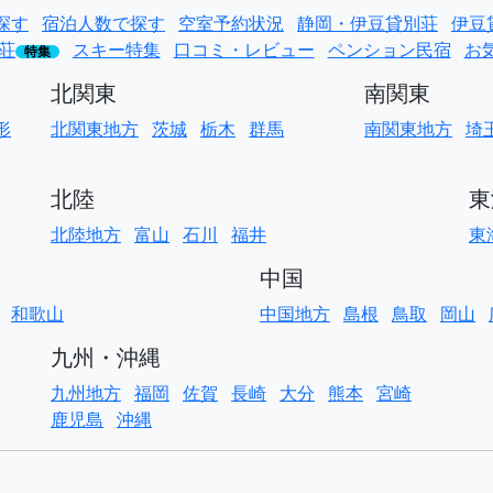
探す
宿泊人数で探す
空室予約状況
静岡・伊豆貸別荘
伊豆
荘
スキー特集
口コミ・レビュー
ペンション民宿
お
特集
北関東
南関東
形
北関東地方
茨城
栃木
群馬
南関東地方
埼
北陸
東
北陸地方
富山
石川
福井
東
中国
和歌山
中国地方
島根
鳥取
岡山
九州・沖縄
九州地方
福岡
佐賀
長崎
大分
熊本
宮崎
鹿児島
沖縄