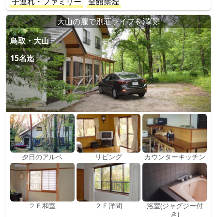
子連れ・ファミリー
全館禁煙
大山の麓で別荘ライフを満喫!
鳥取・大山
15名迄
夕日のアルベ
リビング
カウンターキッチン
２Ｆ和室
２Ｆ洋間
浴室(ジャグジー付
き)