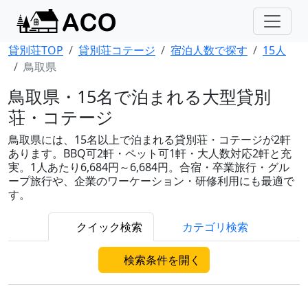
貸別荘TOP
貸別荘コテージ
宿泊人数で探す
15人
鳥取県
鳥取県・15名で泊まれる大型貸別
荘・コテージ
鳥取県には、15名以上で泊まれる貸別荘・コテージが2軒
あります。BBQ可2軒・ペット可1軒・大人数対応2軒と充
実。1人あたり6,684円～6,684円。合宿・卒業旅行・グル
ープ旅行や、企業のワーケーション・研修利用にも最適で
す。
クイック検索
カテゴリ検索
検索条件を開く