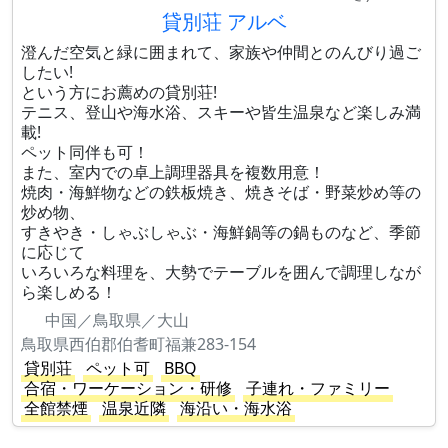
貸別荘 アルベ
澄んだ空気と緑に囲まれて、家族や仲間とのんびり過ご
したい!
という方にお薦めの貸別荘!
テニス、登山や海水浴、スキーや皆生温泉など楽しみ満
載!
ペット同伴も可！
また、室内での卓上調理器具を複数用意！
焼肉・海鮮物などの鉄板焼き、焼きそば・野菜炒め等の
炒め物、
すきやき・しゃぶしゃぶ・海鮮鍋等の鍋ものなど、季節
に応じて
いろいろな料理を、大勢でテーブルを囲んで調理しなが
ら楽しめる！
中国／鳥取県／大山
鳥取県西伯郡伯耆町福兼283-154
貸別荘
ペット可
BBQ
合宿・ワーケーション・研修
子連れ・ファミリー
全館禁煙
温泉近隣
海沿い・海水浴