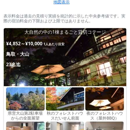
地図表示
表示料金は過去の見積り実績を統計的に示した中央参考値です。実
際の宿泊料金の下限および上限ではありません。
大自然の中の1棟まるごと貸切コテージ
¥4,852～¥10,000
1人あたり目安
鳥取・大山
23名迄
県営大山第2駐車場
秋のフォレストハウ
夜のフォレストハウ
からの全面展望
スだいせん前面
ス（屋外BBQ）