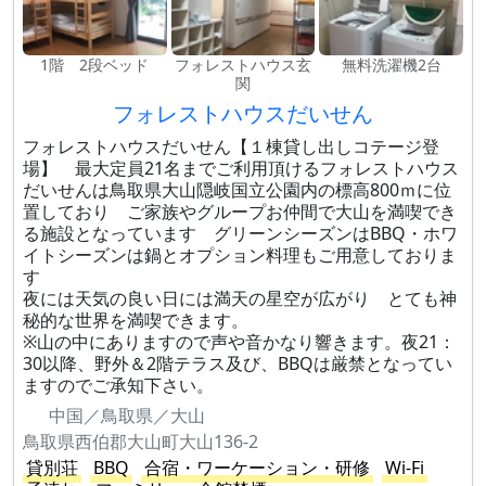
1階 2段ベッド
フォレストハウス玄
無料洗濯機2台
関
フォレストハウスだいせん
フォレストハウスだいせん【１棟貸し出しコテージ登
場】 最大定員21名までご利用頂けるフォレストハウス
だいせんは鳥取県大山隠岐国立公園内の標高800ｍに位
置しており ご家族やグループお仲間で大山を満喫でき
る施設となっています グリーンシーズンはBBQ・ホワ
イトシーズンは鍋とオプション料理もご用意しておりま
す
夜には天気の良い日には満天の星空が広がり とても神
秘的な世界を満喫できます。
※山の中にありますので声や音かなり響きます。夜21：
30以降、野外＆2階テラス及び、BBQは厳禁となってい
ますのでご承知下さい。
中国／鳥取県／大山
鳥取県西伯郡大山町大山136-2
貸別荘
BBQ
合宿・ワーケーション・研修
Wi-Fi