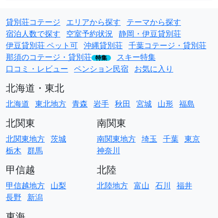
貸別荘コテージ
エリアから探す
テーマから探す
宿泊人数で探す
空室予約状況
静岡・伊豆貸別荘
伊豆貸別荘 ペット可
沖縄貸別荘
千葉コテージ・貸別荘
那須のコテージ・貸別荘
スキー特集
特集
口コミ・レビュー
ペンション民宿
お気に入り
北海道・東北
北海道
東北地方
青森
岩手
秋田
宮城
山形
福島
北関東
南関東
北関東地方
茨城
南関東地方
埼玉
千葉
東京
栃木
群馬
神奈川
甲信越
北陸
甲信越地方
山梨
北陸地方
富山
石川
福井
長野
新潟
東海