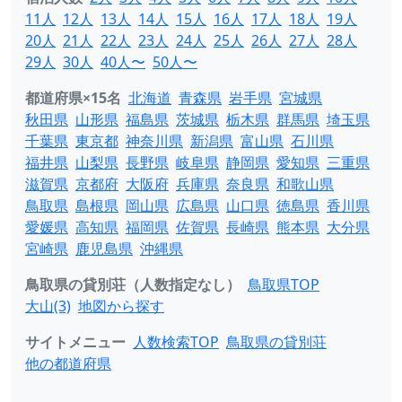
11人
12人
13人
14人
15人
16人
17人
18人
19人
20人
21人
22人
23人
24人
25人
26人
27人
28人
29人
30人
40人〜
50人〜
都道府県×15名
北海道
青森県
岩手県
宮城県
秋田県
山形県
福島県
茨城県
栃木県
群馬県
埼玉県
千葉県
東京都
神奈川県
新潟県
富山県
石川県
福井県
山梨県
長野県
岐阜県
静岡県
愛知県
三重県
滋賀県
京都府
大阪府
兵庫県
奈良県
和歌山県
鳥取県
島根県
岡山県
広島県
山口県
徳島県
香川県
愛媛県
高知県
福岡県
佐賀県
長崎県
熊本県
大分県
宮崎県
鹿児島県
沖縄県
鳥取県の貸別荘（人数指定なし）
鳥取県TOP
大山(3)
地図から探す
サイトメニュー
人数検索TOP
鳥取県の貸別荘
他の都道府県