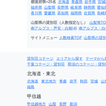
都道府県×25名
北海道
青森県
岩手県
宮城
福井県
山梨県
長野県
岐阜県
静岡県
愛知
香川県
愛媛県
高知県
福岡県
佐賀県
長崎
山梨県の貸別荘（人数指定なし）
山梨県TO
南アルプス・芦安・白根(4)
南アルプス・白州
サイトメニュー
人数検索TOP
山梨県の貸
貸別荘コテージ
エリアから探す
テーマから
千葉コテージ・貸別荘
那須のコテージ・貸別
北海道・東北
北海道
東北地方
青森
岩手
秋田
宮城
山
福島
甲信越
甲信越地方
山梨
長野
新潟