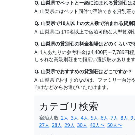
Q. 山梨県でペットと一緒に泊まれる貸別荘は
A. 山梨県にはペット同伴で宿泊できる貸別
Q. 山梨県で10人以上の大人数で泊まれる貸
A. 山梨県には10名以上で宿泊可能な大型貸
Q. 山梨県の貸別荘の料金相場はどのくらいで
A. 1人あたりの参考料金は4,400円～7,7
しゃれな高級別荘まで幅広い選択肢がありま
Q. 山梨県でおすすめの貸別荘はどこですか？
A. 山梨県でおすすめなのは、ファミリー向
向けなどからお選びいただけます。
カテゴリ検索
宿泊人数
2人
3人
4人
5人
6人
7人
8人
9
27人
28人
29人
30人
40人〜
50人〜