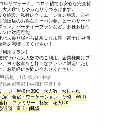
021年リフォーム。コロナ禍でも安心な完全貸
、大人数でもゆったりくつろげます。
ＢＱ施設、私有レクリエーション施設、自社
営酒販店のお得なクーポン券、ビールサーバ
プラン、パーティープランなど、多種多様な
ランに対応可能。
速バス乗り場から徒歩１分未満、富士山中湖
自然を満喫してください！
ご利用プラン】
族旅行から大人数でのご利用、企業様向けプ
ン、ヨガ教室など様々なプランに対応いたし
す。お気軽にお問い合わせください。
甲信越／山梨県／山中湖
梨県南都留郡山中湖村平野116
テージ
屋根付BBQ
大人数
おしゃれ
民家
合宿・ワーケーション・研修
Wi-Fi
連れ・ファミリー
格安
花火OK
泉近隣
富士山眺望