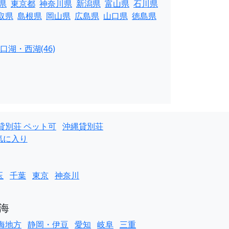
県
東京都
神奈川県
新潟県
富山県
石川県
取県
島根県
岡山県
広島県
山口県
徳島県
口湖・西湖(46)
貸別荘 ペット可
沖縄貸別荘
気に入り
玉
千葉
東京
神奈川
海
海地方
静岡・伊豆
愛知
岐阜
三重