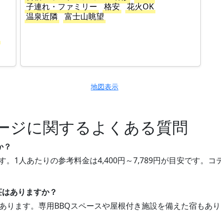
子連れ・ファミリー
格安
花火OK
温泉近隣
富士山眺望
地図表示
ージに関するよくある質問
か？
す。1人あたりの参考料金は4,400円～7,789円が目安です
別荘はありますか？
荘があります。専用BBQスペースや屋根付き施設を備えた宿もあ