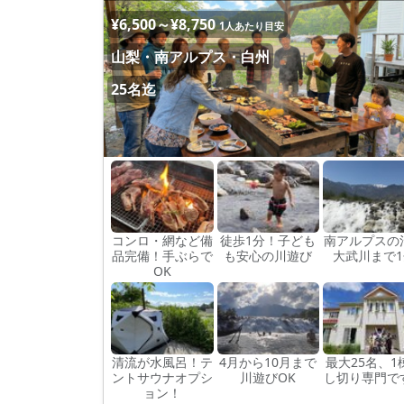
¥6,500～¥8,750
1人あたり目安
山梨・南アルプス・白州
25名迄
コンロ・網など備
徒歩1分！子ども
南アルプスの
品完備！手ぶらで
も安心の川遊び
大武川まで1
OK
清流が水風呂！テ
4月から10月まで
最大25名、1
ントサウナオプシ
川遊びOK
し切り専門で
ョン！