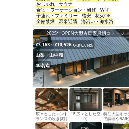
おしゃれ
サウナ
合宿・ワーケーション・研修
Wi-Fi
子連れ・ファミリー
格安
花火OK
全館禁煙
温泉近隣
海沿い・海水浴
2025年OPEN大型古民家貸切コテージ
¥3,163～¥10,526
1人あたり目安
山梨・山中湖
40名迄
広々としたエント
1F 広々とした空
特注大型キッ
ランスの吹き抜け
間
で調理やBAR