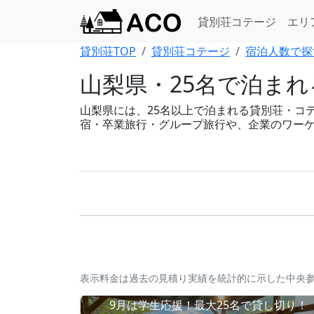
貸別荘コテージ
エリ
貸別荘TOP
貸別荘コテージ
宿泊人数で探
山梨県・25名で泊ま
山梨県には、25名以上で泊まれる貸別荘・コテー
宿・卒業旅行・グループ旅行や、企業のワー
表示料金は過去の見積り実績を統計的に示した中央
9月は学生応援！最大25名で貸し切り！