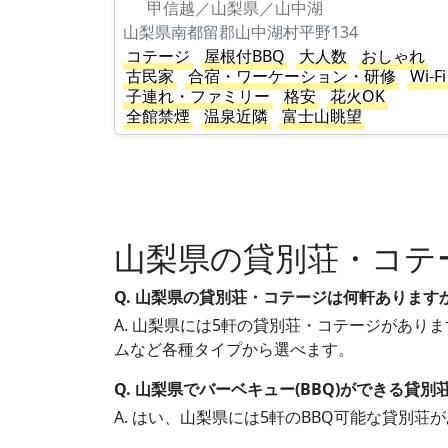
甲信越／山梨県／山中湖
山梨県南都留郡山中湖村平野134
コテージ
屋根付BBQ
大人数
おしゃれ
古民家
合宿・ワーケーション・研修
Wi-Fi
子連れ・ファミリー
格安
花火OK
全館禁煙
温泉近隣
富士山眺望
山梨県の貸別荘・コテ
Q. 山梨県の貸別荘・コテージは何軒あります
A. 山梨県には5軒の貸別荘・コテージがありま
ムなど各種タイプから選べます。
Q. 山梨県でバーベキュー(BBQ)ができる貸
A. はい、山梨県には5軒のBBQ可能な貸別