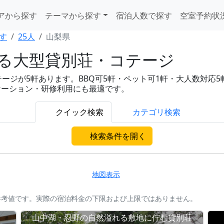
アから探す
テーマから探す
宿泊人数で探す
空室予約状
す
25人
山梨県
れる大型貸別荘・コテージ
ジが5軒あります。BBQ可5軒・ペット可1軒・大人数対応5軒と充
ケーション・研修利用にも最適です。
クイック検索
カテゴリ検索
検索条件を開く
地図表示
参考値です。実際の宿泊料金の下限および上限ではありません。
山中湖・忍野の自然溢れる敷地に佇む貸別荘