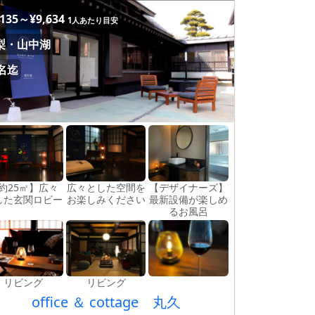
,135～¥9,634
1人あたり目安
梨・山中湖
8名迄
約25㎡】広々
広々とした空間を
【デザイナーズ】
した玄関ロビー
お楽しみください
最新設備が楽しめ
るお風呂
リビング
リビング
office ＆ cottage 丸久