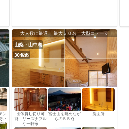
大人数に最適 最大３０名 大型コテージ
山梨・山中湖
30名迄
チン
団体貸し切り可
富士山を眺めなが
洗面所
使い
能 リーズナブル
らのＢＢＱ
な一軒家