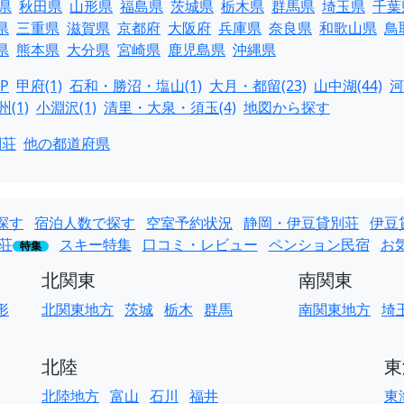
県
秋田県
山形県
福島県
茨城県
栃木県
群馬県
埼玉県
千葉
県
三重県
滋賀県
京都府
大阪府
兵庫県
奈良県
和歌山県
鳥
県
熊本県
大分県
宮崎県
鹿児島県
沖縄県
P
甲府(1)
石和・勝沼・塩山(1)
大月・都留(23)
山中湖(44)
河
(1)
小淵沢(1)
清里・大泉・須玉(4)
地図から探す
別荘
他の都道府県
探す
宿泊人数で探す
空室予約状況
静岡・伊豆貸別荘
伊豆
荘
スキー特集
口コミ・レビュー
ペンション民宿
お
特集
北関東
南関東
形
北関東地方
茨城
栃木
群馬
南関東地方
埼
北陸
東
北陸地方
富山
石川
福井
東