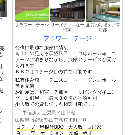
ス
フラワーコテージ
リーズナブルな一
旅館の浴場を共有
軒家
可能
フラワーコテージ
合宿に最適な旅館に隣接
の完
富士山の見える展望風呂 卓球ルーム等 コ
も
テージに泊まりながら、旅館のサービスが受け
られます。
社
ＢＢＱはコテージ目の前で可能です
バ
な
私有体育館 テニスコート ダンスホール
等も完備
湖
お部屋は、和室 ７部屋 リビングダイニン
グ １部屋 最大３０名の宿泊可能
少人数での貸し切りも相談可能です。
プ
甲信越／山梨県／山中湖
ン
山梨県南都留郡山中湖村平野210
だ
コテージ
屋根付BBQ
大人数
古民家
合宿・ワーケーション・研修
Wi-Fi