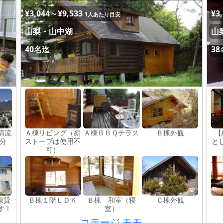
¥3,044～¥9,533
¥3
1人あたり目安
山梨・山中湖
山
40名迄
3
清流
Ａ棟リビング（薪
Ａ棟ＢＢＱテラス
Ｂ棟外観
【
分
ストーブは使用不
と
可）
棟貸
Ｂ棟１階ＬＤＫ
Ｂ棟 和室（寝
Ｃ棟外観
す！
室）
コテージ モモ