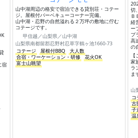
2
山中湖周辺の格安で宿泊できる貸別荘・コテー
切
ジ。屋根付バーベキューコーナー完備。
Ｂ
山中湖・忍野の自然溢れる２万坪の敷地に佇む
経
コテージです。
ー
プ
K
甲信越／山梨県／山中湖
高
山梨県南都留郡忍野村忍草字鶴ヶ池1660-73
の
コテージ
屋根付BBQ
大人数
貸
【
合宿・ワーケーション・研修
花火OK
家
富士山眺望
に宿
ラ
ま
山
コ
古
、
子
温