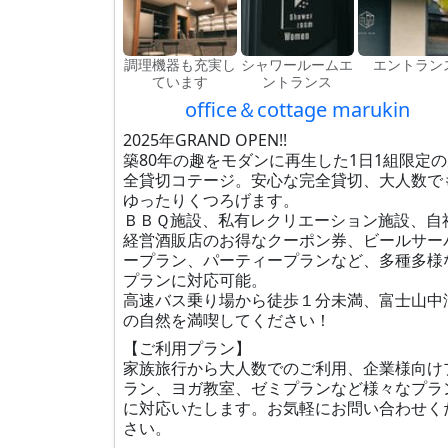
調理機器も充実し
シャワールームエ
エントラン
ています
ントランス
office＆cottage marukin
2025年GRAND OPEN!!
築80年の趣をモダンに再生した1日1組限定
全貸切コテージ。安心な完全貸切、大人数で
ゆったりくつろげます。
ＢＢＱ施設、私有レクリエーション施設、自
経営酒販店のお得なクーポン券、ビールサー
ープラン、パーティープランなど、多種多様
プランに対応可能。
高速バス乗り場から徒歩１分未満、富士山中
の自然を満喫してください！
【ご利用プラン】
家族旅行から大人数でのご利用、企業様向け
ラン、ヨガ教室、ゼミプランなど様々なプラ
に対応いたします。お気軽にお問い合わせく
さい。