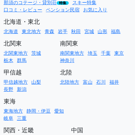
那須のコテージ・貸別荘
スキー特集
特集
口コミ・レビュー
ペンション民宿
お気に入り
北海道・東北
北海道
東北地方
青森
岩手
秋田
宮城
山形
福島
北関東
南関東
北関東地方
茨城
南関東地方
埼玉
千葉
東京
栃木
群馬
神奈川
甲信越
北陸
甲信越地方
山梨
北陸地方
富山
石川
福井
長野
新潟
東海
東海地方
静岡・伊豆
愛知
岐阜
三重
関西・近畿
中国