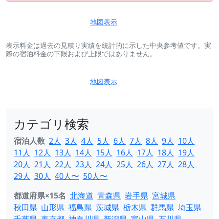
地図表示
表示料金は過去の見積り実績を統計的に示した中央参考値です。実
際の宿泊料金の下限および上限ではありません。
地図表示
カテゴリ検索
宿泊人数
2人
3人
4人
5人
6人
7人
8人
9人
10人
11人
12人
13人
14人
15人
16人
17人
18人
19人
20人
21人
22人
23人
24人
25人
26人
27人
28人
29人
30人
40人〜
50人〜
都道府県×15名
北海道
青森県
岩手県
宮城県
秋田県
山形県
福島県
茨城県
栃木県
群馬県
埼玉県