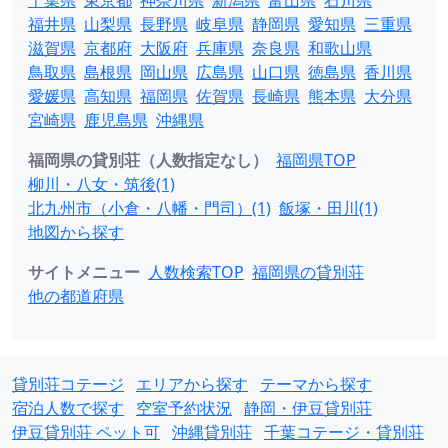
千葉県
東京都
神奈川県
新潟県
富山県
石川県
福井県
山梨県
長野県
岐阜県
静岡県
愛知県
三重県
滋賀県
京都府
大阪府
兵庫県
奈良県
和歌山県
鳥取県
島根県
岡山県
広島県
山口県
徳島県
香川県
愛媛県
高知県
福岡県
佐賀県
長崎県
熊本県
大分県
宮崎県
鹿児島県
沖縄県
福岡県の貸別荘（人数指定なし）
福岡県TOP
柳川・八女・筑後(1)
北九州市（小倉・八幡・門司）(1)
飯塚・田川(1)
地図から探す
サイトメニュー
人数検索TOP
福岡県の貸別荘
他の都道府県
貸別荘コテージ
エリアから探す
テーマから探す
宿泊人数で探す
空室予約状況
静岡・伊豆貸別荘
伊豆貸別荘 ペット可
沖縄貸別荘
千葉コテージ・貸別荘