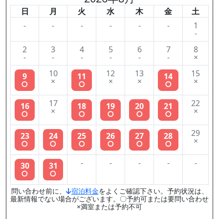
日
月
火
水
木
金
土
-
-
-
-
-
-
1
-
2
3
4
5
6
7
8
-
-
-
-
-
-
×
10
12
13
15
9
11
14
×
×
×
×
○
○
○
17
22
16
18
19
20
21
×
×
○
○
○
○
○
29
23
24
25
26
27
28
×
○
○
○
○
○
○
-
-
-
-
-
30
31
○
○
問い合わせ前に、
宿泊料金
をよくご確認下さい。予約状況は、
最新情報でない場合がございます。〇予約可または要問い合わせ
×満室または予約不可