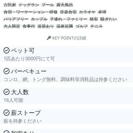
古民家
ドッグラン
プール
露天風呂
合宿・ワーケーション・研修
音楽合宿
カラオケ
卓球
バリアフリー
カップル
子連れ・ファミリー
格安
騒ぎたい
大人限定
食事付
送迎あり
温泉近隣
ゴルフ
テニス
KEY POINTの詳細
ペット可
1匹あたり3000円にて可
バーベキュー
コンロ、網、トング無料。調味料等消耗品は持参ください
大人数
16人可能
薪ストーブ
薪を持参ください