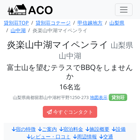
貸別荘TOP
貸別荘コテージ
甲信越地方
山梨県
山中湖
炎楽山中湖マイペンライ
炎楽山中湖マイペンライ
山梨県
山中湖
富士山を望むテラスでBBQをしません
か
16名迄
山梨県南都留郡山中湖村平野1250-273
地図表示
貸別荘
今すぐコンタクト
宿の特徴
ご案内
宿泊料金
施設概要
設備
レビュー・口コミ
周辺情報
交通