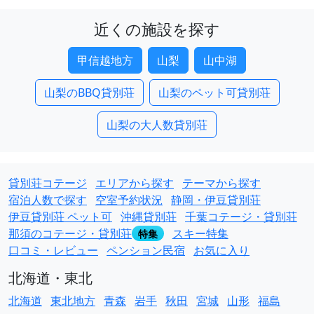
近くの施設を探す
甲信越地方
山梨
山中湖
山梨のBBQ貸別荘
山梨のペット可貸別荘
山梨の大人数貸別荘
貸別荘コテージ
エリアから探す
テーマから探す
宿泊人数で探す
空室予約状況
静岡・伊豆貸別荘
伊豆貸別荘 ペット可
沖縄貸別荘
千葉コテージ・貸別荘
那須のコテージ・貸別荘
スキー特集
特集
口コミ・レビュー
ペンション民宿
お気に入り
北海道・東北
北海道
東北地方
青森
岩手
秋田
宮城
山形
福島