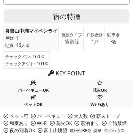
宿の特徴
炎楽山中湖マイペンライ
施設タイプ
戸数合計
駐車場
1
戸数:
貸別荘
1
3
戸
台
16
定員:
人迄
16:00
チェックイン:
10:00
チェックアウト:
KEY POINT
バーベキューOK
花火OK
ペットOK
Wi-Fiあり
ペット可
バーベキュー
大人数
薪ストーブ
和室あり
Wi-Fi
花火OK
素泊まり
全館禁煙
夜の到着OK
富士山眺望
屋根付BBQ
温泉
ログハウス