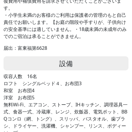
復費用や補償費用を請求させていただくことがございま
す。
・小学生未満のお客様のご利用は保護者の管理のもと自己
責任でお願いします。【お庭の階段や手すりが、子供向け
の安全基準には適していません。・18歳未満の未成年のみ
でのご宿泊は承ることができません。
届出：富東福第6628
設備
収容人数 16名
ロフト シングルベッド４、お布団3
和室 お布団4
洋室 お布団5
無料Wi-Fi、エアコン、ストーブ、IHキッチン、調理器具一
式、食器一式、冷蔵庫、レンジ、炊飯器、電気ポット、BB
Qコンロ（網、トング）、スリッパ、バスタオル、歯ブラ
シ、ドライヤー、洗濯機、シャンプー、リンス、ボディー