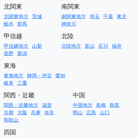
北関東
南関東
北関東地方
茨城
南関東地方
埼玉
千葉
東京
栃木
群馬
神奈川
甲信越
北陸
甲信越地方
山梨
北陸地方
富山
石川
福井
長野
新潟
東海
東海地方
静岡・伊豆
愛知
岐阜
三重
関西・近畿
中国
関西・近畿地方
滋賀
中国地方
島根
鳥取
京都
大阪
兵庫
奈良
岡山
広島
山口
和歌山
四国