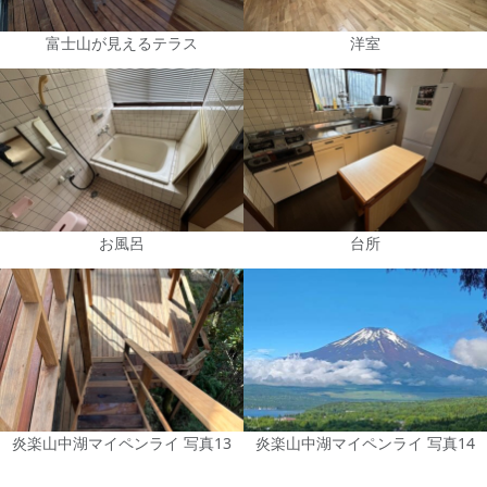
富士山が見えるテラス
洋室
お風呂
台所
炎楽山中湖マイペンライ 写真13
炎楽山中湖マイペンライ 写真14