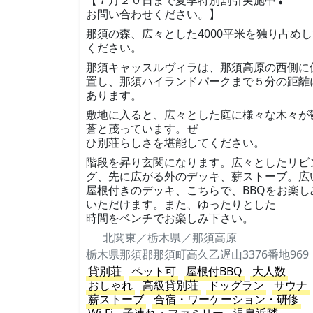
【７月２０日まで夏季特別割引実施中❢
お問い合わせください。】
那須の森、広々とした4000平米を独り占め
ください。
那須キャッスルヴィラは、那須高原の西側に
置し、那須ハイランドパークまで５分の距離
あります。
敷地に入ると、広々とした庭に様々な木々が
蒼と茂っています。ぜ
ひ別荘らしさを堪能してください。
階段を昇り玄関になります。広々としたリビ
グ、先に広がる外のデッキ、薪ストーブ。広
屋根付きのデッキ、こちらで、BBQをお楽し
いただけます。また、ゆったりとした
時間をベンチでお楽しみ下さい。
北関東／栃木県／那須高原
栃木県那須郡那須町高久乙遅山3376番地969
貸別荘
ペット可
屋根付BBQ
大人数
おしゃれ
高級貸別荘
ドッグラン
サウナ
薪ストーブ
合宿・ワーケーション・研修