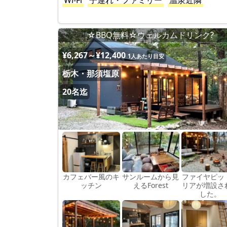
Wi-Fi
子連れ・ファミリー
温泉近隣
☆BBQ無料☆ウェルカムドリンク?
¥6,267～¥12,400
1人あたり目安
栃木・那須塩原
20名迄
カフェバー風のキ
サンルームから見
ファイヤピッ
ッチン
えるForest
リアが増設さ
した。