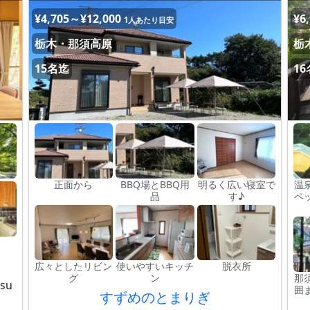
¥4,705～¥12,000
¥6
1人あたり目安
栃木・那須高原
栃
15名迄
1
正面から
BBQ場とBBQ用
明るく広い寝室で
温
品
す♪
ペ
広々としたリビン
使いやすいキッチ
脱衣所
グ
ン
那
su
囲
すずめのとまりぎ