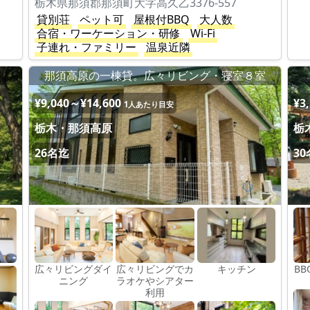
栃木県那須郡那須町大字高久乙3376-557
貸別荘
ペット可
屋根付BBQ
大人数
合宿・ワーケーション・研修
Wi-Fi
子連れ・ファミリー
温泉近隣
那須高原の一棟貸。広々リビング・寝室８室
¥9,040～¥14,600
¥3
1人あたり目安
栃木・那須高原
栃
26名迄
3
広々リビングダイ
広々リビングでカ
キッチン
B
ニング
ラオケやシアター
利用