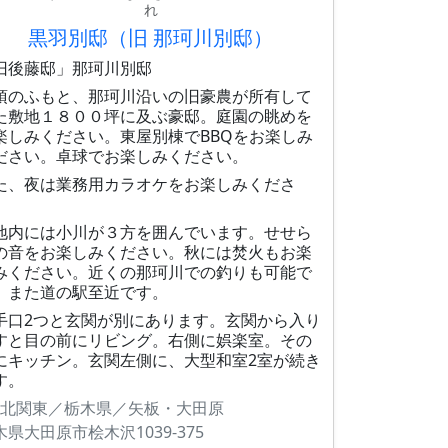
れ
黒羽別邸（旧 那珂川別邸）
旧後藤邸」那珂川別邸
須のふもと、那珂川沿いの旧豪農が所有して
た敷地１８００坪に及ぶ豪邸。庭園の眺めを
楽しみください。東屋別棟でBBQをお楽しみ
ださい。卓球でお楽しみください。
た、夜は業務用カラオケをお楽しみくださ
。
地内には小川が３方を囲んでいます。せせら
の音をお楽しみください。秋には焚火もお楽
みください。近くの那珂川での釣りも可能で
。また道の駅至近です。
手口2つと玄関が別にあります。玄関から入り
すと目の前にリビング。右側に娯楽室。その
にキッチン。玄関左側に、大型和室2室が続き
す。
北関東／栃木県／矢板・大田原
木県大田原市桧木沢1039-375