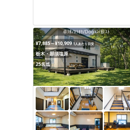
卓球/ｶﾗｵｹ/Dogﾗﾝ/薪ｽﾄ
¥7,885～¥10,909
1人あたり目安
栃木・那須塩原
25名迄