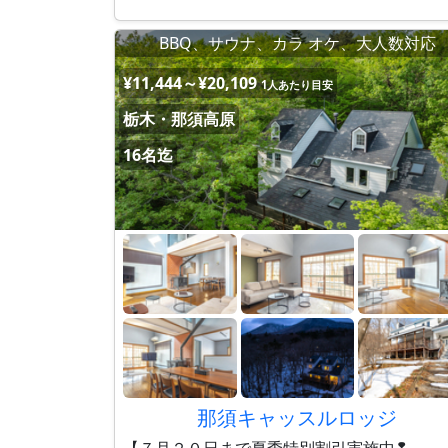
BBQ、サウナ、カラ オケ、大人数対応
¥11,444～¥20,109
1人あたり目安
栃木・那須高原
16名迄
那須キャッスルロッジ