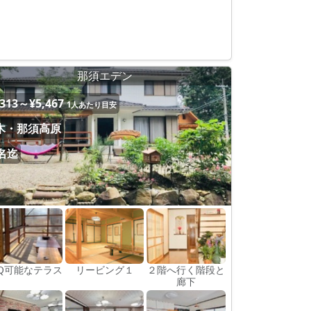
那須エデン
,313～¥5,467
1人あたり目安
木・那須高原
0名迄
BQ可能なテラス
リービング１
２階へ行く階段と
廊下