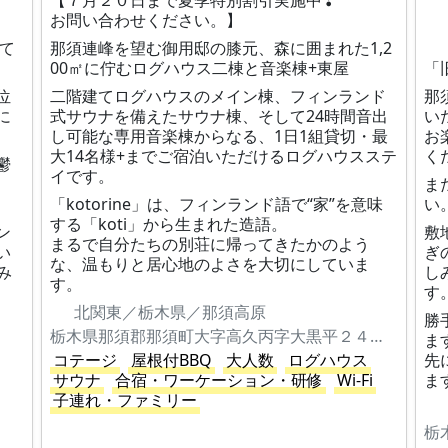
【７月２０日まで夏季特別割引実施中❢
お問い合わせください。】
して
那須連峰を望む御用邸の膝元、森に囲まれた1,2
00㎡に佇むログハウス二棟と音楽棟+東屋
「
位
二階建てログハウスのメイン棟、フィンランド
那
に
式サウナを備えたサウナ棟、そして24時間音出
い
し可能な専用音楽棟からなる、1日1組貸切・最
お
大14名様+までご宿泊いただけるログハウスステ
く
鬱
イです。
ま
「kotorine」は、フィンランド語で“家”を意味
い
する「koti」から生まれた造語。
ン
敷
まるで自分たちの別荘に帰ってきたかのよう
い
ぎ
な、温もりと居心地のよさを大切にしていま
み
し
す。
す
北関東／栃木県／那須高原
勝
栃木県那須郡那須町大字高久丙字大黒平２４７２―２２４
ま
コテージ
屋根付BBQ
大人数
ログハウス
先
サウナ
合宿・ワーケーション・研修
Wi-Fi
ま
子連れ・ファミリー
栃