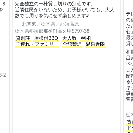
」を
完全独立の一棟貸し切りの別荘です。
を
近隣住民がいないため、お子様がいても、大人
テ
数でも周りを気にせず楽しめます♪
の
北関東／栃木県／那須高原
た
栃木県那須郡那須町高久甲5797-38
荘
最
貸別荘
屋根付BBQ
大人数
Wi-Fi
貸
子連れ・ファミリー
全館禁煙
温泉近隣
１
和
呂
ペ
し
-2
館
る
キ
事
豊
栃
貸
ド