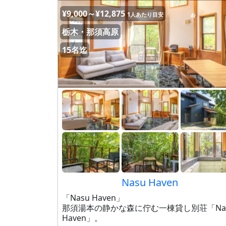
¥9,000～¥12,875
1人あたり目安
栃木・那須高原
15名迄
Nasu Haven
「Nasu Haven」
那須湯本の静かな森に佇む一棟貸し別荘「Na
Haven」。