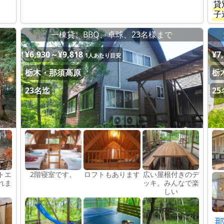
貸
子
一棟貸、BBQ、卓球、23名様まで
¥6,930～¥9,818
¥7
1人あたり目安
栃木・那須高原
栃
23名迄
2
トエ
2階寝室です。
ロフトもあります
広い屋根付きのデ
れま
ッキ。みんなで楽
しい