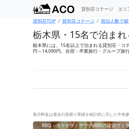
貸別荘コテージ
エリ
貸別荘TOP
貸別荘コテージ
宿泊人数で探
栃木県・15名で泊ま
栃木県には、15名以上で泊まれる貸別荘・コテー
円～14,090円。合宿・卒業旅行・グループ
表示料金は過去の見積り実績を統計的に示した中央
BBQ・カラオケ・サウナ満喫の貸切ヴィ