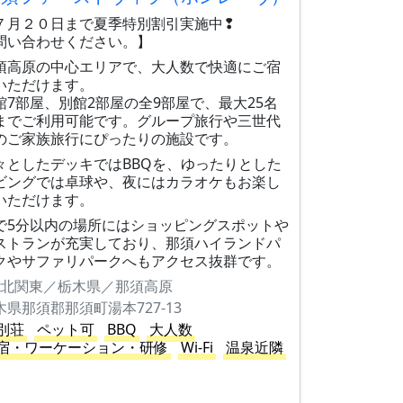
７月２０日まで夏季特別割引実施中❢
問い合わせください。】
須高原の中心エリアで、大人数で快適にご宿
いただけます。
館7部屋、別館2部屋の全9部屋で、最大25名
までご利用可能です。グループ旅行や三世代
のご家族旅行にぴったりの施設です。
々としたデッキではBBQを、ゆったりとした
ビングでは卓球や、夜にはカラオケもお楽し
いただけます。
で5分以内の場所にはショッピングスポットや
ストランが充実しており、那須ハイランドパ
クやサファリパークへもアクセス抜群です。
北関東／栃木県／那須高原
木県那須郡那須町湯本727-13
別荘
ペット可
BBQ
大人数
宿・ワーケーション・研修
Wi-Fi
温泉近隣