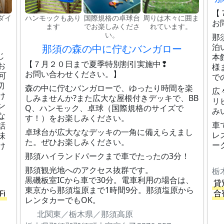
【
ダイ
ハンモックもあり
国際規格の卓球台
周りは木々に囲ま
お
ます
でお楽しみくださ
れています。
い。
那
泊
那須の森の中に佇むバンガロー
じ
本
【７月２０日まで夏季特別割引実施中❢
お
様
お問い合わせください。】
可
で
切
森の中に佇むバンガローで、ゆったり時間を楽
広
け
しみませんか?また広大な屋根付きデッキで、BB
リ
ン
Q、ハンモック、卓球（国際規格のサイズで
み
な
す！）をお楽しみください。
車
話
卓球台が広大ななデッキの一角に備えらえまし
レ
味
た。ぜひお楽しみください。
ー
け
那須ハイランドパークまで車でたったの3分！
那須観光地へのアクセス抜群です。
栃
黒磯板室ICから車で30分。電車利用の場合は、
貸
東京から那須塩原まで1時間9分。那須塩原から
合
Fi
レンタカーでもOK。
北関東／栃木県／那須高原