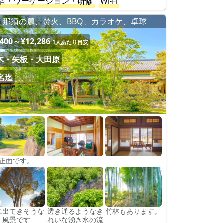
宿・ワーケーション・研修
Wi-Fi
那須の麓、焚火、BBQ、カラオケ、卓球
,400～¥12,286
1人あたり目安
木・矢板・大田原
8名迄
正面です。
に出てきそうな
透き通るようなき
竹林もあります。
風景です
れいな湧き水の流