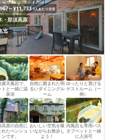
,967～¥11,733
1人あたり目安
木・那須高原
6名迄
泉露天風呂で、
自然に囲まれた明
ゆったりと寛げる
ットと一緒に温
るいダイニングル
ゲストルーム（一
泉浴
ーム
例）
須高原の自然に
おいしい空気を吸
内風呂も専用バス
まれたペンショ
いながらお散歩し
タブペットと一緒
ンです。
よう！
に入浴可