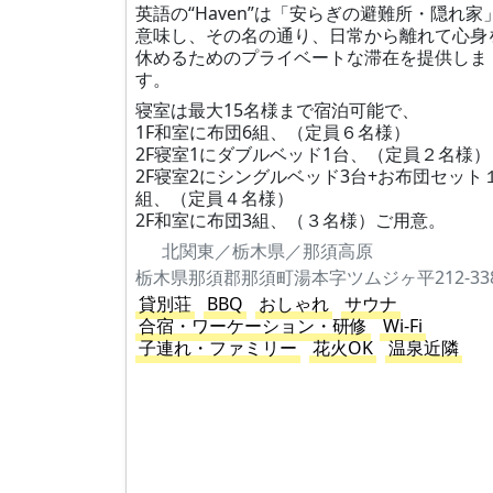
英語の“Haven”は「安らぎの避難所・隠れ家
意味し、その名の通り、日常から離れて心身
休めるためのプライベートな滞在を提供しま
す。
寝室は最大15名様まで宿泊可能で、
1F和室に布団6組、（定員６名様）
2F寝室1にダブルベッド1台、（定員２名様）
2F寝室2にシングルベッド3台+お布団セット
組、（定員４名様）
2F和室に布団3組、（３名様）ご用意。
北関東／栃木県／那須高原
栃木県那須郡那須町湯本字ツムジヶ平212-338
貸別荘
BBQ
おしゃれ
サウナ
合宿・ワーケーション・研修
Wi-Fi
子連れ・ファミリー
花火OK
温泉近隣