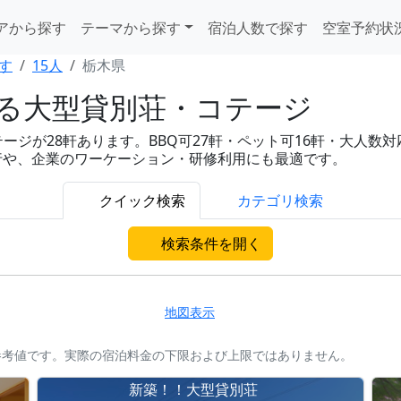
アから探す
テーマから探す
宿泊人数で探す
空室予約状
す
15人
栃木県
れる大型貸別荘・コテージ
ジが28軒あります。BBQ可27軒・ペット可16軒・大人数対応2
旅行や、企業のワーケーション・研修利用にも最適です。
クイック検索
カテゴリ検索
検索条件を開く
地図表示
参考値です。実際の宿泊料金の下限および上限ではありません。
ラ
新築！！大型貸別荘