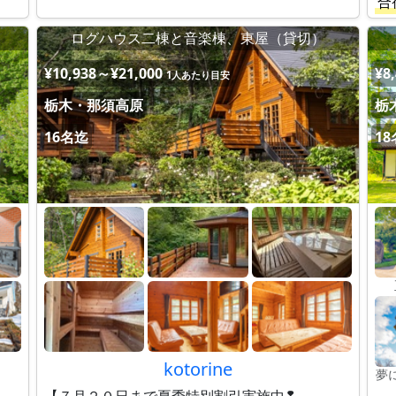
合
ログハウス二棟と音楽棟、東屋（貸切）
¥10,938～¥21,000
¥8
1人あたり目安
栃木・那須高原
栃
16名迄
1
kotorine
夢