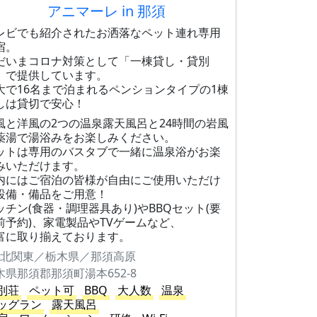
アニマーレ in 那須
レビでも紹介されたお洒落なペット連れ専用
宿。
だいまコロナ対策として「一棟貸し・貸別
」で提供しています。
大で16名まで泊まれるペンションタイプの1棟
しは貸切で安心！
風と洋風の2つの温泉露天風呂と24時間の岩風
薬湯で湯浴みをお楽しみください。
ットは専用のバスタブで一緒に温泉浴がお楽
みいただけます。
内にはご宿泊の皆様が自由にご使用いただけ
設備・備品をご用意！
ッチン(食器・調理器具あり)やBBQセット(要
前予約)、家電製品やTVゲームなど、
富に取り揃えております。
北関東／栃木県／那須高原
木県那須郡那須町湯本652-8
別荘
ペット可
BBQ
大人数
温泉
ッグラン
露天風呂