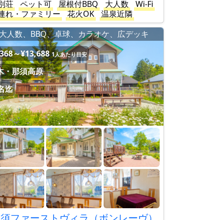
別荘
ペット可
屋根付BBQ
大人数
Wi-Fi
連れ・ファミリー
花火OK
温泉近隣
大人数、BBQ、卓球、カラオケ、広デッキ
,368～¥13,688
1人あたり目安
木・那須高原
5名迄
那須ファーストヴィラ（ボンレーヴ）