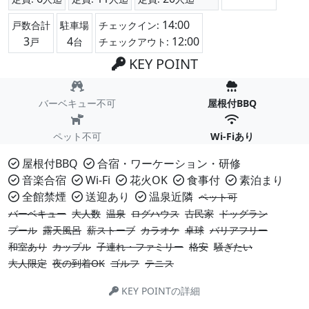
14:00
戸数合計
駐車場
チェックイン:
3
4
12:00
戸
台
チェックアウト:
KEY POINT
バーベキュー不可
屋根付BBQ
ペット不可
Wi-Fiあり
屋根付BBQ
合宿・ワーケーション・研修
音楽合宿
Wi-Fi
花火OK
食事付
素泊まり
全館禁煙
送迎あり
温泉近隣
ペット可
バーベキュー
大人数
温泉
ログハウス
古民家
ドッグラン
プール
露天風呂
薪ストーブ
カラオケ
卓球
バリアフリー
和室あり
カップル
子連れ・ファミリー
格安
騒ぎたい
大人限定
夜の到着OK
ゴルフ
テニス
KEY POINTの詳細