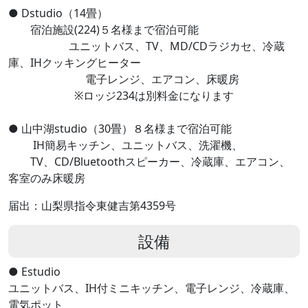
● Dstudio（14畳）
宿泊施設(224)５名様まで宿泊可能
ユニットバス、TV、MD/CDラジカセ、冷蔵
庫、IHクッキングヒーター
電子レンジ、エアコン、床暖房
※ロッジ234は別料金になります
● 山中湖studio（30畳）８名様まで宿泊可能
IH簡易キッチン、ユニットバス、洗濯機、
TV、CD/Bluetoothスピーカー、冷蔵庫、エアコン、
客室のみ床暖房
届出：山梨県指令東健吉第4359号
設備
● Estudio
ユニットバス、IH付ミニキッチン、電子レンジ、冷蔵庫、
電気ポット