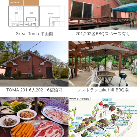
Great Toma 平面図
201,202各BBQスペース有り
TOMA 201-6人202-16宿泊可
レストランLakeHill BBQ場