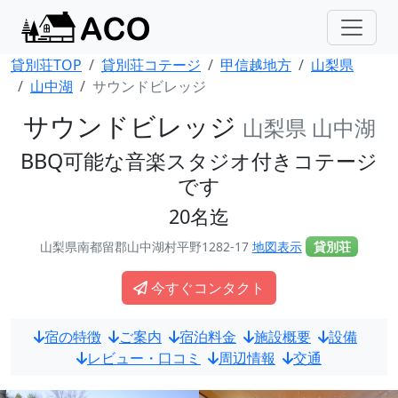
貸別荘TOP
貸別荘コテージ
甲信越地方
山梨県
山中湖
サウンドビレッジ
サウンドビレッジ
山梨県 山中湖
BBQ可能な音楽スタジオ付きコテージ
です
20名迄
山梨県南都留郡山中湖村平野1282-17
地図表示
貸別荘
今すぐコンタクト
宿の特徴
ご案内
宿泊料金
施設概要
設備
レビュー・口コミ
周辺情報
交通