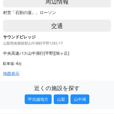
周辺情報
村営「石割の湯」、ローソン
交通
サウンドビレッジ
山梨県南都留郡山中湖村平野1282-17
中央高速バス山中湖行[平野][旭ヶ丘]
4
駐車場:
台
地図表示
近くの施設を探す
甲信越地方
山梨
山中湖