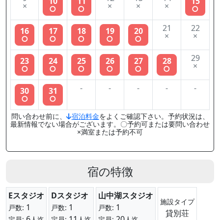
10
11
15
×
×
×
×
○
○
○
21
22
16
17
18
19
20
×
×
○
○
○
○
○
29
23
24
25
26
27
28
×
○
○
○
○
○
○
-
-
-
-
-
30
31
○
○
問い合わせ前に、
宿泊料金
をよくご確認下さい。予約状況は、
最新情報でない場合がございます。〇予約可または要問い合わせ
×満室または予約不可
宿の特徴
Eスタジオ
Dスタジオ
山中湖スタジオ
施設タイプ
1
1
1
戸数:
戸数:
戸数:
貸別荘
6
11
20
定員:
人迄
定員:
人迄
定員:
人迄