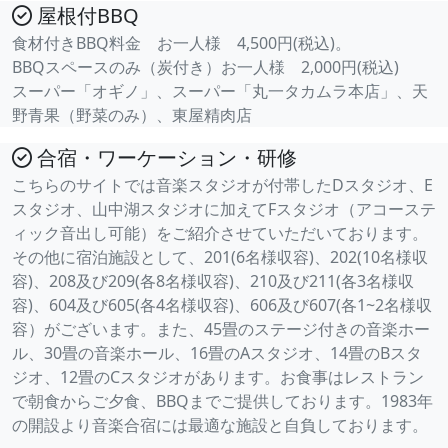
屋根付BBQ
食材付きBBQ料金 お一人様 4,500円(税込)。
BBQスペースのみ（炭付き）お一人様 2,000円(税込)
スーパー「オギノ」、スーパー「丸一タカムラ本店」、天
野青果（野菜のみ）、東屋精肉店
合宿・ワーケーション・研修
こちらのサイトでは音楽スタジオが付帯したDスタジオ、E
スタジオ、山中湖スタジオに加えてFスタジオ（アコーステ
ィック音出し可能）をご紹介させていただいております。
その他に宿泊施設として、201(6名様収容)、202(10名様収
容)、208及び209(各8名様収容)、210及び211(各3名様収
容)、604及び605(各4名様収容)、606及び607(各1~2名様収
容）がございます。また、45畳のステージ付きの音楽ホー
ル、30畳の音楽ホール、16畳のAスタジオ、14畳のBスタ
ジオ、12畳のCスタジオがあります。お食事はレストラン
で朝食からご夕食、BBQまでご提供しております。1983年
の開設より音楽合宿には最適な施設と自負しております。