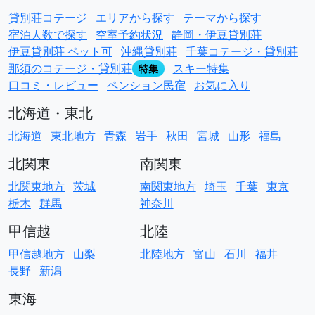
貸別荘コテージ
エリアから探す
テーマから探す
宿泊人数で探す
空室予約状況
静岡・伊豆貸別荘
伊豆貸別荘 ペット可
沖縄貸別荘
千葉コテージ・貸別荘
那須のコテージ・貸別荘
スキー特集
特集
口コミ・レビュー
ペンション民宿
お気に入り
北海道・東北
北海道
東北地方
青森
岩手
秋田
宮城
山形
福島
北関東
南関東
北関東地方
茨城
南関東地方
埼玉
千葉
東京
栃木
群馬
神奈川
甲信越
北陸
甲信越地方
山梨
北陸地方
富山
石川
福井
長野
新潟
東海