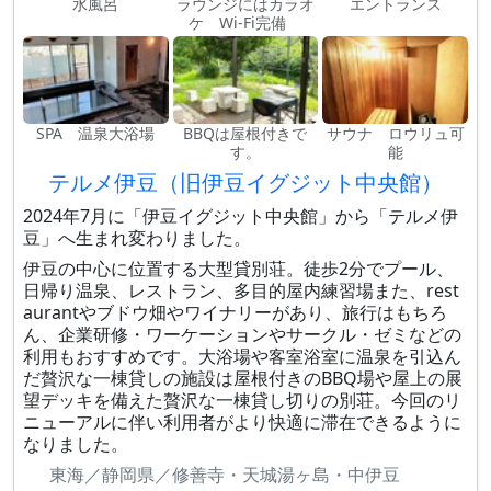
水風呂
ラウンジにはカラオ
エントランス
ケ Wi-Fi完備
SPA 温泉大浴場
BBQは屋根付きで
サウナ ロウリュ可
す。
能
テルメ伊豆（旧伊豆イグジット中央館）
2024年7月に「伊豆イグジット中央館」から「テルメ伊
豆」へ生まれ変わりました。
伊豆の中心に位置する大型貸別荘。徒歩2分でプール、
日帰り温泉、レストラン、多目的屋内練習場また、rest
aurantやブドウ畑やワイナリーがあり、旅行はもちろ
ん、企業研修・ワーケーションやサークル・ゼミなどの
利用もおすすめです。大浴場や客室浴室に温泉を引込ん
だ贅沢な一棟貸しの施設は屋根付きのBBQ場や屋上の展
望デッキを備えた贅沢な一棟貸し切りの別荘。今回のリ
ニューアルに伴い利用者がより快適に滞在できるように
なりました。
東海／静岡県／修善寺・天城湯ヶ島・中伊豆