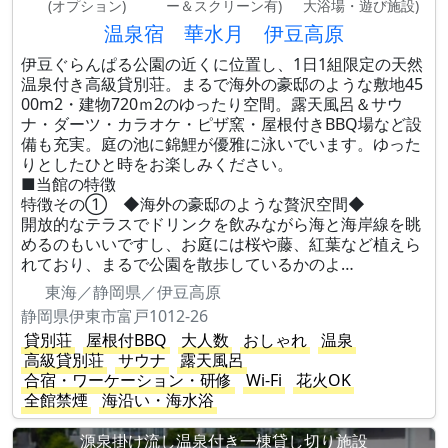
(オプション)
ー＆スクリーン有)
大浴場・遊び施設)
温泉宿 華水月 伊豆高原
伊豆ぐらんぱる公園の近くに位置し、1日1組限定の天然
温泉付き高級貸別荘。まるで海外の豪邸のような敷地45
00m2・建物720ｍ2のゆったり空間。露天風呂＆サウ
ナ・ダーツ・カラオケ・ピザ窯・屋根付きBBQ場など設
備も充実。庭の池に錦鯉が優雅に泳いでいます。ゆった
りとしたひと時をお楽しみください。
■当館の特徴
特徴その① ◆海外の豪邸のような贅沢空間◆
開放的なテラスでドリンクを飲みながら海と海岸線を眺
めるのもいいですし、お庭には桜や藤、紅葉など植えら
れており、まるで公園を散歩しているかのよ…
東海／静岡県／伊豆高原
静岡県伊東市富戸1012-26
貸別荘
屋根付BBQ
大人数
おしゃれ
温泉
高級貸別荘
サウナ
露天風呂
合宿・ワーケーション・研修
Wi-Fi
花火OK
全館禁煙
海沿い・海水浴
源泉掛け流し温泉付き一棟貸し切り施設