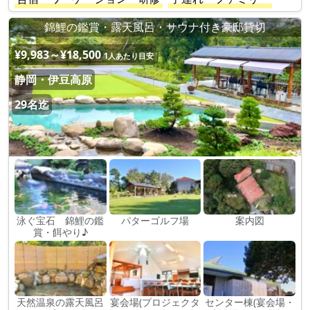
錦鯉の鑑賞・露天風呂・サウナ付き豪邸貸切
¥9,983～¥18,500
1人あたり目安
静岡・伊豆高原
29名迄
泳ぐ宝石 錦鯉の鑑
パターゴルフ場
案内図
賞・餌やり♪
天然温泉の露天風呂
宴会場(プロジェクタ
センター棟(宴会場・