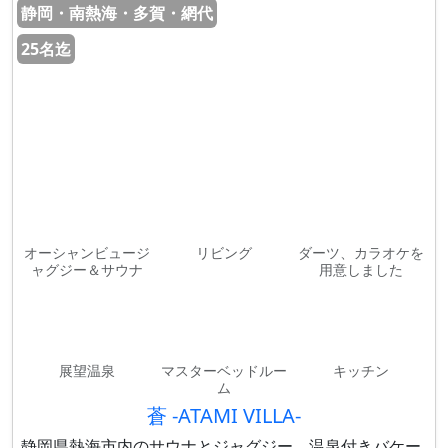
静岡・南熱海・多賀・網代
25名迄
オーシャンビュージ
リビング
ダーツ、カラオケを
ャグジー＆サウナ
用意しました
展望温泉
マスターベッドルー
キッチン
ム
蒼 -ATAMI VILLA-
静岡県熱海市内のサウナとジャグジー、温泉付きバケー