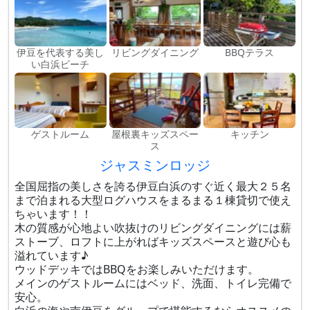
伊豆を代表する美し
リビングダイニング
BBQテラス
い白浜ビーチ
ゲストルーム
屋根裏キッズスペー
キッチン
ス
ジャスミンロッジ
全国屈指の美しさを誇る伊豆白浜のすぐ近く最大２５名
まで泊まれる大型ログハウスをまるまる１棟貸切で使え
ちゃいます！！
木の質感が心地よい吹抜けのリビングダイニングには薪
ストーブ、ロフトに上がればキッズスペースと遊び心も
溢れています♪
ウッドデッキではBBQをお楽しみいただけます。
メインのゲストルームにはベッド、洗面、トイレ完備で
安心。