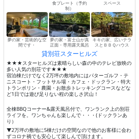
食プレート（予約
スペース
制）
夢の家・芸術的な空
夢の家・富士山が真
キキの家、広いテラ
間です・
正面・専用露天風呂
スとＢＢＱハウス
貸別荘スターヒルズ
★★★スターヒルズは素晴らしい森の中のテレビ放映の
多い人気の別荘です★★★
宿泊棟だけでなく2万坪の敷地内にはパターゴルフ・テ
ニスコート・フットサル場・カフェ・ドックラン・特大
トランポリン・農園・お散歩トレッキングコースなどな
ど1日では遊び足りない程の楽しさ沢山！
全棟BBQコーナー&露天風呂付で、ワンランク上の別荘
ライフを。ワンちゃんも楽しんで・・・(ドックランあ
り）
▼2万坪の敷地に5棟だけの空間なので他のお客様に会わ
ずコロナ禍でも安心して楽しんで頂けます。