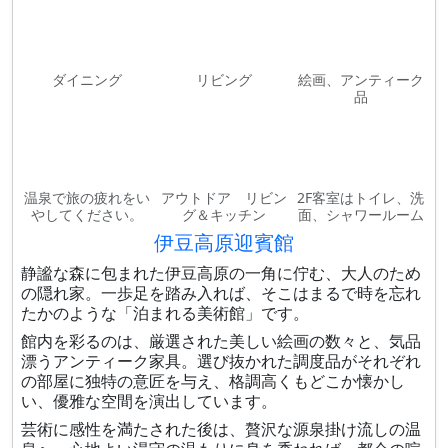
ダイニング
リビング
絵画、アンティーク
品
温泉で旅の疲れをい
アウトドア リビン
2F客室はトイレ、洗
やしてください。
グ＆キッチン
面、シャワールーム
伊豆高原迎賓館
静謐な森に包まれた伊豆高原の一角に佇む、大人のため
の隠れ家。一歩足を踏み入れば、そこはまるで時を忘れ
たかのような「泊まれる美術館」です。
館内を彩るのは、厳選された美しい絵画の数々と、気品
漂うアンティーク家具。選び抜かれた調度品がそれぞれ
の部屋に独特の意匠を与え、格調高くもどこか懐かし
い、優雅な空間を演出しています。
芸術に感性を満たされた後は、贅沢な源泉掛け流しの温