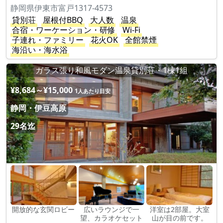
静岡県伊東市富戸1317-4573
貸別荘
屋根付BBQ
大人数
温泉
合宿・ワーケーション・研修
Wi-Fi
子連れ・ファミリー
花火OK
全館禁煙
海沿い・海水浴
ガラス張り和風モダン温泉貸別荘・1棟1組
¥8,684～¥15,000
1人あたり目安
静岡・伊豆高原
29名迄
開放的な玄関ロビー
広いラウンジで一
洋室は2部屋。大室
望、カラオケセット
山が目の前です。