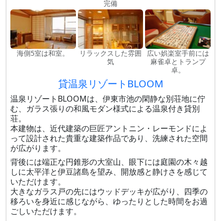
完備
海側5室は和室。
リラックスした雰囲
広い娯楽室手前には
気
麻雀卓とトランプ
卓。
貸温泉リゾートBLOOM
温泉リゾートBLOOMは、伊東市池の閑静な別荘地に佇
む、ガラス張りの和風モダン様式による温泉付き貸別
荘。
本建物は、近代建築の巨匠アントニン・レーモンドによ
って設計された貴重な建築作品であり、洗練された空間
が広がります。
背後には端正な円錐形の大室山、眼下には庭園の木々越
しに太平洋と伊豆諸島を望み、開放感と静けさを感じて
いただけます。
大きなガラス戸の先にはウッドデッキが広がり、四季の
移ろいを身近に感じながら、ゆったりとした時間をお過
ごしいただけます。