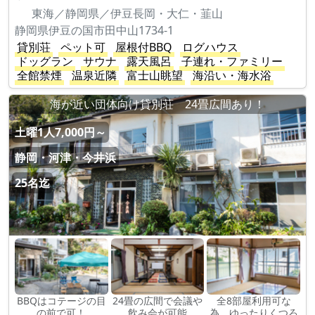
東海／静岡県／伊豆長岡・大仁・韮山
静岡県伊豆の国市田中山1734-1
貸別荘
ペット可
屋根付BBQ
ログハウス
ドッグラン
サウナ
露天風呂
子連れ・ファミリー
全館禁煙
温泉近隣
富士山眺望
海沿い・海水浴
海が近い団体向け貸別荘 24畳広間あり！
土曜1人7,000円～
静岡・河津・今井浜
25名迄
BBQはコテージの目
24畳の広間で会議や
全8部屋利用可な
の前で可！
飲み会が可能
為 ゆったりくつろ