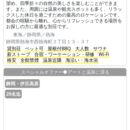
望め、四季折々の自然の美しさを楽しむことができま
す。また、周囲には温泉や観光スポットも多く、リラッ
クスした休日を過ごすための最高のロケーションです。
都会の喧騒から離れ、心からリフレッシュできる場所を
お探しの方に最適な別荘です。
東海／静岡県／熱海
静岡県熱海市西熱海町２丁目１３－３７
貸別荘
ペット可
屋根付BBQ
大人数
サウナ
薪ストーブ
合宿・ワーケーション・研修
Wi-Fi
格安
全館禁煙
温泉近隣
海沿い・海水浴
スペシャルオファー◆アートと温泉に浸る
静岡・伊豆高原
29名迄