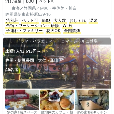
流し温泉 | BBQ | ペット可
東海／静岡県／伊東・宇佐美・川奈
静岡県伊東市松原639-16
貸別荘
ペット可
BBQ
大人数
おしゃれ
温泉
合宿・ワーケーション・研修
Wi-Fi
子連れ・ファミリー
花火OK
全館禁煙
ドラマ・バラエティー・コマーシャルに登場
土曜1人13,613円～
静岡・伊豆長岡・大仁・韮山
46名迄
夢の家1階スペース
敷地内のカフェ・朝
夢の家1階キッチン