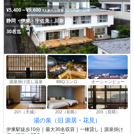
¥5,400～¥9,600
1人あたり目安
静岡・伊東・宇佐美・川奈
30名迄
源泉掛け流し温泉
BBQコンロ
オーシャンビュー
201（天城）
202（初島）
203（見晴）
湯の泉（旧 源居・花見）
伊東駅徒歩10分 | 最大30名収容 | 一棟貸し | 源泉掛け