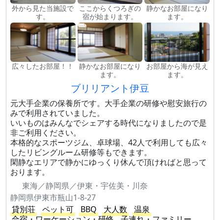
外から見た当施設で
ここからくつろぎの
静かなお部屋になり
す。
宿が始まります。
ます。
広々したお部屋！！
静かなお部屋になり
お部屋から海が見え
ます。
ます。
ブリリアント伊豆
元大手企業の保養所です。大手企業の研修や慰安旅行の
みで利用されていました。
いいものはみんなでシェアする時代になりましたので是
非ご利用ください。
本格的なスポーツジム、卓球場、42人で利用しても広々
したリビングルーム研修等もできます。
閑静なエリアで静かにゆっくり休んで頂ければと思って
おります。
東海／静岡県／伊東・宇佐美・川奈
静岡県伊東市瓶山1-8-27
貸別荘
ペット可
BBQ
大人数
温泉
合宿・ワーケーション・研修
子連れ・ファミリー