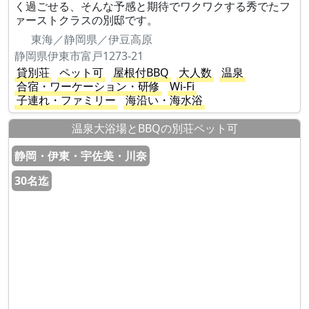
く過ごせる、そんな予感と期待でワクワクする秀でたフ
ァーストクラスの別邸です。
東海／静岡県／伊豆高原
静岡県伊東市富戸1273-21
貸別荘
ペット可
屋根付BBQ
大人数
温泉
合宿・ワーケーション・研修
Wi-Fi
子連れ・ファミリー
海沿い・海水浴
温泉大浴場とBBQの別荘ペット可
静岡・伊東・宇佐美・川奈
30名迄