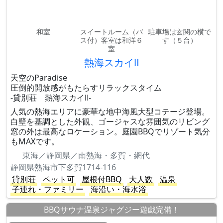
和室
スイートルーム（バ
駐車場は玄関の横で
ス付）客室は和洋６
す（５台）
室
熱海スカイⅡ
天空のParadise
圧倒的開放感がもたらすリラックスタイム
-貸別荘 熱海スカイⅡ-
人気の熱海エリアに豪華な地中海風大型コテージ登場。
白壁を基調とした外観、ゴージャスな雰囲気のリビング
窓の外は最高なロケーション。庭園BBQでリゾート気分
もMAXです。
東海／静岡県／南熱海・多賀・網代
静岡県熱海市下多賀1714-116
貸別荘
ペット可
屋根付BBQ
大人数
温泉
子連れ・ファミリー
海沿い・海水浴
BBQサウナ温泉ジャグジー遊戯完備！