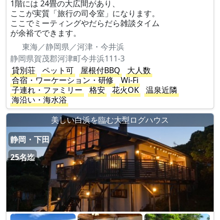
1階には 24畳の大広間があり、
ここが実質「旅行の司令室」になります。
ここでミーティングやだらだら雑談タイム
が余裕でできます。
東海／静岡県／河津・今井浜
静岡県賀茂郡河津町今井浜111-3
貸別荘
ペット可
屋根付BBQ
大人数
合宿・ワーケーション・研修
Wi-Fi
子連れ・ファミリー
格安
花火OK
温泉近隣
海沿い・海水浴
美しい白浜を臨む大型ログハウス
静岡・下田
25名迄