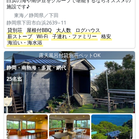
白浜の海や南伊豆をグループで堪能するならオススメの
施設です♪
東海／静岡県／下田
静岡県下田市白浜2639−11
貸別荘
屋根付BBQ
大人数
ログハウス
薪ストーブ
Wi-Fi
子連れ・ファミリー
格安
海沿い・海水浴
露天風呂付貸別荘ペットOK
静岡・南熱海・多賀・網代
25名迄