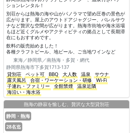
ションレンタル！
別荘からは熱海の海や山がパノラマで望め圧巻の景色が
広がります。屋上のアウトドアジャグジー、バレルサウ
ナなど贅沢な空間が広がります。熱海市街地や海水浴場
もほど近くグルメやアクティビティの拠点として長期滞
在にもおすすめです。
飲料の販売始めました！
各種クラフトビール、地ビール、ご当地ワインなど
東海／静岡県／南熱海・多賀・網代
静岡県熱海市下多賀1713-137
貸別荘
ペット可
BBQ
大人数
温泉
サウナ
露天風呂
合宿・ワーケーション・研修
Wi-Fi
子連れ・ファミリー
全館禁煙
温泉近隣
海沿い・海水浴
熱海の静寂を愉しむ、贅沢な大型貸別荘
静岡・熱海
28名迄