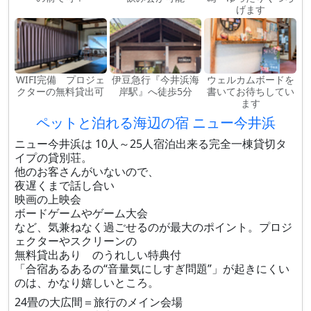
げます
WIFI完備 プロジェ
伊豆急行『今井浜海
ウェルカムボードを
クターの無料貸出可
岸駅』へ徒歩5分
書いてお待ちしてい
ます
ペットと泊れる海辺の宿 ニュー今井浜
ニュー今井浜は 10人～25人宿泊出来る完全一棟貸切タ
イプの貸別荘。
他のお客さんがいないので、
夜遅くまで話し合い
映画の上映会
ボードゲームやゲーム大会
など、気兼ねなく過ごせるのが最大のポイント。プロジ
ェクターやスクリーンの
無料貸出あり のうれしい特典付
「合宿あるあるの“音量気にしすぎ問題”」が起きにくい
のは、かなり嬉しいところ。
24畳の大広間＝旅行のメイン会場