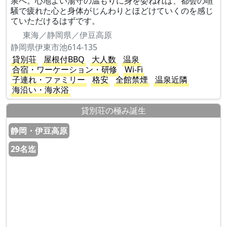
泉へ。心地よい湯守の温もりに身を委ねれば、都会の喧
騒で疲れた心と身体がじんわりとほどけていくのを感じ
ていただけるはずです。
東海／静岡県／伊豆高原
静岡県伊東市池614-135
貸別荘
屋根付BBQ
大人数
温泉
合宿・ワーケーション・研修
Wi-Fi
子連れ・ファミリー
格安
全館禁煙
温泉近隣
海沿い・海水浴
貸別荘の極み誕生
静岡・伊豆高原
29名迄