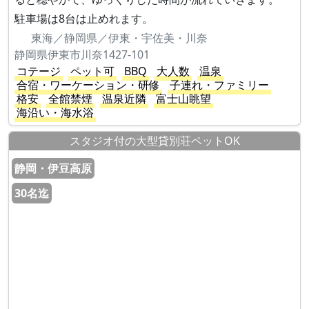
駐車場は8台は止めれます。
東海／静岡県／伊東・宇佐美・川奈
静岡県伊東市川奈1427-101
コテージ
ペット可
BBQ
大人数
温泉
合宿・ワーケーション・研修
子連れ・ファミリー
格安
全館禁煙
温泉近隣
富士山眺望
海沿い・海水浴
スタジオ付の大型貸別荘ペットOK
静岡・伊豆高原
30名迄