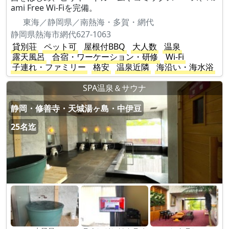
ami Free Wi-Fiを完備。
東海／静岡県／南熱海・多賀・網代
静岡県熱海市網代627-1063
貸別荘
ペット可
屋根付BBQ
大人数
温泉
露天風呂
合宿・ワーケーション・研修
Wi-Fi
子連れ・ファミリー
格安
温泉近隣
海沿い・海水浴
SPA温泉＆サウナ
静岡・修善寺・天城湯ヶ島・中伊豆
25名迄