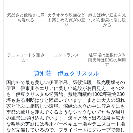
気品さと優雅さに満
カラオケや映画など
緑まばゆい庭園を見
ち溢れる
も楽しめる寛ぎの空
ながら源泉の湯に浸
間
かる
テニスコートを望み
エントランス
駐車場は屋根付き※
ます
雨天時はBBQの利用
可
貸別荘 伊豆クリスタル
国内外で最も美しい伊豆半島、気候温暖、風光明媚その
伊豆、伊東川奈エリアに美しい施設がお目見え、その名
も「伊豆クリスタル迎賓館」敷地面積約1000坪建物230
坪もある別邸はひと際輝いています、まさに大人の隠れ
家と呼ぶに相応しい環境、深緑の木立の中に佇み今にも
季節の薫りを運んでくるようなシックないでたちが周り
の風景に溶け込んでいます、滾々と湧き出る源泉や広大
な敷地の芝庭には専用バーベキュー場やテニスコート場
など完備しているので、プライベートにグループで楽し