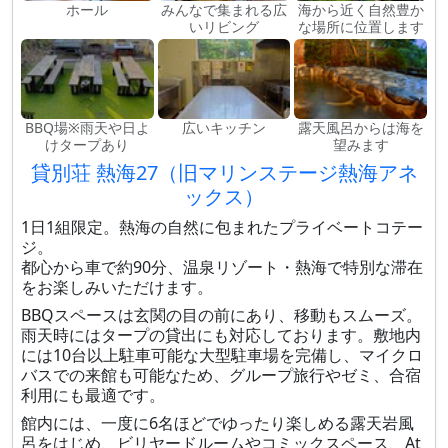
ホール
みんなで集まれる広
海から近く自然豊か
いリビング
な場所に位置します
BBQ場※雨天や日よ
広いキッチン
露天風呂からは海を
けタープあり
望みます
貸別荘 熱海27（旧マリンステージ熱海アネ
ックス）
1日1組限定。熱海の自然に包まれたプライベートコテー
ジ。
都心から車で約90分、温泉リゾート・熱海で特別な滞在
をお楽しみいただけます。
BBQスペースは玄関の目の前にあり、移動もスムーズ。
雨天時にはタープの貸出にも対応しております。敷地内
には10台以上駐車可能な大型駐車場を完備し、マイクロ
バスでの来館も可能なため、グループ旅行やゼミ、合宿
利用にも最適です。
館内には、一度に6名ほどでゆったり楽しめる露天岩風
呂をはじめ、ビリヤードルームやコミックスペース、At