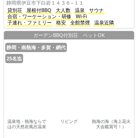
静岡県伊豆市下白岩１４３６−１１
貸別荘
屋根付BBQ
大人数
温泉
サウナ
合宿・ワーケーション・研修
Wi-Fi
子連れ・ファミリー
格安
全館禁煙
温泉近隣
ガーデンBBQ付別荘 ペットOK
静岡・南熱海・多賀・網代
25名迄
温泉地・熱海ならで
リビング
熱海の海（海上花火
はの天然岩風呂温泉
大会鑑賞可！）