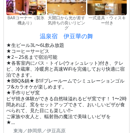
BARコーナー（製氷
大開口から光が差す
一式道具・ウィスキ
機あり）
気持ちの良いリビン
ー付き
グ
温泉宿 伊豆華の舞
★生ビール3L〜6L飲み放題
★コーヒーサービス
★2～25名まで宿泊可能
★各客室内にバス・トイレ(ウォシュレット)付き、テレ
ビ、冷蔵庫、冷暖房と高速WiFiを完備しており快適に宿
泊できます。
★BBQ&鍋★ B1Fプレールームでシミュレーションゴル
フ&カラオケが楽しめます。
★手作りピザ窯
ピザ焼き体験ができる自然味溢れるピザ窯です！ 1〜2時
間あれば、窯をセットアップできて、おいしいピザが食
べられて、見た目にも楽しい!!~
ご家族や友人と、輻射熱の魔法で美味しいピザを
★…
東海／静岡県／伊豆高原