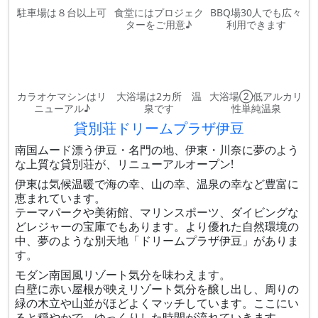
駐車場は８台以上可
食堂にはプロジェク
BBQ場30人でも広々
ターをご用意♪
利用できます
カラオケマシンはリ
大浴場は2カ所 温
大浴場②低アルカリ
ニューアル♪
泉です
性単純温泉
貸別荘ドリームプラザ伊豆
南国ムード漂う伊豆・名門の地、伊東・川奈に夢のよう
な上質な貸別荘が、リニューアルオープン!
伊東は気候温暖で海の幸、山の幸、温泉の幸など豊富に
恵まれています。
テーマパークや美術館、マリンスポーツ、ダイビングな
どレジャーの宝庫でもあります。より優れた自然環境の
中、夢のような別天地「ドリームプラザ伊豆」がありま
す。
モダン南国風リゾート気分を味わえます。
白壁に赤い屋根が映えリゾート気分を醸し出し、周りの
緑の木立や山並がほどよくマッチしています。ここにい
ると穏やかで、ゆっくりした時間が流れていきます。