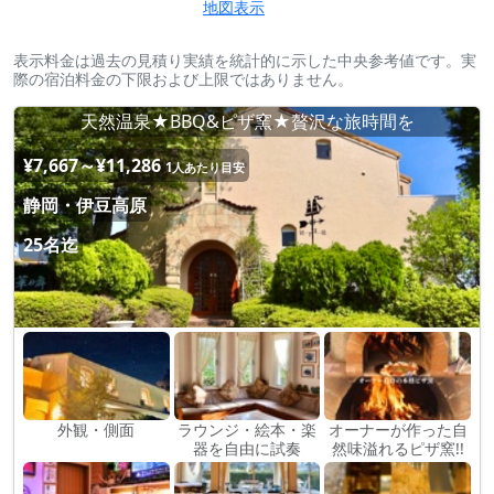
地図表示
表示料金は過去の見積り実績を統計的に示した中央参考値です。実
際の宿泊料金の下限および上限ではありません。
天然温泉★BBQ&ピザ窯★贅沢な旅時間を
¥7,667～¥11,286
1人あたり目安
静岡・伊豆高原
25名迄
外観・側面
ラウンジ・絵本・楽
オーナーが作った自
器を自由に試奏
然味溢れるピザ窯!!