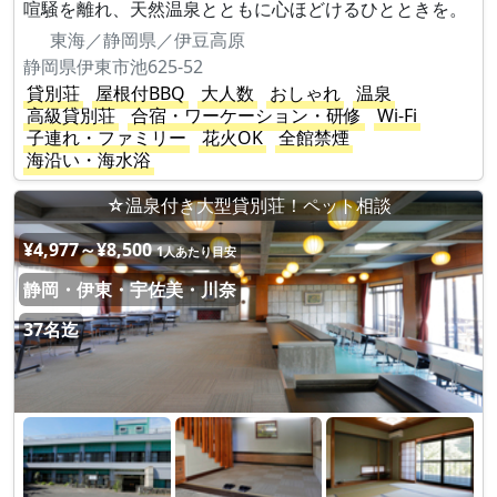
喧騒を離れ、天然温泉とともに心ほどけるひとときを。
東海／静岡県／伊豆高原
静岡県伊東市池625-52
貸別荘
屋根付BBQ
大人数
おしゃれ
温泉
高級貸別荘
合宿・ワーケーション・研修
Wi-Fi
子連れ・ファミリー
花火OK
全館禁煙
海沿い・海水浴
☆温泉付き大型貸別荘！ペット相談
¥4,977～¥8,500
1人あたり目安
静岡・伊東・宇佐美・川奈
37名迄