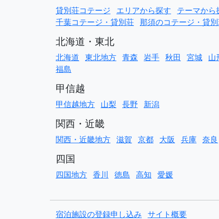
貸別荘コテージ
エリアから探す
テーマから
千葉コテージ・貸別荘
那須のコテージ・貸別
北海道・東北
北海道
東北地方
青森
岩手
秋田
宮城
山
福島
甲信越
甲信越地方
山梨
長野
新潟
関西・近畿
関西・近畿地方
滋賀
京都
大阪
兵庫
奈良
四国
四国地方
香川
徳島
高知
愛媛
宿泊施設の登録申し込み
サイト概要