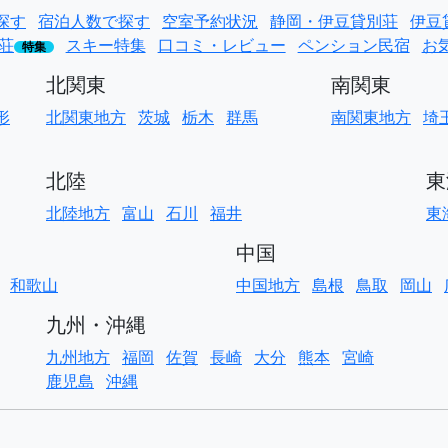
探す
宿泊人数で探す
空室予約状況
静岡・伊豆貸別荘
伊豆
荘
スキー特集
口コミ・レビュー
ペンション民宿
お
特集
北関東
南関東
形
北関東地方
茨城
栃木
群馬
南関東地方
埼
北陸
東
北陸地方
富山
石川
福井
東
中国
和歌山
中国地方
島根
鳥取
岡山
九州・沖縄
九州地方
福岡
佐賀
長崎
大分
熊本
宮崎
鹿児島
沖縄