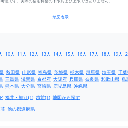
参考値です。実際の宿泊料金の下限および上限ではありません。
地図表示
人
10人
11人
12人
13人
14人
15人
16人
17人
18人
19人
県
秋田県
山形県
福島県
茨城県
栃木県
群馬県
埼玉県
千葉
県
三重県
滋賀県
京都府
大阪府
兵庫県
奈良県
和歌山県
鳥
県
熊本県
大分県
宮崎県
鹿児島県
沖縄県
P
福井・鯖江(1)
越前(1)
地図から探す
別荘
他の都道府県