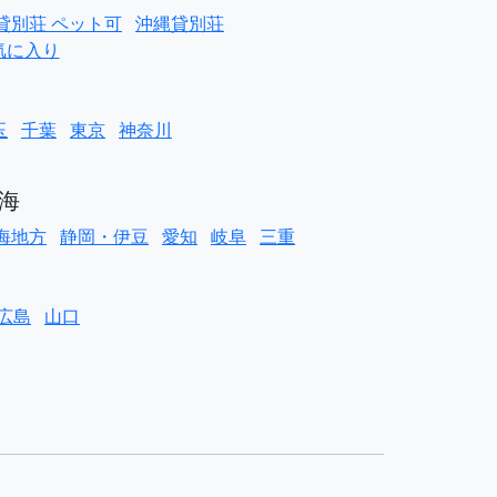
貸別荘 ペット可
沖縄貸別荘
気に入り
玉
千葉
東京
神奈川
海
海地方
静岡・伊豆
愛知
岐阜
三重
広島
山口