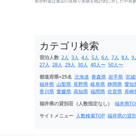
表示料金は過去の見積り実績を統計的に示した中央
カテゴリ検索
宿泊人数
2人
3人
4人
5人
6人
7人
8人
9
27人
28人
29人
30人
40人〜
50人〜
都道府県×25名
北海道
青森県
岩手県
宮城
福井県
山梨県
長野県
岐阜県
静岡県
愛知
香川県
愛媛県
高知県
福岡県
佐賀県
長崎
福井県の貸別荘（人数指定なし）
福井県TO
サイトメニュー
人数検索TOP
福井県の貸