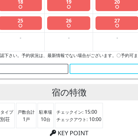
18
19
20
○
○
○
25
26
27
○
○
○
-
-
-
認下さい。予約状況は、最新情報でない場合がございます。〇予約可ま
宿の特徴
15:00
設タイプ
戸数合計
駐車場
チェックイン:
別荘
1
10
10:00
戸
台
チェックアウト:
KEY POINT