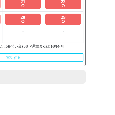
21
22
○
○
28
29
○
○
-
-
たは要問い合わせ ×満室または予約不可
電話する