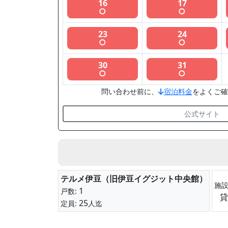
16
17
○
○
23
24
○
○
30
31
○
○
問い合わせ前に、
宿泊料金
をよくご確
公式サイト
テルメ伊豆（旧伊豆イグジット中央館）
施
1
戸数:
貸
25
定員:
人迄