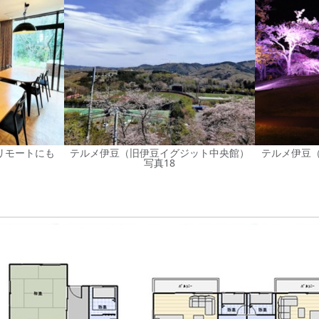
でリモートにも
テルメ伊豆（旧伊豆イグジット中央館）
テルメ伊豆
写真18