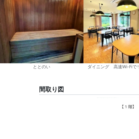
ととのい
ダイニング 高速Wi-Fi
間取り図