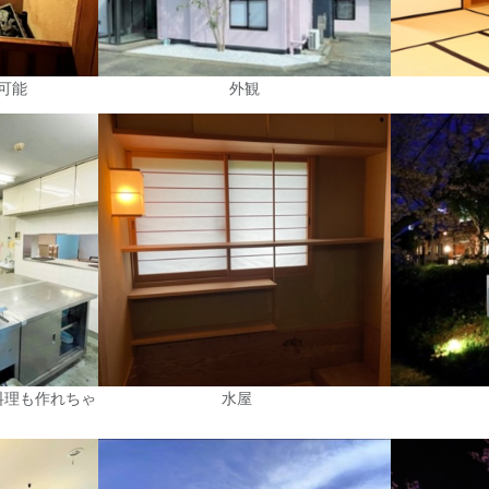
可能
外観
料理も作れちゃ
水屋