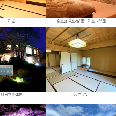
和室
客室は洋室2部屋、和室５部屋
非日常を体験
和モダン