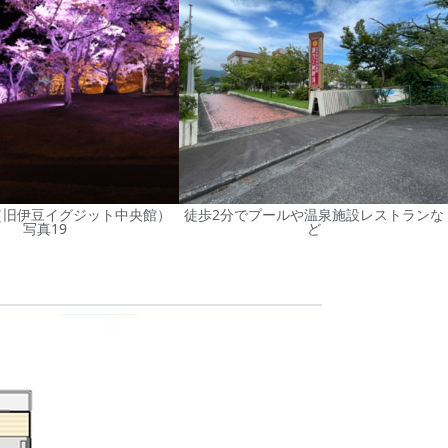
（旧伊豆イグジット中央館）
徒歩2分でプールや温泉施設レストランな
写真19
ど