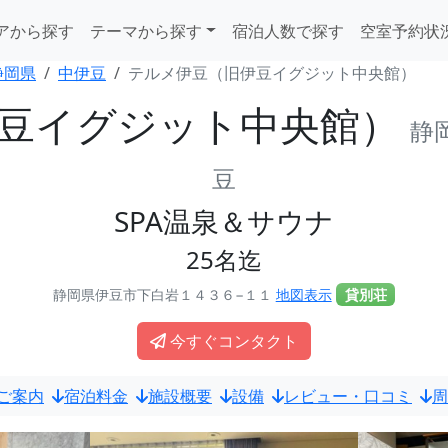
アから探す
テーマから探す
宿泊人数で探す
空室予約状
静岡県
中伊豆
テルメ伊豆（旧伊豆イグジット中央館）
豆イグジット中央館）
静
豆
SPA温泉＆サウナ
25名迄
静岡県伊豆市下白岩１４３６−１１
地図表示
貸別荘
今すぐコンタクト
ご案内
宿泊料金
施設概要
設備
レビュー・口コミ
周