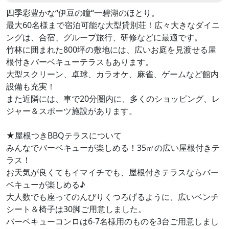
四季彩豊かな“伊豆の瞳“一碧湖のほとり。
最大60名様まで宿泊可能な大型貸別荘！広々大きなダイニ
ングは、合宿、グループ旅行、研修などに最適です。
竹林に囲まれた800坪の敷地には、広いお庭を見渡せる屋
根付きバーベキューテラスもあります。
大型スクリーン、卓球、カラオケ、麻雀、ゲームなど館内
設備も充実！
また近隣には、車で20分圏内に、多くのショッピング、レ
ジャー＆スポーツ施設があります。
★屋根つきBBQテラスについて
みんなでバーベキューが楽しめる！35㎡の広い屋根付きテ
ラス！
お天気が良くてもイマイチでも、屋根付きテラスならバー
ベキューが楽しめる♪
大人数でも座ってのんびりくつろげるように、広いベンチ
シート＆椅子は30脚ご用意しました。
バーベキューコンロは6-7名様用のものを3台ご用意しまし