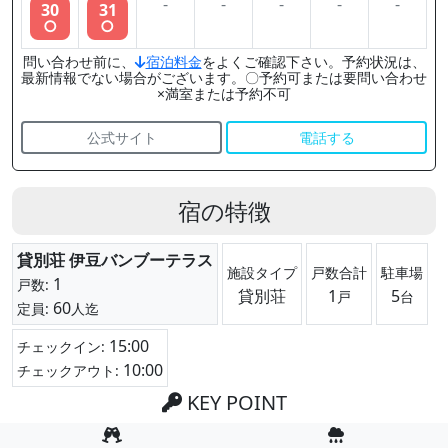
-
-
-
-
-
30
31
○
○
問い合わせ前に、
宿泊料金
をよくご確認下さい。予約状況は、
最新情報でない場合がございます。〇予約可または要問い合わせ
×満室または予約不可
公式サイト
電話する
宿の特徴
貸別荘 伊豆バンブーテラス
施設タイプ
戸数合計
駐車場
1
戸数:
貸別荘
1
5
戸
台
60
定員:
人迄
15:00
チェックイン:
10:00
チェックアウト:
KEY POINT