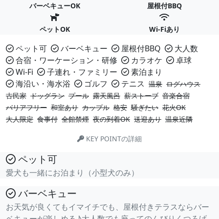
バーベキューOK
屋根付BBQ
ペットOK
Wi-Fiあり
ペット可
バーベキュー
屋根付BBQ
大人数
合宿・ワーケーション・研修
カラオケ
卓球
Wi-Fi
子連れ・ファミリー
素泊まり
海沿い・海水浴
ゴルフ
テニス
温泉
ログハウス
古民家
ドッグラン
プール
露天風呂
薪ストーブ
音楽合宿
バリアフリー
和室あり
カップル
格安
騒ぎたい
花火OK
大人限定
食事付
全館禁煙
夜の到着OK
送迎あり
温泉近隣
KEY POINTの詳細
ペット可
愛犬も一緒にお泊まり（小型犬のみ）
バーベキュー
お天気が良くてもイマイチでも、屋根付きテラスならバー
ベキューが楽しめる♪大人数でも座ってのんびりくつろげ