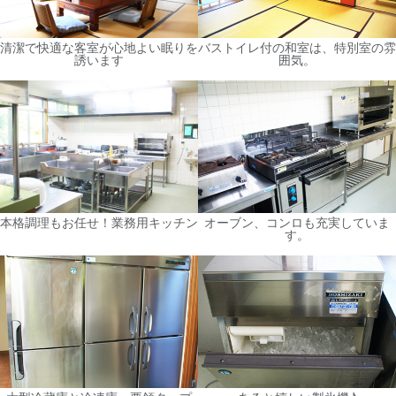
清潔で快適な客室が心地よい眠りを
バストイレ付の和室は、特別室の雰
誘います
囲気。
本格調理もお任せ！業務用キッチン
オーブン、コンロも充実していま
す。