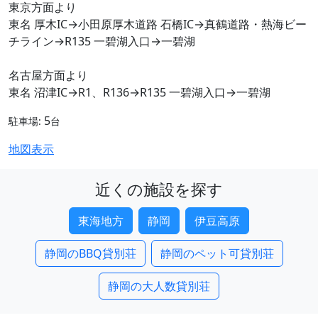
東京方面より
東名 厚木IC→小田原厚木道路 石橋IC→真鶴道路・熱海ビー
チライン→R135 一碧湖入口→一碧湖
名古屋方面より
東名 沼津IC→R1、R136→R135 一碧湖入口→一碧湖
5
駐車場:
台
地図表示
近くの施設を探す
東海地方
静岡
伊豆高原
静岡のBBQ貸別荘
静岡のペット可貸別荘
静岡の大人数貸別荘