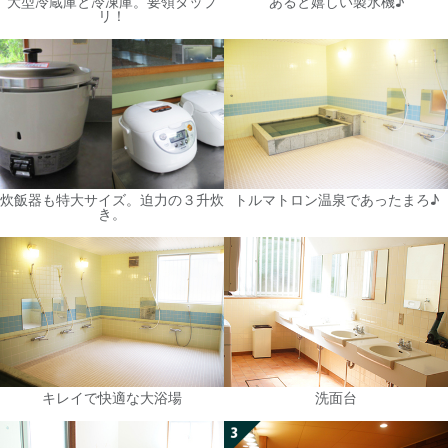
大型冷蔵庫と冷凍庫。要領タップ
あると嬉しい製氷機♪
リ！
炊飯器も特大サイズ。迫力の３升炊
トルマトロン温泉であったまろ♪
き。
キレイで快適な大浴場
洗面台