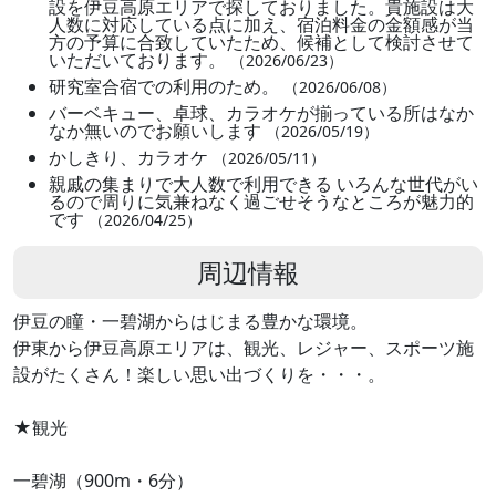
設を伊豆高原エリアで探しておりました。貴施設は大
人数に対応している点に加え、宿泊料金の金額感が当
方の予算に合致していたため、候補として検討させて
いただいております。
（2026/06/23）
研究室合宿での利用のため。
（2026/06/08）
バーベキュー、卓球、カラオケが揃っている所はなか
なか無いのでお願いします
（2026/05/19）
かしきり、カラオケ
（2026/05/11）
親戚の集まりで大人数で利用できる いろんな世代がい
るので周りに気兼ねなく過ごせそうなところが魅力的
です
（2026/04/25）
周辺情報
伊豆の瞳・一碧湖からはじまる豊かな環境。
伊東から伊豆高原エリアは、観光、レジャー、スポーツ施
設がたくさん！楽しい思い出づくりを・・・。
★観光
一碧湖（900m・6分）