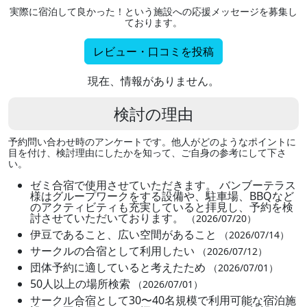
実際に宿泊して良かった！という施設への応援メッセージを募集し
ております。
レビュー・口コミを投稿
現在、情報がありません。
検討の理由
予約問い合わせ時のアンケートです。他人がどのようなポイントに
目を付け、検討理由にしたかを知って、ご自身の参考にして下さ
い。
ゼミ合宿で使用させていただきます。 バンブーテラス
様はグループワークをする設備や、駐車場、BBQなど
のアクティビティも充実していると拝見し、予約を検
討させていただいております。
（2026/07/20）
伊豆であること、広い空間があること
（2026/07/14）
サークルの合宿として利用したい
（2026/07/12）
団体予約に適していると考えたため
（2026/07/01）
50人以上の場所検索
（2026/07/01）
サークル合宿として30〜40名規模で利用可能な宿泊施