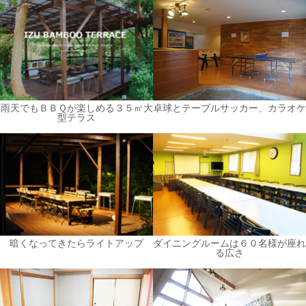
雨天でもＢＢＱが楽しめる３５㎡大
卓球とテーブルサッカー、カラオケ
型テラス
暗くなってきたらライトアップ
ダイニングルームは６０名様が座れ
る広さ