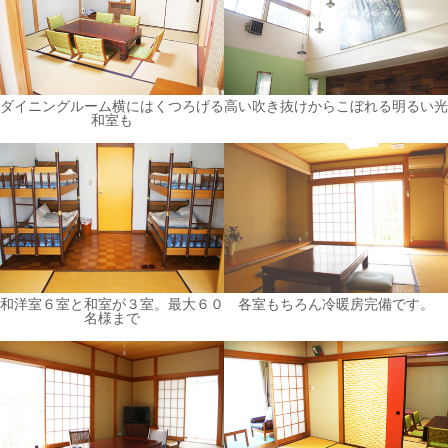
ダイニングルーム横にはくつろげる
高い吹き抜けからこぼれる明るい光
和室も
和洋室６室と和室が３室。最大６０
各室もちろん冷暖房完備です。
名様まで