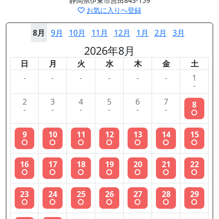
静岡県伊東市吉田843-159
お気に入りへ登録
8月
9月
10月
11月
12月
1月
2月
3月
2026年8月
日
月
火
水
木
金
土
-
-
-
-
-
-
1
-
2
3
4
5
6
7
8
-
-
-
-
-
-
○
9
10
11
12
13
14
15
○
○
○
○
○
○
○
16
17
18
19
20
21
22
○
○
○
○
○
○
○
23
24
25
26
27
28
29
○
○
○
○
○
○
○