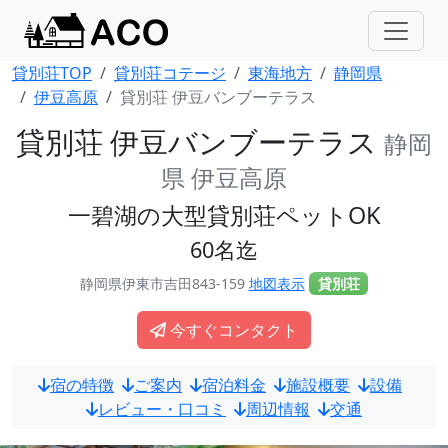
貸別荘TOP
貸別荘コテージ
東海地方
静岡県
伊豆高原
貸別荘 伊豆バンブーテラス
貸別荘 伊豆バンブーテラス
静岡
県 伊豆高原
一碧湖の大型貸別荘ペットOK
60名迄
静岡県伊東市吉田843-159
地図表示
貸別荘
今すぐコンタクト
宿の特徴
ご案内
宿泊料金
施設概要
設備
レビュー・口コミ
周辺情報
交通