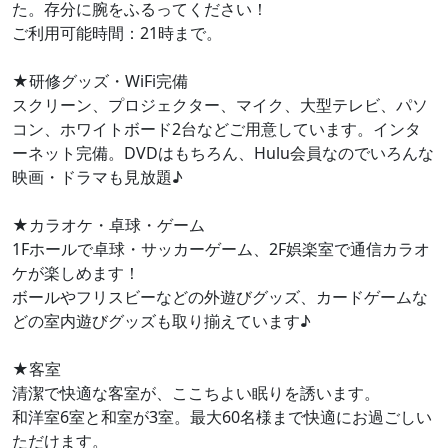
た。存分に腕をふるってください！
ご利用可能時間：21時まで。
★研修グッズ・WiFi完備
スクリーン、プロジェクター、マイク、大型テレビ、パソ
コン、ホワイトボード2台などご用意しています。インタ
ーネット完備。DVDはもちろん、Hulu会員なのでいろんな
映画・ドラマも見放題♪
★カラオケ・卓球・ゲーム
1Fホールで卓球・サッカーゲーム、2F娯楽室で通信カラオ
ケが楽しめます！
ボールやフリスビーなどの外遊びグッズ、カードゲームな
どの室内遊びグッズも取り揃えています♪
★客室
清潔で快適な客室が、ここちよい眠りを誘います。
和洋室6室と和室が3室。最大60名様まで快適にお過ごしい
ただけます。