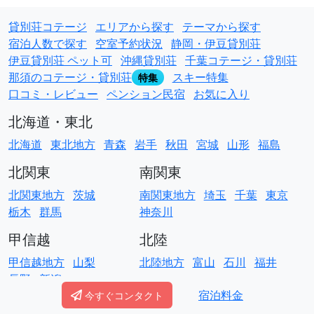
貸別荘コテージ
エリアから探す
テーマから探す
宿泊人数で探す
空室予約状況
静岡・伊豆貸別荘
伊豆貸別荘 ペット可
沖縄貸別荘
千葉コテージ・貸別荘
那須のコテージ・貸別荘
スキー特集
特集
口コミ・レビュー
ペンション民宿
お気に入り
北海道・東北
北海道
東北地方
青森
岩手
秋田
宮城
山形
福島
北関東
南関東
北関東地方
茨城
南関東地方
埼玉
千葉
東京
栃木
群馬
神奈川
甲信越
北陸
甲信越地方
山梨
北陸地方
富山
石川
福井
長野
新潟
宿泊料金
今すぐコンタクト
東海