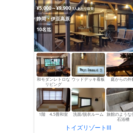
¥5,000～¥9,900
1人あたり目安
静岡・伊豆高原
10名迄
和モダンレトロな
ウッドデッキ看板
庭からの外
リビング
1階 4.5畳和室
洗面/脱衣ルーム
旅館のような
石浴槽
トイズリゾートⅢ