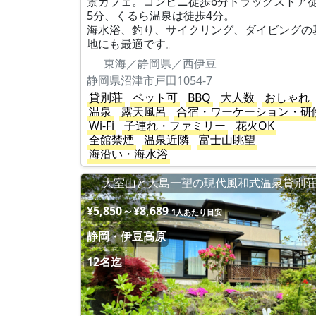
景カフェ。コンビニ徒歩6分ドラッグストア
5分、くるら温泉は徒歩4分。
海水浴、釣り、サイクリング、ダイビングの
地にも最適です。
東海／静岡県／西伊豆
静岡県沼津市戸田1054-7
貸別荘
ペット可
BBQ
大人数
おしゃれ
温泉
露天風呂
合宿・ワーケーション・研
Wi-Fi
子連れ・ファミリー
花火OK
全館禁煙
温泉近隣
富士山眺望
海沿い・海水浴
大室山と大島一望の現代風和式温泉貸別
¥5,850～¥8,689
1人あたり目安
静岡・伊豆高原
12名迄