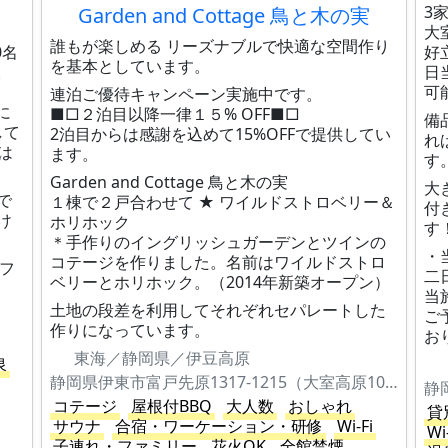
3
Garden and Cottage 鳥と木の実
大
誰もが楽しめる リーズナブルで快適な空間作り
0名
好
を基本としています。
。
日
可
連泊ご優待キャンペーン実施中です。
に
■□２泊目以降一律１５% OFF■□
備
して
2泊目からは感謝を込めて15%OFFで提供してい
れ
は
ます。
す
Garden and Cottage 鳥と木の実
大
で
１棟で２戸合わせて ★ ワイルドストロベリー＆
付
け
ホリホック
す
＊手作りのイングリッシュガーデンとツインの
・
コテージを作りました。名前はワイルドストロ
年フ
二
ベリーとホリホック。（2014年新築オープン）
当
土地の段差を利用してそれぞれセパレートした
ご
作りになっています。
お
東海／静岡県／伊豆高原
泉
静岡県伊東市富戸先原1317-1215（大室高原10丁目506）
静
コテージ
屋根付BBQ
大人数
おしゃれ
貸
サウナ
合宿・ワーケーション・研修
Wi-Fi
Wi
子連れ・ファミリー
花火OK
全館禁煙