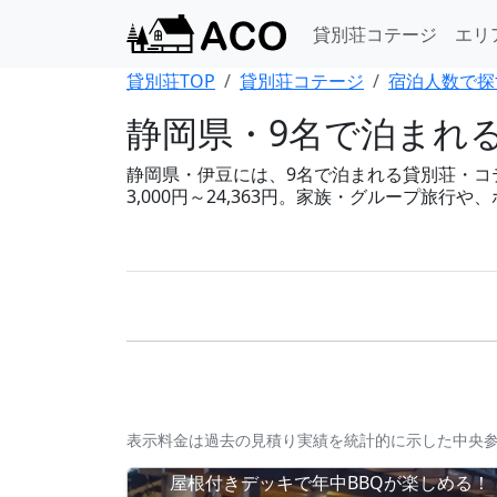
貸別荘コテージ
エリ
貸別荘TOP
貸別荘コテージ
宿泊人数で探
静岡県・9名で泊まれ
静岡県・伊豆には、9名で泊まれる貸別荘・コテー
3,000円～24,363円。家族・グループ
表示料金は過去の見積り実績を統計的に示した中央
屋根付きデッキで年中BBQが楽しめる！