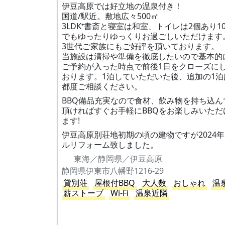
伊豆高原では好立地の温泉付き！
国道/駅近。敷地広々500㎡
3LDK⁺書斎と寝室は和室、トイレは2個あり1
でもゆったりゆっくりお過ごしいただけます
3世代ご家族にもご好評を頂いております。
当施設は清掃や準備を徹底したいので基本的
ご予約が入った時点で前後1日をクローズに
おります。1泊していただいた後、追加の1泊
都度ご相談ください。
BBQ備品充実なので食材、飲み物を持ち込ん
頂ければすぐお手軽にBBQをお楽しみいただ
ます!
伊豆高原別荘地初期の頃の建物ですが2024
ルリフォーム致しました。
東海／静岡県／伊豆高原
静岡県伊東市八幡野1216-29
貸別荘
屋根付BBQ
大人数
おしゃれ
温
薪ストーブ
Wi-Fi
温泉近隣