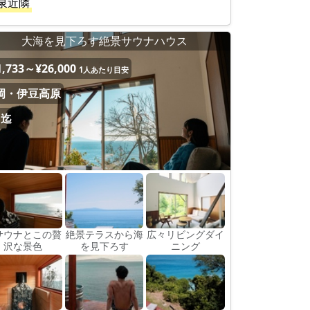
泉近隣
大海を見下ろす絶景サウナハウス
1,733～¥26,000
1人あたり目安
岡・伊豆高原
名迄
サウナとこの贅
絶景テラスから海
広々リビングダイ
沢な景色
を見下ろす
ニング