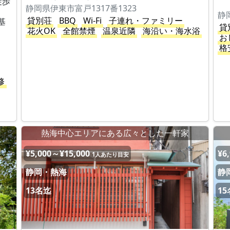
徒歩
静岡県伊東市富戸1317番1323
静
貸別荘
BBQ
Wi-Fi
子連れ・ファミリー
基
貸
花火OK
全館禁煙
温泉近隣
海沿い・海水浴
お
格
修
荘
熱海中心エリアにある広々とした一軒家
¥5,000～¥15,000
¥6
1人あたり目安
静岡・熱海
静
13名迄
1