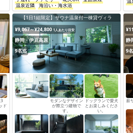
温
温泉近隣
海沿い・海水浴
【1日1組限定】サウナ温泉付一棟貸ヴィラ
¥9,067～¥24,800
¥1
1人あたり目安
静岡・伊豆高原
静
9名迄
9
3
モダンなデザイン
ドッグランで愛犬
薪
ッド
が際立つ建物で
とお楽しみくださ
す。
い。