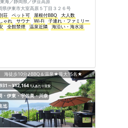
東海／静岡県／伊豆高原
岡県伊東市大室高原５丁目３２６号
別荘
ペット可
屋根付BBQ
大人数
しゃれ
サウナ
Wi-Fi
子連れ・ファミリー
安
全館禁煙
温泉近隣
海沿い・海水浴
海徒歩10分♪BBQ＆温泉★最大15名★
,931～¥12,164
1人あたり目安
岡・伊東・宇佐美・川奈
5名迄