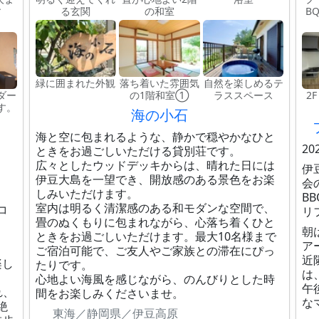
す
る玄関
の和室
B
緑に囲まれた外観
落ち着いた雰囲気
自然を楽しめるテ
ダー
の1階和室①
ラススペース
2
す。
海の小石
海と空に包まれるような、静かで穏やかなひと
2
ときをお過ごしいただける貸別荘です。
広々としたウッドデッキからは、晴れた日には
伊
伊豆大島を一望でき、開放感のある景色をお楽
会
しみいただけます。
B
室内は明るく清潔感のある和モダンな空間で、
コ
リ
畳のぬくもりに包まれながら、心落ち着くひと
朝
ときをお過ごしいただけます。最大10名様まで
ア
ご宿泊可能で、ご友人やご家族との滞在にぴっ
近
楽し
たりです。
は
心地よい海風を感じながら、のんびりとした時
午
れ、
間をお楽しみくださいませ。
な
絶
東海／静岡県／伊豆高原