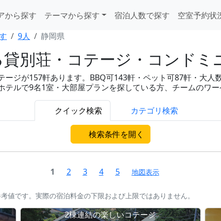
アから探す
テーマから探す
宿泊人数で探す
空室予約状
す
9人
静岡県
る貸別荘・コテージ・コンドミ
ジが157軒あります。BBQ可143軒・ペット可87軒・大人数
旅行や、ホテルで9名1室・大部屋プランを探している方、チームの
クイック検索
カテゴリ検索
検索条件を開く
1
2
3
4
5
地図表示
参考値です。実際の宿泊料金の下限および上限ではありません。
2棟連結の楽しいコテージ