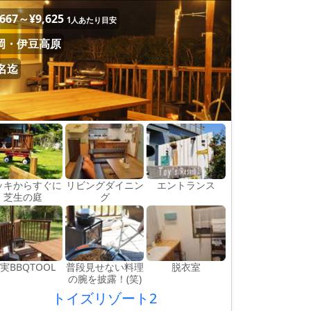
,667～¥9,625
1人あたり目安
岡・伊豆高原
0名迄
ッキからすぐに
リビングダイニン
エントランス
芝生の庭
グ
実BBQTOOL
普段見せない料理
脱衣室
の腕を披露！(笑)
トイズリゾート2