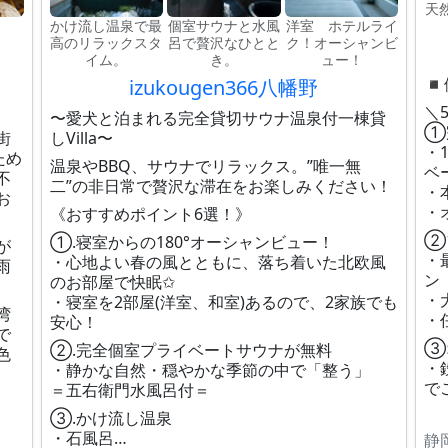
天
ス
かけ流し温泉で最
個室サウナと水風
洋室 ホテルライ
高のリラックスタ
呂で贅沢なひとと
ク！オーシャンビ
イム。
き。
ュー！
◾
izukougen366八幡野
＼
〜愛犬と泊まれる完全貸切サウナ温泉付一棟貸
①
街
しVilla〜
・
ため
温泉やBBQ、サウナでリラックス。”唯一無
ベ
不
二”の非日常で贅沢な滞在をお楽しみください！
・
お
・
《おすすめポイント6選！》
②
①.寝室からの180°オーシャンビュー！
が
・
・心地よい春の風とともに、落ち着いた北欧風
雨
ン
のお部屋で快眠✩
・
・寝室を2部屋(洋室、和室)あるので、2家族でも
湾
・
安心！
で
③
②.完全個室プライベートサウナが無料
色
・
・静かな自然・穏やかな季節の中で「整う」
で
＝五右衛門水風呂付＝
③.かけ流し温泉
・石風呂…
静