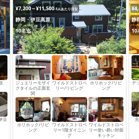
¥7,200～¥11,500
¥4
1人あたり目安
静岡・伊豆高原
静
10名迄
1
観
ジュエリーモザイ
ワイルドストロベ
ホリホック/リビ
デ
クタイルの正面玄
リー/リビング
ング
関
伊豆
充
ホリホック/リビ
ワイルドストロベ
ワイルドストロベ
ング
リー1階ダイニン
リー使い易い対面
グ
キッチン