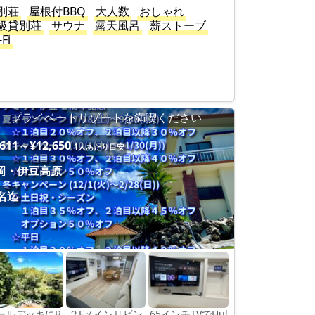
別荘
屋根付BBQ
大人数
おしゃれ
級貸別荘
サウナ
露天風呂
薪ストーブ
-Fi
プライベートリゾートを満喫ください
,611～¥12,650
1人あたり目安
岡・伊豆高原
1名迄
ールデッキにB
２Fメインリビン
65インチTVでHul