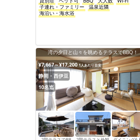
貸別荘
ペット可
BBQ
大人数
Wi-Fi
子連れ・ファミリー
温泉近隣
海沿い・海水浴
湾の夕日と山々を眺めるテラスでBBQ！
¥7,667～¥17,200
1人あたり目安
静岡・西伊豆
10名迄
2階テラスでBB
2階テラスと外観
ダイニング6