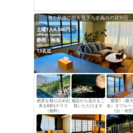
海と熱海の街を見下ろす高台の貸別荘
土曜1人9,846円～
静岡・熱海
13名迄
絶景を独り占め出
施設から花火をご
寝室1（最大
来るBBQテラス
覧いただけます
名）ダブルベ
（無料）
1台・布団