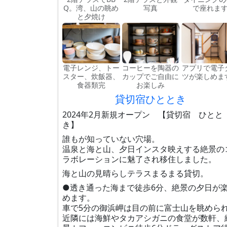
Q。湾、山の眺め
写真
で座れま
と夕焼け
電子レンジ、トー
コーヒーを陶器の
アプリで電子
スター、炊飯器、
カップでご自由に
ツが楽しめま
食器類完
お楽しみ
貸切宿ひととき
2024年2月新規オープン 【貸切宿 ひとと
き】
誰もが知っていない穴場。
温泉と海と山、夕日インスタ映えする絶景の
ラボレーションに魅了され移住しました。
海と山の見晴らしテラスまるまる貸切。
●透き通った海まで徒歩6分、絶景の夕日が
めます。
車で5分の御浜岬は目の前に富士山を眺めら
近隣には海鮮やタカアシガニの食堂が数軒、