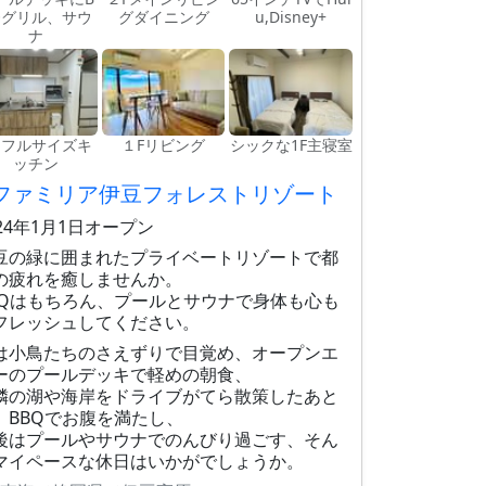
Qグリル、サウ
グダイニング
u,Disney+
ナ
F フルサイズキ
１Fリビング
シックな1F主寝室
ッチン
ファミリア伊豆フォレストリゾート
024年1月1日オープン
豆の緑に囲まれたプライベートリゾートで都
の疲れを癒しませんか。
BQはもちろん、プールとサウナで身体も心も
フレッシュしてください。
は小鳥たちのさえずりで目覚め、オープンエ
ーのプールデッキで軽めの朝食、
隣の湖や海岸をドライブがてら散策したあと
、BBQでお腹を満たし、
後はプールやサウナでのんびり過ごす、そん
マイペースな休日はいかがでしょうか。