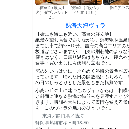
寝室2（最大4
寝室3（2段ベッ
夜のテラ
名）ダブルベッド
ドと布団2組）
2台
熱海天海ヴィラ
【街にも海にも近い、高台の好立地】
絶景を望む高台でありながら、熱海駅や温泉
までは車で約5〜10分。熱海の高台エリアの
坂道はございますが、山奥の別荘地のような
便さはなく、日帰り温泉はもちろん、観光や
食事・買い出しにも便利な立地です。
窓の外いっぱいに、きらめく熱海の景色が広
っています。晴れた日の開放感はもちろん、
の日のしっとりとした景色もまた格別です。
小高い丘の上に建つこのヴィラからは、相模
と斜面に連なる熱海の街並みを見渡すことが
きます。時間や天候によって表情を変える景
も、このヴィラの魅力のひとつです。
東海／静岡県／熱海
静岡県熱海市桜木町18-50