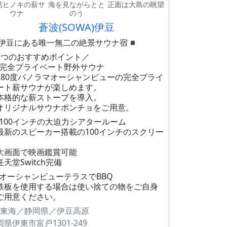
然ヒノキの薪サ
海を見ながらとと
正面は大島の眺望
ウナ
のう
蒼波(SOWA)伊豆
︎伊豆にある唯一無二の絶景サウナ宿◾︎
5つのおすすめポイント／
完全プライベート野外サウナ
180度パノラマオーシャンビューの完全プライ
ート薪サウナが楽しめます。
本格的な薪ストーブを導入。
オリジナルサウナポンチョをご用意。
100インチの大迫力シアタールーム
最新のスピーカー搭載の100インチのスクリー
大画面で映画鑑賞可能
任天堂Switch完備
オーシャンビューテラスでBBQ
鉄板を使用する場合は使い捨ての物をご自身
ご用意ください。
東海／静岡県／伊豆高原
岡県伊東市富戸1301-249