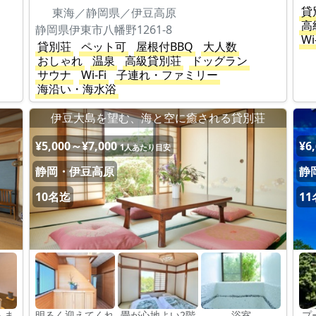
貸
東海／静岡県／伊豆高原
高
静岡県伊東市八幡野1261-8
Wi
貸別荘
ペット可
屋根付BBQ
大人数
おしゃれ
温泉
高級貸別荘
ドッグラン
サウナ
Wi-Fi
子連れ・ファミリー
海沿い・海水浴
伊豆大島を望む、海と空に癒される貸別荘
¥5,000～¥7,000
¥6
1人あたり目安
静岡・伊豆高原
静
10名迄
1
人ま
明るく迎えてくれ
畳が心地よい2階
浴室
プ