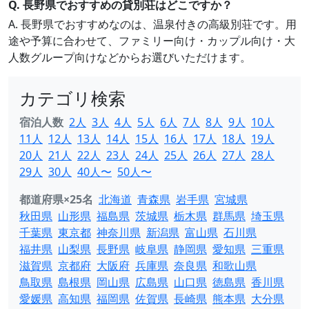
Q. 長野県でおすすめの貸別荘はどこですか？
A. 長野県でおすすめなのは、温泉付きの高級別荘です。用
途や予算に合わせて、ファミリー向け・カップル向け・大
人数グループ向けなどからお選びいただけます。
カテゴリ検索
宿泊人数
2人
3人
4人
5人
6人
7人
8人
9人
10人
11人
12人
13人
14人
15人
16人
17人
18人
19人
20人
21人
22人
23人
24人
25人
26人
27人
28人
29人
30人
40人〜
50人〜
都道府県×25名
北海道
青森県
岩手県
宮城県
秋田県
山形県
福島県
茨城県
栃木県
群馬県
埼玉県
千葉県
東京都
神奈川県
新潟県
富山県
石川県
福井県
山梨県
長野県
岐阜県
静岡県
愛知県
三重県
滋賀県
京都府
大阪府
兵庫県
奈良県
和歌山県
鳥取県
島根県
岡山県
広島県
山口県
徳島県
香川県
愛媛県
高知県
福岡県
佐賀県
長崎県
熊本県
大分県