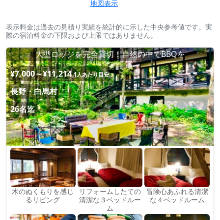
地図表示
表示料金は過去の見積り実績を統計的に示した中央参考値です。実
際の宿泊料金の下限および上限ではありません。
大型ロッジを完全貸切！自然の中でBBQを
¥7,000～¥11,214
1人あたり目安
長野・白馬村
26名迄
木のぬくもりを感じ
リフォームしたての
冒険心あふれる清潔
るリビング
清潔な３ベッドルー
な４ベッドルーム
ム