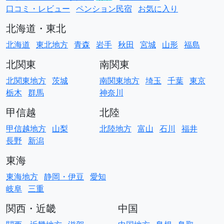
口コミ・レビュー
ペンション民宿
お気に入り
北海道・東北
北海道
東北地方
青森
岩手
秋田
宮城
山形
福島
北関東
南関東
北関東地方
茨城
南関東地方
埼玉
千葉
東京
栃木
群馬
神奈川
甲信越
北陸
甲信越地方
山梨
北陸地方
富山
石川
福井
長野
新潟
東海
東海地方
静岡・伊豆
愛知
岐阜
三重
関西・近畿
中国