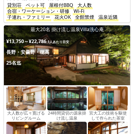
貸別荘
ペット可
屋根付BBQ
大人数
合宿・ワーケーション・研修
Wi-Fi
子連れ・ファミリー
花火OK
全館禁煙
温泉近隣
最大20名 掛け流し温泉Villa洗心庵
¥13,750～¥22,786
1人あたり目安
長野・安曇野・穂高
25名迄
大人数が広々寛げる
24時間貸切の源泉掛
宮大工の技術を駆使
リビングルーム
け流し温泉
して作られた茶室