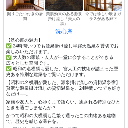
掘りごたつ付きの居
美肌効果のある源泉
今では珍しい吹きガ
間
掛け流し「美人の
ラスがある廊下
湯」
洗心庵
【洗心庵の魅力】
✅ 24時間いつでも源泉掛け流し半露天温泉を貸切でお
楽しみいただけます。
✅ 大人数の家族・友人が一堂に会することができる
広々とした空間です。
✅ 昭和の名横綱も愛した、宮大工の技術が詰まった歴
史ある特別な建築をご覧いただけます。
【昭和の名横綱が愛した、源泉掛け流しの貸切温泉宿】
贅沢な源泉掛け流しの貸切温泉を、24時間いつでも好き
なだけ──。
家族や友人と、心ゆくまで語らい、癒される特別なひと
ときを過ごしませんか？
かつて昭和の大横綱も足繁く通ったこの由緒ある建物
で、歴史を感じる滞在を。