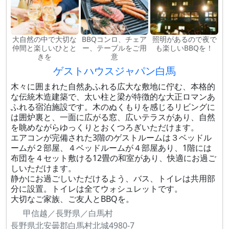
大自然の中で大切な
BBQコンロ、チェア
照明があるので夜で
仲間と楽しいひとと
ー、テーブルをご用
も楽しいBBQを！
きを
意
ゲストハウスジャパン白馬
木々に囲まれた自然あふれる広大な敷地に佇む、本格的
な伝統木造建築で、太い柱と梁が特徴的な大正ロマンあ
ふれる宿泊施設です。木のぬくもりを感じるリビングに
は囲炉裏と、一面に広がる窓、広いテラスがあり、自然
を眺めながらゆっくりとおくつろぎいただけます。
エアコンが完備された3階のゲストルームは３ベッドル
ームが２部屋、４ベッドルームが４部屋あり、1階には
布団を４セット敷ける12畳の和室があり、快適にお過ご
しいただけます。
静かにお過ごしいただけるよう、バス、トイレは共用部
分に設置。トイレは全てウォシュレットです。
大切なご家族、ご友人とBBQを。
甲信越／長野県／白馬村
長野県北安曇郡白馬村北城4980-7