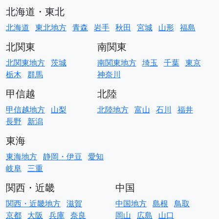
北海道・東北
北海道
東北地方
青森
岩手
秋田
宮城
山形
福島
北関東
南関東
北関東地方
茨城
南関東地方
埼玉
千葉
東京
栃木
群馬
神奈川
甲信越
北陸
甲信越地方
山梨
北陸地方
富山
石川
福井
長野
新潟
東海
東海地方
静岡・伊豆
愛知
岐阜
三重
関西・近畿
中国
関西・近畿地方
滋賀
中国地方
島根
鳥取
京都
大阪
兵庫
奈良
岡山
広島
山口