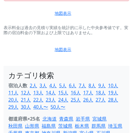
地図表示
表示料金は過去の見積り実績を統計的に示した中央参考値です。実
際の宿泊料金の下限および上限ではありません。
地図表示
カテゴリ検索
宿泊人数
2人
3人
4人
5人
6人
7人
8人
9人
10人
11人
12人
13人
14人
15人
16人
17人
18人
19人
20人
21人
22人
23人
24人
25人
26人
27人
28人
29人
30人
40人〜
50人〜
都道府県×25名
北海道
青森県
岩手県
宮城県
秋田県
山形県
福島県
茨城県
栃木県
群馬県
埼玉県