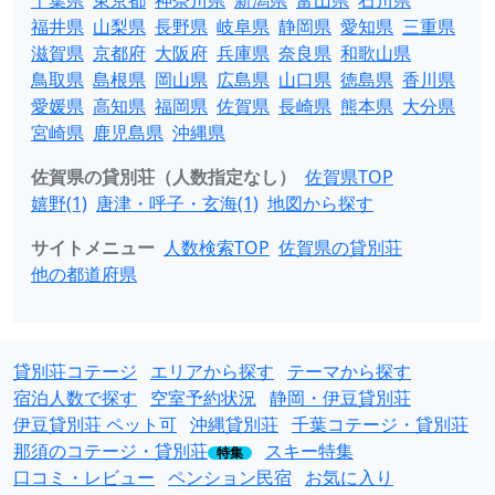
千葉県
東京都
神奈川県
新潟県
富山県
石川県
福井県
山梨県
長野県
岐阜県
静岡県
愛知県
三重県
滋賀県
京都府
大阪府
兵庫県
奈良県
和歌山県
鳥取県
島根県
岡山県
広島県
山口県
徳島県
香川県
愛媛県
高知県
福岡県
佐賀県
長崎県
熊本県
大分県
宮崎県
鹿児島県
沖縄県
佐賀県の貸別荘（人数指定なし）
佐賀県TOP
嬉野(1)
唐津・呼子・玄海(1)
地図から探す
サイトメニュー
人数検索TOP
佐賀県の貸別荘
他の都道府県
貸別荘コテージ
エリアから探す
テーマから探す
宿泊人数で探す
空室予約状況
静岡・伊豆貸別荘
伊豆貸別荘 ペット可
沖縄貸別荘
千葉コテージ・貸別荘
那須のコテージ・貸別荘
スキー特集
特集
口コミ・レビュー
ペンション民宿
お気に入り