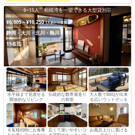
6~15人 相模湾を一望できる大型貸別荘
¥6,305～¥10,250
1人あたり目安
静岡・大川・北川・熱川
15名迄
水平線まで見渡せる
伝統的な数寄屋造り
大人数でBBQが出来
開放的なリビング
の和室
る広いウッドデッキ
８名様同時にお食事
広くて使いやすいコ
お風呂上りに寛げる
をお楽しみいただけ
の字型のキッチンで
ラウンジ