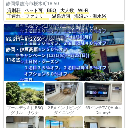
静岡県熱海市桜木町18-50
貸別荘
ペット可
BBQ
大人数
Wi-Fi
子連れ・ファミリー
温泉近隣
海沿い・海水浴
プライベートリゾートを満喫ください
¥6,611～¥12,650
1人あたり目安
静岡・伊豆高原
11名迄
プールデッキにBBQ
２Fメインリビング
65インチTVでHulu,
グリル、サウナ
ダイニング
Disney+