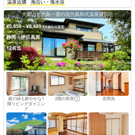
温泉近隣
海沿い・海水浴
大室山と大島一望の現代風和式温泉貸別荘
¥5,850～¥8,689
1人あたり目安
静岡・伊豆高原
12名迄
庭の緑も鮮やかな1
2階の和室①
玄関先
階リビングダイニン
グ