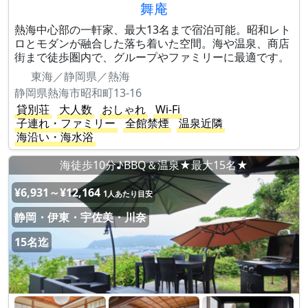
舞庵
熱海中心部の一軒家、最大13名まで宿泊可能。昭和レト
ロとモダンが融合した落ち着いた空間。海や温泉、商店
街まで徒歩圏内で、グループやファミリーに最適です。
東海／静岡県／熱海
静岡県熱海市昭和町13-16
貸別荘
大人数
おしゃれ
Wi-Fi
子連れ・ファミリー
全館禁煙
温泉近隣
海沿い・海水浴
海徒歩10分♪BBQ＆温泉★最大15名★
¥6,931～¥12,164
1人あたり目安
静岡・伊東・宇佐美・川奈
15名迄