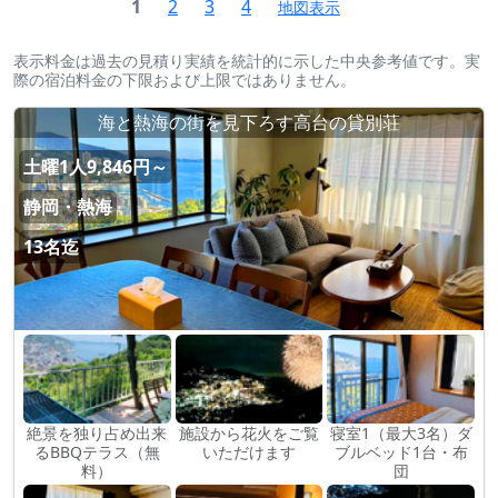
1
2
3
4
地図表示
表示料金は過去の見積り実績を統計的に示した中央参考値です。実
際の宿泊料金の下限および上限ではありません。
海と熱海の街を見下ろす高台の貸別荘
土曜1人9,846円～
静岡・熱海
13名迄
絶景を独り占め出来
施設から花火をご覧
寝室1（最大3名）ダ
るBBQテラス（無
いただけます
ブルベッド1台・布
料）
団