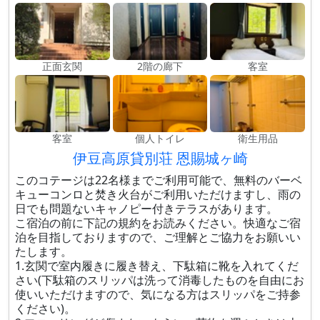
正面玄関
2階の廊下
客室
客室
個人トイレ
衛生用品
伊豆高原貸別荘 恩賜城ヶ崎
このコテージは22名様までご利用可能で、無料のバーベ
キューコンロと焚き火台がご利用いただけますし、雨の
日でも問題ないキャノピー付きテラスがあります。
こ宿泊の前に下記の規約をお読みください。快適なご宿
泊を目指しておりますので、ご理解とご協力をお願いい
たします。
1.玄関で室内履きに履き替え、下駄箱に靴を入れてくだ
さい(下駄箱のスリッパは洗って消毒したものを自由にお
使いいただけますので、気になる方はスリッパをご持参
ください)。