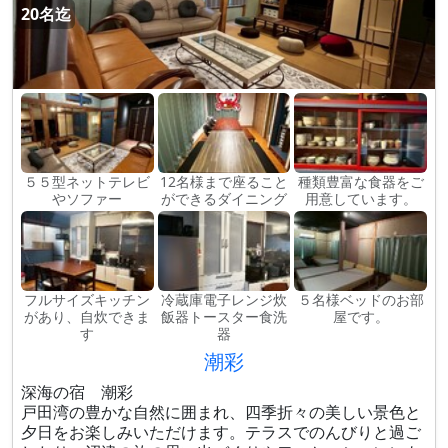
20名迄
５５型ネットテレビ
12名様まで座ること
種類豊富な食器をご
やソファー
ができるダイニング
用意しています。
フルサイズキッチン
冷蔵庫電子レンジ炊
５名様ベッドのお部
があり、自炊できま
飯器トースター食洗
屋です。
す
器
潮彩
深海の宿 潮彩
戸田湾の豊かな自然に囲まれ、四季折々の美しい景色と
夕日をお楽しみいただけます。テラスでのんびりと過ご