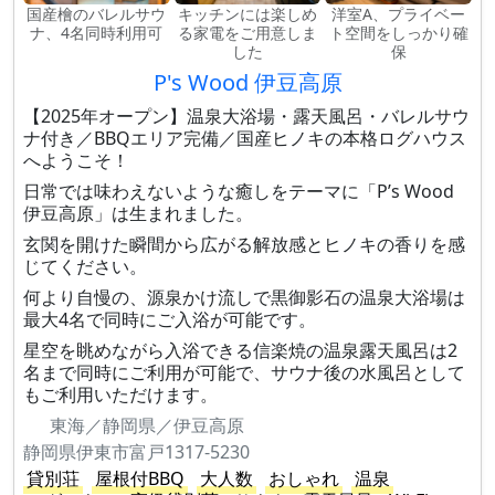
国産檜のバレルサウ
キッチンには楽しめ
洋室A、プライベー
ナ、4名同時利用可
る家電をご用意しま
ト空間をしっかり確
した
保
P's Wood 伊豆高原
【2025年オープン】温泉大浴場・露天風呂・バレルサウ
ナ付き／BBQエリア完備／国産ヒノキの本格ログハウス
へようこそ！
日常では味わえないような癒しをテーマに「P’s Wood
伊豆高原」は生まれました。
玄関を開けた瞬間から広がる解放感とヒノキの香りを感
じてください。
何より自慢の、源泉かけ流しで黒御影石の温泉大浴場は
最大4名で同時にご入浴が可能です。
星空を眺めながら入浴できる信楽焼の温泉露天風呂は2
名まで同時にご利用が可能で、サウナ後の水風呂として
もご利用いただけます。
東海／静岡県／伊豆高原
静岡県伊東市富戸1317-5230
貸別荘
屋根付BBQ
大人数
おしゃれ
温泉