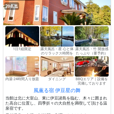
20名迄
1日1組限定
露天風呂・星 心と体
露天風呂・竹 開放感
のリラックス時間を
たっぷり（要予約）
内湯·24時間入り放題
ダイニング
BBQエリア｜設備を
完備しております
風薫る宿 伊豆星の舞
当館は北に大室山、東に伊豆諸島を臨む、木々に囲まれ
た高台に位置し、四季折々の大自然を満喫して頂ける温
泉宿です。