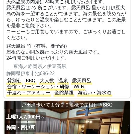
天然温泉の内湯は24時間ご利用いただけます。
露天風呂は2ケ所ございます。露天風呂·星からは伊豆大
島の海を一望することができます。海の景色を眺めなが
ら、ゆったりと温泉を楽しむことができます。この絶景
を是非ご堪能下さい。
コーヒーもご用意していますので、ごゆっくりお過ごし
ください。
露天風呂·竹（有料、要予約）
屋根のない開放感たっぷりの露天風呂です。
24時間ご利用いただけます。
東海／静岡県／伊豆高原
静岡県伊東市池686-22
貸別荘
BBQ
大人数
温泉
露天風呂
合宿・ワーケーション・研修
Wi-Fi
子連れ・ファミリー
全館禁煙
海沿い・海水浴
戸田湾歩いて１分２０名様で屋根付きBBQ
土曜1人7,000円～
静岡・西伊豆