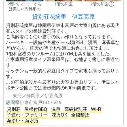
2階バルコニーから
1階の和室
2階の和室②
は美しい円錐形の
貸別荘花摘里 伊豆高原
貸別荘花摘里は静岡県伊東市富戸の大室山麓にある現代
和式タイプの築浅貸別荘です。
ご高齢者にも使い勝手の良い作りとなっております。
バーベキュー設備や各種ゲーム類(PS4、漫画、麻雀卓な
ど)があり、雨天の時でも快適にお過ごし頂けます。
1階和室横のサンルームにはGYM用具を揃えました。
ご家庭用浴室タイプ温泉風呂は、心地よく癒しに最適で
す。
キッチンも一般的な家庭用タイプで家電も揃っておりま
す。
この宿泊施設から最寄りの大室山登山リフト、伊豆シャ
ボテン公園までは徒歩圏内の600m前後です。
東海／静岡県／伊豆高原
静岡県伊東市富戸1317-219
貸別荘
屋根付BBQ
温泉
高級貸別荘
Wi-Fi
子連れ・ファミリー
花火OK
全館禁煙
海沿い・海水浴