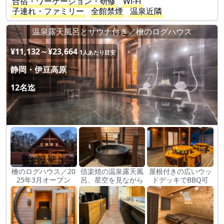
合宿・ワーケーション・研修
Wi-Fi
子連れ・ファミリー
全館禁煙
温泉近隣
温泉露天風呂とサウナ付き／檜のログハウス
¥11,132～¥23,664
1人あたり目安
静岡・伊豆高原
12名迄
檜のログハウス／20
信楽焼の温泉露天風
屋根付きの広いウッ
25年3月オープン
呂、星空を見ながら
ドデッキでBBQ可