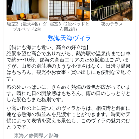
寝室2（最大4名）ダ
寝室3（2段ベッドと
夜のテラス
ブルベッド2台
布団2組）
熱海天海ヴィラ
【街にも海にも近い、高台の好立地】
絶景を望む高台でありながら、熱海駅や温泉街までは車
で約5〜10分。熱海の高台エリアのため坂道はございま
すが、山奥の別荘地のような不便さはなく、日帰り温泉
はもちろん、観光やお食事・買い出しにも便利な立地で
す。
窓の外いっぱいに、きらめく熱海の景色が広がっていま
す。晴れた日の開放感はもちろん、雨の日のしっとりと
した景色もまた格別です。
小高い丘の上に建つこのヴィラからは、相模湾と斜面に
連なる熱海の街並みを見渡すことができます。時間や天
候によって表情を変える景色も、このヴィラの魅力のひ
とつです。
東海／静岡県／熱海