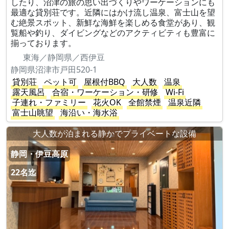
したり、沼津の旅の思い出づくりやワーケーションにも
最適な貸別荘です。近隣にはかけ流し温泉、富士山を望
む絶景スポット、新鮮な海鮮を楽しめる食堂があり、観
覧船や釣り、ダイビングなどのアクティビティも豊富に
揃っております。
東海／静岡県／西伊豆
静岡県沼津市戸田520-1
貸別荘
ペット可
屋根付BBQ
大人数
温泉
露天風呂
合宿・ワーケーション・研修
Wi-Fi
子連れ・ファミリー
花火OK
全館禁煙
温泉近隣
富士山眺望
海沿い・海水浴
大人数が泊まれる静かでプライベートな設備
静岡・伊豆高原
22名迄