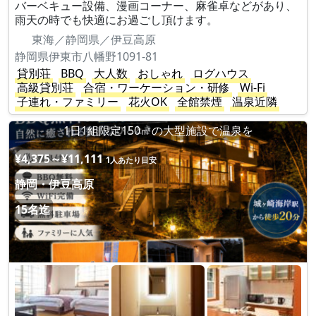
バーベキュー設備、漫画コーナー、麻雀卓などがあり、
雨天の時でも快適にお過ごし頂けます。
東海／静岡県／伊豆高原
静岡県伊東市八幡野1091-81
貸別荘
BBQ
大人数
おしゃれ
ログハウス
高級貸別荘
合宿・ワーケーション・研修
Wi-Fi
子連れ・ファミリー
花火OK
全館禁煙
温泉近隣
1日1組限定150㎡の大型施設で温泉を
¥4,375～¥11,111
1人あたり目安
静岡・伊豆高原
15名迄