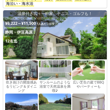
海沿い・海水浴
温泉付き広々一軒家。テニス・ゴルフも！
¥6,222～¥11,500
1人あたり目安
静岡・伊豆高原
12名迄
吹き抜けの開放感あ
サンルームのような
広い芝生の庭でBBQ
るリビング＆ダイニ
浴室で天然温泉を満
やパーティーも
ング
喫♪