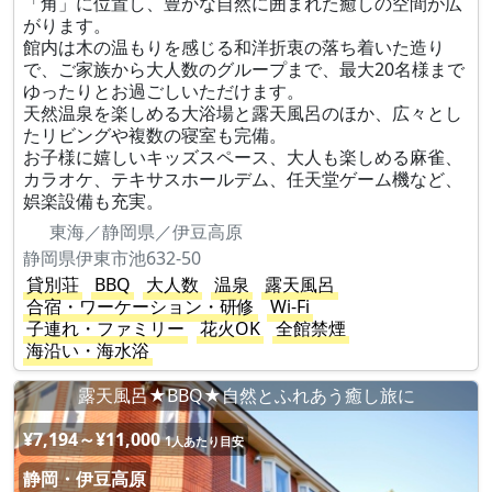
「角」に位置し、豊かな自然に囲まれた癒しの空間が広
がります。
館内は木の温もりを感じる和洋折衷の落ち着いた造り
で、ご家族から大人数のグループまで、最大20名様まで
ゆったりとお過ごしいただけます。
天然温泉を楽しめる大浴場と露天風呂のほか、広々とし
たリビングや複数の寝室も完備。
お子様に嬉しいキッズスペース、大人も楽しめる麻雀、
カラオケ、テキサスホールデム、任天堂ゲーム機など、
娯楽設備も充実。
東海／静岡県／伊豆高原
静岡県伊東市池632-50
貸別荘
BBQ
大人数
温泉
露天風呂
合宿・ワーケーション・研修
Wi-Fi
子連れ・ファミリー
花火OK
全館禁煙
海沿い・海水浴
露天風呂★BBQ★自然とふれあう癒し旅に
¥7,194～¥11,000
1人あたり目安
静岡・伊豆高原