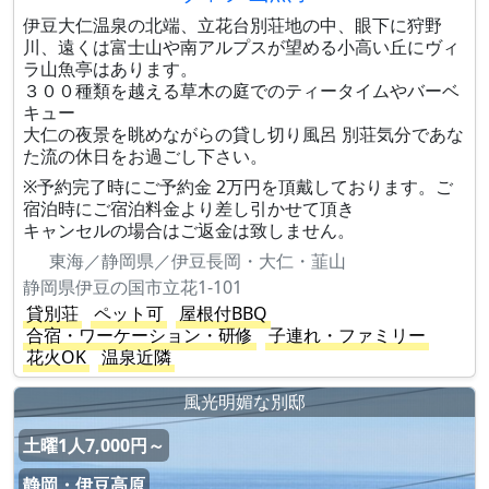
伊豆大仁温泉の北端、立花台別荘地の中、眼下に狩野
川、遠くは富士山や南アルプスが望める小高い丘にヴィ
ラ山魚亭はあります。
３００種類を越える草木の庭でのティータイムやバーベ
キュー
大仁の夜景を眺めながらの貸し切り風呂 別荘気分であな
た流の休日をお過ごし下さい。
※予約完了時にご予約金 2万円を頂戴しております。ご
宿泊時にご宿泊料金より差し引かせて頂き
キャンセルの場合はご返金は致しません。
東海／静岡県／伊豆長岡・大仁・韮山
静岡県伊豆の国市立花1-101
貸別荘
ペット可
屋根付BBQ
合宿・ワーケーション・研修
子連れ・ファミリー
花火OK
温泉近隣
風光明媚な別邸
土曜1人7,000円～
静岡・伊豆高原