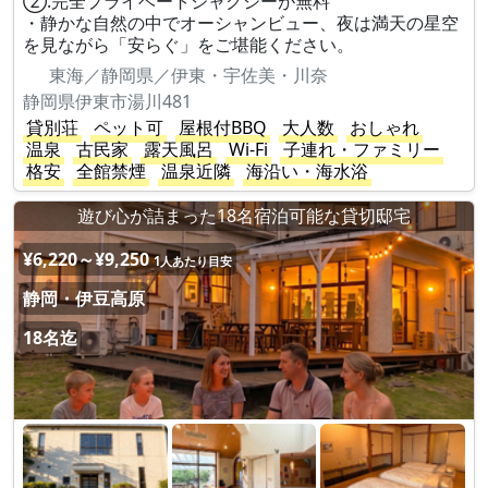
②.完全プライベートジャグジーが無料
・静かな自然の中でオーシャンビュー、夜は満天の星空
を見ながら「安らぐ」をご堪能ください。
東海／静岡県／伊東・宇佐美・川奈
静岡県伊東市湯川481
貸別荘
ペット可
屋根付BBQ
大人数
おしゃれ
温泉
古民家
露天風呂
Wi-Fi
子連れ・ファミリー
格安
全館禁煙
温泉近隣
海沿い・海水浴
遊び心が詰まった18名宿泊可能な貸切邸宅
¥6,220～¥9,250
1人あたり目安
静岡・伊豆高原
18名迄