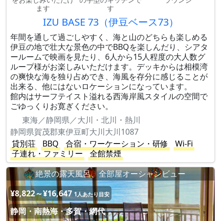
ます
す
IZU BASE 73（伊豆ベース73）
年間を通して過ごしやすく、海と山のどちらも楽しめる
伊豆の地で壮大な景色の中でBBQを楽しんだり、シアタ
ールームで映画を見たり、6人から15人程度の大人数グ
ループ様がお楽しみいただけます。デッキからは相模湾
の爽快な海を独り占めでき、海風を存分に感じることが
出来る、他にはないロケーションになっています。
館内はサーフテイスト溢れる西海岸風スタイルの空間で
ごゆっくりお寛ぎください。
東海／静岡県／大川・北川・熱川
静岡県賀茂郡東伊豆町大川大川1087
貸別荘
BBQ
合宿・ワーケーション・研修
Wi-Fi
子連れ・ファミリー
全館禁煙
絶景の露天風呂、全部屋オーシャンビュー
¥8,822～¥16,647
1人あたり目安
静岡・南熱海・多賀・網代