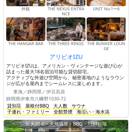
外観
THE NEXUS ENTRA
UNIT No.1〜6
NCE
THE HANGAR BAR
THE THREE RINGS
THE BUNKER LOUN
GE
アリビオIZU
アリビオIZUは、アメリカン・ヴィンテージな遊び心が
詰まった最大18名宿泊可能な貸切邸宅。
アクティブな外遊び空間から、秘密基地のようなラウン
ジが広がる屋内までシームレスに楽しめます。
東海／静岡県／伊豆高原
静岡県伊東市八幡野1030-72
貸別荘
屋根付BBQ
大人数
サウナ
子連れ・ファミリー
全館禁煙
海沿い・海水浴
最大20名・天然温泉・BBQ・1日1組限