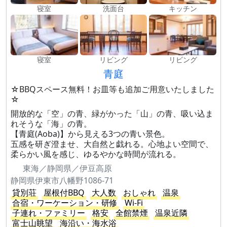
寝室
洗面台
キッチン
寝室
リビング
リビング
青庭
☆BBQスペース無料！お皿等も追加ご用意いたしました
☆
開放的な「空」の青、緑がかった「山」の青、吸い込ま
れそうな「海」の青。
【青庭(Aoba)】から見える3つの青い景色。
五感を研ぎ澄ませ、大自然と戯れる。心地よい空間で、
柔らかい風を感じ、ゆるやかな時間が流れる。
東海／静岡県／伊豆高原
静岡県伊東市八幡野1086-71
貸別荘
屋根付BBQ
大人数
おしゃれ
温泉
合宿・ワーケーション・研修
Wi-Fi
子連れ・ファミリー
格安
全館禁煙
温泉近隣
富士山眺望
海沿い・海水浴