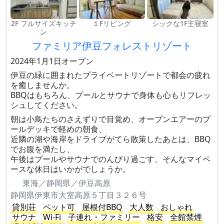
2F フルサイズキッチ
１Fリビング
シックな1F主寝室
ン
ファミリア伊豆フォレストリゾート
2024年1月1日オープン
伊豆の緑に囲まれたプライベートリゾートで都会の疲れ
を癒しませんか。
BBQはもちろん、プールとサウナで身体も心もリフレッ
シュしてください。
朝は小鳥たちのさえずりで目覚め、オープンエアーのプ
ールデッキで軽めの朝食、
近隣の湖や海岸をドライブがてら散策したあとは、BBQ
でお腹を満たし、
午後はプールやサウナでのんびり過ごす、そんなマイペ
ースな休日はいかがでしょうか。
東海／静岡県／伊豆高原
静岡県伊東市大室高原５丁目３２６号
貸別荘
ペット可
屋根付BBQ
大人数
おしゃれ
サウナ
Wi-Fi
子連れ・ファミリー
格安
全館禁煙