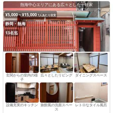
熱海中心エリアにある広々とした一軒家
¥5,000～¥15,000
1人あたり目安
静岡・熱海
13名迄
玄関からの室内の様
広々としたリビング
ダイニングスペース
子
設備充実のキッチン
旅館風の洗面スペー
レトロなタイル風呂
ス