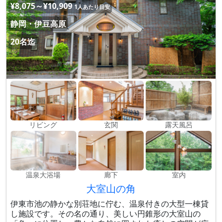
¥8,075～¥10,909
1人あたり目安
静岡・伊豆高原
20名迄
リビング
玄関
露天風呂
温泉大浴場
廊下
室内
大室山の角
伊東市池の静かな別荘地に佇む、温泉付きの大型一棟貸
し施設です。その名の通り、美しい円錐形の大室山の