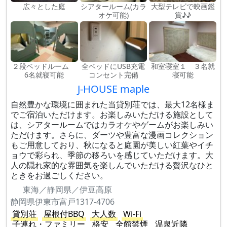
広々とした庭
シアタールーム(カラ
大型テレビで映画鑑
オケ可能)
賞♪♪
２段ベッドルーム
全ベッドにUSB充電
和室寝室１ ３名就
6名就寝可能
コンセント完備
寝可能
J-HOUSE maple
自然豊かな環境に囲まれた当貸別荘では、最大12名様ま
でご宿泊いただけます。お楽しみいただける施設として
は、シアタールームではカラオケやゲームがお楽しみい
ただけます。さらに、ダーツや豊富な漫画コレクション
もご用意しており、秋になると庭園が美しい紅葉やイチ
ョウで彩られ、季節の移ろいを感じていただけます。大
人の隠れ家的な雰囲気を楽しんでいただける贅沢なひと
ときをお過ごしください。
東海／静岡県／伊豆高原
静岡県伊東市富戸1317-4706
貸別荘
屋根付BBQ
大人数
Wi-Fi
子連れ・ファミリー
格安
全館禁煙
温泉近隣