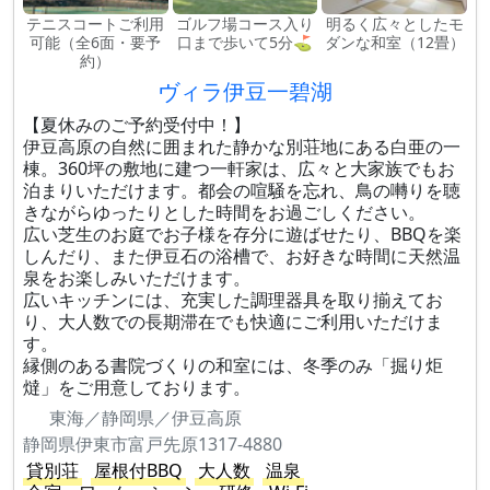
テニスコートご利用
ゴルフ場コース入り
明るく広々としたモ
可能（全6面・要予
口まで歩いて5分⛳️
ダンな和室（12畳）
約）
ヴィラ伊豆一碧湖
【夏休みのご予約受付中！】
伊豆高原の自然に囲まれた静かな別荘地にある白亜の一
棟。360坪の敷地に建つ一軒家は、広々と大家族でもお
泊まりいただけます。都会の喧騒を忘れ、鳥の囀りを聴
きながらゆったりとした時間をお過ごしください。
広い芝生のお庭でお子様を存分に遊ばせたり、BBQを楽
しんだり、また伊豆石の浴槽で、お好きな時間に天然温
泉をお楽しみいただけます。
広いキッチンには、充実した調理器具を取り揃えてお
り、大人数での長期滞在でも快適にご利用いただけま
す。
縁側のある書院づくりの和室には、冬季のみ「掘り炬
燵」をご用意しております。
東海／静岡県／伊豆高原
静岡県伊東市富戸先原1317-4880
貸別荘
屋根付BBQ
大人数
温泉