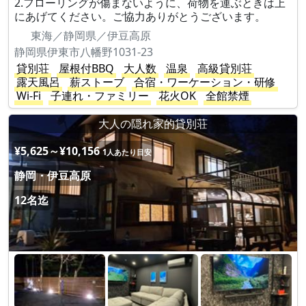
2.フローリングが傷まないように、荷物を運ぶときは上
にあげてください。ご協力ありがとうございます。
東海／静岡県／伊豆高原
静岡県伊東市八幡野1031-23
貸別荘
屋根付BBQ
大人数
温泉
高級貸別荘
露天風呂
薪ストーブ
合宿・ワーケーション・研修
Wi-Fi
子連れ・ファミリー
花火OK
全館禁煙
大人の隠れ家的貸別荘
¥5,625～¥10,156
1人あたり目安
静岡・伊豆高原
12名迄