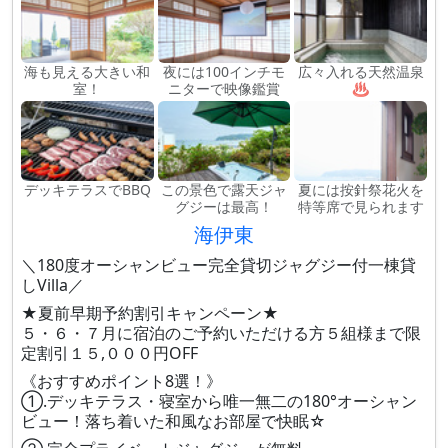
海も見える大きい和
夜には100インチモ
広々入れる天然温泉
室！
ニターで映像鑑賞
♨
デッキテラスでBBQ
この景色で露天ジャ
夏には按針祭花火を
グジーは最高！
特等席で見られます
海伊東
＼180度オーシャンビュー完全貸切ジャグジー付一棟貸
しVilla／
★夏前早期予約割引キャンペーン★
５・６・７月に宿泊のご予約いただける方５組様まで限
定割引１５,０００円OFF
《おすすめポイント8選！》
①.デッキテラス・寝室から唯一無二の180°オーシャン
ビュー！落ち着いた和風なお部屋で快眠☆