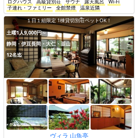
ログハウス
高級貸別荘
サウナ
露天風呂
Wi-Fi
子連れ・ファミリー
全館禁煙
温泉近隣
１日１組限定 1棟貸切別荘ペットOK！
土曜1人9,000円～
静岡・伊豆長岡・大仁・韮山
12名迄
ヴィラ 山魚亭