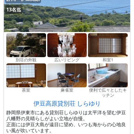
13名迄
別荘の外観
広いリビング
和室1
茶室
麻雀室
便利で広々としたキ
ッチン
伊豆高原貸別荘 しらゆり
静岡県伊東市にある貸別荘しらゆりは太平洋を望む伊豆
八幡野の見晴らしがよい立地が自慢。
正面には伊豆大島が遠目に望め、いつも海からの心地良
い風が吹いています。