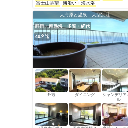
富士山眺望
海沿い・海水浴
大海原と温泉 大型別荘
静岡・南熱海・多賀・網代
40名迄
外観
ダイニング
シャンデリア
ル