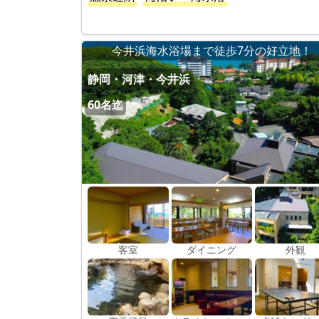
今井浜海水浴場まで徒歩7分の好立地！
静岡・河津・今井浜
60名迄
客室
ダイニング
外観