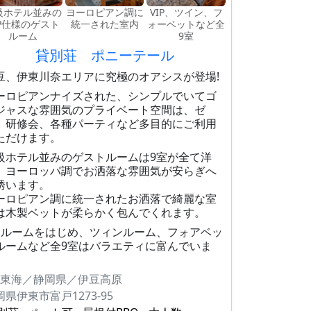
級ホテル並みの
ヨーロピアン調に
VIP、ツイン、フ
IP仕様のゲスト
統一された室内
ォーベットなど全
ルーム
9室
貸別荘 ポニーテール
豆、伊東川奈エリアに究極のオアシスが登場!
ーロピアンナイズされた、シンプルでいてゴ
ジャスな雰囲気のプライベート空間は、ゼ
、研修会、各種パーティなど多目的にご利用
ただけます。
級ホテル並みのゲストルームは9室が全て洋
、ヨーロッパ調でお洒落な雰囲気が安らぎへ
誘います。
ーロピアン調に統一されたお洒落で綺麗な室
は木製ベットが柔らかく包んでくれます。
IPルームをはじめ、ツィンルーム、フォアベッ
ルームなど全9室はバラエティに富んでいま
。
東海／静岡県／伊豆高原
岡県伊東市富戸1273-95