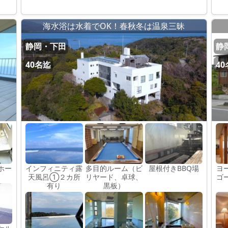
海水浴は水着でOK！春秋冬は温泉三昧
静岡・下田
静
40名迄
4
ホー
インフィニティ露
多目的ルーム（ビ
屋根付きBBQ場
ヨ
天風呂①２カ所
リヤード、卓球、
ゴ
有り
黒板）