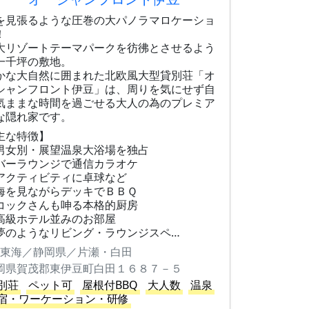
を見張るような圧巻の大パノラマロケーショ
！
大リゾートテーマパークを彷彿とさせるよう
一千坪の敷地。
かな大自然に囲まれた北欧風大型貸別荘「オ
シャンフロント伊豆」は、周りを気にせず自
気ままな時間を過ごせる大人の為のプレミア
な隠れ家です。
主な特徴】
男女別・展望温泉大浴場を独占
バーラウンジで通信カラオケ
アクティビティに卓球など
海を見ながらデッキでＢＢＱ
コックさんも呻る本格的厨房
高級ホテル並みのお部屋
夢のようなリビング・ラウンジスペ…
東海／静岡県／片瀬・白田
岡県賀茂郡東伊豆町白田１６８７－５
別荘
ペット可
屋根付BBQ
大人数
温泉
宿・ワーケーション・研修