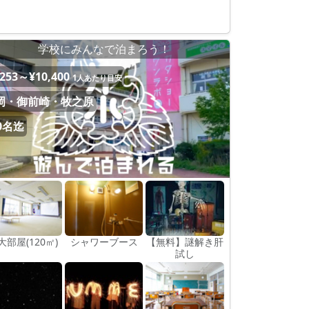
学校にみんなで泊まろう！
,253～¥10,400
1人あたり目安
岡・御前崎・牧之原
0名迄
大部屋(120㎡)
シャワーブース
【無料】謎解き肝
試し