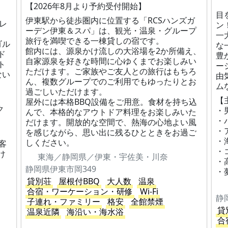
【2026年8月より予約受付開始】
目
伊東駅から徒歩圏内に位置する「RCSハンズガ
レ
ン
ーデン伊東＆スパ」は、観光・温泉・グループ
一
旅行を満喫できる一棟貸しの宿です。
ゴル
な
館内には、源泉かけ流しの大浴場を2か所備え、
ド
豊
自家源泉を好きな時間に心ゆくまでお楽しみい
ト
ー
ただけます。ご家族やご友人との旅行はもちろ
ない
由
ん、複数グループでのご利用でもゆったりとお
ム
過ごしいただけます。
【
屋外には本格BBQ設備をご用意。食材を持ち込
ク
・
んで、本格的なアウトドア料理をお楽しみいた
・
だけます。開放的な空間で、熱海の心地よい風
・
を感じながら、思い出に残るひとときをお過ご
・
しください。
客
・
け
東海／静岡県／伊東・宇佐美・川奈
・
静岡県伊東市岡349
・
貸別荘
屋根付BBQ
大人数
温泉
合宿・ワーケーション・研修
Wi-Fi
静
子連れ・ファミリー
格安
全館禁煙
貸
温泉近隣
海沿い・海水浴
合