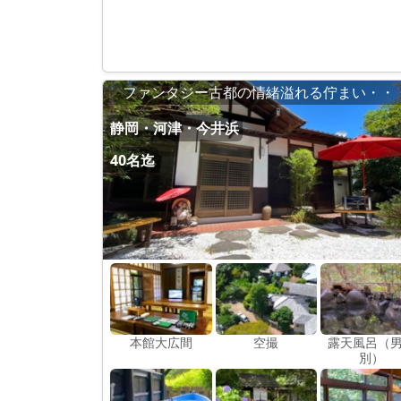
ファンタジー古都の情緒溢れる佇まい・・
静岡・河津・今井浜
40名迄
本館大広間
空撮
露天風呂（
別）