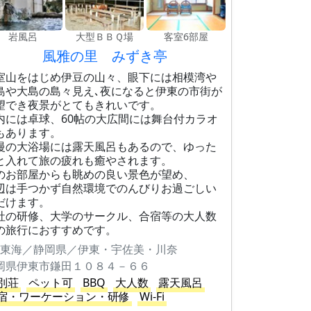
岩風呂
大型ＢＢＱ場
客室6部屋
風雅の里 みずき亭
室山をはじめ伊豆の山々、眼下には相模湾や
島や大島の島々見え､夜になると伊東の市街が
望でき夜景がとてもきれいです。
内には卓球、60帖の大広間には舞台付カラオ
もあります。
慢の大浴場には露天風呂もあるので、ゆった
と入れて旅の疲れも癒やされます。
のお部屋からも眺めの良い景色が望め、
辺は手つかず自然環境でのんびりお過ごしい
だけます。
社の研修、大学のサークル、合宿等の大人数
の旅行におすすめです。
東海／静岡県／伊東・宇佐美・川奈
岡県伊東市鎌田１０８４－６６
別荘
ペット可
BBQ
大人数
露天風呂
宿・ワーケーション・研修
Wi-Fi