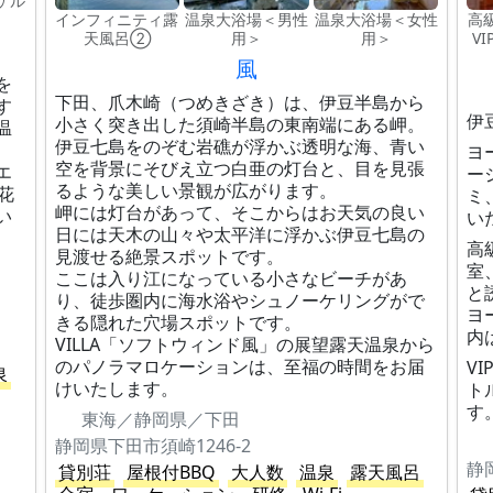
ケル
インフィニティ露
温泉大浴場＜男性
温泉大浴場＜女性
高
天風呂②
用＞
用＞
V
風
を
下田、爪木崎（つめきざき）は、伊豆半島から
す
伊
小さく突き出した須崎半島の東南端にある岬。
温
伊豆七島をのぞむ岩礁が浮かぶ透明な海、青い
ヨ
空を背景にそびえ立つ白亜の灯台と、目を見張
エ
ー
るような美しい景観が広がります。
花
ミ
岬には灯台があって、そこからはお天気の良い
い
い
日には天木の山々や太平洋に浮かぶ伊豆七島の
高
見渡せる絶景スポットです。
室
ここは入り江になっている小さなビーチがあ
と
り、徒歩圏内に海水浴やシュノーケリングがで
ヨ
きる隠れた穴場スポットです。
内
VILLA「ソフトウィンド風」の展望露天温泉から
のパノラマロケーションは、至福の時間をお届
V
泉
けいたします。
ト
す
東海／静岡県／下田
静岡県下田市須崎1246-2
静
貸別荘
屋根付BBQ
大人数
温泉
露天風呂