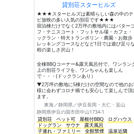
貸別荘スターヒルズ
★★★スターヒルズは素晴らしい森の中のテ
ビ放映の多い人気の別荘です★★★
宿泊棟だけでなく2万坪の敷地内にはパター
フ・テニスコート・フットサル場・カフェ・
ックラン・特大トランポリン・農園・お散歩
レッキングコースなどなど1日では遊び足り
程の楽しさ沢山！
全棟BBQコーナー&露天風呂付で、ワンラン
上の別荘ライフを。ワンちゃんも楽しん
で・・・(ドックランあり）
▼2万坪の敷地に5棟だけの空間なので他のお
様に会わずコロナ禍でも安心して楽しんで頂
ます。
東海／静岡県／伊豆長岡・大仁・韮山
静岡県伊豆の国市田中山1734-1
貸別荘
ペット可
屋根付BBQ
ログハウス
ドッグラン
サウナ
露天風呂
子連れ・ファミリー
全館禁煙
温泉近隣