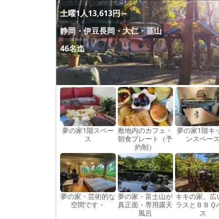
土曜1人13,613円～
静岡・伊豆長岡・大仁・韮山
46名迄
夢の家1階スペー
敷地内のカフェ・
夢の家1階キ
ス
朝食プレート（予
ンスペー
約制）
夢の家・芸術的な
夢の家・富士山が
キキの家、広
空間です・
真正面・専用露天
ラスとＢＢＱ
風呂
ス