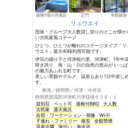
銀閣1階の舟風呂
正門
本館縁側
リュウエイ
団体・グループ大人数貸し切りのどこか懐か
い古民家風コテージ
ひとつ、ひとつが離れのコテージタイプ「リ
ウエイ」最大40様利用可能です。
伊豆の踊り子と河津桜の里、河津町。1年中
咲き誇り、海・山・川の自然の恵みが いっぱ
の魅力あふれる町です。
美しい景観やグルメ、温泉もあり1日中楽し
す。
東海／静岡県／河津・今井浜
静岡県賀茂郡河津町川津筏場６３６－１
貸別荘
ペット可
屋根付BBQ
大人数
古民家
露天風呂
合宿・ワーケーション・研修
Wi-Fi
子連れ・ファミリー
格安
全館禁煙
温泉近隣
海沿い・海水浴