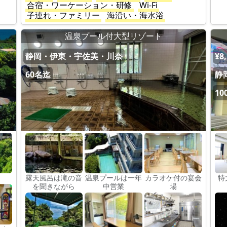
合宿・ワーケーション・研修
Wi-Fi
子連れ・ファミリー
海沿い・海水浴
温泉プール付大型リゾート
静岡・伊東・宇佐美・川奈
¥8
60名迄
静
10
露天風呂は滝の音
温泉プールは一年
カラオケ付の宴会
特
を聞きながら
中営業
場