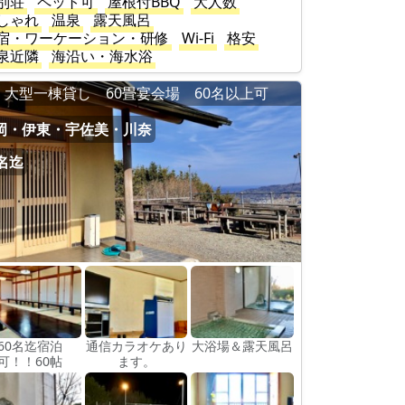
別荘
ペット可
屋根付BBQ
大人数
しゃれ
温泉
露天風呂
宿・ワーケーション・研修
Wi-Fi
格安
泉近隣
海沿い・海水浴
大型一棟貸し 60畳宴会場 60名以上可
岡・伊東・宇佐美・川奈
0名迄
60名迄宿泊
通信カラオケあり
大浴場＆露天風呂
可！！60帖
ます。