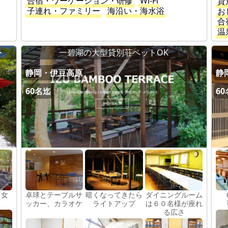
合宿・ワーケーション・研修
Wi-Fi
貸
子連れ・ファミリー
海沿い・海水浴
お
合
温
・
一碧湖の大型貸別荘ペットOK
静岡・伊豆高原
静
60名迄
6
男女
卓球とテーブルサ
暗くなってきたら
ダイニングルーム
ッカー、カラオケ
ライトアップ
は６０名様が座れ
る広さ