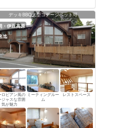
デッキBBQ大型コテージペット可
岡・伊豆高原
0名迄
ーロピアン風の
ミーティングルー
レストスペース
ージャスな雰囲
ム
気が魅力