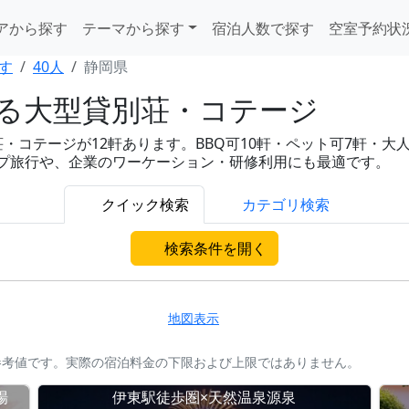
アから探す
テーマから探す
宿泊人数で探す
空室予約状
す
40人
静岡県
れる大型貸別荘・コテージ
・コテージが12軒あります。BBQ可10軒・ペット可7軒・大
グループ旅行や、企業のワーケーション・研修利用にも最適です。
クイック検索
カテゴリ検索
検索条件を開く
地図表示
参考値です。実際の宿泊料金の下限および上限ではありません。
場
伊東駅徒歩圏×天然温泉源泉