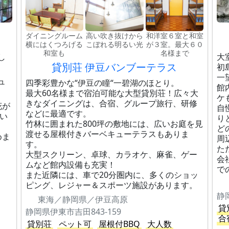
ダイニングルーム
高い吹き抜けから
和洋室６室と和室
横にはくつろげる
こぼれる明るい光
が３室。最大６０
和室も
名様まで
し
大
貸別荘 伊豆バンブーテラス
初
一
ュ
四季彩豊かな“伊豆の瞳“一碧湖のほとり。
館
最大60名様まで宿泊可能な大型貸別荘！広々大
ケ
きなダイニングは、合宿、グループ旅行、研修
花が
自
などに最適です。
い
り
竹林に囲まれた800坪の敷地には、広いお庭を見
ど
渡せる屋根付きバーベキューテラスもありま
めま
周
す。
た
大型スクリーン、卓球、カラオケ、麻雀、ゲー
会
ムなど館内設備も充実！
で
また近隣には、車で20分圏内に、多くのショッ
ピング、レジャー＆スポーツ施設があります。
静
東海／静岡県／伊豆高原
貸
静岡県伊東市吉田843-159
合
貸別荘
ペット可
屋根付BBQ
大人数