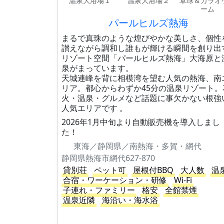
温泉大浴場１
温泉大浴場２
卓球＆カラオ
ーム
パールヒルズ熱海
まるで真珠のような煌びやかな美しさ、個性
讃えながら調和し誰もが輝ける瞬間を創り出
リゾート空間「パールヒルズ熱海」大海原と
泉がまっています。
天城連峰を背に相模湾を望む人気の熱海、南
リア。都心からわずか45分の温泉リゾート。
火・温泉・グルメなど話題に事欠かない根強
人気エリアです 。
2026年1月中旬より自動販売機を導入しまし
た！
東海／静岡県／南熱海・多賀・網代
静岡県熱海市網代627-870
貸別荘
ペット可
屋根付BBQ
大人数
温
合宿・ワーケーション・研修
Wi-Fi
子連れ・ファミリー
格安
全館禁煙
温泉近隣
海沿い・海水浴