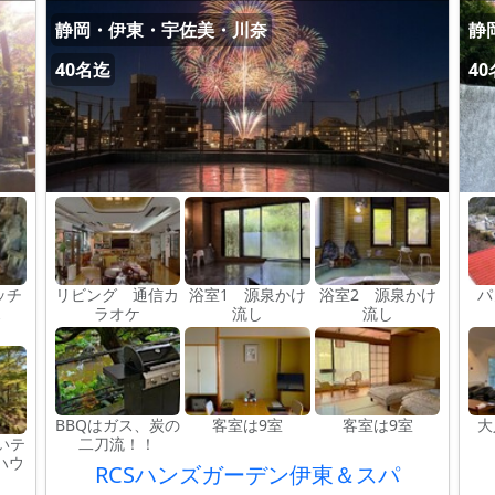
静岡・伊東・宇佐美・川奈
静
40名迄
4
ッチ
リビング 通信カ
浴室1 源泉かけ
浴室2 源泉かけ
パ
ス
ラオケ
流し
流し
BBQはガス、炭の
客室は9室
客室は9室
大
いテ
二刀流！！
ハウ
RCSハンズガーデン伊東＆スパ