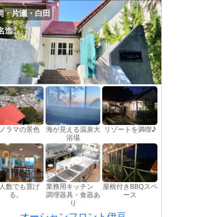
岡・片瀬・白田
0名迄
ノラマの景色
海が見える温泉大
リゾートを満喫♪
浴場
人数でも寛げ
業務用キッチン
屋根付きBBQスペ
る。
調理器具・食器あ
ース
り
オーシャンフロント伊豆