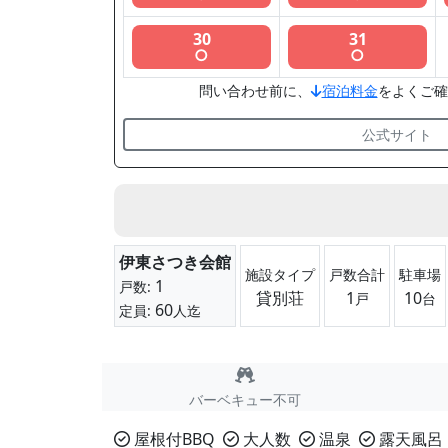
30
31
○
○
問い合わせ前に、
宿泊料金
をよくご確
公式サイト
伊東さつき会館
施設タイプ
戸数合計
駐車場
1
戸数:
貸別荘
1
10
戸
台
60
定員:
人迄
バーベキュー不可
屋根付BBQ
大人数
温泉
露天風呂