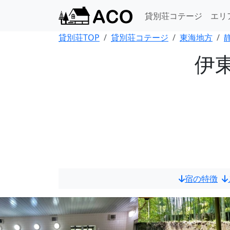
貸別荘コテージ
エリ
貸別荘TOP
貸別荘コテージ
東海地方
伊
宿の特徴