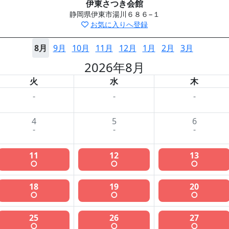
伊東さつき会館
静岡県伊東市湯川６８６−１
お気に入りへ登録
8月
9月
10月
11月
12月
1月
2月
3月
2026年8月
火
水
木
-
-
-
4
5
6
-
-
-
11
12
13
○
○
○
18
19
20
○
○
○
25
26
27
○
○
○