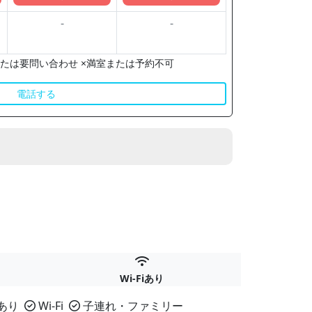
-
-
たは要問い合わせ ×満室または予約不可
電話する
Wi-Fiあり
あり
Wi-Fi
子連れ・ファミリー