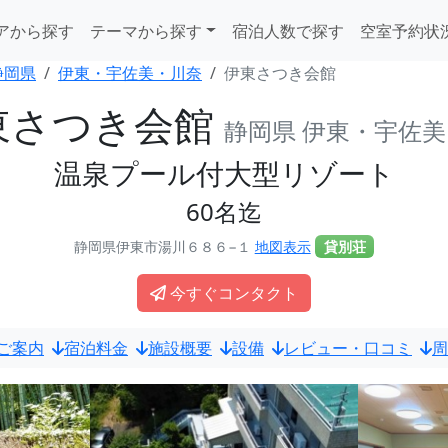
アから探す
テーマから探す
宿泊人数で探す
空室予約状
静岡県
伊東・宇佐美・川奈
伊東さつき会館
東さつき会館
静岡県 伊東・宇佐
温泉プール付大型リゾート
60名迄
静岡県伊東市湯川６８６−１
地図表示
貸別荘
今すぐコンタクト
ご案内
宿泊料金
施設概要
設備
レビュー・口コミ
周