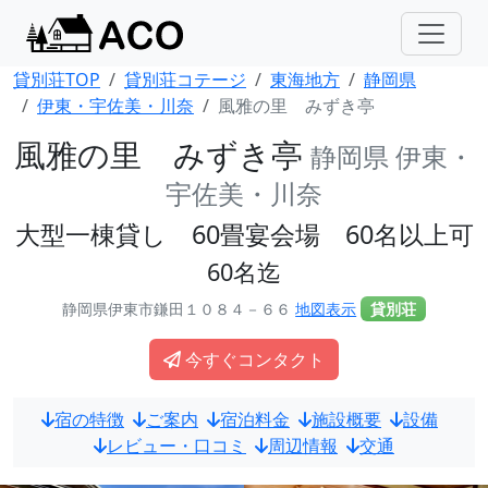
貸別荘TOP
貸別荘コテージ
東海地方
静岡県
伊東・宇佐美・川奈
風雅の里 みずき亭
風雅の里 みずき亭
静岡県 伊東・
宇佐美・川奈
大型一棟貸し 60畳宴会場 60名以上可
60名迄
静岡県伊東市鎌田１０８４－６６
地図表示
貸別荘
今すぐコンタクト
宿の特徴
ご案内
宿泊料金
施設概要
設備
レビュー・口コミ
周辺情報
交通