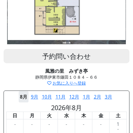
予約問い合わせ
風雅の里 みずき亭
静岡県伊東市鎌田１０８４－６６
お気に入りへ登録
8月
9月
10月
11月
12月
1月
2月
3月
2026年8月
日
月
火
水
木
金
土
-
-
-
-
-
-
1
-