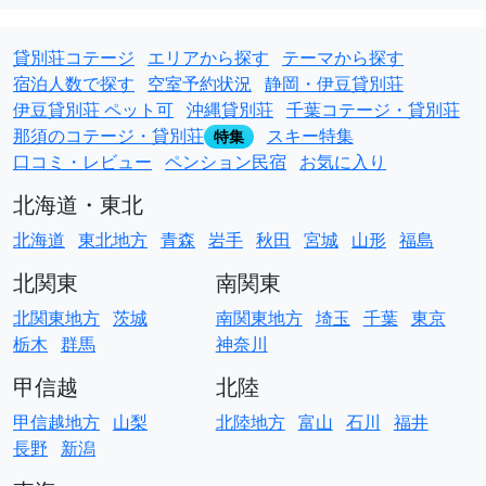
貸別荘コテージ
エリアから探す
テーマから探す
宿泊人数で探す
空室予約状況
静岡・伊豆貸別荘
伊豆貸別荘 ペット可
沖縄貸別荘
千葉コテージ・貸別荘
那須のコテージ・貸別荘
スキー特集
特集
口コミ・レビュー
ペンション民宿
お気に入り
北海道・東北
北海道
東北地方
青森
岩手
秋田
宮城
山形
福島
北関東
南関東
北関東地方
茨城
南関東地方
埼玉
千葉
東京
栃木
群馬
神奈川
甲信越
北陸
甲信越地方
山梨
北陸地方
富山
石川
福井
長野
新潟