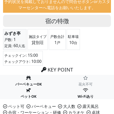
予約状況を掲載しておりませんので問合せボタンorカスタ
マーセンターへ電話をお願いいたします。
宿の特徴
みずき亭
施設タイプ
戸数合計
駐車場
1
戸数:
貸別荘
1
10
戸
台
60
定員:
人迄
15:00
チェックイン:
10:00
チェックアウト:
KEY POINT
バーベキューOK
花火不可
ペットOK
Wi-Fiあり
ペット可
バーベキュー
大人数
露天風呂
合宿・ワーケーション・研修
カラオケ
卓球