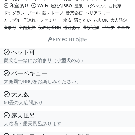
和室あり
Wi-Fi
屋根付BBQ
温泉
ログハウス
古民家
ドッグラン
プール
薪ストーブ
音楽合宿
バリアフリー
カップル
子連れ・ファミリー
格安
騒ぎたい
花火OK
大人限定
食事付
全館禁煙
夜の到着OK
送迎あり
温泉近隣
ゴルフ
テニス
KEY POINTの詳細
ペット可
愛犬も一緒にお泊まり（小型犬のみ）
バーベキュー
大庭園でBBQをお楽しみください。
大人数
60畳の大広間あり
露天風呂
大浴場・露天風呂あります