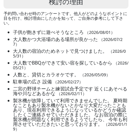
検討の理由
予約問い合わせ時のアンケートです。他人がどのようなポイントに
目を付け、検討理由にしたかを知って、ご自身の参考にして下さ
い。
子供が飽きずに遊べそうなところ
（2026/08/01）
大人数かつ大浴場のある場所が良かった
（2026/07/2
7）
大人数の宿泊のためネットで見つけました。
（2026/0
5/31）
大人数でBBQができて安い宿を探しているから
（2026/
05/21）
人数と、貸切とカラオケです。
（2026/05/09）
駐車場の広さ 設備
（2026/02/27）
二宮の野球チームと練習試合予定です 近くにあそべる
海や川などあるかな
（2026/02/11）
製氷機が故障していて利用できませんでした。 夏時期
なこともあり製氷機がないとかなり大変だったことも
あり、現在利用できるようになっているかどうか確認
したくご連絡させていただきました。 なお宿泊の際に
製氷機が問題なく利用できるようでしたら、 今年も利
用させていただきたいと思っております。
（2026/01/1
9）