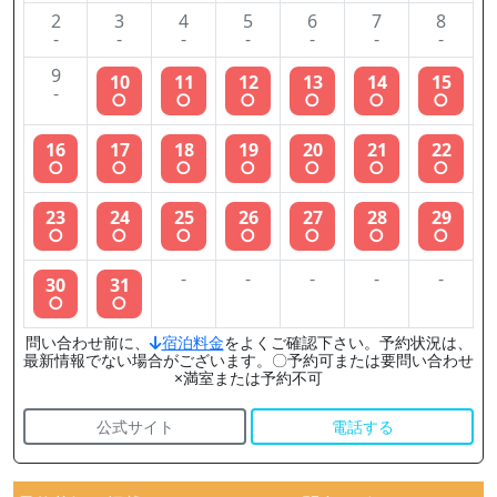
2
3
4
5
6
7
8
-
-
-
-
-
-
-
9
10
11
12
13
14
15
-
○
○
○
○
○
○
16
17
18
19
20
21
22
○
○
○
○
○
○
○
23
24
25
26
27
28
29
○
○
○
○
○
○
○
-
-
-
-
-
30
31
○
○
問い合わせ前に、
宿泊料金
をよくご確認下さい。予約状況は、
最新情報でない場合がございます。〇予約可または要問い合わせ
×満室または予約不可
公式サイト
電話する