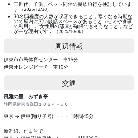
三世代、子供、ペット同伴の親族旅行を検討していま
す
（2025/12/30）
30名弱程度の人数が収容できること，寒くなる時期な
ので屋内に広い談話スペースがあること（ゼミや食事
で利用）． 女性用の部屋が確保できそうなこと，など
が主な理由です．
（2025/10/06）
周辺情報
伊東市市民体育センター 車15分
伊東オレンジビーチ 車10分
交通
風雅の里 みずき亭
静岡県伊東市鎌田１０８４－６６
東京 → 伊東(踊り子号) ・・・ 1時間45分
新幹線こだま号で