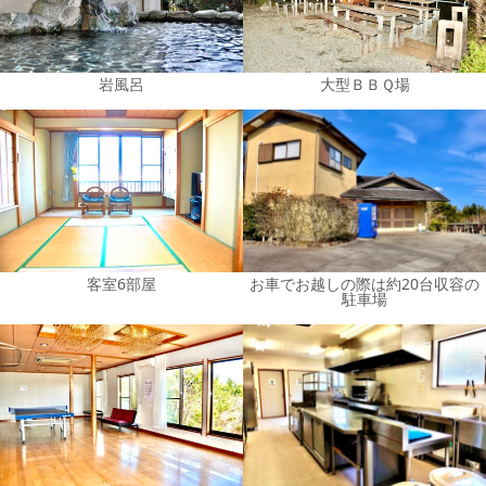
岩風呂
大型ＢＢＱ場
客室6部屋
お車でお越しの際は約20台収容の
駐車場