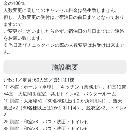
金の100％
人数変更に関してのキャンセル料金は発生致しません。
但し、人数変更の受付はご宿泊日の前日までとなっており
ますので、
ご変更がございましたら必ずご宿泊日の前日までにご連絡
をお願い致します。
※ 当日及びチェックインの際の人数変更はお受け出来ませ
ん。
施設概要
戸数: 1／定員: 60人迄／貸別荘1棟
1F 本館：ホール（卓球）、キッチン（業務用）、和室12畳
×4室 大広間＆寝室、共用トイレ×2、パウダールーム
1F 別館：大浴場×2（30名様以上は２か所利用可）、露天
風呂×2（30名様以上は2か所利用可）、脱衣室×2、トイレ×
2
2F 別館：和室×3 バス・洗面・トイレ付
3F 別館：和室×3 バス・洗面・トイレ付