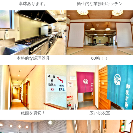
卓球あります。
衛生的な業務用キッチン
本格的な調理器具
60帖！！
旅館を貸切！
広い脱衣室