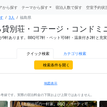
アから探す
テーマから探す
宿泊人数で探す
空室予約状
す
3人
福島県
る貸別荘・コテージ・コンドミ
軒あります。BBQ可7軒・ペット可6軒・温泉付き2軒と充実。1人
クイック検索
カテゴリ検索
検索条件を開く
地図表示
参考値です。実際の宿泊料金の下限および上限ではありません。
18名宿泊可の一軒家。BBQ・パーティ可