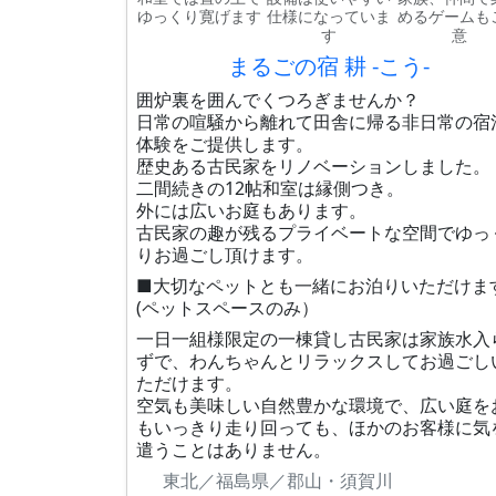
ゆっくり寛げます
仕様になっていま
めるゲームも
す
意
まるごの宿 耕 -こう-
囲炉裏を囲んでくつろぎませんか？
日常の喧騒から離れて田舎に帰る非日常の宿
体験をご提供します。
歴史ある古民家をリノベーションしました。
二間続きの12帖和室は縁側つき。
外には広いお庭もあります。
古民家の趣が残るプライベートな空間でゆっ
りお過ごし頂けます。
■大切なペットとも一緒にお泊りいただけま
(ペットスペースのみ）
一日一組様限定の一棟貸し古民家は家族水入
ずで、わんちゃんとリラックスしてお過ごし
ただけます。
空気も美味しい自然豊かな環境で、広い庭を
もいっきり走り回っても、ほかのお客様に気
遣うことはありません。
東北／福島県／郡山・須賀川