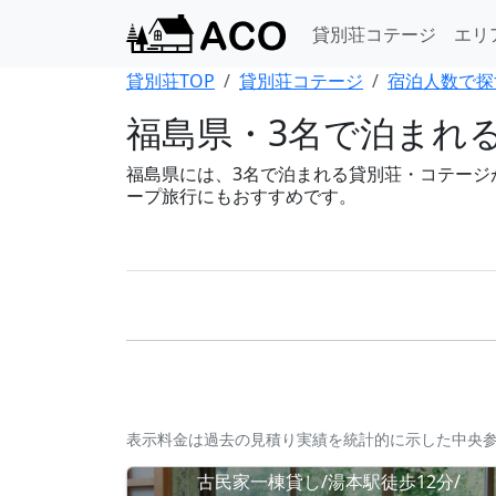
貸別荘コテージ
エリ
貸別荘TOP
貸別荘コテージ
宿泊人数で探
福島県・3名で泊まれ
福島県には、3名で泊まれる貸別荘・コテージが9
ープ旅行にもおすすめです。
表示料金は過去の見積り実績を統計的に示した中央
古民家一棟貸し/湯本駅徒歩12分/