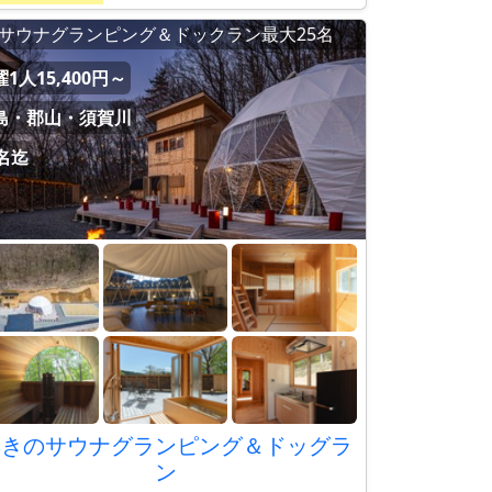
サウナグランピング＆ドックラン最大25名
1人15,400円～
島・郡山・須賀川
5名迄
響きのサウナグランピング＆ドッグラ
ン