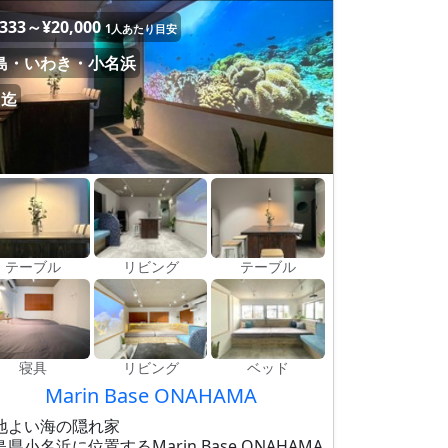
,333～¥20,000
1人あたり目安
島・いわき・小名浜
名迄
テーブル
リビング
テーブル
寝具
リビング
ベッド
Marin Base ONAHAMA
地よい海の隠れ家
島県小名浜に位置するMarin Base ONAHAMA