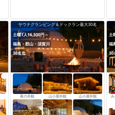
）
サウナグランピング＆ドックラン最大30名
土曜1人16,500円～
土曜
福島・郡山・須賀川
福
30名迄
3
夜の外観
山小屋外観
山小屋外観
み