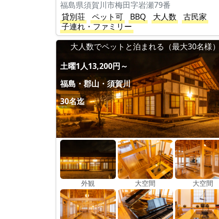
福島県須賀川市梅田字岩瀬79番
貸別荘
ペット可
BBQ
大人数
古民家
子連れ・ファミリー
大人数でペットと泊まれる（最大30名様
土曜1人13,200円～
福島・郡山・須賀川
30名迄
外観
大空間
大空間