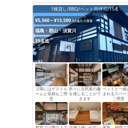
1棟貸し/BBQ/ペット同伴可/15名
¥5,560～¥13,500
1人あたり目安
福島・郡山・須賀川
15名迄
２階にはゲストル
所々に古民家の趣
ペットと一緒
ームと収納もご用
を感じることがで
まれるスペー
意
きます
ご用意
和室では畳の上で
設備は使いやすい
家族、仲間で