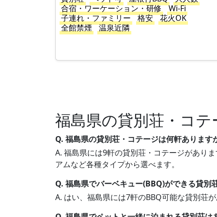
合宿・ワーケーション・研修
Wi-Fi
子連れ・ファミリー
格安
花火OK
全館禁煙
温泉近隣
福島県の貸別荘・コテ
Q. 福島県の貸別荘・コテージは何軒あります
A. 福島県には9軒の貸別荘・コテージがありま
アムなど各種タイプから選べます。
Q. 福島県でバーベキュー(BBQ)ができる貸
A. はい、福島県には7軒のBBQ可能な貸別
Q. 福島県でペットと一緒に泊まれる貸別荘は