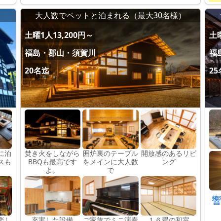
大人数でペットと泊まれる（最大30名様）
土曜1人13,200円～
土曜
福島・郡山・須賀川
福
20名迄
2
に泊
焚き火をしながら
囲炉裏のテーブル
開放感のあるリビ
スも
BBQも最高です
をメインに大人数
ング
よ。
で
楽し
充実した設備
ご家族でミニ演奏
１６畳の和室