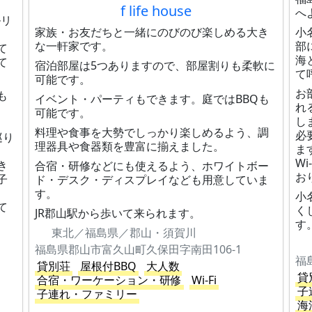
f life house
へ
ルリ
家族・お友だちと一緒にのびのび楽しめる大き
小
な一軒家です。
部
て
海
て
宿泊部屋は5つありますので、部屋割りも柔軟に
て
可能です。
お
も
イベント・パーティもできます。庭ではBBQも
れ
可能です。
し
料理や食事を大勢でしっかり楽しめるよう、調
必
巡り
理器具や食器類を豊富に揃えました。
ま
W
き
合宿・研修などにも使えるよう、ホワイトボー
お
子
ド・デスク・ディスプレイなども用意していま
す。
小
て
く
JR郡山駅から歩いて来られます。
す
東北／福島県／郡山・須賀川
福島県郡山市富久山町久保田字南田106-1
福
貸別荘
屋根付BBQ
大人数
貸
合宿・ワーケーション・研修
Wi-Fi
子
子連れ・ファミリー
海