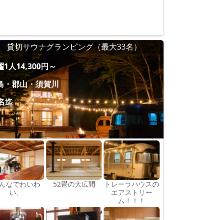
貸切サウナグランピング（最大33名）
1人14,300円～
島・郡山・須賀川
0名迄
んなでわいわ
52畳の大広間
トレーラハウスの
い、
エアストリー
ム！！！