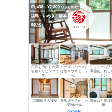
¥3,438～¥7,800
1人あたり目安
福島・いわき・湯本
6名迄
和室を活かした落
キッズスペースに
リフォーム済
ち着くリビングで
は絵本やオモチャ
潔感あふれる
す。
も。
チン
二間続きの寝室
無垢床を活かした
洗面台と洗濯
2階ホール
機
GOEN