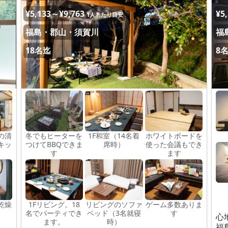
¥5,133～¥9,763
¥5
1人あたり目安
福島・郡山・須賀川
福
18名迄
8
の清
冬でもヒーターを
1F和室（14名着
ホワイトボードを
キッ
つけてBBQできま
席時）
使った会議もでき
す
ます
乾燥
1Fリビング。18
リビングのソファ
ゲーム多数ありま
名でパーティでき
ベッド（3名就寝
す
心
ます。
時）
福