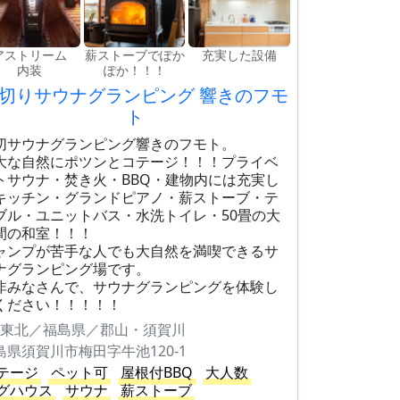
アストリーム
薪ストーブでぽか
充実した設備
内装
ぽか！！！
切りサウナグランピング 響きのフモ
ト
切サウナグランピング響きのフモト。
大な自然にポツンとコテージ！！！プライベ
トサウナ・焚き火・BBQ・建物内には充実し
キッチン・グランドピアノ・薪ストーブ・テ
ブル・ユニットバス・水洗トイレ・50畳の大
間の和室！！！
ャンプが苦手な人でも大自然を満喫できるサ
ナグランピング場です。
非みなさんで、サウナグランピングを体験し
ください！！！！！
東北／福島県／郡山・須賀川
島県須賀川市梅田字牛池120-1
テージ
ペット可
屋根付BBQ
大人数
グハウス
サウナ
薪ストーブ