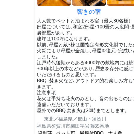
響きの宿
大人数でペットと泊まれる宿（最大30名様）
部屋については､和室2部屋･100畳の大広間･
裏部屋がありす｡
建坪は100坪になります｡
以前､母屋と蔵3棟は国指定有形文化財でした
火災により母屋が全焼し､母屋を復元･完成い
しました｡
江戸時代後期からある4000坪の敷地内には
300年以上の木などがあり､歴史を存分に感じ
いただけるものと思います｡
BBQ .焚き火など､アウトドア的な楽しみ方も
きます。
注意事項
花火は手持ち花火のみとし、音の出るものは
遠慮いただいております。
屋外でのBBQ,焚き火は20時までとします。
東北／福島県／郡山・須賀川
福島県須賀川市梅田字岩瀬85番地
貸別荘
ペット可
屋根付BBQ
大人数