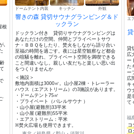
ドームテント内装
キッチン
外観
響きの森 貸切サウナグランピング＆ド
エ
ックラン
屋根
貸
ドックラン付き 貸切りサウナグランピングは
あなただけの空間。仲間とプライベートサウ
が､
ナ・ＢＢＱをしたり、焚火をしながら語り合い
貸
た
至福の時間を過ごす。夜には星空観察など都会
広
の喧騒を離れ、プライベート空間を満喫できる
ー
樹齢
こと間違いなし。親しい友だちと楽しい思い出
た
て
をつくりませんか
ー
＜施設＞
広
で
敷地内面積は3000㎡。山小屋2棟・トレーラー
キ
ハウス（エアストリーム）の3施設があります。
ウ
・ドームテント75㎡
是
ご
・プライベート（バレルサウナ ）
て
・山小屋(避難所)33平米
・山小屋 (避難所)55平米
福
・エアストリーム：平米
コ
※焚火広場も使用できます。
ロ
東北／福島県／郡山・須賀川