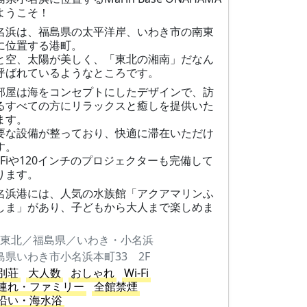
ようこそ！
名浜は、福島県の太平洋岸、いわき市の南東
に位置する港町。
と空、太陽が美しく、「東北の湘南」だなん
呼ばれているようなところです。
部屋は海をコンセプトにしたデザインで、訪
るすべての方にリラックスと癒しを提供いた
ます。
要な設備が整っており、快適に滞在いただけ
す。
i-Fiや120インチのプロジェクターも完備して
ります。
名浜港には、人気の水族館「アクアマリンふ
しま」があり、子どもから大人まで楽しめま
。
東北／福島県／いわき・小名浜
島県いわき市小名浜本町33 2F
別荘
大人数
おしゃれ
Wi-Fi
連れ・ファミリー
全館禁煙
沿い・海水浴