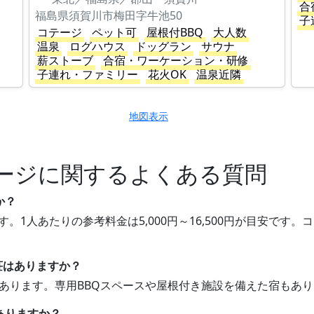
合
福島県須賀川市梅田字牛池50
子
コテージ
ペット可
屋根付BBQ
大人数
温泉
ログハウス
ドッグラン
サウナ
薪ストーブ
合宿・ワーケーション・研修
子連れ・ファミリー
花火OK
温泉近隣
地図表示
ージに関するよくある質問
か？
す。1人あたりの参考料金は5,000円～16,500円が目安で
別荘はありますか？
荘があります。専用BBQスペースや屋根付き施設を備えた宿もあ
ありますか？