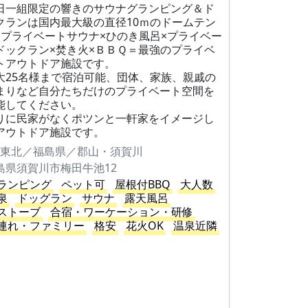
日一組限定の響きのサウナグランピング＆ド
クランは国内最大級の直径10ｍのドームテン
×プライベートサウナ×ひのき風呂×プライベー
ドックラン×焚き火×ＢＢＱ＝最強のプライベ
トアウトドア施設です。
大25名様まで宿泊可能、団体、家族、親戚の
まりなど自分たちだけのプライベート空間を
能してください。
りに民家がなくポツンと一軒家をイメージし
アウトドア施設です。
東北／福島県／郡山・須賀川
島県須賀川市梅田牛池12
ランピング
ペット可
屋根付BBQ
大人数
泉
ドッグラン
サウナ
露天風呂
ストーブ
合宿・ワーケーション・研修
連れ・ファミリー
格安
花火OK
温泉近隣