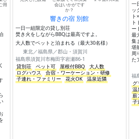
一
ご用
会はいかがです
ッ
か？
ト
響きの宿 別館
ト
一日一組限定の貸し別荘
ー
泊
焚き火をしながらBBQは最高ですよ。
最
集
大人数でペットと泊まれる（最大30名様）
堪
東北／福島県／郡山・須賀川
周
福島県須賀川市梅田字岩瀬86-1
た
く
貸別荘
ペット可
屋根付BBQ
大人数
ログハウス
合宿・ワーケーション・研修
福
子連れ・ファミリー
花火OK
温泉近隣
す
グ
温
ら
薪
い
子
お
を