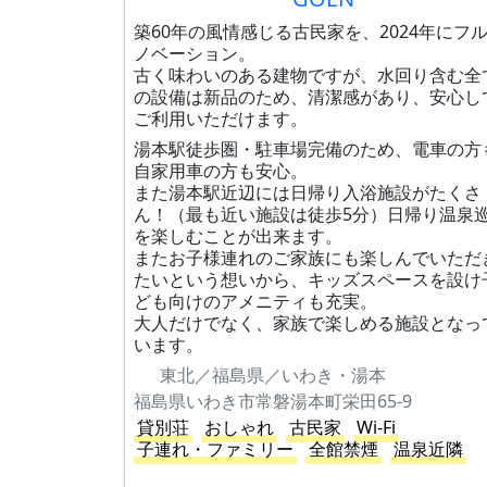
築60年の風情感じる古民家を、2024年にフ
ノベーション。
古く味わいのある建物ですが、水回り含む全
の設備は新品のため、清潔感があり、安心し
ご利用いただけます。
湯本駅徒歩圏・駐車場完備のため、電車の方
自家用車の方も安心。
また湯本駅近辺には日帰り入浴施設がたくさ
ん！（最も近い施設は徒歩5分）日帰り温泉
を楽しむことが出来ます。
またお子様連れのご家族にも楽しんでいただ
たいという想いから、キッズスペースを設け
ども向けのアメニティも充実。
大人だけでなく、家族で楽しめる施設となっ
います。
東北／福島県／いわき・湯本
福島県いわき市常磐湯本町栄田65-9
貸別荘
おしゃれ
古民家
Wi-Fi
子連れ・ファミリー
全館禁煙
温泉近隣