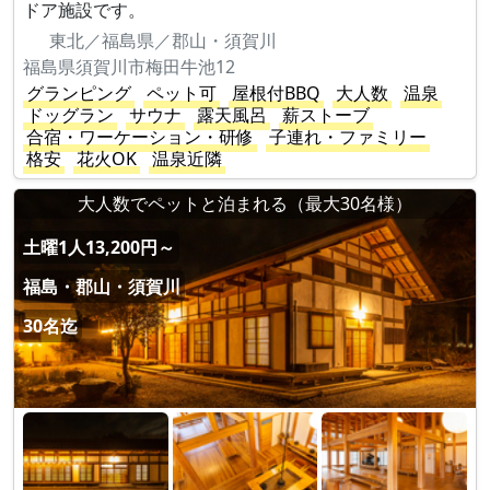
ドア施設です。
東北／福島県／郡山・須賀川
福島県須賀川市梅田牛池12
グランピング
ペット可
屋根付BBQ
大人数
温泉
ドッグラン
サウナ
露天風呂
薪ストーブ
合宿・ワーケーション・研修
子連れ・ファミリー
格安
花火OK
温泉近隣
大人数でペットと泊まれる（最大30名様）
土曜1人13,200円～
福島・郡山・須賀川
30名迄