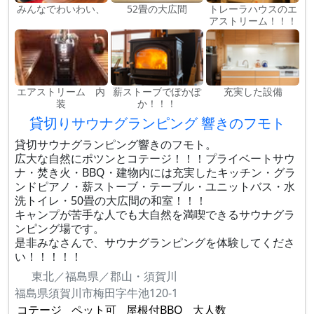
みんなでわいわい、
52畳の大広間
トレーラハウスのエ
アストリーム！！！
エアストリーム 内
薪ストーブでぽかぽ
充実した設備
装
か！！！
貸切りサウナグランピング 響きのフモト
貸切サウナグランピング響きのフモト。
広大な自然にポツンとコテージ！！！プライベートサウ
ナ・焚き火・BBQ・建物内には充実したキッチン・グラ
ンドピアノ・薪ストーブ・テーブル・ユニットバス・水
洗トイレ・50畳の大広間の和室！！！
キャンプが苦手な人でも大自然を満喫できるサウナグラ
ンピング場です。
是非みなさんで、サウナグランピングを体験してくださ
い！！！！！
東北／福島県／郡山・須賀川
福島県須賀川市梅田字牛池120-1
コテージ
ペット可
屋根付BBQ
大人数