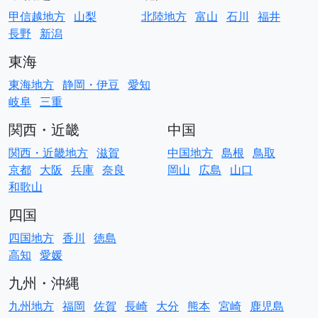
甲信越地方
山梨
北陸地方
富山
石川
福井
長野
新潟
東海
東海地方
静岡・伊豆
愛知
岐阜
三重
関西・近畿
中国
関西・近畿地方
滋賀
中国地方
島根
鳥取
京都
大阪
兵庫
奈良
岡山
広島
山口
和歌山
四国
四国地方
香川
徳島
高知
愛媛
九州・沖縄
九州地方
福岡
佐賀
長崎
大分
熊本
宮崎
鹿児島