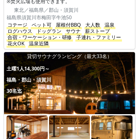
※焚火広場も使用できます。
東北／福島県／郡山・須賀川
福島県須賀川市梅田字牛池50
コテージ
ペット可
屋根付BBQ
大人数
温泉
ログハウス
ドッグラン
サウナ
薪ストーブ
合宿・ワーケーション・研修
子連れ・ファミリー
花火OK
温泉近隣
貸切サウナグランピング（最大33名）
土曜1人14,300円～
福島・郡山・須賀川
30名迄