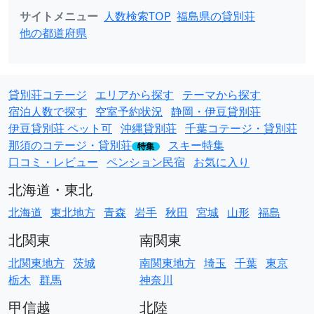
サイトメニュー
人数検索TOP
福島県の貸別荘
他の都道府県
貸別荘コテージ
エリアから探す
テーマから探す
宿泊人数で探す
空室予約状況
静岡・伊豆貸別荘
伊豆貸別荘 ペット可
沖縄貸別荘
千葉コテージ・貸別荘
那須のコテージ・貸別荘
スキー特集
特集
口コミ・レビュー
ペンション民宿
お気に入り
北海道・東北
北海道
東北地方
青森
岩手
秋田
宮城
山形
福島
北関東
南関東
北関東地方
茨城
南関東地方
埼玉
千葉
東京
栃木
群馬
神奈川
甲信越
北陸