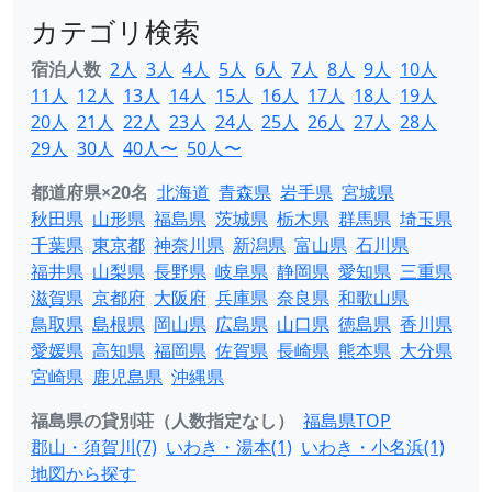
カテゴリ検索
宿泊人数
2人
3人
4人
5人
6人
7人
8人
9人
10人
11人
12人
13人
14人
15人
16人
17人
18人
19人
20人
21人
22人
23人
24人
25人
26人
27人
28人
29人
30人
40人〜
50人〜
都道府県×20名
北海道
青森県
岩手県
宮城県
秋田県
山形県
福島県
茨城県
栃木県
群馬県
埼玉県
千葉県
東京都
神奈川県
新潟県
富山県
石川県
福井県
山梨県
長野県
岐阜県
静岡県
愛知県
三重県
滋賀県
京都府
大阪府
兵庫県
奈良県
和歌山県
鳥取県
島根県
岡山県
広島県
山口県
徳島県
香川県
愛媛県
高知県
福岡県
佐賀県
長崎県
熊本県
大分県
宮崎県
鹿児島県
沖縄県
福島県の貸別荘（人数指定なし）
福島県TOP
郡山・須賀川(7)
いわき・湯本(1)
いわき・小名浜(1)
地図から探す