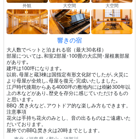
外観
大空間
大空間
響きの宿
大人数でペットと泊まれる宿（最大30名様）
部屋については､和室2部屋･100畳の大広間･屋根裏部屋
がありす｡
建坪は100坪になります｡
以前､母屋と蔵3棟は国指定有形文化財でしたが､火災に
より母屋が全焼し､母屋を復元･完成いたしました｡
江戸時代後期からある4000坪の敷地内には樹齢300年以
上の木などがあり､歴史を存分に感じていただけるもの
と思います｡
BBQ .焚き火など､アウトドア的な楽しみ方もできます。
注意事項
花火は手持ち花火のみとし、音の出るものはご遠慮いた
だいております。
屋外でのBBQ,焚き火は20時までとします。