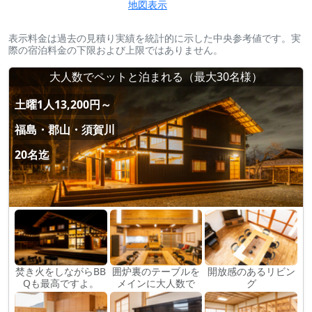
地図表示
表示料金は過去の見積り実績を統計的に示した中央参考値です。実
際の宿泊料金の下限および上限ではありません。
大人数でペットと泊まれる（最大30名様）
土曜1人13,200円～
福島・郡山・須賀川
20名迄
焚き火をしながらBB
囲炉裏のテーブルを
開放感のあるリビン
Qも最高ですよ。
メインに大人数で
グ