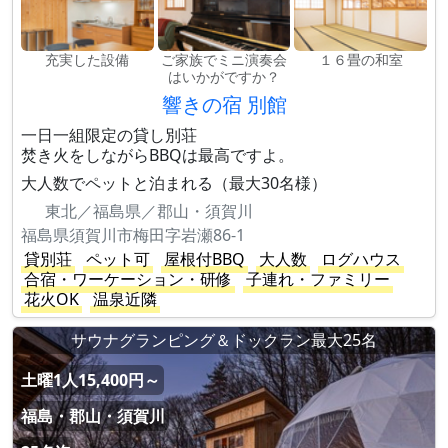
充実した設備
ご家族でミニ演奏会
１６畳の和室
はいかがですか？
響きの宿 別館
一日一組限定の貸し別荘
焚き火をしながらBBQは最高ですよ。
大人数でペットと泊まれる（最大30名様）
東北／福島県／郡山・須賀川
福島県須賀川市梅田字岩瀬86-1
貸別荘
ペット可
屋根付BBQ
大人数
ログハウス
合宿・ワーケーション・研修
子連れ・ファミリー
花火OK
温泉近隣
サウナグランピング＆ドックラン最大25名
土曜1人15,400円～
福島・郡山・須賀川