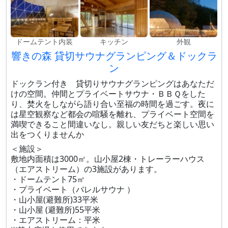
ドームテント内装
キッチン
外観
響きの森 貸切サウナグランピング＆ドックラ
ン
ドックラン付き 貸切りサウナグランピングはあなただ
けの空間。仲間とプライベートサウナ・ＢＢＱをした
り、焚火をしながら語り合い至福の時間を過ごす。夜に
は星空観察など都会の喧騒を離れ、プライベート空間を
満喫できること間違いなし。親しい友だちと楽しい思い
出をつくりませんか
＜施設＞
敷地内面積は3000㎡。山小屋2棟・トレーラーハウス
（エアストリーム）の3施設があります。
・ドームテント75㎡
・プライベート（バレルサウナ ）
・山小屋(避難所)33平米
・山小屋 (避難所)55平米
・エアストリーム：平米