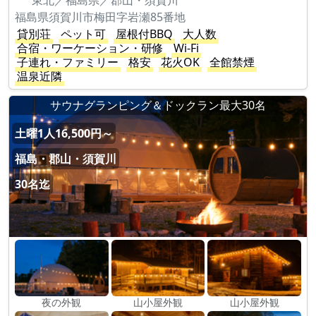
東北／福島県／郡山・須賀川
福島県須賀川市梅田字岩瀬85番地
貸別荘
ペット可
屋根付BBQ
大人数
合宿・ワーケーション・研修
Wi-Fi
子連れ・ファミリー
格安
花火OK
全館禁煙
温泉近隣
サウナグランピング＆ドックラン最大30名
土曜1人16,500円～
福島・郡山・須賀川
30名迄
夜の外観
山小屋外観
山小屋外観