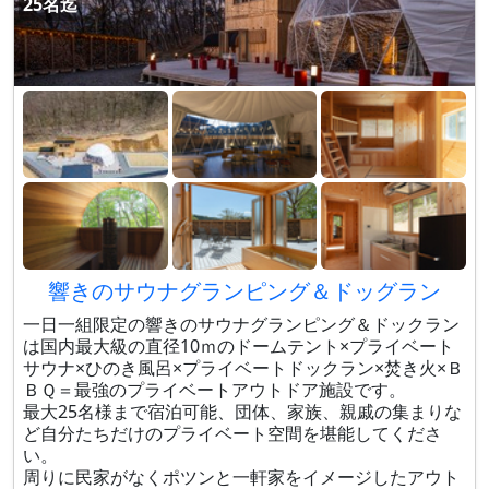
25名迄
響きのサウナグランピング＆ドッグラン
一日一組限定の響きのサウナグランピング＆ドックラン
は国内最大級の直径10ｍのドームテント×プライベート
サウナ×ひのき風呂×プライベートドックラン×焚き火×Ｂ
ＢＱ＝最強のプライベートアウトドア施設です。
最大25名様まで宿泊可能、団体、家族、親戚の集まりな
ど自分たちだけのプライベート空間を堪能してくださ
い。
周りに民家がなくポツンと一軒家をイメージしたアウト