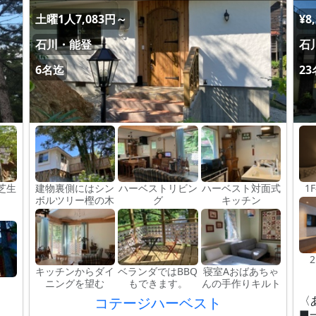
土曜1人7,083円～
¥8
石川・能登
石
6名迄
2
芝生
建物裏側にはシン
ハーベストリビン
ハーベスト対面式
1
ボルツリー樫の木
グ
キッチン
キッチンからダイ
ベランダではBBQ
寝室Aおばあちゃ
ニングを望む
もできます。
んの手作りキルト
〈
コテージハーベスト
■