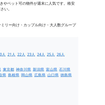
Q設備付きやペット可の物件が週末に人気です。格安
ださい。
ァミリー向け・カップル向け・大人数グループ
20人
21人
22人
23人
24人
25人
26人
県
東京都
神奈川県
新潟県
富山県
石川県
取県
島根県
岡山県
広島県
山口県
徳島県