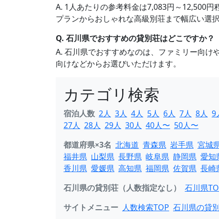
A. 1人あたりの参考料金は7,083円～12,
プランからおしゃれな高級別荘まで幅広い選
Q. 石川県でおすすめの貸別荘はどこですか？
A. 石川県でおすすめなのは、ファミリー向
向けなどからお選びいただけます。
カテゴリ検索
宿泊人数
2人
3人
4人
5人
6人
7人
8人
9
27人
28人
29人
30人
40人〜
50人〜
都道府県×3名
北海道
青森県
岩手県
宮城
福井県
山梨県
長野県
岐阜県
静岡県
愛知
香川県
愛媛県
高知県
福岡県
佐賀県
長崎
石川県の貸別荘（人数指定なし）
石川県TO
サイトメニュー
人数検索TOP
石川県の貸