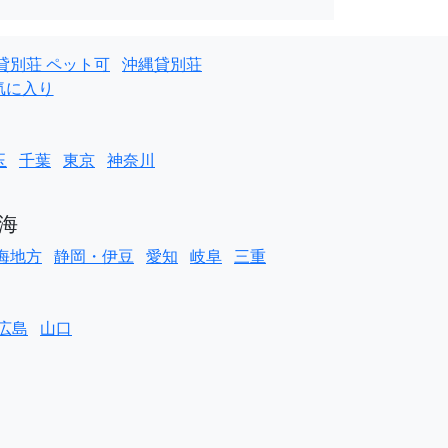
貸別荘 ペット可
沖縄貸別荘
気に入り
玉
千葉
東京
神奈川
海
海地方
静岡・伊豆
愛知
岐阜
三重
広島
山口