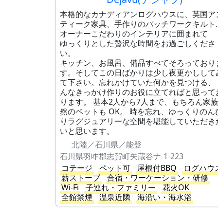
本格的なカナディアンログハウスに、英国ア
ティーク家具、手作りのパッチワークキルト
オーナーこだわりのインテリアに囲まれて
ゆっくりとした贅沢な時間をお過ごしくださ
い。
キッチン、お風呂、備品すべてそろっており
す。そしてこの日ばかりは少し夜更かしして
て下さい。忘れかけていた何かを見つける、 
んなきっかけ作りのお役に立てればと思って
ります。 基本2人から7人まで、もちろん家
然のペットも OK。 時を忘れ、ゆっくりのんひ
りラグジュアリーな空間を堪能していただき
いと思います。
北陸／石川県／能登
石川県羽咋郡志賀町矢蔵谷ナ-1-223
コテージ
ペット可
屋根付BBQ
ログハウ
薪ストーブ
合宿・ワーケーション・研修
Wi-Fi
子連れ・ファミリー
花火OK
全館禁煙
温泉近隣
海沿い・海水浴