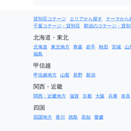
貸別荘コテージ
エリアから探す
テーマから
千葉コテージ・貸別荘
那須のコテージ・貸別
北海道・東北
北海道
東北地方
青森
岩手
秋田
宮城
山
福島
甲信越
甲信越地方
山梨
長野
新潟
関西・近畿
関西・近畿地方
滋賀
京都
大阪
兵庫
奈良
四国
四国地方
香川
徳島
高知
愛媛