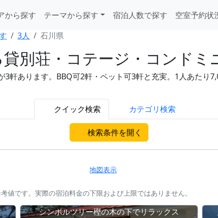
アから探す
テーマから探す
宿泊人数で探す
空室予約状
す
3人
石川県
る貸別荘・コテージ・コンドミ
軒あります。BBQ可2軒・ペット可3軒と充実。1人あたり7,0
クイック検索
カテゴリ検索
検索条件を開く
地図表示
参考値です。実際の宿泊料金の下限および上限ではありません。
シンボルツリー樫の木の下でリラックス