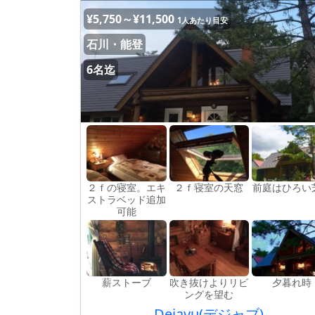
¥5,750～¥11,500
1人あたり目安
石川・能登
6名迄
２ｆの寝室。エキ
２ｆ寝室の天窓
前庭はひろい
ストラベッド追加
可能
薪ストーブ
吹き抜けよりリビ
夕暮れ時
ングを望む
Dejavu(デジャブ)