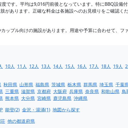
500円程度です。平均は9,016円前後となっています。特にBB
択肢があります。正確な料金は各施設へのお見積りをご確認く
けやカップル向けの施設があります。用途や予算に合わせて、フ
人
10人
11人
12人
13人
14人
15人
16人
17人
18人
19人
県
秋田県
山形県
福島県
茨城県
栃木県
群馬県
埼玉県
千葉
県
三重県
滋賀県
京都府
大阪府
兵庫県
奈良県
和歌山県
鳥
県
熊本県
大分県
宮崎県
鹿児島県
沖縄県
P
能登(2)
金沢・湯涌(1)
地図から探す
別荘
他の都道府県