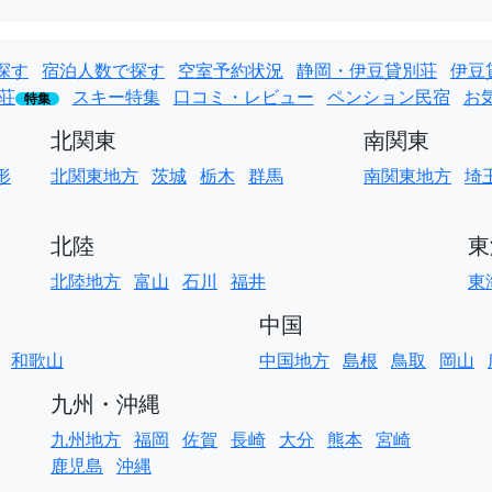
探す
宿泊人数で探す
空室予約状況
静岡・伊豆貸別荘
伊豆
荘
スキー特集
口コミ・レビュー
ペンション民宿
お
特集
北関東
南関東
形
北関東地方
茨城
栃木
群馬
南関東地方
埼
北陸
東
北陸地方
富山
石川
福井
東
中国
和歌山
中国地方
島根
鳥取
岡山
九州・沖縄
九州地方
福岡
佐賀
長崎
大分
熊本
宮崎
鹿児島
沖縄