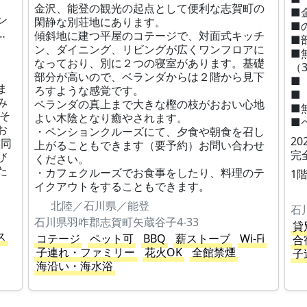
金沢、能登の観光の起点として便利な志賀町の
■
ン
閑静な別荘地にあります。
■
…
傾斜地に建つ平屋のコテージで、対面式キッチ
■
ン、ダイニング、リビングが広くワンフロアに
■
なっており、別に２つの寝室があります。基礎
（
部分が高いので、ベランダからは２階から見下
■
ま
ろすような感覚です。
■
み
ベランダの真上まで大きな樫の枝がおおい心地
■
そ
よい木陰となり癒やされます。
■
お
・ペンションクルーズにて、夕食や朝食を召し
2
族同
上がることもできます（要予約）お問い合わせ
完
゙
ください。
た
・カフェクルーズでお食事をしたり、料理のテ
1
イクアウトをすることもできます。
北陸／石川県／能登
石
石川県羽咋郡志賀町矢蔵谷子4-33
貸
ス
コテージ
ペット可
BBQ
薪ストーブ
Wi-Fi
合
子連れ・ファミリー
花火OK
全館禁煙
子
海沿い・海水浴