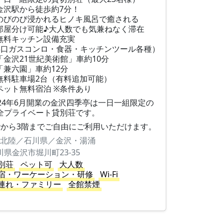
金沢駅から徒歩約7分！
のびのび浸かれるヒノキ風呂で癒される
部屋分け可能♪大人数でも気兼ねなく滞在
無料キッチン設備充実
3口ガスコンロ・食器・キッチンツール各種）
「金沢21世紀美術館」車約10分
「兼六園」車約12分
無料駐車場2台（有料追加可能）
ペット無料宿泊 ※条件あり
024年6月開業の金沢四季亭は一日一組限定の
全プライベート貸別荘です。
階から3階までご自由にご利用いただけます。
北陸／石川県／金沢・湯涌
川県金沢市堀川町23-35
別荘
ペット可
大人数
宿・ワーケーション・研修
Wi-Fi
連れ・ファミリー
全館禁煙