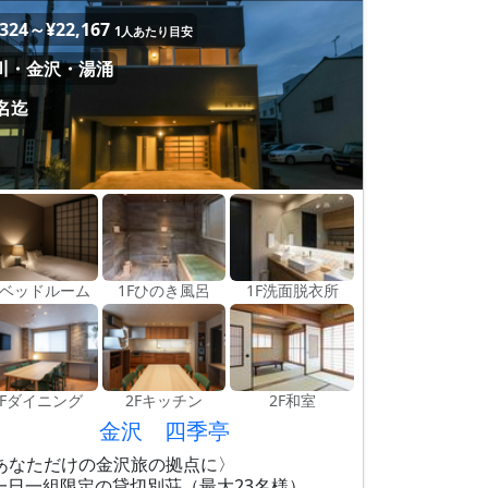
,324～¥22,167
1人あたり目安
川・金沢・湯涌
3名迄
Fベッドルーム
1Fひのき風呂
1F洗面脱衣所
2Fダイニング
2Fキッチン
2F和室
金沢 四季亭
あなただけの金沢旅の拠点に〉
一日一組限定の貸切別荘（最大23名様）