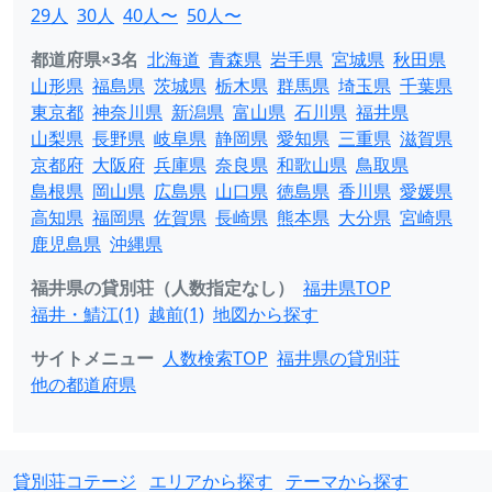
29人
30人
40人〜
50人〜
都道府県×3名
北海道
青森県
岩手県
宮城県
秋田県
山形県
福島県
茨城県
栃木県
群馬県
埼玉県
千葉県
東京都
神奈川県
新潟県
富山県
石川県
福井県
山梨県
長野県
岐阜県
静岡県
愛知県
三重県
滋賀県
京都府
大阪府
兵庫県
奈良県
和歌山県
鳥取県
島根県
岡山県
広島県
山口県
徳島県
香川県
愛媛県
高知県
福岡県
佐賀県
長崎県
熊本県
大分県
宮崎県
鹿児島県
沖縄県
福井県の貸別荘（人数指定なし）
福井県TOP
福井・鯖江(1)
越前(1)
地図から探す
サイトメニュー
人数検索TOP
福井県の貸別荘
他の都道府県
貸別荘コテージ
エリアから探す
テーマから探す