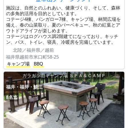
施設は、自然とのふれあい、健康づくり、そして、森林
の多角的活用を目的としています。
コテージ4棟、バンガロー7棟、キャンプ場、林間広場を
備え、春の山菜取り、夏のバーベキュー、秋の紅葉とア
ウトドアライフが楽しめます。
コテージはログハウス調2階建てになっており、キッチ
ン、バス、トイレ、寝具、冷暖房を完備しています。
北陸／福井県／越前
福井県越前市米口町58-25
キャンプ場
BBQ
ガラガラ山キャンプ場 ＳＰＡ＆ＣＡＭＰ
福井・福井・鯖江
8名迄