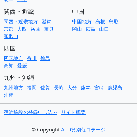
関西・近畿
中国
関西・近畿地方
滋賀
中国地方
島根
鳥取
京都
大阪
兵庫
奈良
岡山
広島
山口
和歌山
四国
四国地方
香川
徳島
高知
愛媛
九州・沖縄
九州地方
福岡
佐賀
長崎
大分
熊本
宮崎
鹿児島
沖縄
宿泊施設の登録申し込み
サイト概要
© Copyright
ACO貸別荘コテージ