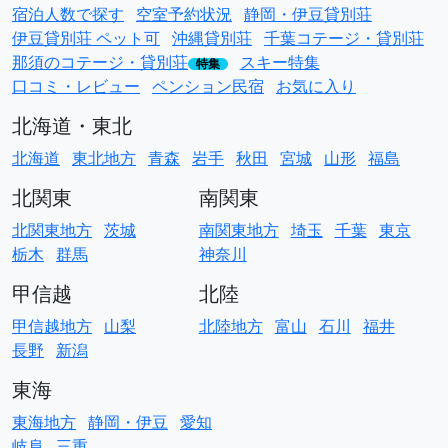
宿泊人数で探す
空室予約状況
静岡・伊豆貸別荘
伊豆貸別荘 ペット可
沖縄貸別荘
千葉コテージ・貸別荘
那須のコテージ・貸別荘
スキー特集
特集
口コミ・レビュー
ペンション民宿
お気に入り
北海道・東北
北海道
東北地方
青森
岩手
秋田
宮城
山形
福島
北関東
南関東
北関東地方
茨城
南関東地方
埼玉
千葉
東京
栃木
群馬
神奈川
甲信越
北陸
甲信越地方
山梨
北陸地方
富山
石川
福井
長野
新潟
東海
東海地方
静岡・伊豆
愛知
岐阜
三重