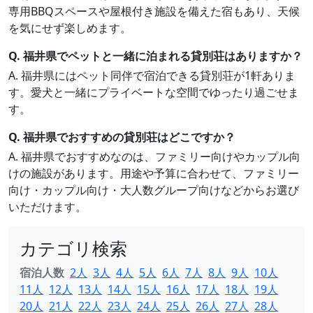
専用BBQスペースや屋根付き施設を備えた宿もあり、天候
を気にせず楽しめます。
Q. 福井県でペットと一緒に泊まれる貸別荘はありますか？
A. 福井県にはペット同伴で宿泊できる貸別荘が1軒ありま
す。愛犬と一緒にプライベートな空間でゆったり過ごせま
す。
Q. 福井県でおすすめの貸別荘はどこですか？
A. 福井県でおすすめなのは、ファミリー向けやカップル向
けの施設があります。用途や予算に合わせて、ファミリー
向け・カップル向け・大人数グループ向けなどからお選び
いただけます。
カテゴリ検索
宿泊人数
2人
3人
4人
5人
6人
7人
8人
9人
10人
11人
12人
13人
14人
15人
16人
17人
18人
19人
20人
21人
22人
23人
24人
25人
26人
27人
28人