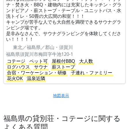
ナ・焚き火・BBQ・建物内には充実したキッチン・グラ
ンドピアノ・薪ストーブ・テーブル・ユニットバス・水
洗トイレ・50畳の大広間の和室！！！
キャンプが苦手な人でも大自然を満喫できるサウナグラ
ンピング場です。
是非みなさんで、サウナグランピングを体験してくださ
い！！！！！
東北／福島県／郡山・須賀川
福島県須賀川市梅田字牛池120-1
コテージ
ペット可
屋根付BBQ
大人数
ログハウス
サウナ
薪ストーブ
合宿・ワーケーション・研修
子連れ・ファミリー
花火OK
温泉近隣
地図表示
福島県の貸別荘・コテージに関する
よくある質問