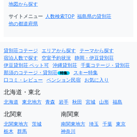
地図から探す
サイトメニュー
人数検索TOP
福島県の貸別荘
他の都道府県
貸別荘コテージ
エリアから探す
テーマから探す
宿泊人数で探す
空室予約状況
静岡・伊豆貸別荘
伊豆貸別荘 ペット可
沖縄貸別荘
千葉コテージ・貸別荘
那須のコテージ・貸別荘
スキー特集
特集
口コミ・レビュー
ペンション民宿
お気に入り
北海道・東北
北海道
東北地方
青森
岩手
秋田
宮城
山形
福島
北関東
南関東
北関東地方
茨城
南関東地方
埼玉
千葉
東京
栃木
群馬
神奈川