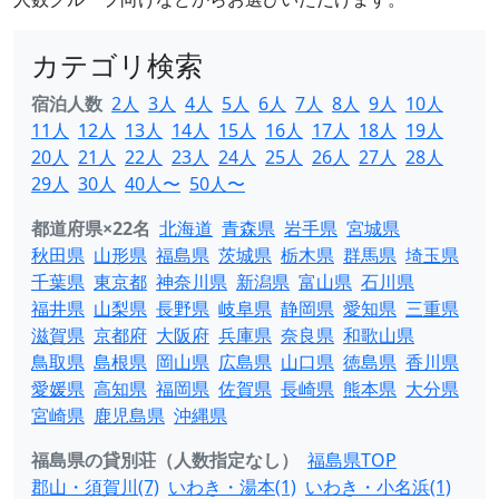
カテゴリ検索
宿泊人数
2人
3人
4人
5人
6人
7人
8人
9人
10人
11人
12人
13人
14人
15人
16人
17人
18人
19人
20人
21人
22人
23人
24人
25人
26人
27人
28人
29人
30人
40人〜
50人〜
都道府県×22名
北海道
青森県
岩手県
宮城県
秋田県
山形県
福島県
茨城県
栃木県
群馬県
埼玉県
千葉県
東京都
神奈川県
新潟県
富山県
石川県
福井県
山梨県
長野県
岐阜県
静岡県
愛知県
三重県
滋賀県
京都府
大阪府
兵庫県
奈良県
和歌山県
鳥取県
島根県
岡山県
広島県
山口県
徳島県
香川県
愛媛県
高知県
福岡県
佐賀県
長崎県
熊本県
大分県
宮崎県
鹿児島県
沖縄県
福島県の貸別荘（人数指定なし）
福島県TOP
郡山・須賀川(7)
いわき・湯本(1)
いわき・小名浜(1)