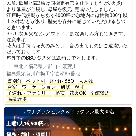
以前､母屋と蔵3棟は国指定有形文化財でしたが､火災に
より母屋が全焼し､母屋を復元･完成いたしました｡
江戸時代後期からある4000坪の敷地内には樹齢300年以
上の木などがあり､歴史を存分に感じていただけるもの
と思います｡
BBQ .焚き火など､アウトドア的な楽しみ方もできます。
注意事項
花火は手持ち花火のみとし、音の出るものはご遠慮いた
だいております。
屋外でのBBQ,焚き火は20時までとします。
東北／福島県／郡山・須賀川
福島県須賀川市梅田字岩瀬85番地
貸別荘
ペット可
屋根付BBQ
大人数
合宿・ワーケーション・研修
Wi-Fi
子連れ・ファミリー
格安
花火OK
全館禁煙
温泉近隣
サウナグランピング＆ドックラン最大30名
土曜1人16,500円～
福島・郡山・須賀川