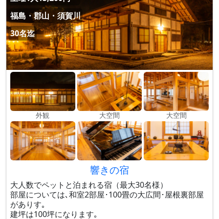
福島・郡山・須賀川
30名迄
外観
大空間
大空間
響きの宿
大人数でペットと泊まれる宿（最大30名様）
部屋については､和室2部屋･100畳の大広間･屋根裏部屋
がありす｡
建坪は100坪になります｡