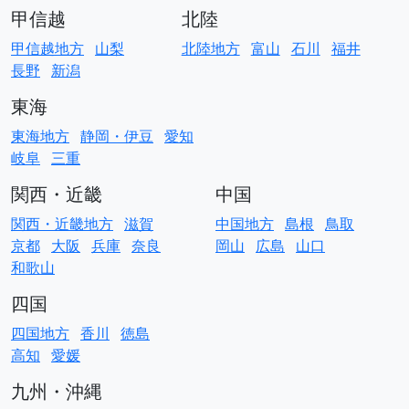
甲信越
北陸
甲信越地方
山梨
北陸地方
富山
石川
福井
長野
新潟
東海
東海地方
静岡・伊豆
愛知
岐阜
三重
関西・近畿
中国
関西・近畿地方
滋賀
中国地方
島根
鳥取
京都
大阪
兵庫
奈良
岡山
広島
山口
和歌山
四国
四国地方
香川
徳島
高知
愛媛
九州・沖縄