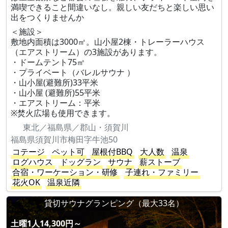
満喫できること間違いなし。親しい友だちと楽しい思い
出をつくりませんか
＜施設＞
敷地内面積は3000㎡。山小屋2棟・トレーラーハウス
（エアストリーム）の3施設があります。
・ドームテント75㎡
・プライベート（バレルサウナ ）
・山小屋(避難所)33平米
・山小屋 (避難所)55平米
・エアストリーム：平米
※焚火広場も使用できます。
東北／福島県／郡山・須賀川
福島県須賀川市梅田字牛池50
コテージ
ペット可
屋根付BBQ
大人数
温泉
ログハウス
ドッグラン
サウナ
薪ストーブ
合宿・ワーケーション・研修
子連れ・ファミリー
花火OK
温泉近隣
貸切サウナグランピング（最大33名）
土曜1人14,300円～