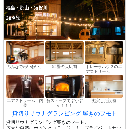
福島・郡山・須賀川
30名迄
みんなでわいわい、
52畳の大広間
トレーラハウスのエ
アストリーム！！！
エアストリーム 内
薪ストーブでぽかぽ
充実した設備
装
か！！！
貸切りサウナグランピング 響きのフモト
貸切サウナグランピング響きのフモト。
広大な自然にポツンとコテージ！！！プライベートサウ