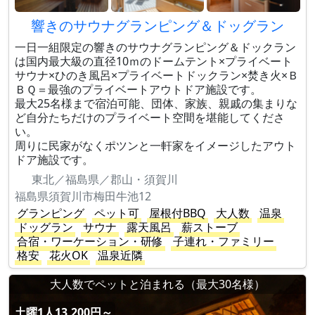
響きのサウナグランピング＆ドッグラン
一日一組限定の響きのサウナグランピング＆ドックラン
は国内最大級の直径10ｍのドームテント×プライベート
サウナ×ひのき風呂×プライベートドックラン×焚き火×Ｂ
ＢＱ＝最強のプライベートアウトドア施設です。
最大25名様まで宿泊可能、団体、家族、親戚の集まりな
ど自分たちだけのプライベート空間を堪能してくださ
い。
周りに民家がなくポツンと一軒家をイメージしたアウト
ドア施設です。
東北／福島県／郡山・須賀川
福島県須賀川市梅田牛池12
グランピング
ペット可
屋根付BBQ
大人数
温泉
ドッグラン
サウナ
露天風呂
薪ストーブ
合宿・ワーケーション・研修
子連れ・ファミリー
格安
花火OK
温泉近隣
大人数でペットと泊まれる（最大30名様）
土曜1人13,200円～