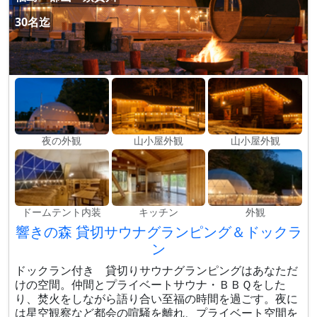
30名迄
夜の外観
山小屋外観
山小屋外観
ドームテント内装
キッチン
外観
響きの森 貸切サウナグランピング＆ドックラ
ン
ドックラン付き 貸切りサウナグランピングはあなただ
けの空間。仲間とプライベートサウナ・ＢＢＱをした
り、焚火をしながら語り合い至福の時間を過ごす。夜に
は星空観察など都会の喧騒を離れ、プライベート空間を