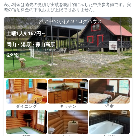
表示料金は過去の見積り実績を統計的に示した中央参考値です。実
際の宿泊料金の下限および上限ではありません。
自然の中のかわいいログハウス
土曜1人9,167円～
岡山・湯原・蒜山高原
6名迄
ダイニング
キッチン
洋室