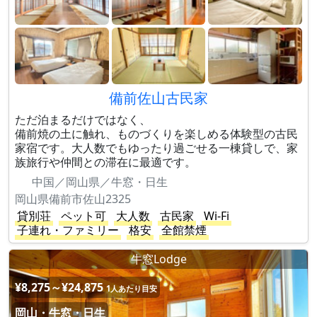
備前佐山古民家
ただ泊まるだけではなく、
備前焼の土に触れ、ものづくりを楽しめる体験型の古民
家宿です。大人数でもゆったり過ごせる一棟貸しで、家
族旅行や仲間との滞在に最適です。
中国／岡山県／牛窓・日生
岡山県備前市佐山2325
貸別荘
ペット可
大人数
古民家
Wi-Fi
子連れ・ファミリー
格安
全館禁煙
牛窓Lodge
¥8,275～¥24,875
1人あたり目安
岡山・牛窓・日生