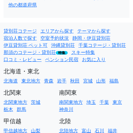
他の都道府県
貸別荘コテージ
エリアから探す
テーマから探す
宿泊人数で探す
空室予約状況
静岡・伊豆貸別荘
伊豆貸別荘 ペット可
沖縄貸別荘
千葉コテージ・貸別荘
那須のコテージ・貸別荘
スキー特集
特集
口コミ・レビュー
ペンション民宿
お気に入り
北海道・東北
北海道
東北地方
青森
岩手
秋田
宮城
山形
福島
北関東
南関東
北関東地方
茨城
南関東地方
埼玉
千葉
東京
栃木
群馬
神奈川
甲信越
北陸
甲信越地方
山梨
北陸地方
富山
石川
福井