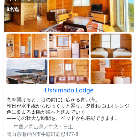
8名迄
Ushimado Lodge
窓を開けると、目の前には広がる青い海。
朝日が水平線からゆっくりと昇り、夕暮れにはオレンジ
色に染まる太陽が海へと沈んでいく
——その壮大な瞬間を、ベッドから堪能できます。
中国／岡山県／牛窓・日生
岡山県瀬戸内市牛窓町鹿忍477-8