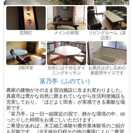
玄関灯
メインの和室
リビングルーム（談
話室）
2階洋室
自炊には十分なダイ
お風呂は少し広めの
ニングキッチン
家庭用サイズです
富乃亭（ふのてい）
農家の建物がそのまま宿泊施設に生まれ変わりました。
真庭市は豊かな自然に囲まれていながら生活利便施設も
充実しており、「ほどよく田舎」が実感できる素敵な場
所です。
「富乃亭」は一日一組限定の宿で、静かな環境の中、ゆ
ったりした時間をお過ごしいただけます。
ご希望があれば、木工細工体験や農作業体験等のご紹介
も可能です。（※天候や日程その他の事情によりご希望