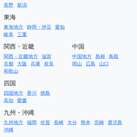
長野
新潟
東海
東海地方
静岡・伊豆
愛知
岐阜
三重
関西・近畿
中国
関西・近畿地方
滋賀
中国地方
島根
鳥取
京都
大阪
兵庫
奈良
岡山
広島
山口
和歌山
四国
四国地方
香川
徳島
高知
愛媛
九州・沖縄
九州地方
福岡
佐賀
長崎
大分
熊本
宮崎
鹿児島
沖縄