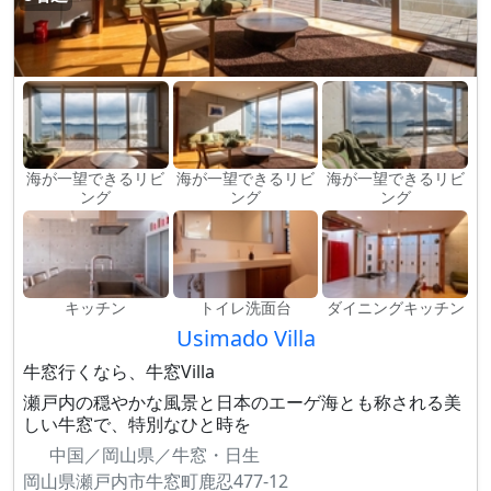
海が一望できるリビ
海が一望できるリビ
海が一望できるリビ
ング
ング
ング
キッチン
トイレ洗面台
ダイニングキッチン
Usimado Villa
牛窓行くなら、牛窓Villa
瀬戸内の穏やかな風景と日本のエーゲ海とも称される美
しい牛窓で、特別なひと時を
中国／岡山県／牛窓・日生
岡山県瀬戸内市牛窓町鹿忍477-12