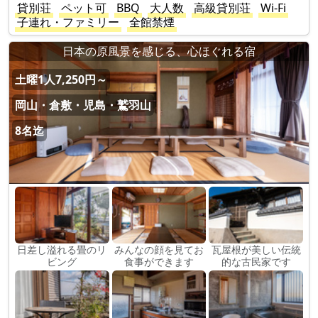
貸別荘
ペット可
BBQ
大人数
高級貸別荘
Wi-Fi
子連れ・ファミリー
全館禁煙
日本の原風景を感じる、心ほぐれる宿
土曜1人7,250円～
岡山・倉敷・児島・鷲羽山
8名迄
日差し溢れる畳のリ
みんなの顔を見てお
瓦屋根が美しい伝統
ビング
食事ができます
的な古民家です