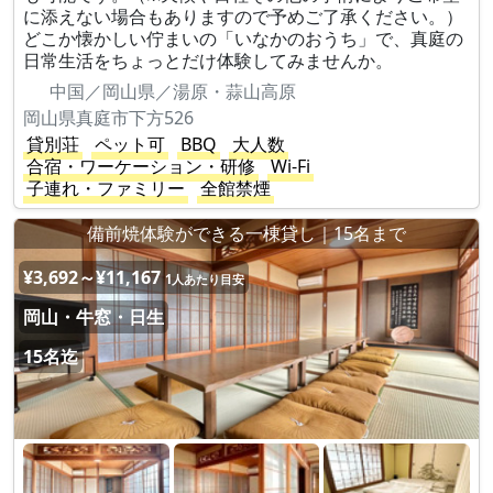
に添えない場合もありますので予めご了承ください。）
どこか懐かしい佇まいの「いなかのおうち」で、真庭の
日常生活をちょっとだけ体験してみませんか。
中国／岡山県／湯原・蒜山高原
岡山県真庭市下方526
貸別荘
ペット可
BBQ
大人数
合宿・ワーケーション・研修
Wi-Fi
子連れ・ファミリー
全館禁煙
備前焼体験ができる一棟貸し｜15名まで
¥3,692～¥11,167
1人あたり目安
岡山・牛窓・日生
15名迄