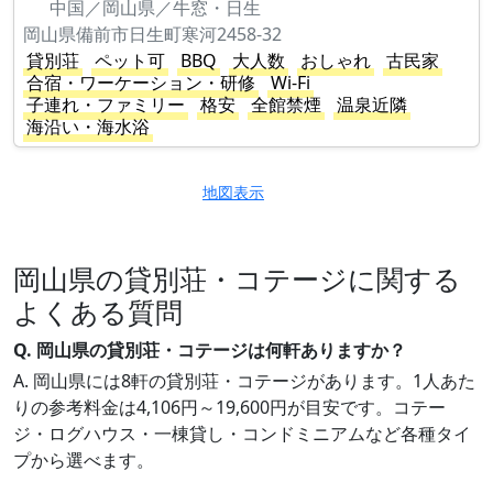
中国／岡山県／牛窓・日生
岡山県備前市日生町寒河2458-32
貸別荘
ペット可
BBQ
大人数
おしゃれ
古民家
合宿・ワーケーション・研修
Wi-Fi
子連れ・ファミリー
格安
全館禁煙
温泉近隣
海沿い・海水浴
地図表示
岡山県の貸別荘・コテージに関する
よくある質問
Q. 岡山県の貸別荘・コテージは何軒ありますか？
A. 岡山県には8軒の貸別荘・コテージがあります。1人あた
りの参考料金は4,106円～19,600円が目安です。コテー
ジ・ログハウス・一棟貸し・コンドミニアムなど各種タイ
プから選べます。