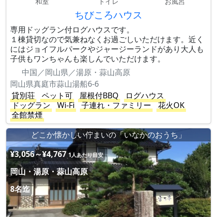
和室
トイレ
お風呂
ちびころハウス
専用ドッグラン付ログハウスです。
１棟貸切なので気兼ねなくお過ごしいただけます。近く
にはジョイフルパークやジャージーランドがあり大人も
子供もワンちゃんも楽しんでいただけます。
中国／岡山県／湯原・蒜山高原
岡山県真庭市蒜山湯船6-6
貸別荘
ペット可
屋根付BBQ
ログハウス
ドッグラン
Wi-Fi
子連れ・ファミリー
花火OK
全館禁煙
どこか懐かしい佇まいの「いなかのおうち」
¥3,056～¥4,767
1人あたり目安
岡山・湯原・蒜山高原
8名迄