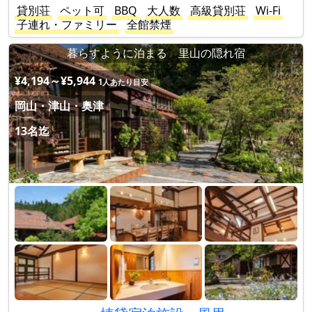
貸別荘
ペット可
BBQ
大人数
高級貸別荘
Wi-Fi
子連れ・ファミリー
全館禁煙
暮らすように泊まる 里山の隠れ宿
¥4,194～¥5,944
1人あたり目安
岡山・津山・奥津
13名迄