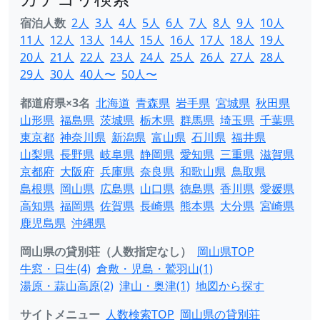
宿泊人数
2人
3人
4人
5人
6人
7人
8人
9人
10人
11人
12人
13人
14人
15人
16人
17人
18人
19人
20人
21人
22人
23人
24人
25人
26人
27人
28人
29人
30人
40人〜
50人〜
都道府県×3名
北海道
青森県
岩手県
宮城県
秋田県
山形県
福島県
茨城県
栃木県
群馬県
埼玉県
千葉県
東京都
神奈川県
新潟県
富山県
石川県
福井県
山梨県
長野県
岐阜県
静岡県
愛知県
三重県
滋賀県
京都府
大阪府
兵庫県
奈良県
和歌山県
鳥取県
島根県
岡山県
広島県
山口県
徳島県
香川県
愛媛県
高知県
福岡県
佐賀県
長崎県
熊本県
大分県
宮崎県
鹿児島県
沖縄県
岡山県の貸別荘（人数指定なし）
岡山県TOP
牛窓・日生(4)
倉敷・児島・鷲羽山(1)
湯原・蒜山高原(2)
津山・奥津(1)
地図から探す
サイトメニュー
人数検索TOP
岡山県の貸別荘