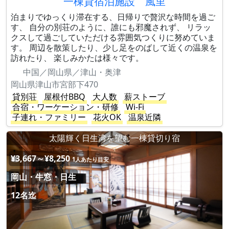
一棟貸宿泊施設 風里
泊まりでゆっくり滞在する、日帰りで贅沢な時間を過ご
す、 自分の別荘のように、誰にも邪魔されず、 リラッ
クスして過ごしていただける雰囲気つくりに努めていま
す。 周辺を散策したり、少し足をのばして近くの温泉を
訪れたり、 楽しみかたは様々です。
中国／岡山県／津山・奥津
岡山県津山市宮部下470
貸別荘
屋根付BBQ
大人数
薪ストーブ
合宿・ワーケーション・研修
Wi-Fi
子連れ・ファミリー
花火OK
温泉近隣
太陽輝く日生湾を望む一棟貸切り宿
¥3,667～¥8,250
1人あたり目安
岡山・牛窓・日生
12名迄