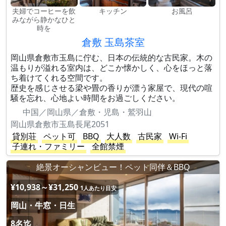
夫婦でコーヒーを飲
キッチン
お風呂
みながら静かなひと
時を
倉敷 玉島茶室
岡山県倉敷市玉島に佇む、日本の伝統的な古民家。木の
温もりが溢れる室内は、どこか懐かしく、心をほっと落
ち着けてくれる空間です。
歴史を感じさせる梁や畳の香りが漂う家屋で、現代の喧
騒を忘れ、心地よい時間をお過ごしください。
中国／岡山県／倉敷・児島・鷲羽山
岡山県倉敷市玉島長尾2051
貸別荘
ペット可
BBQ
大人数
古民家
Wi-Fi
子連れ・ファミリー
全館禁煙
絶景オーシャンビュー！ペット同伴＆BBQ
¥10,938～¥31,250
1人あたり目安
岡山・牛窓・日生
8名迄