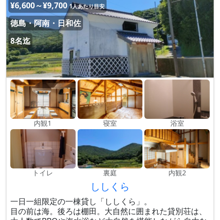
¥6,600～¥9,700
1人あたり目安
徳島・阿南・日和佐
8名迄
内観1
寝室
浴室
トイレ
裏庭
内観2
ししくら
一日一組限定の一棟貸し「ししくら」。
目の前は海。後ろは棚田。大自然に囲まれた貸別荘は、