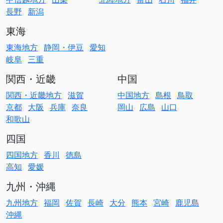
長野
新潟
東海
東海地方
静岡・伊豆
愛知
岐阜
三重
関西・近畿
中国
関西・近畿地方
滋賀
中国地方
島根
鳥取
京都
大阪
兵庫
奈良
岡山
広島
山口
和歌山
四国
四国地方
香川
徳島
高知
愛媛
九州・沖縄
九州地方
福岡
佐賀
長崎
大分
熊本
宮崎
鹿児島
沖縄