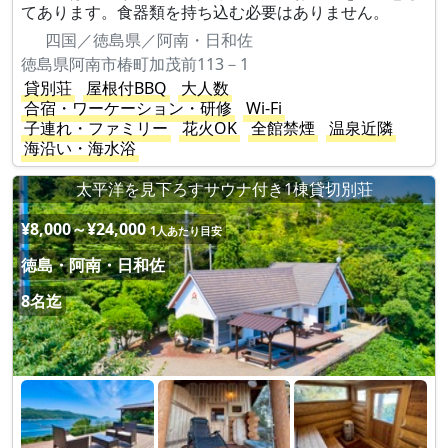
てあります。食器類を持ち込む必要はありません。
四国／徳島県／阿南・日和佐
徳島県阿南市椿町加茂前113－1
貸別荘
屋根付BBQ
大人数
合宿・ワーケーション・研修
Wi-Fi
子連れ・ファミリー
花火OK
全館禁煙
温泉近隣
海沿い・海水浴
太平洋を見下ろすサウナ付き1棟貸切別荘
¥8,000～¥24,000
1人あたり目安
徳島・阿南・日和佐
8名迄