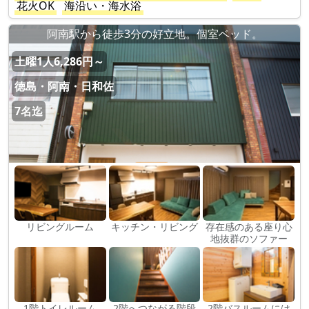
花火OK
海沿い・海水浴
阿南駅から徒歩3分の好立地。個室ベッド。
土曜1人6,286円～
徳島・阿南・日和佐
7名迄
リビングルーム
キッチン・リビング
存在感のある座り心
地抜群のソファー
1階トイレルーム
2階へつながる階段
2階バスルームには