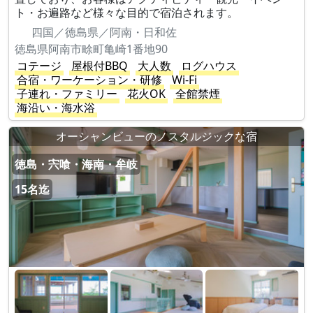
ト・お遍路など様々な目的で宿泊されます。
四国／徳島県／阿南・日和佐
徳島県阿南市畭町亀崎1番地90
コテージ
屋根付BBQ
大人数
ログハウス
合宿・ワーケーション・研修
Wi-Fi
子連れ・ファミリー
花火OK
全館禁煙
海沿い・海水浴
オーシャンビューのノスタルジックな宿
徳島・宍喰・海南・牟岐
15名迄