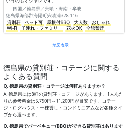
いうのもオシャレです。
四国／徳島県／宍喰・海南・牟岐
徳島県海部郡海陽町宍喰浦328-116
貸別荘
ペット可
屋根付BBQ
大人数
おしゃれ
Wi-Fi
子連れ・ファミリー
花火OK
全館禁煙
地図表示
徳島県の貸別荘・コテージに関する
よくある質問
Q. 徳島県の貸別荘・コテージは何軒ありますか？
A. 徳島県には8軒の貸別荘・コテージがあります。1人あた
りの参考料金は5,750円～11,200円が目安です。コテー
ジ・ログハウス・一棟貸し・コンドミニアムなど各種タイ
プから選べます。
Q. 徳島県でバーベキュー(BBQ)ができる貸別荘はあります