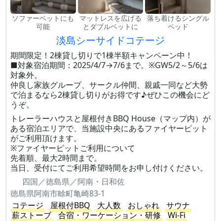
ソファーベットにも
マットレスを広げる
落ち着けるシングル
可能
とダブルベットに
ベッド
淡島シーサイドコテージ
期間限定！2棟貸し切りで1棟半額キャンペーン中！
■対象宿泊期間：2025/4/7→7/6まで。※GW5/2～5/6は
対象外。
仲良し家族グループ、サークル仲間、親戚一同など大勢
で泊まるなら2棟貸し切りがお得です♪ぜひこの機会にど
うぞ。
トレーラーハウスと屋根付きBBQ House（マップ内）が
ある宿泊エリアで、当施設中央にあるファイヤーピット
がご利用頂けます。
※ファイヤーピットご利用について
先着順、最大2時間まで。
当日、受付にてご利用希望時間をお申し付けください。
四国／徳島県／阿南・日和佐
徳島県阿南市畭町亀崎83-1
コテージ
屋根付BBQ
大人数
おしゃれ
サウナ
薪ストーブ
合宿・ワーケーション・研修
Wi-Fi