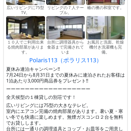
広いリビングに75型
リビングの７人テー
椿の襖の和室です。
TV。
ブル。
１０人でご利用出来
台所に調理器具から
お風呂と洗面。乾燥
る焼肉部屋がありま
食器まで完備されて
機付き洗濯機も完
す。
いま
備。
Polaris113（ポラリス113）
夏休み連泊キャンペーン‼️
7月24日から8月31日までの夏休みに連泊されたお客様は
1泊あたり3,000円商品券をプレゼント‼️
ーーーーーーーーーーーーーーーーーー
全天候型の１棟貸しの別荘です！
広いリビングには75型の大きなテレビ。
室内にエアコン完備の焼肉部屋があります。暑い夏・寒
い冬でも快適に楽しめます。無煙ガスコンロ２台を無料
でお貸しします。
台所には一通りの調理道具とコップ・お皿等をご用意し