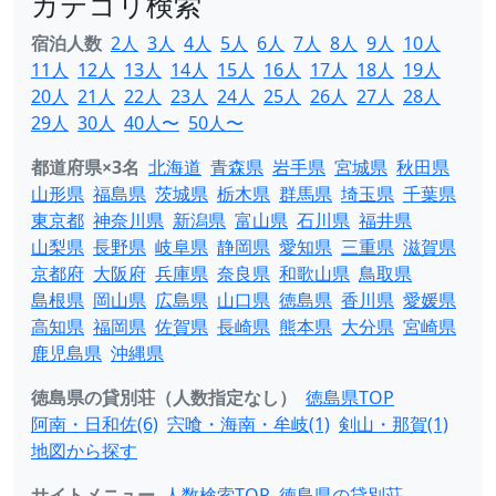
カテゴリ検索
宿泊人数
2人
3人
4人
5人
6人
7人
8人
9人
10人
11人
12人
13人
14人
15人
16人
17人
18人
19人
20人
21人
22人
23人
24人
25人
26人
27人
28人
29人
30人
40人〜
50人〜
都道府県×3名
北海道
青森県
岩手県
宮城県
秋田県
山形県
福島県
茨城県
栃木県
群馬県
埼玉県
千葉県
東京都
神奈川県
新潟県
富山県
石川県
福井県
山梨県
長野県
岐阜県
静岡県
愛知県
三重県
滋賀県
京都府
大阪府
兵庫県
奈良県
和歌山県
鳥取県
島根県
岡山県
広島県
山口県
徳島県
香川県
愛媛県
高知県
福岡県
佐賀県
長崎県
熊本県
大分県
宮崎県
鹿児島県
沖縄県
徳島県の貸別荘（人数指定なし）
徳島県TOP
阿南・日和佐(6)
宍喰・海南・牟岐(1)
剣山・那賀(1)
地図から探す
サイトメニュー
人数検索TOP
徳島県の貸別荘