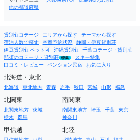
他の都道府県
貸別荘コテージ
エリアから探す
テーマから探す
宿泊人数で探す
空室予約状況
静岡・伊豆貸別荘
伊豆貸別荘 ペット可
沖縄貸別荘
千葉コテージ・貸別荘
那須のコテージ・貸別荘
スキー特集
特集
口コミ・レビュー
ペンション民宿
お気に入り
北海道・東北
北海道
東北地方
青森
岩手
秋田
宮城
山形
福島
北関東
南関東
北関東地方
茨城
南関東地方
埼玉
千葉
東京
栃木
群馬
神奈川
甲信越
北陸
甲信越地方
山梨
北陸地方
富山
石川
福井