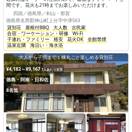
間です。花火も21時までお楽しみいただけます。
四国／徳島県／剣山・那賀
徳島県名西郡神山町上分字中津563
貸別荘
屋根付BBQ
大人数
古民家
合宿・ワーケーション・研修
Wi-Fi
子連れ・ファミリー
格安
花火OK
全館禁煙
温泉近隣
海沿い・海水浴
大人から子供まで１棟丸ごと楽しめる貸別荘
¥4,182～¥9,167
1人あたり目安
徳島・阿南・日和佐
8名迄