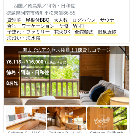
四国／徳島県／阿南・日和佐
徳島県阿南市椿町平松東側86-55
貸別荘
屋根付BBQ
大人数
ログハウス
サウナ
合宿・ワーケーション・研修
Wi-Fi
子連れ・ファミリー
花火OK
全館禁煙
温泉近隣
海沿い・海水浴
海までのアクセス抜群！1棟貸しコテージ
¥6,118～¥16,000
1人あたり目安
徳島・阿南・日和佐
8名迄
Cottage-C リビン
Cottage-B リビン
Cottage Coliberty