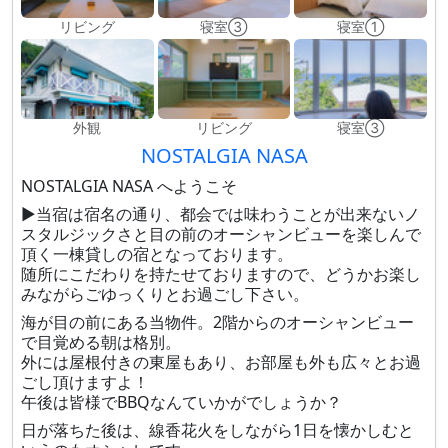
リビング
寝室③
寝室①
外観
リビング
寝室③
NOSTALGIA NASA
NOSTALGIA NASA へようこそ
▶当宿は宿名の通り、都会では味わうことが出来ないノ
スタルジックさと目の前のオーシャンビューを楽しんで
頂く一棟貸しの宿となっております。
随所にこだわりを持たせておりますので、どうかお楽し
みながらごゆっくりとお過ごし下さい。
海が目の前にある当物件。2階からのオーシャンビュー
で目覚める朝は格別。
外には屋根付きの東屋もあり、お部屋も外も広々とお過
ごし頂けますよ！
午後は皆様でBBQなんていかがでしょうか？
日が落ちた後は、線香花火をしながら1日を懐かしむと