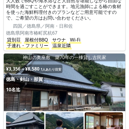
大人数でBBQや海水浴など大自然を堪能しながら自由な
時間を過ごすことができます。地元漁師による椿の食材
を使った海鮮料理付きのプランなどご用意可能ですの
で、ご希望の方はお問い合わせください。
四国／徳島県／阿南・日和佐
徳島県阿南市椿町尻杭67
貸別荘
屋根付BBQ
サウナ
Wi-Fi
子連れ・ファミリー
温泉近隣
神山の奥座敷 築70年の一棟貸し古民家
¥3,356～¥8,580
1人あたり目安
徳島・剣山・那賀
10名迄