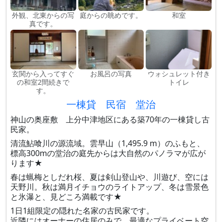
外観、北東からの写
庭からの眺めです。
和室
真です。
玄関から入ってすぐ
お風呂の写真
ウォシュレット付き
の和室2間続きで
トイレ
す。
一棟貸 民宿 堂治
神山の奥座敷 上分中津地区にある築70年の一棟貸し古
民家。
清流鮎喰川の源流域。雲早山（1,495.9 m）のふもと、
標高300mの堂治の庭先からは大自然のパノラマが広が
ります★
春は蝋梅としだれ桜、夏は剣山登山や、川遊び、空には
天野川。秋は満月イチョウのライトアップ、冬は雪景色
と氷瀑と、見どころ満載です★
1日1組限定の隠れた名家の古民家です。
近隣にはオーナーの住居のみで、最適なプライベート空