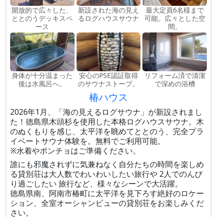
開放的で広々した、
新設された海の見え
最大定員6名様まで
ととのうデッキスペ
るログハウスサウナ
可能。広々とした空
ース
間。
身体が十分温まった
安心のPSE認証取得
リフォーム済で清潔
後は水風呂へ。
のサウナストーブ。
で深めの浴槽
椿ハウス
2026年1月、「海の見えるログサウナ」が新設されまし
た！徳島県木頭杉を使用した本格ログハウスサウナ。木
のぬくもりを感じ、太平洋を眺めてととのう、完全プラ
イベートサウナ体験を。無料でご利用可能。
※水着やポンチョはご準備ください。
誰にも邪魔されずに気兼ねなく自分たちの時間を楽しめ
る貸別荘は大人数でわいわいしたい旅行や 2人でのんび
り過ごしたい 旅行など、様々なシーンで大活躍。
徳島県南、阿南市椿町に太平洋を見下ろす絶好のロケー
ション、全室オーシャンビューの貸別荘をお楽しみくだ
さい。