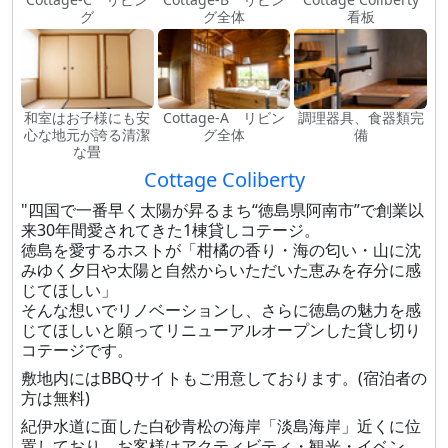
グ
グ全体
看板
和室はお子様にも安
Cottage-A リビン
調理器具、食器類完
心な地元が誇る清潔
グ全体
備
な畳
Cottage Coliberty
"四国で一番早く太陽が昇るまち“徳島県阿南市”で創業以
来30年間愛されてきた1棟貸しコテージ。
徳島を愛するホストが「柑橘の香り・海の匂い・山に沈
みゆく夕日や太陽と自然からいただいた恵みを存分に感
じてほしい」
そんな想いでリノベーションし、さらに徳島の魅力を感
じてほしいと願ってリニューアルオープンした貸し切り
コテージです。
敷地内にはBBQサイトもご用意しております。(宿泊者の
方は無料)
紀伊水道に面した白砂青松の海岸「淡島海岸」近くに位
置しており、お客様はアクティビティ・観光・イベン