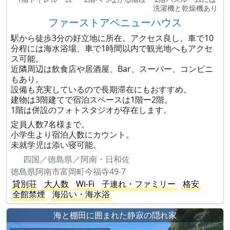
洗濯機と乾燥機あり
ファーストアベニューハウス
駅から徒歩3分の好立地に所在。アクセス良し。車で10
分程には海水浴場、車で1時間以内で観光地へもアクセ
ス可能。
近隣周辺は飲食店や居酒屋、Bar、スーパー、コンビニ
もあり。
設備も充実しているので長期滞在にもおすすめ。
建物は3階建てで宿泊スペースは1階ー2階。
1階は併設のフォトスタジオが存在します。
定員人数7名様まで。
小学生より宿泊人数にカウント。
未就学児は添い寝可能。
四国／徳島県／阿南・日和佐
徳島県阿南市富岡町今福寺49-7
貸別荘
大人数
Wi-Fi
子連れ・ファミリー
格安
全館禁煙
海沿い・海水浴
海と棚田に囲まれた静寂の隠れ家