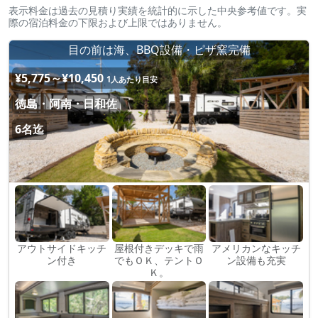
表示料金は過去の見積り実績を統計的に示した中央参考値です。実
際の宿泊料金の下限および上限ではありません。
目の前は海、BBQ設備・ピザ窯完備
¥5,775～¥10,450
1人あたり目安
徳島・阿南・日和佐
6名迄
アウトサイドキッチ
屋根付きデッキで雨
アメリカンなキッチ
ン付き
でもＯＫ、テントＯ
ン設備も充実
Ｋ。